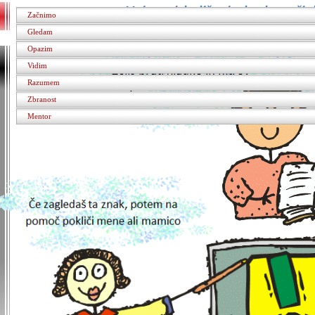
Začnimo
Gledam
Opazim
Vidim
Razumem
Zbranost
Mentor