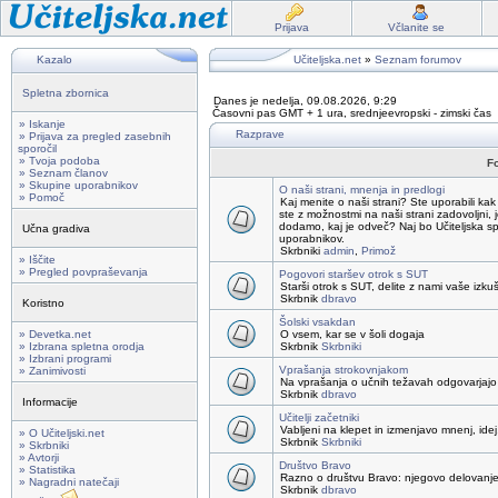
Prijava
Včlanite se
Kazalo
Učiteljska.net
»
Seznam forumov
Spletna zbornica
Danes je nedelja, 09.08.2026, 9:29
Časovni pas GMT + 1 ura, srednjeevropski - zimski čas
» Iskanje
Razprave
» Prijava za pregled zasebnih
sporočil
» Tvoja podoba
F
» Seznam članov
» Skupine uporabnikov
O naši strani, mnenja in predlogi
» Pomoč
Kaj menite o naši strani? Ste uporabili ka
ste z možnostmi na naši strani zadovoljni, j
dodamo, kaj je odveč? Naj bo Učiteljska sp
Učna gradiva
uporabnikov.
Skrbniki
admin
,
Primož
» Iščite
» Pregled povpraševanja
Pogovori staršev otrok s SUT
Starši otrok s SUT, delite z nami vaše izku
Skrbnik
dbravo
Koristno
Šolski vsakdan
» Devetka.net
O vsem, kar se v šoli dogaja
» Izbrana spletna orodja
Skrbnik
Skrbniki
» Izbrani programi
Vprašanja strokovnjakom
» Zanimivosti
Na vprašanja o učnih težavah odgovarjajo 
Skrbnik
dbravo
Informacije
Učitelji začetniki
Vabljeni na klepet in izmenjavo mnenj, idej,
» O Učiteljski.net
Skrbnik
Skrbniki
» Skrbniki
» Avtorji
Društvo Bravo
» Statistika
Razno o društvu Bravo: njegovo delovanje, 
» Nagradni natečaji
Skrbnik
dbravo