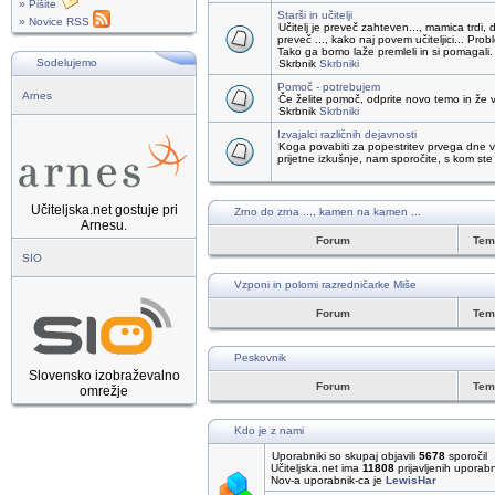
» Pišite
Starši in učitelji
» Novice RSS
Učitelj je preveč zahteven..., mamica trdi, 
preveč ..., kako naj povem učiteljici... Pro
Tako ga bomo laže premleli in si pomagali.
Sodelujemo
Skrbnik
Skrbniki
Pomoč - potrebujem
Arnes
Če želite pomoč, odprite novo temo in že v
Skrbnik
Skrbniki
Izvajalci različnih dejavnosti
Koga povabiti za popestritev prvega dne v
prijetne izkušnje, nam sporočite, s kom ste 
Učiteljska.net gostuje pri
Zrno do zrna ..., kamen na kamen ...
Arnesu.
Forum
Te
SIO
Vzponi in polomi razredničarke Miše
Forum
Te
Peskovnik
Slovensko izobraževalno
Forum
Te
omrežje
Kdo je z nami
Uporabniki so skupaj objavili
5678
sporočil
Učiteljska.net ima
11808
prijavljenih uporab
Nov-a uporabnik-ca je
LewisHar