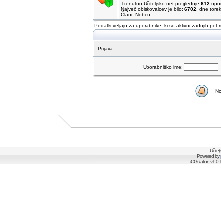
Trenutno Učiteljsko.net pregleduje
612
upor
Največ obiskovalcev je bilo:
6702
, dne tore
Člani: Noben
Podatki veljajo za uporabnike, ki so aktivni zadnjih pet 
Prijava
Uporabniško ime:
No
Učitel
Powered by
iCGstation v1.0