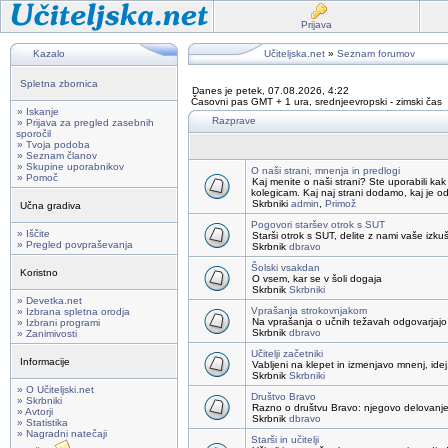
Prijava
Kazalo
Učiteljska.net
»
Seznam forumov
Spletna zbornica
Danes je petek, 07.08.2026, 4:22
Časovni pas GMT + 1 ura, srednjeevropski - zimski čas
» Iskanje
Razprave
» Prijava za pregled zasebnih
sporočil
» Tvoja podoba
» Seznam članov
» Skupine uporabnikov
O naši strani, mnenja in predlogi
» Pomoč
Kaj menite o naši strani? Ste uporabili kak
kolegicam. Kaj naj strani dodamo, kaj je o
Skrbniki
admin
,
Primož
Učna gradiva
Pogovori staršev otrok s SUT
» Iščite
Starši otrok s SUT, delite z nami vaše izku
» Pregled povpraševanja
Skrbnik
dbravo
Šolski vsakdan
Koristno
O vsem, kar se v šoli dogaja
Skrbnik
Skrbniki
» Devetka.net
Vprašanja strokovnjakom
» Izbrana spletna orodja
Na vprašanja o učnih težavah odgovarjajo 
» Izbrani programi
Skrbnik
dbravo
» Zanimivosti
Učitelji začetniki
Informacije
Vabljeni na klepet in izmenjavo mnenj, idej,
Skrbnik
Skrbniki
» O Učiteljski.net
Društvo Bravo
» Skrbniki
Razno o društvu Bravo: njegovo delovanje, 
» Avtorji
Skrbnik
dbravo
» Statistika
» Nagradni natečaji
Starši in učitelji