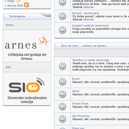
Učitelj je preveč zahteven..., mamica trdi, 
» Pišite
udeležencev ali šole. Tako ga bomo laže pr
» Novice RSS
Skrbnik
Skrbniki
Pomoč - potrebujem
Sodelujemo
Če želite pomoč, odprite novo temo in že v
Skrbnik
Skrbniki
Arnes
Izvajalci različnih dejavnosti
Koga povabiti za popestritev prvega dne v 
svoje priporočilo.
Zrno do zrna ..., kamen na kamen ...
Učiteljska.net gostuje pri
Arnesu.
Splošno in ostale drobnarije
Veseli smo, da si z nami. Tukaj smo zat
zadrege vprašaj, kar te zanima v zvezi z r
SIO
našli odgovore na vsa vprašanja. Sodeluj
Excel
Nasveti, triki, novosti, problemčki, vprašanj
Word
Nasveti, triki, novosti, problemčki, vprašanj
Slovensko izobraževalno
omrežje
Power Point
Nasveti, triki, novosti, problemčki, vprašanj
Hot Potatoes
Nasveti, triki, novosti, problemčki, vprašanj
Paint.net