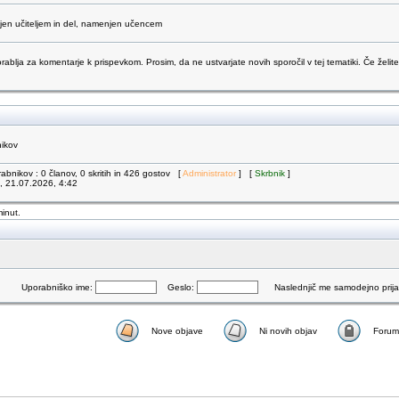
njen učiteljem in del, namenjen učencem
orablja za komentarje k prispevkom. Prosim, da ne ustvarjate novih sporočil v tej tematiki. Če želite
nikov
abnikov : 0 članov, 0 skritih in 426 gostov [
Administrator
] [
Skrbnik
]
k, 21.07.2026, 4:42
minut.
Uporabniško ime:
Geslo:
Naslednjič me samodejno prijav
Nove objave
Ni novih objav
Forum 