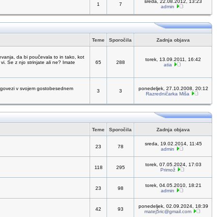
sreda, 22.08.2012, 13:23
1
7
admin
Teme
Sporočila
Zadnja objava
vanja, da bi poučevala to in tako, kot
torek, 13.09.2011, 16:42
vi. Se z njo strinjate ali ne? Imate
65
288
atia
 dolgovezi v svojem gostobesednem
ponedeljek, 27.10.2008, 20:12
3
3
Razredničarka Miša
Teme
Sporočila
Zadnja objava
sreda, 19.02.2014, 11:45
23
78
admin
torek, 07.05.2024, 17:03
118
295
Primož
torek, 04.05.2010, 18:21
23
98
admin
ponedeljek, 02.09.2024, 18:39
42
93
matej5ric@gmail.com