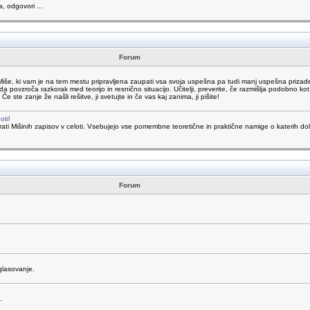
a, odgovori ...
Forum
Miše, ki vam je na tem mestu pripravljena zaupati vsa svoja uspešna pa tudi manj uspešna prizade
da povzroča razkorak med teorijo in resnično situacijo. Učitelji, preverite, če razmišlja podobno kot 
te zanje že našli rešitve, ji svetujte in če vas kaj zanima, ji pišite!
oti!
 brati Mišinih zapisov v celoti. Vsebujejo vse pomembne teoretične in praktične namige o katerih
Forum
glasovanje.
.