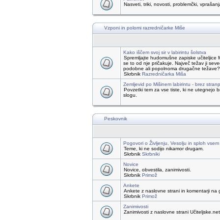
Nasveti, triki, novosti, problemčki, vprašanj
Vzponi in polomi razredničarke Miše
Kako iščem svoj sir v labirintu šolstva
Spremljajte hudomušne zapiske učiteljice 
se to od nje pričakuje. Največ težav ji seve
podobne ali popolnoma drugačne težave? Če s
Skrbnik
Razredničarka Miša
Zemljevid po Mišinem labirintu - brez stranp
Povzetki tem za vse tiste, ki ne utegnejo
slogu.
Peskovnik
Pogovori o Življenju, Vesolju in sploh vsem
Teme, ki ne sodijo nikamor drugam.
Skrbnik
Skrbniki
Novice
Novice, obvestila, zanimivosti.
Skrbnik
Primož
Ankete
Ankete z naslovne strani in komentarji na 
Skrbnik
Primož
Zanimivosti
Zanimivosti z naslovne strani Učiteljske.net