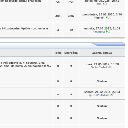
oblem poskusite opisati brez imen
petek, 08.05.2026, 18:41
56
357
atia
ponedeljek, 19.01.2026, 3:40
494
2007
fnfunkin
bili zadovoljni. Vpišite novo temo in
nedelja, 27.09.2015, 11:08
3
19
mmartina
Teme
Sporočila
Zadnja objava
ne veš odgovora, ni neumno. Brez
torek, 21.05.2019, 13:29
čani smo, da bomo vsi skupaj brez težav
8
9
Saša Čadež
0
0
Ni objav
sobota, 24.12.2016, 23:03
1
1
spuzi12345678
0
0
Ni objav
0
0
Ni objav