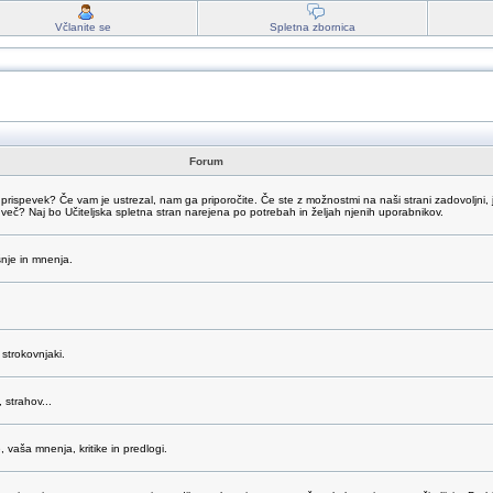
Včlanite se
Spletna zbornica
Forum
 prispevek? Če vam je ustrezal, nam ga priporočite. Če ste z možnostmi na naši strani zadovoljni, 
dveč? Naj bo Učiteljska spletna stran narejena po potrebah in željah njenih uporabnikov.
šnje in mnenja.
strokovnjaki.
 strahov...
vaša mnenja, kritike in predlogi.