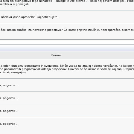
da njen sin prav gotovo tega ni naredil..., naloge je vse preveč ..., kako naj povem učiteljici... Pr
emleli in si pomagali.
 naslovu jasno opredelite, kaj potrebujete.
šoli, bralno značko, za novoletno predstavo? Če imate prijetne izkušnje, nam sporočite, s kom ste 
Forum
o, da eden drugemu pomagamo in svetujemo. Nihče vsega ne zna in nobeno vprašanje, na katero 
abo posameznih programov ali oddajo prispevkov! Prav vsi se še učimo in vsak že kaj zna. Prepri
mo in si pomagajmo!
a, odgovori ...
a, odgovori ...
a, odgovori ...
a, odgovori ...