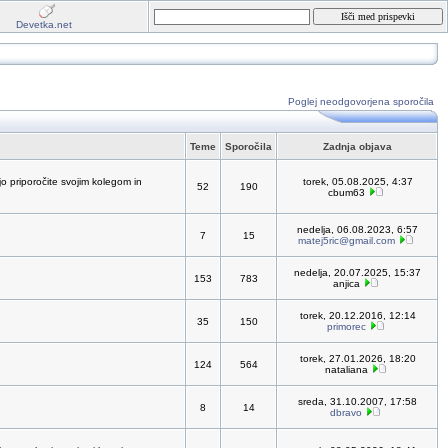
Devetka.net
Poglej neodgovorjena sporočila
Teme
Sporočila
Zadnja objava
jo priporočite svojim kolegom in
torek, 05.08.2025, 4:37
52
190
cbum63
nedelja, 06.08.2023, 6:57
7
15
matej5ric@gmail.com
nedelja, 20.07.2025, 15:37
153
783
anjica
torek, 20.12.2016, 12:14
35
150
primorec
torek, 27.01.2026, 18:20
124
564
nataliana
sreda, 31.10.2007, 17:58
8
14
dbravo