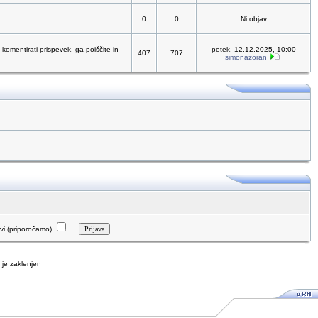
0
0
Ni objav
 komentirati prispevek, ga poiščite in
petek, 12.12.2025, 10:00
407
707
simonazoran
i (priporočamo)
je zaklenjen