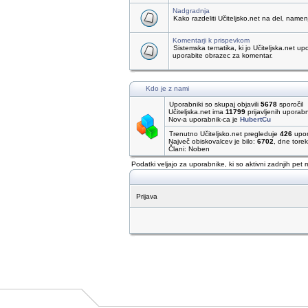
Nadgradnja
Kako razdeliti Učiteljsko.net na del, name
Komentarji k prispevkom
Sistemska tematika, ki jo Učiteljska.net up
uporabite obrazec za komentar.
Kdo je z nami
Uporabniki so skupaj objavili
5678
sporočil
Učiteljska.net ima
11799
prijavljenih uporab
Nov-a uporabnik-ca je
HubertCu
Trenutno Učiteljsko.net pregleduje
426
upor
Največ obiskovalcev je bilo:
6702
, dne tore
Člani: Noben
Podatki veljajo za uporabnike, ki so aktivni zadnjih pet 
Prijava