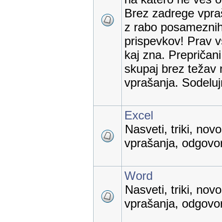
Brez zadrege vpraš
z rabo posameznih
prispevkov! Prav v
kaj zna. Prepričan
skupaj brez težav 
vprašanja. Sodelu
Excel
Nasveti, triki, nov
vprašanja, odgovori
Word
Nasveti, triki, nov
vprašanja, odgovori