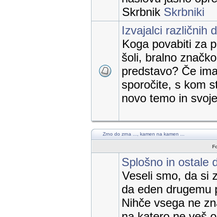
Skrbnik
Skrbniki
Izvajalci različnih 
Koga povabiti za p
šoli, bralno značk
predstavo? Če imat
sporočite, s kom st
novo temo in svoje 
Zrno do zrna ..., kamen na kamen ...
F
Splošno in ostale 
Veseli smo, da si 
da eden drugemu 
Nihče vsega ne zn
na katero ne veš 