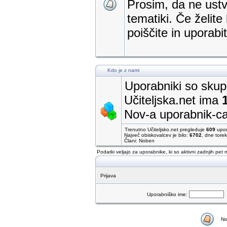
Prosim, da ne ustva
tematiki. Če želite
poiščite in uporab
Kdo je z nami
Uporabniki so skupa
Učiteljska.net ima
Nov-a uporabnik-c
Trenutno Učiteljsko.net pregleduje
609
upor
Največ obiskovalcev je bilo:
6702
, dne tore
Člani: Noben
Podatki veljajo za uporabnike, ki so aktivni zadnjih pet 
Prijava
Uporabniško ime:
No