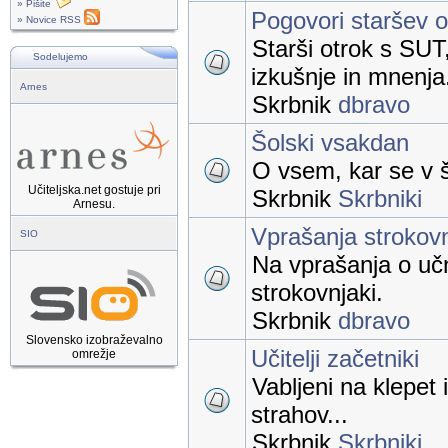
» Pišite
Pogovori staršev 
» Novice RSS
Starši otrok s SUT
Sodelujemo
izkušnje in mnenja
Arnes
Skrbnik
dbravo
Šolski vsakdan
O vsem, kar se v š
Učiteljska.net gostuje pri
Skrbnik
Skrbniki
Arnesu.
Vprašanja strokov
SIO
Na vprašanja o uč
strokovnjaki.
Skrbnik
dbravo
Slovensko izobraževalno
Učitelji začetniki
omrežje
Vabljeni na klepet 
strahov...
Skrbnik
Skrbniki