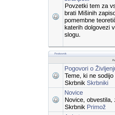
Povzetki tem za vs
brati Mišinih zapis
pomembne teoretič
katerih dolgovezi
slogu.
Peskovnik
F
Pogovori o Življen
Teme, ki ne sodij
Skrbnik
Skrbniki
Novice
Novice, obvestila, 
Skrbnik
Primož