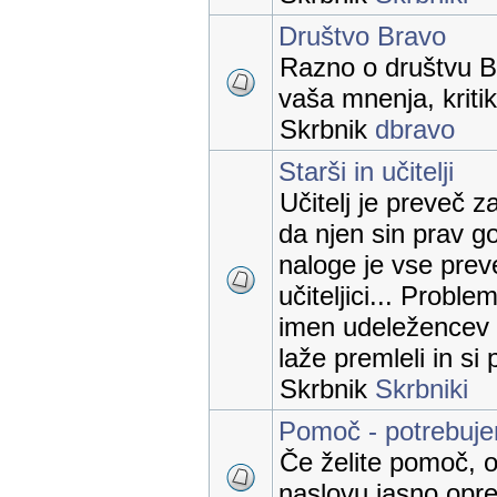
Društvo Bravo
Razno o društvu B
vaša mnenja, kritik
Skrbnik
dbravo
Starši in učitelji
Učitelj je preveč z
da njen sin prav go
naloge je vse prev
učiteljici... Proble
imen udeležencev 
laže premleli in si
Skrbnik
Skrbniki
Pomoč - potrebuj
Če želite pomoč, o
naslovu jasno opred