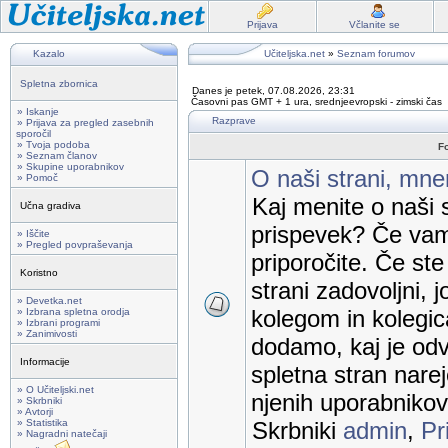
Prijava
Včlanite se
Kazalo
Učiteljska.net
»
Seznam forumov
Spletna zbornica
Danes je petek, 07.08.2026, 23:31
Časovni pas GMT + 1 ura, srednjeevropski - zimski čas
» Iskanje
Razprave
» Prijava za pregled zasebnih
sporočil
» Tvoja podoba
F
» Seznam članov
» Skupine uporabnikov
O naši strani, mnen
» Pomoč
Kaj menite o naši s
Učna gradiva
prispevek? Če vam
» Iščite
» Pregled povpraševanja
priporočite. Če st
Koristno
strani zadovoljni, j
» Devetka.net
kolegom in kolegic
» Izbrana spletna orodja
» Izbrani programi
» Zanimivosti
dodamo, kaj je odv
Informacije
spletna stran nare
» O Učiteljski.net
njenih uporabnikov
» Skrbniki
» Avtorji
» Statistika
Skrbniki
admin
,
Pr
» Nagradni natečaji