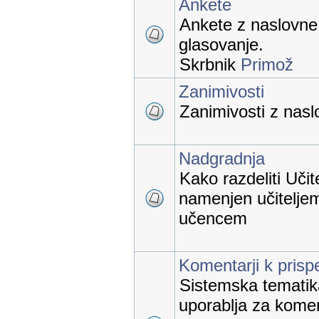
Ankete
Ankete z naslovne 
glasovanje.
Skrbnik
Primož
Zanimivosti
Zanimivosti z naslo
Nadgradnja
Kako razdeliti Učit
namenjen učiteljem
učencem
Komentarji k pris
Sistemska tematika,
uporablja za kome