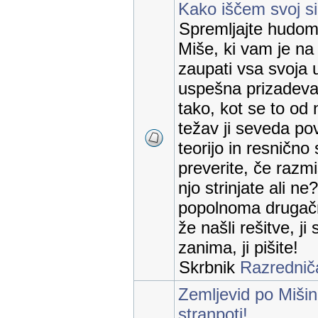
Kako iščem svoj sir
Spremljajte hudomu
Miše, ki vam je na
zaupati vsa svoja 
uspešna prizadevan
tako, kot se to od 
težav ji seveda p
teorijo in resnično s
preverite, če razmi
njo strinjate ali n
popolnoma drugačn
že našli rešitve, ji
zanima, ji pišite!
Skrbnik
Razrednič
Zemljevid po Mišin
stranpoti!