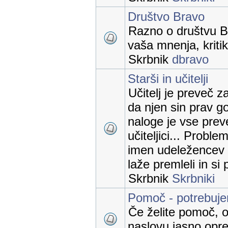
Društvo Bravo
Razno o društvu B
vaša mnenja, kritik
Skrbnik
dbravo
Starši in učitelji
Učitelj je preveč z
da njen sin prav go
naloge je vse prev
učiteljici... Proble
imen udeležencev 
laže premleli in si
Skrbnik
Skrbniki
Pomoč - potrebuj
Če želite pomoč, o
naslovu jasno opred