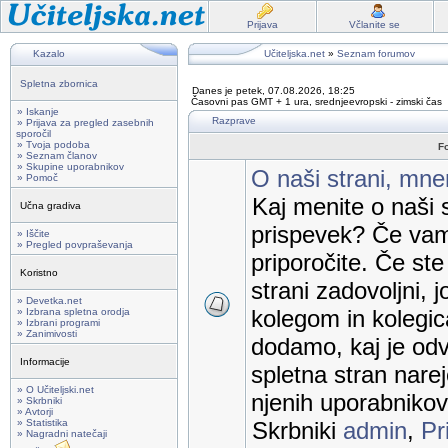
Prijava
Včlanite se
Kazalo
Učiteljska.net
»
Seznam forumov
Spletna zbornica
Danes je petek, 07.08.2026, 18:25
Časovni pas GMT + 1 ura, srednjeevropski - zimski čas
» Iskanje
Razprave
» Prijava za pregled zasebnih
sporočil
» Tvoja podoba
F
» Seznam članov
» Skupine uporabnikov
O naši strani, mnen
» Pomoč
Kaj menite o naši s
Učna gradiva
prispevek? Če vam
» Iščite
» Pregled povpraševanja
priporočite. Če st
Koristno
strani zadovoljni, j
» Devetka.net
kolegom in kolegic
» Izbrana spletna orodja
» Izbrani programi
» Zanimivosti
dodamo, kaj je odv
Informacije
spletna stran nare
» O Učiteljski.net
njenih uporabnikov
» Skrbniki
» Avtorji
» Statistika
Skrbniki
admin
,
Pr
» Nagradni natečaji