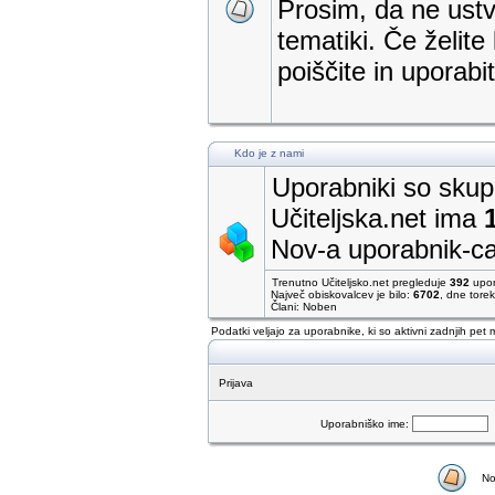
Prosim, da ne ustva
tematiki. Če želite
poiščite in uporab
Kdo je z nami
Uporabniki so skupa
Učiteljska.net ima
Nov-a uporabnik-c
Trenutno Učiteljsko.net pregleduje
392
upor
Največ obiskovalcev je bilo:
6702
, dne tore
Člani: Noben
Podatki veljajo za uporabnike, ki so aktivni zadnjih pet 
Prijava
Uporabniško ime:
No