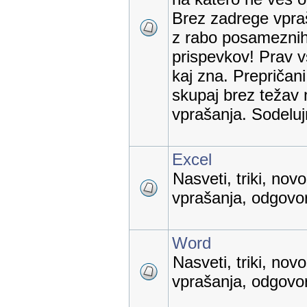
Brez zadrege vpraš
z rabo posameznih
prispevkov! Prav v
kaj zna. Prepričan
skupaj brez težav 
vprašanja. Sodelu
Excel
Nasveti, triki, nov
vprašanja, odgovori
Word
Nasveti, triki, nov
vprašanja, odgovori