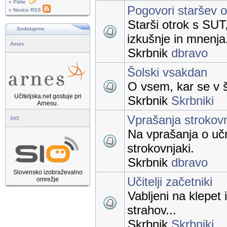
» Pišite
Pogovori staršev 
» Novice RSS
Starši otrok s SUT
Sodelujemo
izkušnje in mnenja
Arnes
Skrbnik
dbravo
Šolski vsakdan
O vsem, kar se v š
Učiteljska.net gostuje pri
Skrbnik
Skrbniki
Arnesu.
Vprašanja strokov
SIO
Na vprašanja o uč
strokovnjaki.
Skrbnik
dbravo
Slovensko izobraževalno
Učitelji začetniki
omrežje
Vabljeni na klepet 
strahov...
Skrbnik
Skrbniki