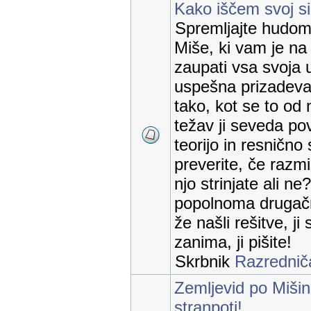
Kako iščem svoj sir
Spremljajte hudomu
Miše, ki vam je na
zaupati vsa svoja 
uspešna prizadevan
tako, kot se to od 
težav ji seveda p
teorijo in resnično s
preverite, če razmi
njo strinjate ali n
popolnoma drugačn
že našli rešitve, ji
zanima, ji pišite!
Skrbnik
Razrednič
Zemljevid po Mišin
stranpoti!