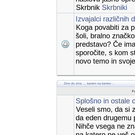
Skrbnik
Skrbniki
Izvajalci različnih 
Koga povabiti za p
šoli, bralno značk
predstavo? Če imat
sporočite, s kom st
novo temo in svoje 
Zrno do zrna ..., kamen na kamen ...
F
Splošno in ostale 
Veseli smo, da si 
da eden drugemu 
Nihče vsega ne zn
na katero ne veš 