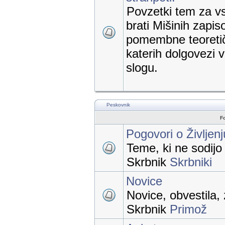
Povzetki tem za vs
brati Mišinih zapis
pomembne teoretič
katerih dolgovezi
slogu.
Peskovnik
F
Pogovori o Življen
Teme, ki ne sodij
Skrbnik
Skrbniki
Novice
Novice, obvestila, 
Skrbnik
Primož