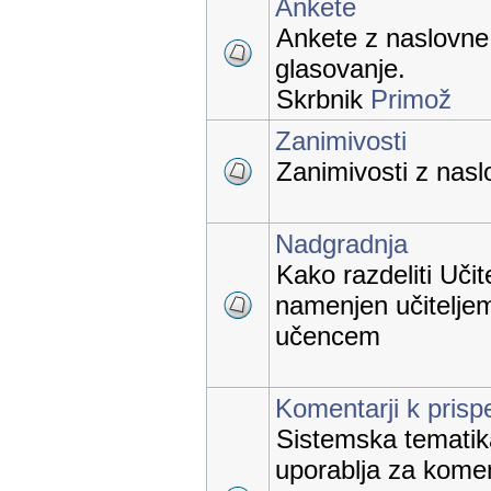
Ankete
Ankete z naslovne 
glasovanje.
Skrbnik
Primož
Zanimivosti
Zanimivosti z naslo
Nadgradnja
Kako razdeliti Učit
namenjen učiteljem
učencem
Komentarji k pris
Sistemska tematika,
uporablja za kome