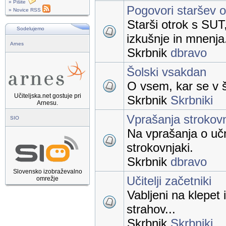
» Pišite
Pogovori staršev 
» Novice RSS
Starši otrok s SUT
Sodelujemo
izkušnje in mnenja
Arnes
Skrbnik
dbravo
Šolski vsakdan
O vsem, kar se v š
Učiteljska.net gostuje pri
Skrbnik
Skrbniki
Arnesu.
Vprašanja strokov
SIO
Na vprašanja o uč
strokovnjaki.
Skrbnik
dbravo
Slovensko izobraževalno
Učitelji začetniki
omrežje
Vabljeni na klepet 
strahov...
Skrbnik
Skrbniki