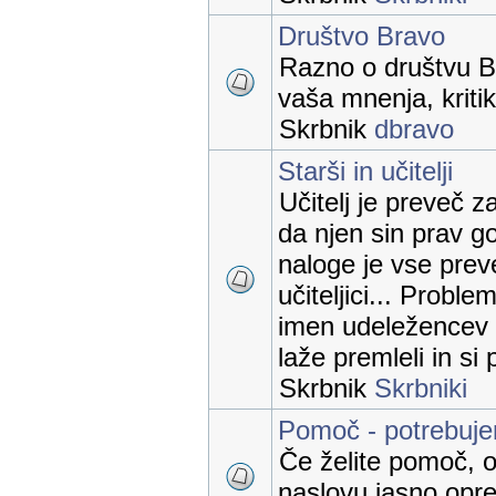
Društvo Bravo
Razno o društvu B
vaša mnenja, kritik
Skrbnik
dbravo
Starši in učitelji
Učitelj je preveč z
da njen sin prav go
naloge je vse prev
učiteljici... Proble
imen udeležencev 
laže premleli in si
Skrbnik
Skrbniki
Pomoč - potrebuj
Če želite pomoč, o
naslovu jasno opred