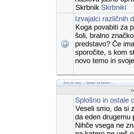
Skrbnik
Skrbniki
Izvajalci različnih 
Koga povabiti za p
šoli, bralno značk
predstavo? Če imat
sporočite, s kom st
novo temo in svoje 
Zrno do zrna ..., kamen na kamen ...
F
Splošno in ostale 
Veseli smo, da si 
da eden drugemu 
Nihče vsega ne zn
na katero ne veš 