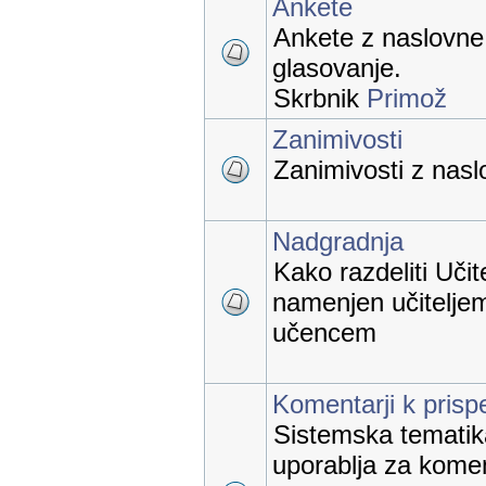
Ankete
Ankete z naslovne 
glasovanje.
Skrbnik
Primož
Zanimivosti
Zanimivosti z naslo
Nadgradnja
Kako razdeliti Učit
namenjen učiteljem
učencem
Komentarji k pris
Sistemska tematika,
uporablja za kome