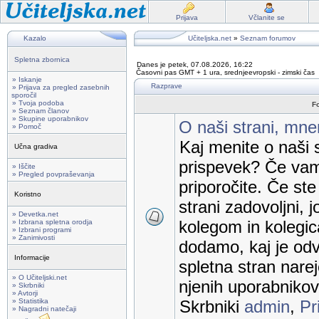
Prijava
Včlanite se
Kazalo
Učiteljska.net
»
Seznam forumov
Spletna zbornica
Danes je petek, 07.08.2026, 16:22
Časovni pas GMT + 1 ura, srednjeevropski - zimski čas
» Iskanje
Razprave
» Prijava za pregled zasebnih
sporočil
» Tvoja podoba
F
» Seznam članov
» Skupine uporabnikov
O naši strani, mnen
» Pomoč
Kaj menite o naši s
Učna gradiva
prispevek? Če vam
» Iščite
» Pregled povpraševanja
priporočite. Če st
Koristno
strani zadovoljni, j
» Devetka.net
kolegom in kolegic
» Izbrana spletna orodja
» Izbrani programi
» Zanimivosti
dodamo, kaj je odv
Informacije
spletna stran nare
» O Učiteljski.net
njenih uporabnikov
» Skrbniki
» Avtorji
» Statistika
Skrbniki
admin
,
Pr
» Nagradni natečaji