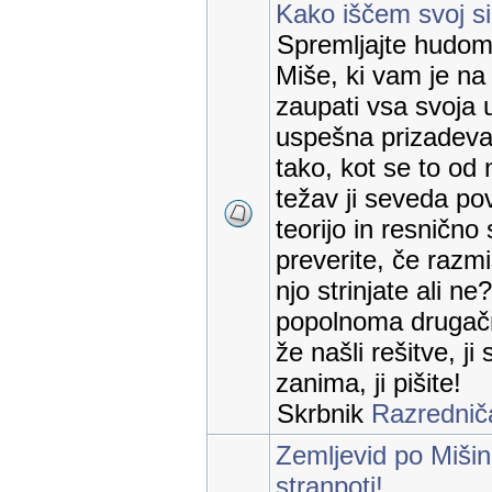
Kako iščem svoj sir
Spremljajte hudomu
Miše, ki vam je na
zaupati vsa svoja 
uspešna prizadevan
tako, kot se to od 
težav ji seveda p
teorijo in resnično s
preverite, če razmi
njo strinjate ali n
popolnoma drugačn
že našli rešitve, ji
zanima, ji pišite!
Skrbnik
Razrednič
Zemljevid po Mišin
stranpoti!