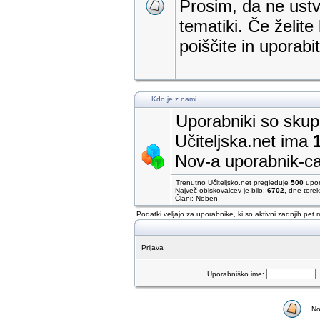
Prosim, da ne ustva
tematiki. Če želite
poiščite in uporab
Kdo je z nami
Uporabniki so skupa
Učiteljska.net ima
Nov-a uporabnik-c
Trenutno Učiteljsko.net pregleduje
500
upor
Največ obiskovalcev je bilo:
6702
, dne tore
Člani: Noben
Podatki veljajo za uporabnike, ki so aktivni zadnjih pet 
Prijava
Uporabniško ime:
No