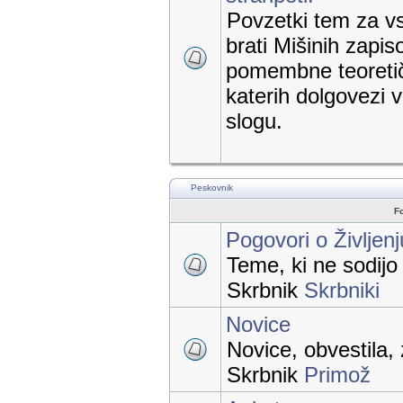
Povzetki tem za vs
brati Mišinih zapis
pomembne teoretič
katerih dolgovezi
slogu.
Peskovnik
F
Pogovori o Življen
Teme, ki ne sodij
Skrbnik
Skrbniki
Novice
Novice, obvestila, 
Skrbnik
Primož