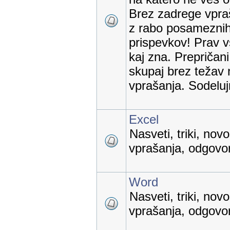
Brez zadrege vpraš
z rabo posameznih
prispevkov! Prav v
kaj zna. Prepričan
skupaj brez težav 
vprašanja. Sodelu
Excel
Nasveti, triki, nov
vprašanja, odgovori
Word
Nasveti, triki, nov
vprašanja, odgovori