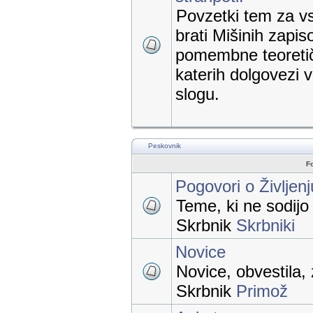
Povzetki tem za vs
brati Mišinih zapis
pomembne teoretič
katerih dolgovezi
slogu.
Peskovnik
F
Pogovori o Življen
Teme, ki ne sodij
Skrbnik
Skrbniki
Novice
Novice, obvestila, 
Skrbnik
Primož