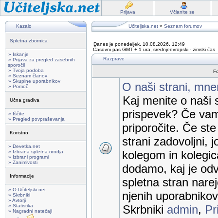
Prijava
Včlanite se
Kazalo
Učiteljska.net
»
Seznam forumov
Spletna zbornica
Danes je ponedeljek, 10.08.2026, 12:49
Časovni pas GMT + 1 ura, srednjeevropski - zimski čas
» Iskanje
Razprave
» Prijava za pregled zasebnih
sporočil
» Tvoja podoba
F
» Seznam članov
» Skupine uporabnikov
O naši strani, mnen
» Pomoč
Kaj menite o naši s
Učna gradiva
prispevek? Če vam
» Iščite
» Pregled povpraševanja
priporočite. Če st
Koristno
strani zadovoljni, j
» Devetka.net
kolegom in kolegic
» Izbrana spletna orodja
» Izbrani programi
» Zanimivosti
dodamo, kaj je odv
Informacije
spletna stran nare
» O Učiteljski.net
njenih uporabnikov
» Skrbniki
» Avtorji
» Statistika
Skrbniki
admin
,
Pr
» Nagradni natečaji