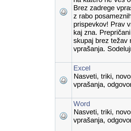
Brez zadrege vpraš
z rabo posameznih
prispevkov! Prav v
kaj zna. Prepričan
skupaj brez težav 
vprašanja. Sodelu
Excel
Nasveti, triki, nov
vprašanja, odgovori
Word
Nasveti, triki, nov
vprašanja, odgovori