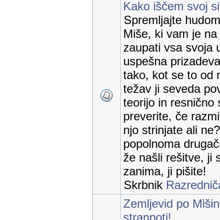
Kako iščem svoj sir
Spremljajte hudomu
Miše, ki vam je na
zaupati vsa svoja 
uspešna prizadevan
tako, kot se to od 
težav ji seveda p
teorijo in resnično s
preverite, če razmi
njo strinjate ali n
popolnoma drugačn
že našli rešitve, ji
zanima, ji pišite!
Skrbnik
Razrednič
Zemljevid po Mišin
stranpoti!