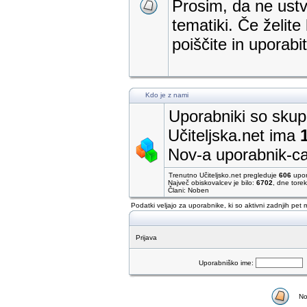
Prosim, da ne ustva
tematiki. Če želite
poiščite in uporab
Kdo je z nami
Uporabniki so skupa
Učiteljska.net ima
Nov-a uporabnik-c
Trenutno Učiteljsko.net pregleduje
606
upor
Največ obiskovalcev je bilo:
6702
, dne tore
Člani: Noben
Podatki veljajo za uporabnike, ki so aktivni zadnjih pet 
Prijava
Uporabniško ime:
No