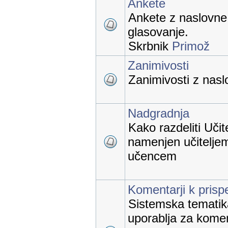
Ankete
Ankete z naslovne 
glasovanje.
Skrbnik
Primož
Zanimivosti
Zanimivosti z naslo
Nadgradnja
Kako razdeliti Učit
namenjen učiteljem
učencem
Komentarji k pris
Sistemska tematika,
uporablja za kome