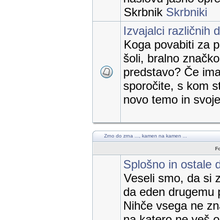
Skrbnik
Skrbniki
Izvajalci različnih 
Koga povabiti za p
šoli, bralno značk
predstavo? Če imat
sporočite, s kom st
novo temo in svoje 
Zrno do zrna ..., kamen na kamen ...
F
Splošno in ostale 
Veseli smo, da si 
da eden drugemu 
Nihče vsega ne zn
na katero ne veš 