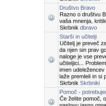
Društvo Bravo
Razno o društvu B
vaša mnenja, kritik
Skrbnik
dbravo
Starši in učitelji
Učitelj je preveč z
da njen sin prav go
naloge je vse prev
učiteljici... Proble
imen udeležencev 
laže premleli in si
Skrbnik
Skrbniki
Pomoč - potrebuj
Če želite pomoč, o
naslovu jasno opred