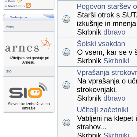
» Pišite
Pogovori staršev 
» Novice RSS
Starši otrok s SUT
Sodelujemo
izkušnje in mnenja
Arnes
Skrbnik
dbravo
Šolski vsakdan
O vsem, kar se v š
Učiteljska.net gostuje pri
Skrbnik
Skrbniki
Arnesu.
Vprašanja strokov
SIO
Na vprašanja o uč
strokovnjaki.
Skrbnik
dbravo
Slovensko izobraževalno
Učitelji začetniki
omrežje
Vabljeni na klepet 
strahov...
Skrbnik
Skrbniki