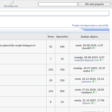
Devetka.net
Poglej neodgovorjena sporočila
Teme
Sporočila
Zadnja objava
jo priporočite svojim kolegom in
torek, 05.08.2025, 4:37
52
190
cbum63
nedelja, 06.08.2023, 6:57
7
15
matej5ric@gmail.com
nedelja, 20.07.2025, 15:37
153
783
anjica
torek, 20.12.2016, 12:14
35
150
primorec
torek, 27.01.2026, 18:20
124
564
nataliana
sreda, 31.10.2007, 17:58
8
14
dbravo