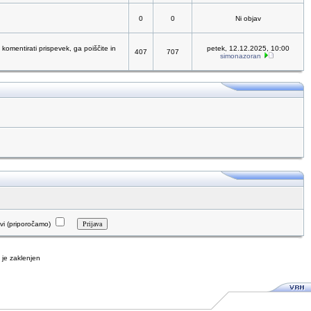
0
0
Ni objav
 komentirati prispevek, ga poiščite in
petek, 12.12.2025, 10:00
407
707
simonazoran
i (priporočamo)
je zaklenjen