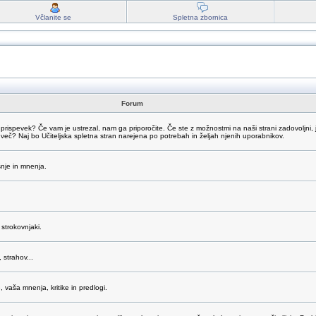
Včlanite se
Spletna zbornica
Forum
 prispevek? Če vam je ustrezal, nam ga priporočite. Če ste z možnostmi na naši strani zadovoljni, 
dveč? Naj bo Učiteljska spletna stran narejena po potrebah in željah njenih uporabnikov.
šnje in mnenja.
strokovnjaki.
 strahov...
vaša mnenja, kritike in predlogi.