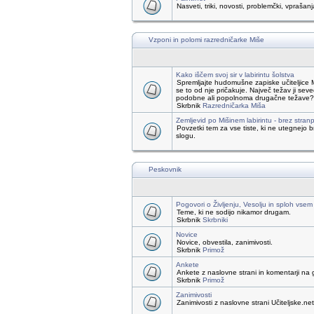
Nasveti, triki, novosti, problemčki, vprašanj
Vzponi in polomi razredničarke Miše
Kako iščem svoj sir v labirintu šolstva
Spremljajte hudomušne zapiske učiteljice 
se to od nje pričakuje. Največ težav ji seve
podobne ali popolnoma drugačne težave? Če s
Skrbnik
Razredničarka Miša
Zemljevid po Mišinem labirintu - brez stranp
Povzetki tem za vse tiste, ki ne utegnejo
slogu.
Peskovnik
Pogovori o Življenju, Vesolju in sploh vsem
Teme, ki ne sodijo nikamor drugam.
Skrbnik
Skrbniki
Novice
Novice, obvestila, zanimivosti.
Skrbnik
Primož
Ankete
Ankete z naslovne strani in komentarji na 
Skrbnik
Primož
Zanimivosti
Zanimivosti z naslovne strani Učiteljske.net