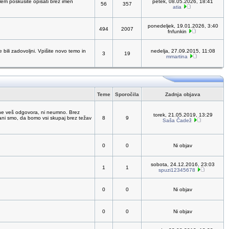
oblem poskusite opisati brez imen
petek, 08.05.2026, 18:41
56
357
atia
ponedeljek, 19.01.2026, 3:40
494
2007
fnfunkin
bili zadovoljni. Vpišite novo temo in
nedelja, 27.09.2015, 11:08
3
19
mmartina
Teme
Sporočila
Zadnja objava
ne veš odgovora, ni neumno. Brez
torek, 21.05.2019, 13:29
čani smo, da bomo vsi skupaj brez težav
8
9
Saša Čadež
0
0
Ni objav
sobota, 24.12.2016, 23:03
1
1
spuzi12345678
0
0
Ni objav
0
0
Ni objav