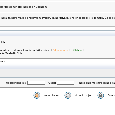
njen učiteljem in del, namenjen učencem
orablja za komentarje k prispevkom. Prosim, da ne ustvarjate novih sporočil v tej tematiki. Če želite
nikov
abnikov : 0 članov, 0 skritih in 344 gostov [
Administrator
] [
Skrbnik
]
k, 21.07.2026, 4:42
minut.
Uporabniško ime:
Geslo:
Naslednjič me samodejno prijav
Nove objave
Ni novih objav
Forum 