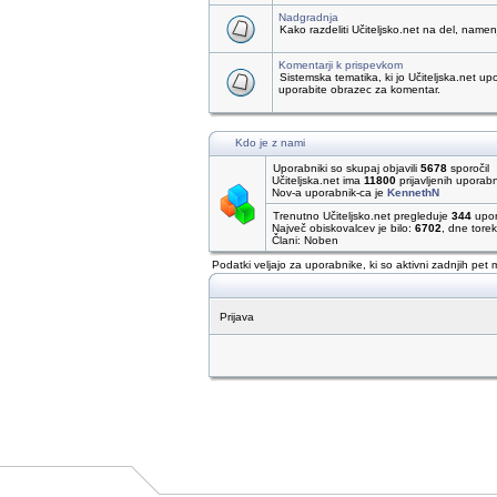
Nadgradnja
Kako razdeliti Učiteljsko.net na del, name
Komentarji k prispevkom
Sistemska tematika, ki jo Učiteljska.net up
uporabite obrazec za komentar.
Kdo je z nami
Uporabniki so skupaj objavili
5678
sporočil
Učiteljska.net ima
11800
prijavljenih uporab
Nov-a uporabnik-ca je
KennethN
Trenutno Učiteljsko.net pregleduje
344
upor
Največ obiskovalcev je bilo:
6702
, dne tore
Člani: Noben
Podatki veljajo za uporabnike, ki so aktivni zadnjih pet 
Prijava