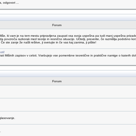
a, odgovori ...
Forum
Miše, ki vam je na tem mestu pripravljena zaupati vsa svoja uspešna pa tudi manj uspešna prizade
da povzroča razkorak med teorijo in resnično situacijo. Učitelji, preverite, če razmišlja podobno kot 
te zanje že našli rešitve, ji svetujte in če vas kaj zanima, ji pišite!
oti!
 brati Mišinih zapisov v celoti. Vsebujejo vse pomembne teoretične in praktične namige o katerih
Forum
glasovanje.
.