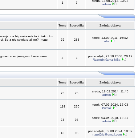
sreda, 22.08.2012, 13:23
1
7
admin
Teme
Sporočila
Zadnja objava
vanja, da bi poučevala to in tako, kot
torek, 13.09.2011, 16:42
vi. Se z njo strinjate ali ne? Imate
65
288
atia
 dolgovezi v svojem gostobesednem
ponedeljek, 27.10.2008, 20:12
3
3
Razredničarka Miša
Teme
Sporočila
Zadnja objava
sreda, 19.02.2014, 11:45
23
78
admin
torek, 07.05.2024, 17:03
118
295
Primož
torek, 04.05.2010, 18:21
23
98
admin
ponedeljek, 02.09.2024, 18:39
42
93
matej5ric@gmail.com