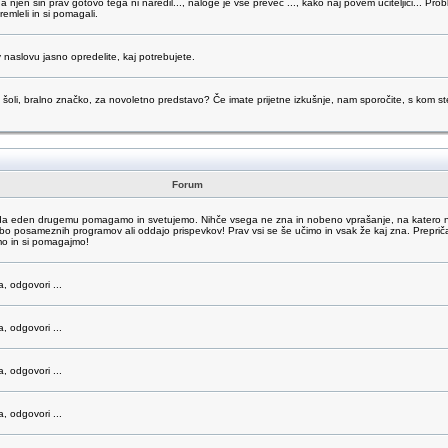
da njen sin prav gotovo tega ni naredil..., naloge je vse preveč ..., kako naj povem učiteljici... Pr
emleli in si pomagali.
 naslovu jasno opredelite, kaj potrebujete.
šoli, bralno značko, za novoletno predstavo? Če imate prijetne izkušnje, nam sporočite, s kom ste 
Forum
o, da eden drugemu pomagamo in svetujemo. Nihče vsega ne zna in nobeno vprašanje, na katero 
abo posameznih programov ali oddajo prispevkov! Prav vsi se še učimo in vsak že kaj zna. Prepri
mo in si pomagajmo!
a, odgovori ...
a, odgovori ...
a, odgovori ...
a, odgovori ...