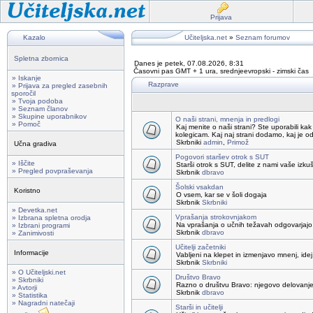
Prijava
Kazalo
Učiteljska.net
»
Seznam forumov
Spletna zbornica
Danes je petek, 07.08.2026, 8:31
Časovni pas GMT + 1 ura, srednjeevropski - zimski čas
» Iskanje
Razprave
» Prijava za pregled zasebnih
sporočil
» Tvoja podoba
» Seznam članov
» Skupine uporabnikov
O naši strani, mnenja in predlogi
» Pomoč
Kaj menite o naši strani? Ste uporabili kak
kolegicam. Kaj naj strani dodamo, kaj je o
Skrbniki
admin
,
Primož
Učna gradiva
Pogovori staršev otrok s SUT
» Iščite
Starši otrok s SUT, delite z nami vaše izku
» Pregled povpraševanja
Skrbnik
dbravo
Šolski vsakdan
Koristno
O vsem, kar se v šoli dogaja
Skrbnik
Skrbniki
» Devetka.net
Vprašanja strokovnjakom
» Izbrana spletna orodja
Na vprašanja o učnih težavah odgovarjajo 
» Izbrani programi
Skrbnik
dbravo
» Zanimivosti
Učitelji začetniki
Informacije
Vabljeni na klepet in izmenjavo mnenj, idej,
Skrbnik
Skrbniki
» O Učiteljski.net
Društvo Bravo
» Skrbniki
Razno o društvu Bravo: njegovo delovanje, 
» Avtorji
Skrbnik
dbravo
» Statistika
» Nagradni natečaji
Starši in učitelji