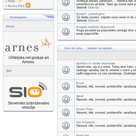
Učitelj je preveč zahteven..., mamica trdi, 
» Pišite
udeležencev ali šole. Tako ga bomo laže pr
» Novice RSS
Skrbnik
Skrbniki
Pomoč - potrebujem
Sodelujemo
Če želite pomoč, odprite novo temo in že v
Skrbnik
Skrbniki
Arnes
Izvajalci različnih dejavnosti
Koga povabiti za popestritev prvega dne v 
svoje priporočilo.
Zrno do zrna ..., kamen na kamen ...
Učiteljska.net gostuje pri
Arnesu.
Splošno in ostale drobnarije
Veseli smo, da si z nami. Tukaj smo zat
zadrege vprašaj, kar te zanima v zvezi z r
SIO
našli odgovore na vsa vprašanja. Sodeluj
Excel
Nasveti, triki, novosti, problemčki, vprašanj
Word
Nasveti, triki, novosti, problemčki, vprašanj
Slovensko izobraževalno
omrežje
Power Point
Nasveti, triki, novosti, problemčki, vprašanj
Hot Potatoes
Nasveti, triki, novosti, problemčki, vprašanj
Paint.net