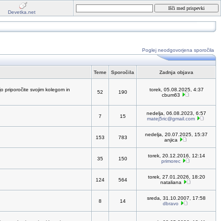
Devetka.net
Poglej neodgovorjena sporočila
Teme
Sporočila
Zadnja objava
jo priporočite svojim kolegom in
torek, 05.08.2025, 4:37
52
190
cbum63
nedelja, 06.08.2023, 6:57
7
15
matej5ric@gmail.com
nedelja, 20.07.2025, 15:37
153
783
anjica
torek, 20.12.2016, 12:14
35
150
primorec
torek, 27.01.2026, 18:20
124
564
nataliana
sreda, 31.10.2007, 17:58
8
14
dbravo