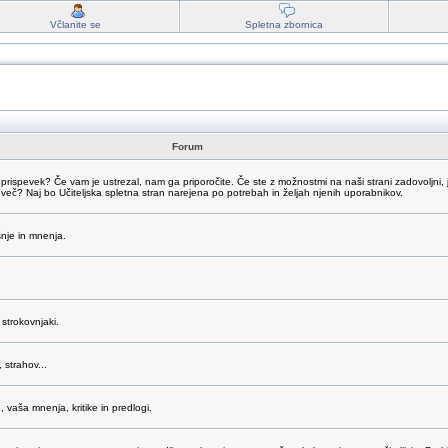
Včlanite se
Spletna zbornica
Forum
 prispevek? Če vam je ustrezal, nam ga priporočite. Če ste z možnostmi na naši strani zadovoljni, 
dveč? Naj bo Učiteljska spletna stran narejena po potrebah in željah njenih uporabnikov.
šnje in mnenja.
strokovnjaki.
 strahov...
vaša mnenja, kritike in predlogi.