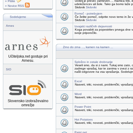
Učitelj je preveč zahteven..., mamica trdi, 
» Pišite
udeležencev ali šole. Tako ga bomo laže pr
» Novice RSS
Skrbnik
Skrbniki
Pomoč - potrebujem
Sodelujemo
Če želite pomoč, odprite novo temo in že v
Skrbnik
Skrbniki
Arnes
Izvajalci različnih dejavnosti
Koga povabiti za popestritev prvega dne v 
svoje priporočilo.
Zrno do zrna ..., kamen na kamen ...
Učiteljska.net gostuje pri
Arnesu.
Splošno in ostale drobnarije
Veseli smo, da si z nami. Tukaj smo zat
zadrege vprašaj, kar te zanima v zvezi z r
SIO
našli odgovore na vsa vprašanja. Sodeluj
Excel
Nasveti, triki, novosti, problemčki, vprašanj
Word
Nasveti, triki, novosti, problemčki, vprašanj
Slovensko izobraževalno
omrežje
Power Point
Nasveti, triki, novosti, problemčki, vprašanj
Hot Potatoes
Nasveti, triki, novosti, problemčki, vprašanj
Paint.net