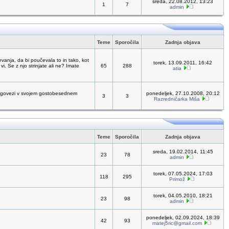
sreda, 22.08.2012, 13:23
1
7
admin
Teme
Sporočila
Zadnja objava
vanja, da bi poučevala to in tako, kot
torek, 13.09.2011, 16:42
vi. Se z njo strinjate ali ne? Imate
65
288
atia
 dolgovezi v svojem gostobesednem
ponedeljek, 27.10.2008, 20:12
3
3
Razredničarka Miša
Teme
Sporočila
Zadnja objava
sreda, 19.02.2014, 11:45
23
78
admin
torek, 07.05.2024, 17:03
118
295
Primož
torek, 04.05.2010, 18:21
23
98
admin
ponedeljek, 02.09.2024, 18:39
42
93
matej5ric@gmail.com