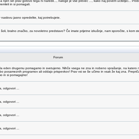
da njen sin prav gotovo tega ni naredil..., naloge je vse preveč ..., kako naj povem učiteljici... Pr
emleli in si pomagali.
 naslovu jasno opredelite, kaj potrebujete.
šoli, bralno značko, za novoletno predstavo? Če imate prijetne izkušnje, nam sporočite, s kom ste 
Forum
o, da eden drugemu pomagamo in svetujemo. Nihče vsega ne zna in nobeno vprašanje, na katero 
abo posameznih programov ali oddajo prispevkov! Prav vsi se še učimo in vsak že kaj zna. Prepri
mo in si pomagajmo!
a, odgovori ...
a, odgovori ...
a, odgovori ...
a, odgovori ...