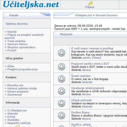
Prijava
Kazalo
Učiteljska.net
»
Seznam forumov
Spletna zbornica
Danes je sobota, 08.08.2026, 15:46
Časovni pas GMT + 1 ura, srednjeevropski - zimski čas
» Iskanje
Razprave
» Prijava za pregled zasebnih
sporočil
» Tvoja podoba
» Seznam članov
» Skupine uporabnikov
O naši strani, mnenja in predlogi
» Pomoč
Kaj menite o naši strani? Ste uporabili kak
kolegicam. Kaj naj strani dodamo, kaj je o
Skrbniki
admin
,
Primož
Učna gradiva
Pogovori staršev otrok s SUT
» Iščite
Starši otrok s SUT, delite z nami vaše izku
» Pregled povpraševanja
Skrbnik
dbravo
Šolski vsakdan
Koristno
O vsem, kar se v šoli dogaja
Skrbnik
Skrbniki
» Devetka.net
Vprašanja strokovnjakom
» Izbrana spletna orodja
Na vprašanja o učnih težavah odgovarjajo 
» Izbrani programi
Skrbnik
dbravo
» Zanimivosti
Učitelji začetniki
Informacije
Vabljeni na klepet in izmenjavo mnenj, idej,
Skrbnik
Skrbniki
» O Učiteljski.net
Društvo Bravo
» Skrbniki
Razno o društvu Bravo: njegovo delovanje, 
» Avtorji
Skrbnik
dbravo
» Statistika
» Nagradni natečaji
Starši in učitelji