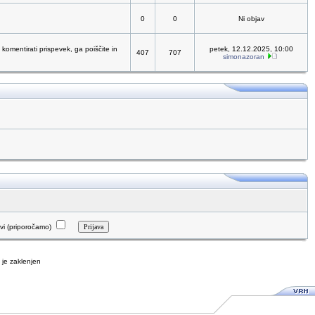
0
0
Ni objav
 komentirati prispevek, ga poiščite in
petek, 12.12.2025, 10:00
407
707
simonazoran
i (priporočamo)
je zaklenjen