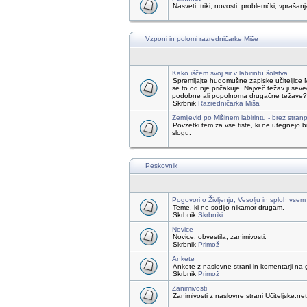
Nasveti, triki, novosti, problemčki, vprašanj
Vzponi in polomi razredničarke Miše
Kako iščem svoj sir v labirintu šolstva
Spremljajte hudomušne zapiske učiteljice 
se to od nje pričakuje. Največ težav ji seve
podobne ali popolnoma drugačne težave? Če s
Skrbnik
Razredničarka Miša
Zemljevid po Mišinem labirintu - brez stranp
Povzetki tem za vse tiste, ki ne utegnejo
slogu.
Peskovnik
Pogovori o Življenju, Vesolju in sploh vsem
Teme, ki ne sodijo nikamor drugam.
Skrbnik
Skrbniki
Novice
Novice, obvestila, zanimivosti.
Skrbnik
Primož
Ankete
Ankete z naslovne strani in komentarji na 
Skrbnik
Primož
Zanimivosti
Zanimivosti z naslovne strani Učiteljske.net