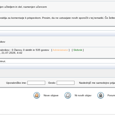
njen učiteljem in del, namenjen učencem
orablja za komentarje k prispevkom. Prosim, da ne ustvarjate novih sporočil v tej tematiki. Če želite
nikov
abnikov : 0 članov, 0 skritih in 535 gostov [
Administrator
] [
Skrbnik
]
k, 21.07.2026, 4:42
minut.
Uporabniško ime:
Geslo:
Naslednjič me samodejno prijav
Nove objave
Ni novih objav
Forum 