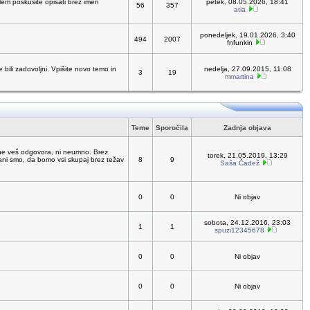
oblem poskusite opisati brez imen
petek, 08.05.2026, 18:41
56
357
atia
ponedeljek, 19.01.2026, 3:40
494
2007
fnfunkin
bili zadovoljni. Vpišite novo temo in
nedelja, 27.09.2015, 11:08
3
19
mmartina
Teme
Sporočila
Zadnja objava
ne veš odgovora, ni neumno. Brez
torek, 21.05.2019, 13:29
čani smo, da bomo vsi skupaj brez težav
8
9
Saša Čadež
0
0
Ni objav
sobota, 24.12.2016, 23:03
1
1
spuzi12345678
0
0
Ni objav
0
0
Ni objav