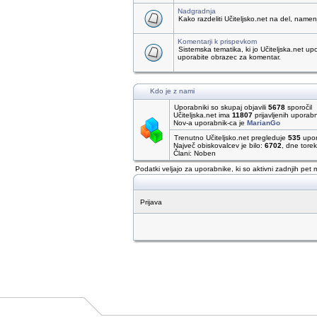
Nadgradnja
Kako razdeliti Učiteljsko.net na del, name
Komentarji k prispevkom
Sistemska tematika, ki jo Učiteljska.net up
uporabite obrazec za komentar.
Kdo je z nami
Uporabniki so skupaj objavili
5678
sporočil
Učiteljska.net ima
11807
prijavljenih uporab
Nov-a uporabnik-ca je
MarianGo
Trenutno Učiteljsko.net pregleduje
535
upor
Največ obiskovalcev je bilo:
6702
, dne tore
Člani: Noben
Podatki veljajo za uporabnike, ki so aktivni zadnjih pet 
Prijava