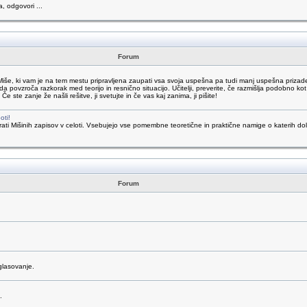
a, odgovori ...
Forum
Miše, ki vam je na tem mestu pripravljena zaupati vsa svoja uspešna pa tudi manj uspešna prizade
da povzroča razkorak med teorijo in resnično situacijo. Učitelji, preverite, če razmišlja podobno kot 
te zanje že našli rešitve, ji svetujte in če vas kaj zanima, ji pišite!
oti!
 brati Mišinih zapisov v celoti. Vsebujejo vse pomembne teoretične in praktične namige o katerih
Forum
glasovanje.
.