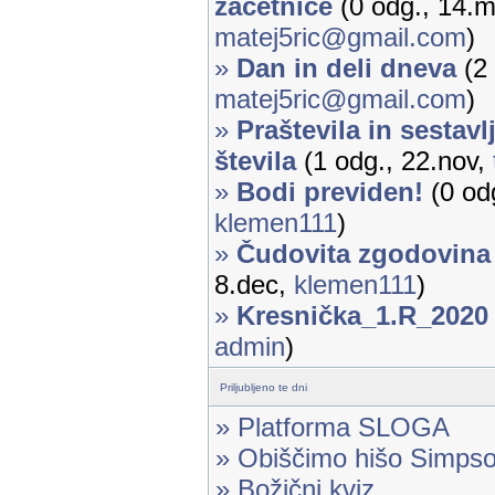
začetnice
(0 odg., 14.m
matej5ric@gmail.com
)
»
Dan in deli dneva
(2 
matej5ric@gmail.com
)
»
Praštevila in sestavl
števila
(1 odg., 22.nov,
»
Bodi previden!
(0 odg
klemen111
)
»
Čudovita zgodovina
8.dec,
klemen111
)
»
Kresnička_1.R_2020
admin
)
Priljubljeno te dni
» Platforma SLOGA
» Obiščimo hišo Simps
» Božični kviz