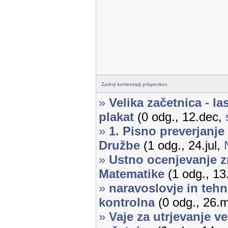
Zadnji komentarji prispevkov
»
Velika začetnica - la
plakat
(0 odg., 12.dec,
»
1. Pisno preverjanje
Družbe
(1 odg., 24.jul,
»
Ustno ocenjevanje z
Matematike
(1 odg., 13
»
naravoslovje in tehni
kontrolna
(0 odg., 26.
»
Vaje za utrjevanje ve