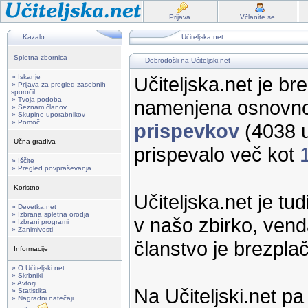
Prijava
Včlanite se
Kazalo
Učiteljska.net
Spletna zbornica
Dobrodošli na Učiteljski.net
» Iskanje
Učiteljska.net je br
» Prijava za pregled zasebnih
sporočil
» Tvoja podoba
namenjena osnovno
» Seznam članov
» Skupine uporabnikov
» Pomoč
prispevkov
(4038 u
Učna gradiva
prispevalo več kot
» Iščite
» Pregled povpraševanja
Koristno
Učiteljska.net je tu
» Devetka.net
» Izbrana spletna orodja
v našo zbirko, vend
» Izbrani programi
» Zanimivosti
članstvo je brezpla
Informacije
» O Učiteljski.net
» Skrbniki
» Avtorji
Na Učiteljski.net p
» Statistika
» Nagradni natečaji