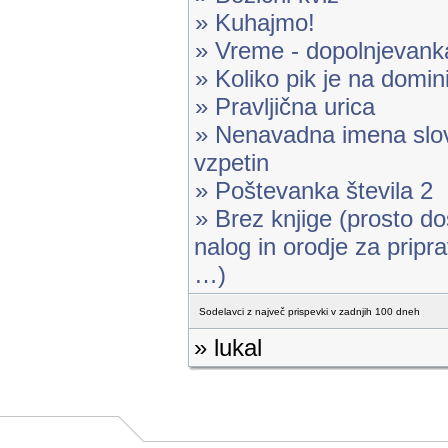
» Kuhajmo!
» Vreme - dopolnjevank
» Koliko pik je na domin
» Pravljična urica
» Nenavadna imena slov
vzpetin
» Poštevanka števila 2
» Brez knjige (prosto d
nalog in orodje za pripr
…)
Sodelavci z največ prispevki v zadnjih 100 dneh
» lukal