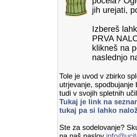
počela? Ogle
jih urejati,
Izbereš lahk
PRVA NALOGA
klikneš na 
naslednjo na
Tole je uvod v zbirko sp
utrjevanje, spodbujanje
tudi v svojih spletnih uči
Tukaj je link na sezna
tukaj pa si lahko nalo
Ste za sodelovanje? Sku
na naš naslov
info@ucit