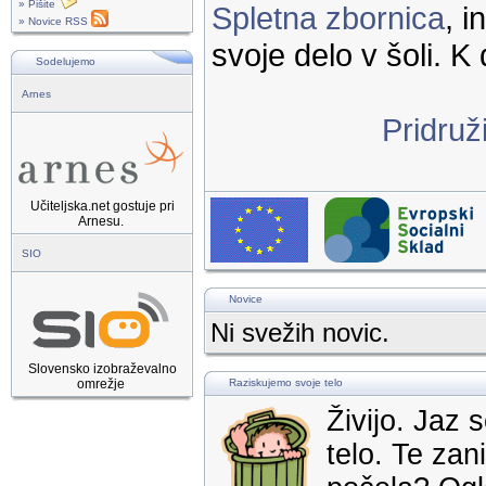
» Pišite
Spletna zbornica
, 
» Novice RSS
svoje delo v šoli. K 
Sodelujemo
Arnes
Pridruž
Učiteljska.net gostuje pri
Arnesu.
SIO
Novice
Ni svežih novic.
Slovensko izobraževalno
omrežje
Raziskujemo svoje telo
Živijo. Jaz
telo. Te za