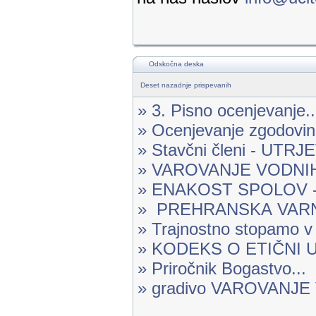
Odskočna deska
Deset nazadnje prispevanih
» 3. Pisno ocenjevanje..
» Ocenjevanje zgodovine
» Stavčni členi - UTR
» VAROVANJE VODNIH 
» ENAKOST SPOLOV -.
» PREHRANSKA VARN
» Trajnostno stopamo v 
» KODEKS O ETIČNI U
» Priročnik Bogastvo...
» gradivo VAROVANJ