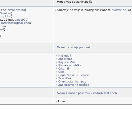
Morda vas bo zanimalo še
2.dec,
simonazoran
)
Storitev je na voljo le prijavljenim članom,
prijavite se
. Če
NinaLed
)
jun,
lukal
)
g., 26.mar,
ales1979
)
,
matej5ric@gmail.com
)
.com
)
jas8
)
1
)
Deset nazadnje pobranih
» Kaj jedo?
» Zaporedja
» Kaj išče Piki?
» Rimska republika
» Črka - E
» Črka - T
» Sopomenke - 3. vislice
» Tekstilček
» Orientacija - kompas
» Zaokrožimo na tisočice
Avtorji z največ prispevki v zadnjih 100 dneh
» Luka