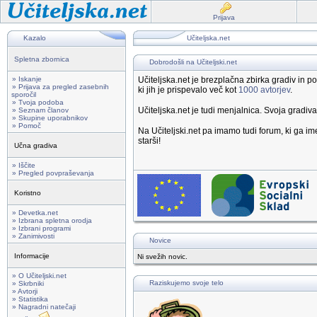
Prijava
Kazalo
Učiteljska.net
Spletna zbornica
Dobrodošli na Učiteljski.net
» Iskanje
Učiteljska.net je brezplačna zbirka gradiv in
» Prijava za pregled zasebnih
ki jih je prispevalo več kot
1000 avtorjev
.
sporočil
» Tvoja podoba
Učiteljska.net je tudi menjalnica. Svoja gradiv
» Seznam članov
» Skupine uporabnikov
» Pomoč
Na Učiteljski.net pa imamo tudi forum, ki ga 
starši!
Učna gradiva
» Iščite
» Pregled povpraševanja
Koristno
» Devetka.net
» Izbrana spletna orodja
» Izbrani programi
» Zanimivosti
Novice
Informacije
Ni svežih novic.
» O Učiteljski.net
Raziskujemo svoje telo
» Skrbniki
» Avtorji
» Statistika
» Nagradni natečaji