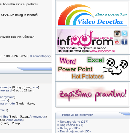
bo treba sličice, prebirati
vo SEZNAM nalog in izbereš
svojih spletnih učilnicah.
k, 06.08.2026, 23:59 |
0 komentarjev
)
ponavlja
(0 odg., 8.maj,
atia
)
enco za d
(0 odg., 27.jan,
nonymous
)
ymous
)
na pri uče
(1 odg., 9.okt,
mous
)
Prispevki po predmetih
i list
(3 odg., 5.avg,
Anonymous
)
.jul,
Anonymous
)
» Nerazporejeno (217)
(2 odg., 2.sep,
» Angleščina (171)
» Biologija (185)
» Dnevi dejavnosti (155)