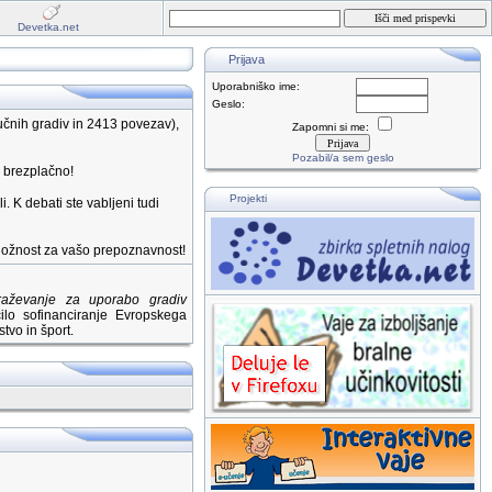
Devetka.net
Prijava
Uporabniško ime:
Geslo:
čnih gradiv in 2413 povezav),
Zapomni si me:
Pozabil/a sem geslo
e brezplačno!
Projekti
i. K debati ste vabljeni tudi
riložnost za vašo prepoznavnost!
braževanje za uporabo gradiv
lo sofinanciranje Evropskega
tvo in šport.