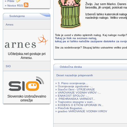
» Pišite
Živijo. Jaz sem Marko. Danes b
» Novice RSS
besedila, jih urejati, poiskati 
Izbereš lahko katerokoli nalo
Sodelujemo
naslednjo nalogo. Veliko veselj
Arnes
Tole je uvod v zbirko spletnih nalog. Kaj naloge nudijo
Tukaj je link na seznam nalog,
tukaj pa si lahko naložite zazipane datoteke za svoj
Ste za sodelovanje? Skupaj lahko ustvarimo veliko pod
Učiteljska.net gostuje pri
Arnesu.
SIO
Odskočna deska
Deset nazadnje prispevanih
» 3. Pisno ocenjevanje...
» Ocenjevanje zgodovine -...
» Stavčni členi - UTRJEVANJE
» VAROVANJE VODNIH VIROV -...
» ENAKOST SPOLOV -...
Slovensko izobraževalno
» PREHRANSKA VARNOST...
omrežje
» Trajnostno stopamo v svet...
» KODEKS O ETIČNI UPORABI IN...
» Priročnik Bogastvo...
» gradivo VAROVANJE VODNIH VIROV