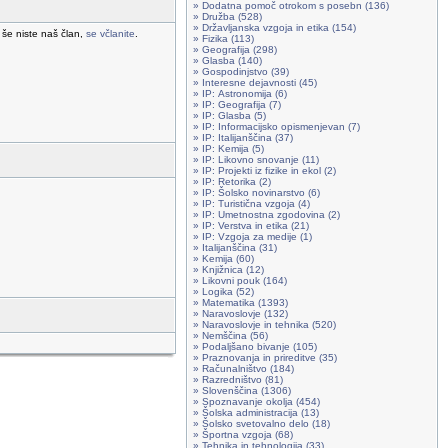
» Dodatna pomoč otrokom s posebn (136)
» Družba (528)
» Državljanska vzgoja in etika (154)
 še niste naš član,
se včlanite
.
» Fizika (113)
» Geografija (298)
» Glasba (140)
» Gospodinjstvo (39)
» Interesne dejavnosti (45)
» IP: Astronomija (6)
» IP: Geografija (7)
» IP: Glasba (5)
» IP: Informacijsko opismenjevan (7)
» IP: Italijanščina (37)
» IP: Kemija (5)
» IP: Likovno snovanje (11)
» IP: Projekti iz fizike in ekol (2)
» IP: Retorika (2)
» IP: Šolsko novinarstvo (6)
» IP: Turistična vzgoja (4)
» IP: Umetnostna zgodovina (2)
» IP: Verstva in etika (21)
» IP: Vzgoja za medije (1)
» Italijanščina (31)
» Kemija (60)
» Knjižnica (12)
» Likovni pouk (164)
» Logika (52)
» Matematika (1393)
» Naravoslovje (132)
» Naravoslovje in tehnika (520)
» Nemščina (56)
» Podaljšano bivanje (105)
» Praznovanja in prireditve (35)
» Računalništvo (184)
» Razredništvo (81)
» Slovenščina (1306)
» Spoznavanje okolja (454)
» Šolska administracija (13)
» Šolsko svetovalno delo (18)
» Športna vzgoja (68)
» Tehnika in tehnologija (33)