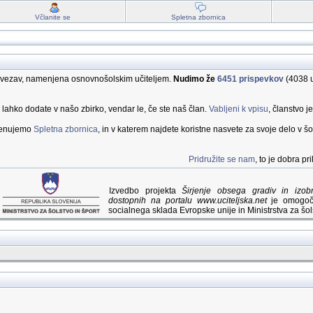
Včlanite se
Spletna zbornica
 povezav, namenjena osnovnošolskim učiteljem.
Nudimo že
6451 prispevkov
(4038 u
a lahko dodate v našo zbirko, vendar le, če ste naš član.
Vabljeni k vpisu
, članstvo j
imenujemo
Spletna zbornica
, in v katerem najdete koristne nasvete za svoje delo v šol
Pridružite se nam
, to je dobra p
Izvedbo projekta
Širjenje obsega gradiv in izo
dostopnih na portalu www.uciteljska.net
je omogoči
socialnega sklada Evropske unije in Ministrstva za šols