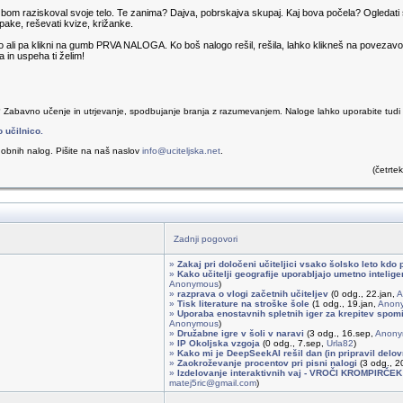
om raziskoval svoje telo. Te zanima? Dajva, pobrskajva skupaj. Kaj bova počela? Ogledati si 
napake, reševati kvize, križanke.
go ali pa klikni na gumb PRVA NALOGA. Ko boš nalogo rešil, rešila, lahko klikneš na poveza
a in uspeha ti želim!
? Zabavno učenje in utrjevanje, spodbujanje branja z razumevanjem. Naloge lahko uporabite tudi v 
o učilnico.
obnih nalog. Pišite na naš naslov
info@uciteljska.net
.
(četrte
Zadnji pogovori
»
Zakaj pri določeni učiteljici vsako šolsko leto kdo 
»
Kako učitelji geografije uporabljajo umetno intelig
Anonymous
)
»
razprava o vlogi začetnih učiteljev
(0 odg., 22.jan,
A
»
Tisk literature na stroške šole
(1 odg., 19.jan,
Anon
»
Uporaba enostavnih spletnih iger za krepitev spomi
Anonymous
)
»
Družabne igre v šoli v naravi
(3 odg., 16.sep,
Anony
»
IP Okoljska vzgoja
(0 odg., 7.sep,
Urla82
)
»
Kako mi je DeepSeekAI rešil dan (in pripravil delovn
»
Zaokroževanje procentov pri pisni nalogi
(3 odg., 20
»
Izdelovanje interaktivnih vaj - VROČI KROMPIRČEK
matej5ric@gmail.com
)