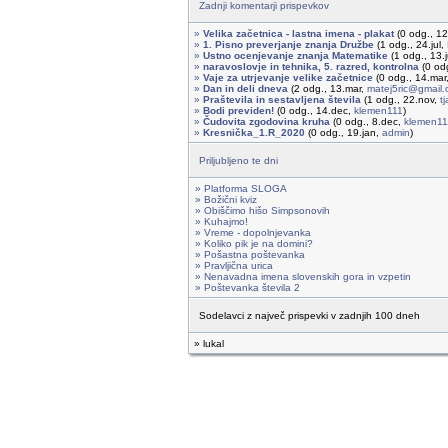
Zadnji komentarji prispevkov
»
Velika začetnica - lastna imena - plakat
(0 odg., 1
»
1. Pisno preverjanje znanja Družbe
(1 odg., 24.jul,
»
Ustno ocenjevanje znanja Matematike
(1 odg., 13.
»
naravoslovje in tehnika, 5. razred, kontrolna
(0 od
»
Vaje za utrjevanje velike začetnice
(0 odg., 14.mar
»
Dan in deli dneva
(2 odg., 13.mar,
matej5ric@gmail
»
Praštevila in sestavljena števila
(1 odg., 22.nov,
t
»
Bodi previden!
(0 odg., 14.dec,
klemen111
)
»
Čudovita zgodovina kruha
(0 odg., 8.dec,
klemen11
»
Kresnička_1.R_2020
(0 odg., 19.jan,
admin
)
Priljubljeno te dni
» Platforma SLOGA
» Božični kviz
» Obiščimo hišo Simpsonovih
» Kuhajmo!
» Vreme - dopolnjevanka
» Koliko pik je na domini?
» Pošastna poštevanka
» Pravljična urica
» Nenavadna imena slovenskih gora in vzpetin
» Poštevanka števila 2
Sodelavci z največ prispevki v zadnjih 100 dneh
» lukal