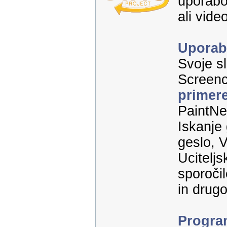
uporabo
ali vid
Uporab
Svoje sl
Screenc
primere
PaintNe
Iskanje 
geslo, 
Uciteljs
sporoči
in drugo
Program