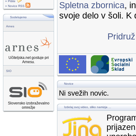
» Pišite
Spletna zbornica
, 
» Novice RSS
svoje delo v šoli. K 
Sodelujemo
Arnes
Pridruž
Učiteljska.net gostuje pri
Arnesu.
SIO
Novice
Ni svežih novic.
Slovensko izobraževalno
omrežje
Izdelaj svoj video, sliko namizja ...
Program
prijazen