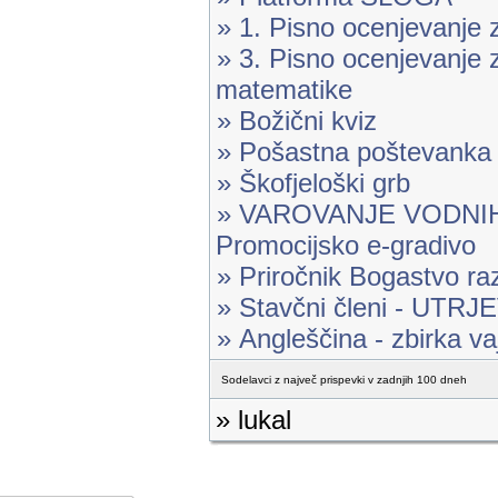
» 1. Pisno ocenjevanje 
» 3. Pisno ocenjevanje 
matematike
» Božični kviz
» Pošastna poštevanka
» Škofjeloški grb
» VAROVANJE VODNIH
Promocijsko e-gradivo
» Priročnik Bogastvo raz
» Stavčni členi - UTR
» Angleščina - zbirka va
Sodelavci z največ prispevki v zadnjih 100 dneh
» lukal