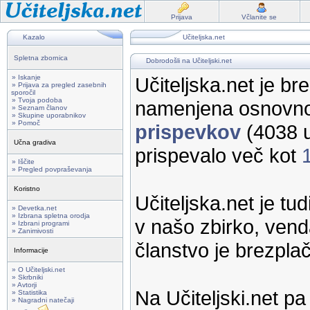
Prijava
Včlanite se
Kazalo
Učiteljska.net
Spletna zbornica
Dobrodošli na Učiteljski.net
» Iskanje
Učiteljska.net je br
» Prijava za pregled zasebnih
sporočil
» Tvoja podoba
namenjena osnovno
» Seznam članov
» Skupine uporabnikov
» Pomoč
prispevkov
(4038 u
Učna gradiva
prispevalo več kot
» Iščite
» Pregled povpraševanja
Koristno
Učiteljska.net je tu
» Devetka.net
» Izbrana spletna orodja
v našo zbirko, vend
» Izbrani programi
» Zanimivosti
članstvo je brezpla
Informacije
» O Učiteljski.net
» Skrbniki
» Avtorji
Na Učiteljski.net p
» Statistika
» Nagradni natečaji