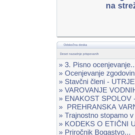
na stre
Odskočna deska
Deset nazadnje prispevanih
» 3. Pisno ocenjevanje..
» Ocenjevanje zgodovine
» Stavčni členi - UTR
» VAROVANJE VODNIH 
» ENAKOST SPOLOV -.
» PREHRANSKA VARN
» Trajnostno stopamo v 
» KODEKS O ETIČNI U
» Priročnik Bogastvo...