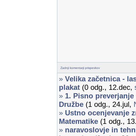
Zadnji komentarji prispevkov
»
Velika začetnica - la
plakat
(0 odg., 12.dec,
»
1. Pisno preverjanje
Družbe
(1 odg., 24.jul,
»
Ustno ocenjevanje z
Matematike
(1 odg., 13
»
naravoslovje in tehni