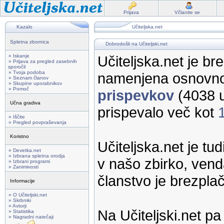
Prijava
Včlanite se
Kazalo
Učiteljska.net
Spletna zbornica
Dobrodošli na Učiteljski.net
» Iskanje
Učiteljska.net je br
» Prijava za pregled zasebnih
sporočil
» Tvoja podoba
namenjena osnovno
» Seznam članov
» Skupine uporabnikov
» Pomoč
prispevkov
(4038 u
Učna gradiva
prispevalo več kot
» Iščite
» Pregled povpraševanja
Koristno
Učiteljska.net je tu
» Devetka.net
» Izbrana spletna orodja
v našo zbirko, vend
» Izbrani programi
» Zanimivosti
članstvo je brezpla
Informacije
» O Učiteljski.net
» Skrbniki
» Avtorji
Na Učiteljski.net p
» Statistika
» Nagradni natečaji