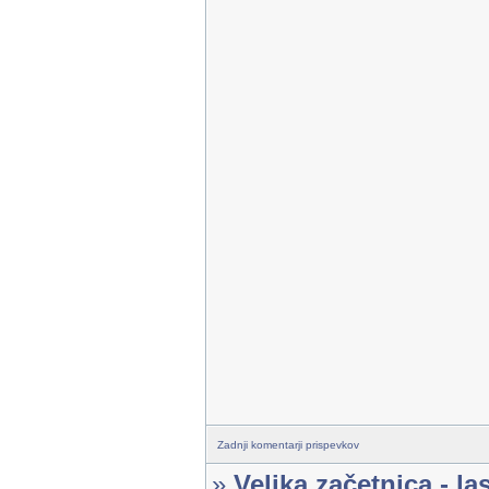
Zadnji komentarji prispevkov
»
Velika začetnica - la