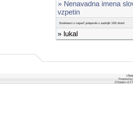
» Nenavadna imena slov
vzpetin
Sodelavci z največ prispevki v zadnjih 100 dneh
» lukal
Učitel
Powered by
iCGstation v1.0