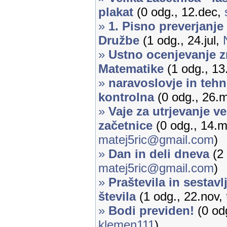
plakat
(0 odg., 12.dec,
»
1. Pisno preverjanje
Družbe
(1 odg., 24.jul,
»
Ustno ocenjevanje z
Matematike
(1 odg., 13
»
naravoslovje in tehni
kontrolna
(0 odg., 26.
»
Vaje za utrjevanje ve
začetnice
(0 odg., 14.m
matej5ric@gmail.com
)
»
Dan in deli dneva
(2 
matej5ric@gmail.com
)
»
Praštevila in sestavl
števila
(1 odg., 22.nov,
»
Bodi previden!
(0 odg
klemen111
)