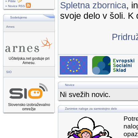
» Pišite
Spletna zbornica
, 
» Novice RSS
svoje delo v šoli. K 
Sodelujemo
Arnes
Pridru
Učiteljska.net gostuje pri
Arnesu.
SIO
Novice
Ni svežih novic.
Slovensko izobraževalno
omrežje
Zanimive naloge za samostojno delo
Potr
nalo
opaz