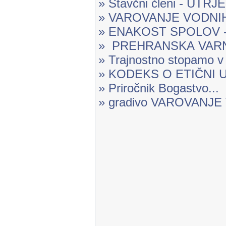
» Stavčni členi - UTR
» VAROVANJE VODNIH 
» ENAKOST SPOLOV -.
» PREHRANSKA VARN
» Trajnostno stopamo v 
» KODEKS O ETIČNI U
» Priročnik Bogastvo...
» gradivo VAROVANJ