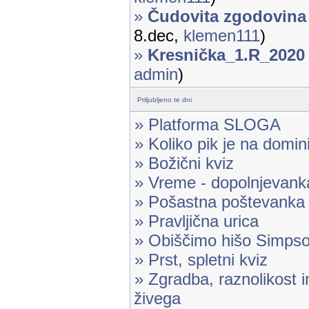
»
Čudovita zgodovina
8.dec,
klemen111
)
»
Kresnička_1.R_2020
admin
)
Priljubljeno te dni
» Platforma SLOGA
» Koliko pik je na domin
» Božični kviz
» Vreme - dopolnjevank
» Pošastna poštevanka
» Pravljična urica
» Obiščimo hišo Simps
» Prst, spletni kviz
» Zgradba, raznolikost 
živega