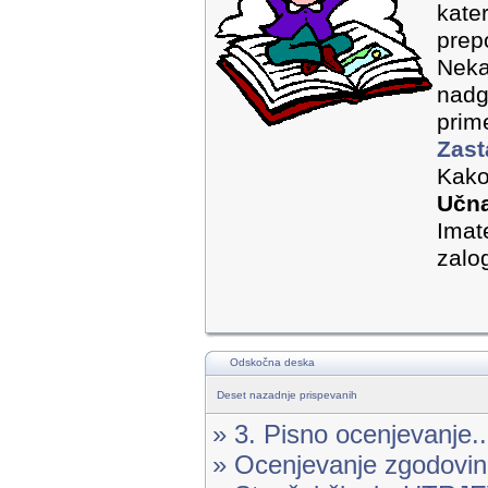
kate
prep
Neka
nadgr
prim
Zast
Kako
Učna
Imat
zalog
Odskočna deska
Deset nazadnje prispevanih
» 3. Pisno ocenjevanje..
» Ocenjevanje zgodovine