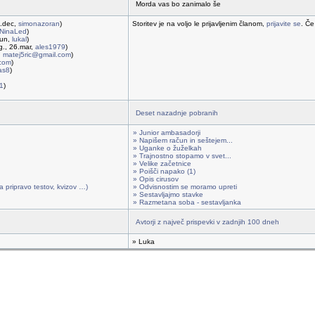
Morda vas bo zanimalo še
2.dec,
simonazoran
)
Storitev je na voljo le prijavljenim članom,
prijavite se
. Če
NinaLed
)
jun,
lukal
)
g., 26.mar,
ales1979
)
,
matej5ric@gmail.com
)
.com
)
jas8
)
1
)
Deset nazadnje pobranih
» Junior ambasadorji
» Napišem račun in seštejem...
» Uganke o žuželkah
» Trajnostno stopamo v svet...
» Velike začetnice
» Poišči napako (1)
» Opis cirusov
a pripravo testov, kvizov …)
» Odvisnostim se moramo upreti
» Sestavljajmo stavke
» Razmetana soba - sestavljanka
Avtorji z največ prispevki v zadnjih 100 dneh
» Luka