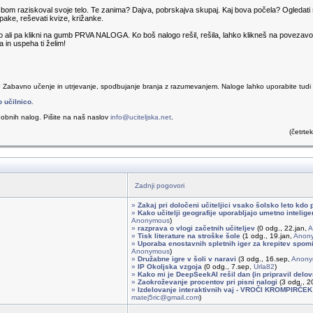
om raziskoval svoje telo. Te zanima? Dajva, pobrskajva skupaj. Kaj bova počela? Ogledati si 
napake, reševati kvize, križanke.
go ali pa klikni na gumb PRVA NALOGA. Ko boš nalogo rešil, rešila, lahko klikneš na poveza
a in uspeha ti želim!
? Zabavno učenje in utrjevanje, spodbujanje branja z razumevanjem. Naloge lahko uporabite tudi v 
o učilnico.
obnih nalog. Pišite na naš naslov
info@uciteljska.net
.
(četrte
Zadnji pogovori
»
Zakaj pri določeni učiteljici vsako šolsko leto kdo 
»
Kako učitelji geografije uporabljajo umetno intelig
Anonymous
)
»
razprava o vlogi začetnih učiteljev
(0 odg., 22.jan,
A
»
Tisk literature na stroške šole
(1 odg., 19.jan,
Anon
»
Uporaba enostavnih spletnih iger za krepitev spomi
Anonymous
)
»
Družabne igre v šoli v naravi
(3 odg., 16.sep,
Anony
»
IP Okoljska vzgoja
(0 odg., 7.sep,
Urla82
)
»
Kako mi je DeepSeekAI rešil dan (in pripravil delovn
»
Zaokroževanje procentov pri pisni nalogi
(3 odg., 20
»
Izdelovanje interaktivnih vaj - VROČI KROMPIRČEK
matej5ric@gmail.com
)