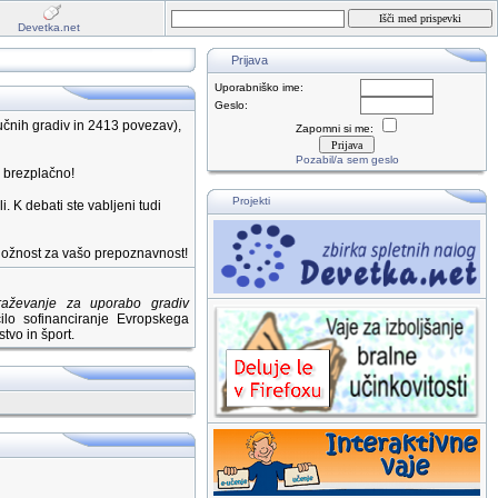
Devetka.net
Prijava
Uporabniško ime:
Geslo:
čnih gradiv in 2413 povezav),
Zapomni si me:
Pozabil/a sem geslo
e brezplačno!
Projekti
i. K debati ste vabljeni tudi
riložnost za vašo prepoznavnost!
braževanje za uporabo gradiv
lo sofinanciranje Evropskega
tvo in šport.