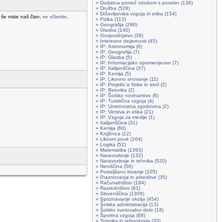
» Dodatna pomoč otrokom s posebn (136)
» Družba (528)
» Državljanska vzgoja in etika (154)
 še niste naš član,
se včlanite
.
» Fizika (113)
» Geografija (298)
» Glasba (140)
» Gospodinjstvo (39)
» Interesne dejavnosti (45)
» IP: Astronomija (6)
» IP: Geografija (7)
» IP: Glasba (5)
» IP: Informacijsko opismenjevan (7)
» IP: Italijanščina (37)
» IP: Kemija (5)
» IP: Likovno snovanje (11)
» IP: Projekti iz fizike in ekol (2)
» IP: Retorika (2)
» IP: Šolsko novinarstvo (6)
» IP: Turistična vzgoja (4)
» IP: Umetnostna zgodovina (2)
» IP: Verstva in etika (21)
» IP: Vzgoja za medije (1)
» Italijanščina (31)
» Kemija (60)
» Knjižnica (12)
» Likovni pouk (164)
» Logika (52)
» Matematika (1393)
» Naravoslovje (132)
» Naravoslovje in tehnika (520)
» Nemščina (56)
» Podaljšano bivanje (105)
» Praznovanja in prireditve (35)
» Računalništvo (184)
» Razredništvo (81)
» Slovenščina (1306)
» Spoznavanje okolja (454)
» Šolska administracija (13)
» Šolsko svetovalno delo (18)
» Športna vzgoja (68)
» Tehnika in tehnologija (33)