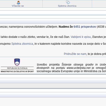
Včlanite se
Spletna zbornica
 povezav, namenjena osnovnošolskim učiteljem.
Nudimo že
6451 prispevkov
(4038 u
a lahko dodate v našo zbirko, vendar le, če ste naš član.
Vabljeni k vpisu
, članstvo j
imenujemo
Spletna zbornica
, in v katerem najdete koristne nasvete za svoje delo v šol
Pridružite se nam
, to je dobra p
Izvedbo projekta
Širjenje obsega gradiv in izo
dostopnih na portalu www.uciteljska.net
je omogoči
socialnega sklada Evropske unije in Ministrstva za šols