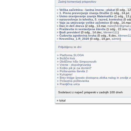
Zadnji komentarji prispevkov
»
Velika začetnica - lastna imena - plakat
(0 odg., 1
»
1. Pisno preverjanje znanja Družbe
(1 odg., 24.jul,
»
Ustno ocenjevanje znanja Matematike
(1 odg., 13.
»
naravoslovje in tehnika, 5. razred, kontrolna
(0 od
»
Vaje za utrjevanje velike začetnice
(0 odg., 14.mar
»
Dan in deli dneva
(2 odg., 13.mar,
matej5ric@gmail
»
Praštevila in sestavljena števila
(1 odg., 22.nov,
t
»
Bodi previden!
(0 odg., 14.dec,
klemen111
)
»
Čudovita zgodovina kruha
(0 odg., 8.dec,
klemen11
»
Kresnička_1.R_2020
(0 odg., 19.jan,
admin
)
Priljubljeno te dni
» Platforma SLOGA
» Božični kviz
» Obiščimo hišo Simpsonovih
» Vreme - dopolnjevanka
» Koliko pik je na domini?
» Poštevanka števila 2
» Kuhajmo!
» Brez knjige (prosto dostopna zbirka nalog in orodje z
» Pošastna poštevanka
» Pravljična urica
Sodelavci z največ prispevki v zadnjih 100 dneh
» lukal