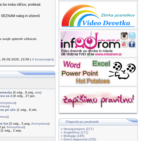
bo treba sličice, prebirati
vo SEZNAM nalog in izbereš
svojih spletnih učilnicah.
k, 06.08.2026, 23:59 |
0 komentarjev
)
ponavlja
(0 odg., 8.maj,
atia
)
enco za d
(0 odg., 27.jan,
nonymous
)
ymous
)
na pri uče
(1 odg., 9.okt,
mous
)
Prispevki po predmetih
i list
(3 odg., 5.avg,
Anonymous
)
.jul,
Anonymous
)
» Nerazporejeno (217)
(2 odg., 2.sep,
» Angleščina (171)
» Biologija (185)
» Dnevi dejavnosti (155)