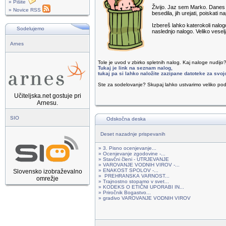
» Pišite
Živijo. Jaz sem Marko. Danes b
» Novice RSS
besedila, jih urejati, poiskati 
Izbereš lahko katerokoli nalo
Sodelujemo
naslednjo nalogo. Veliko veselj
Arnes
Tole je uvod v zbirko spletnih nalog. Kaj naloge nudijo
Tukaj je link na seznam nalog,
tukaj pa si lahko naložite zazipane datoteke za svoj
Ste za sodelovanje? Skupaj lahko ustvarimo veliko pod
Učiteljska.net gostuje pri
Arnesu.
SIO
Odskočna deska
Deset nazadnje prispevanih
» 3. Pisno ocenjevanje...
» Ocenjevanje zgodovine -...
» Stavčni členi - UTRJEVANJE
» VAROVANJE VODNIH VIROV -...
» ENAKOST SPOLOV -...
Slovensko izobraževalno
» PREHRANSKA VARNOST...
omrežje
» Trajnostno stopamo v svet...
» KODEKS O ETIČNI UPORABI IN...
» Priročnik Bogastvo...
» gradivo VAROVANJE VODNIH VIROV