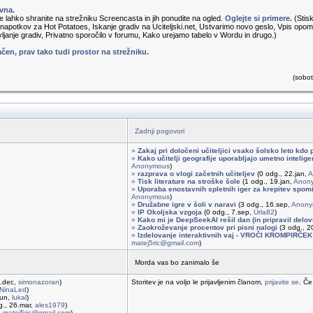
vna.
čke lahko shranite na strežniku Screencasta in jih ponudite na ogled.
Oglejte si primere.
(Stis
 napotkov za Hot Potatoes, Iskanje gradiv na Uciteljski.net, Ustvarimo novo geslo, Vpis opomb
vljanje gradiv, Privatno sporočilo v forumu, Kako urejamo tabelo v Wordu in drugo.)
čen, prav tako tudi prostor na strežniku.
(sobo
Zadnji pogovori
»
Zakaj pri določeni učiteljici vsako šolsko leto kdo 
»
Kako učitelji geografije uporabljajo umetno intelig
Anonymous
)
»
razprava o vlogi začetnih učiteljev
(0 odg., 22.jan,
A
»
Tisk literature na stroške šole
(1 odg., 19.jan,
Anon
»
Uporaba enostavnih spletnih iger za krepitev spomi
Anonymous
)
»
Družabne igre v šoli v naravi
(3 odg., 16.sep,
Anony
»
IP Okoljska vzgoja
(0 odg., 7.sep,
Urla82
)
»
Kako mi je DeepSeekAI rešil dan (in pripravil delovn
»
Zaokroževanje procentov pri pisni nalogi
(3 odg., 20
»
Izdelovanje interaktivnih vaj - VROČI KROMPIRČEK
matej5ric@gmail.com
)
Morda vas bo zanimalo še
2.dec,
simonazoran
)
Storitev je na voljo le prijavljenim članom,
prijavite se
. Če
NinaLed
)
jun,
lukal
)
g., 26.mar,
ales1979
)
,
matej5ric@gmail.com
)