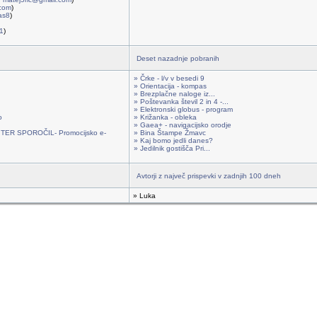
.com
)
jas8
)
1
)
Deset nazadnje pobranih
» Črke - l/v v besedi 9
» Orientacija - kompas
» Brezplačne naloge iz...
» Poštevanka števil 2 in 4 -...
» Elektronski globus - program
o
» Križanka - obleka
» Gaea+ - navigacijsko orodje
ER SPOROČIL- Promocijsko e-
» Bina Štampe Žmavc
» Kaj bomo jedli danes?
» Jedilnik gostišča Pri...
Avtorji z največ prispevki v zadnjih 100 dneh
» Luka