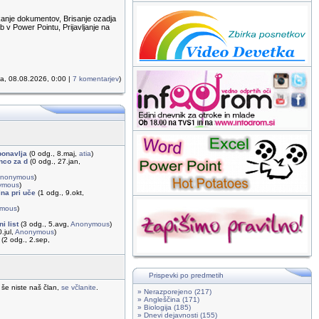
kanje dokumentov, Brisanje ozadja
 v Power Pointu, Prijavljanje na
ta, 08.08.2026, 0:00 |
7 komentarjev
)
ponavlja
(0 odg., 8.maj,
atia
)
enco za d
(0 odg., 27.jan,
nonymous
)
ymous
)
na pri uče
(1 odg., 9.okt,
mous
)
i list
(3 odg., 5.avg,
Anonymous
)
.jul,
Anonymous
)
(2 odg., 2.sep,
Prispevki po predmetih
 še niste naš član,
se včlanite
.
» Nerazporejeno (217)
» Angleščina (171)
» Biologija (185)
» Dnevi dejavnosti (155)