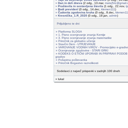
»
Dan in deli dneva
(2 odg., 13.mar,
matej5ric@gmail
»
Praštevila in sestavljena števila
(1 odg., 22.nov,
t
»
Bodi previden!
(0 odg., 14.dec,
klemen111
)
»
Čudovita zgodovina kruha
(0 odg., 8.dec,
klemen11
»
Kresnička_1.R_2020
(0 odg., 19.jan,
admin
)
Priljubljeno te dni
» Platforma SLOGA
» 1. Pisno ocenjevanje znanja Kemije
» 3. Pisno ocenjevanje znanja matematike
» Priročnik za globalno učenje
» Stavčni členi - UTRJEVANJE
» VAROVANJE VODNIH VIROV - Promocijsko e-gradiv
» Ocenjevanje zgodovine - STARI GRKI
» KODEKS O ETIČNI UPORABI IN PRIPRAVI PODOB T
gradivo
» Pošastna poštevanka
» Priročnik Bogastvo raznolikosti
Sodelavci z največ prispevki v zadnjih 100 dneh
» lukal