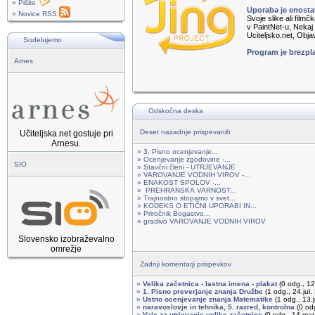
» Pišite
Uporaba je enosta
» Novice RSS
Svoje slike ali film
v PaintNet-u, Nekaj
Uciteljsko.net, Obja
Sodelujemo
Program je brezpla
Arnes
Odskočna deska
Deset nazadnje prispevanih
Učiteljska.net gostuje pri
Arnesu.
» 3. Pisno ocenjevanje...
» Ocenjevanje zgodovine -...
SIO
» Stavčni členi - UTRJEVANJE
» VAROVANJE VODNIH VIROV -...
» ENAKOST SPOLOV -...
» PREHRANSKA VARNOST...
» Trajnostno stopamo v svet...
» KODEKS O ETIČNI UPORABI IN...
» Priročnik Bogastvo...
» gradivo VAROVANJE VODNIH VIROV
Slovensko izobraževalno
omrežje
Zadnji komentarji prispevkov
»
Velika začetnica - lastna imena - plakat
(0 odg., 1
»
1. Pisno preverjanje znanja Družbe
(1 odg., 24.jul,
»
Ustno ocenjevanje znanja Matematike
(1 odg., 13.
»
naravoslovje in tehnika, 5. razred, kontrolna
(0 od
»
Vaje za utrjevanje velike začetnice
(0 odg., 14.mar