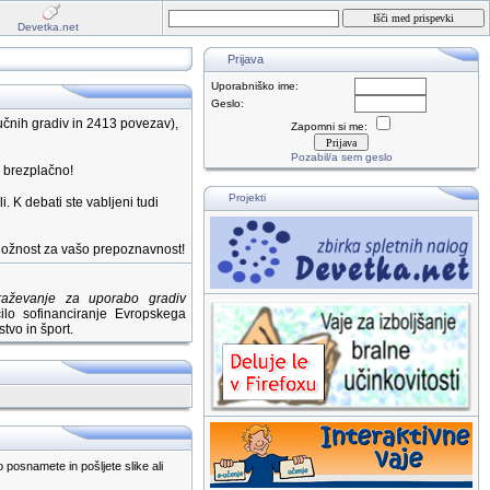
Devetka.net
Prijava
Uporabniško ime:
Geslo:
čnih gradiv in 2413 povezav),
Zapomni si me:
Pozabil/a sem geslo
e brezplačno!
Projekti
i. K debati ste vabljeni tudi
riložnost za vašo prepoznavnost!
braževanje za uporabo gradiv
lo sofinanciranje Evropskega
tvo in šport.
posnamete in pošljete slike ali