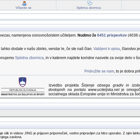
Včlanite se
Spletna zbornica
 povezav, namenjena osnovnošolskim učiteljem.
Nudimo že
6451 prispevkov
(4038 u
a lahko dodate v našo zbirko, vendar le, če ste naš član.
Vabljeni k vpisu
, članstvo j
imenujemo
Spletna zbornica
, in v katerem najdete koristne nasvete za svoje delo v šol
Pridružite se nam
, to je dobra p
Izvedbo projekta
Širjenje obsega gradiv in izo
dostopnih na portalu www.uciteljska.net
je omogoči
socialnega sklada Evropske unije in Ministrstva za šols
slik in videov JING je prijazen pripomoček, vedno pripravljen za hitro uporabo. Z njim lahko 
ojega zaslona.