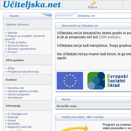
Prijava
Kazalo
Učiteljska.net
Spletna zbornica
Dobrodošli na Učiteljski.net
» Iskanje
Učiteljska.net je brezplačna zbirka gradiv in
» Prijava za pregled zasebnih
ki jih je prispevalo več kot
1000 avtorjev
.
sporočil
» Tvoja podoba
Učiteljska.net je tudi menjalnica. Svoja gradiv
» Seznam članov
» Skupine uporabnikov
» Pomoč
Na Učiteljski.net pa imamo tudi forum, ki ga 
starši!
Učna gradiva
» Iščite
» Pregled povpraševanja
Koristno
» Devetka.net
» Izbrana spletna orodja
» Izbrani programi
» Zanimivosti
Novice
Informacije
Ni svežih novic.
» O Učiteljski.net
Izdelaj svoj video, sliko namizja ...
» Skrbniki
» Avtorji
» Statistika
Program za snemanje 
» Nagradni natečaji
video posnetke s sv