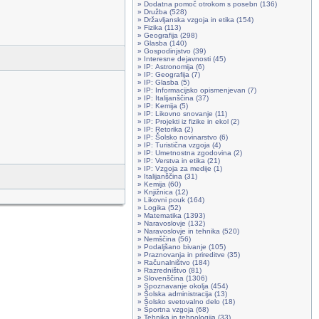
» Dodatna pomoč otrokom s posebn (136)
» Družba (528)
» Državljanska vzgoja in etika (154)
» Fizika (113)
» Geografija (298)
» Glasba (140)
» Gospodinjstvo (39)
» Interesne dejavnosti (45)
» IP: Astronomija (6)
» IP: Geografija (7)
» IP: Glasba (5)
» IP: Informacijsko opismenjevan (7)
» IP: Italijanščina (37)
» IP: Kemija (5)
» IP: Likovno snovanje (11)
» IP: Projekti iz fizike in ekol (2)
» IP: Retorika (2)
» IP: Šolsko novinarstvo (6)
» IP: Turistična vzgoja (4)
» IP: Umetnostna zgodovina (2)
» IP: Verstva in etika (21)
» IP: Vzgoja za medije (1)
» Italijanščina (31)
» Kemija (60)
» Knjižnica (12)
» Likovni pouk (164)
» Logika (52)
» Matematika (1393)
» Naravoslovje (132)
» Naravoslovje in tehnika (520)
» Nemščina (56)
» Podaljšano bivanje (105)
» Praznovanja in prireditve (35)
» Računalništvo (184)
» Razredništvo (81)
» Slovenščina (1306)
» Spoznavanje okolja (454)
» Šolska administracija (13)
» Šolsko svetovalno delo (18)
» Športna vzgoja (68)
» Tehnika in tehnologija (33)