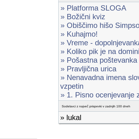
» Platforma SLOGA
» Božični kviz
» Obiščimo hišo Simps
» Kuhajmo!
» Vreme - dopolnjevank
» Koliko pik je na domin
» Pošastna poštevanka
» Pravljična urica
» Nenavadna imena slov
vzpetin
» 1. Pisno ocenjevanje 
Sodelavci z največ prispevki v zadnjih 100 dneh
» lukal