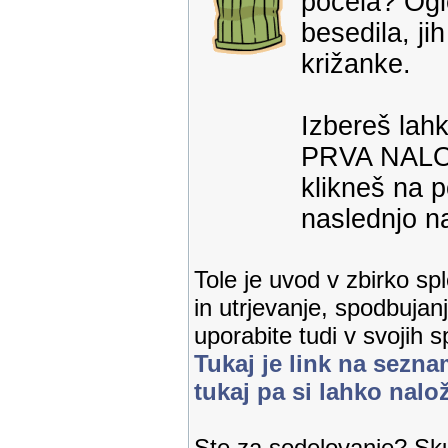
počela? Ogle
besedila, ji
križanke.
Izbereš lahk
PRVA NALOGA
klikneš na 
naslednjo na
Tole je uvod v zbirko sp
in utrjevanje, spodbuja
uporabite tudi v svojih s
Tukaj je link na sezna
tukaj pa si lahko nalo
Ste za sodelovanje? Sku