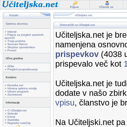
Prijava
Včlanite se
Kazalo
Učiteljska.net
Spletna zbornica
Dobrodošli na Učiteljski.net
» Iskanje
Učiteljska.net je br
» Prijava za pregled zasebnih
sporočil
» Tvoja podoba
namenjena osnovno
» Seznam članov
» Skupine uporabnikov
» Pomoč
prispevkov
(4038 u
Učna gradiva
prispevalo več kot
» Iščite
» Pregled povpraševanja
Koristno
Učiteljska.net je tu
» Devetka.net
» Izbrana spletna orodja
dodate v našo zbirk
» Izbrani programi
» Zanimivosti
vpisu
, članstvo je 
Informacije
» O Učiteljski.net
» Skrbniki
» Avtorji
Na Učiteljski.net p
» Statistika
» Nagradni natečaji