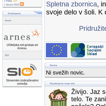
» Pišite
Spletna zbornica
, 
» Novice RSS
svoje delo v šoli. K 
Sodelujemo
Arnes
Pridruži
Učiteljska.net gostuje pri
Arnesu.
SIO
Novice
Ni svežih novic.
Slovensko izobraževalno
omrežje
Raziskujemo svoje telo
Živijo. Jaz
telo. Te za