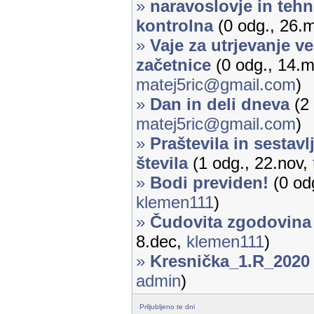
»
naravoslovje in tehni
kontrolna
(0 odg., 26.
»
Vaje za utrjevanje ve
začetnice
(0 odg., 14.m
matej5ric@gmail.com
)
»
Dan in deli dneva
(2 
matej5ric@gmail.com
)
»
Praštevila in sestavl
števila
(1 odg., 22.nov,
»
Bodi previden!
(0 odg
klemen111
)
»
Čudovita zgodovina
8.dec,
klemen111
)
»
Kresnička_1.R_2020
admin
)
Priljubljeno te dni