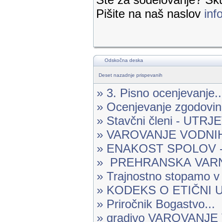
Pišite na naš naslov
inf
Odskočna deska
Deset nazadnje prispevanih
» 3. Pisno ocenjevanje..
» Ocenjevanje zgodovine
» Stavčni členi - UTR
» VAROVANJE VODNIH 
» ENAKOST SPOLOV -.
» PREHRANSKA VARN
» Trajnostno stopamo v 
» KODEKS O ETIČNI U
» Priročnik Bogastvo...
» gradivo VAROVANJ