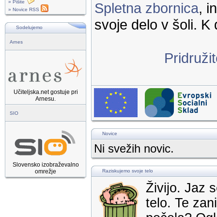
» Pišite
Spletna zbornica
, 
» Novice RSS
svoje delo v šoli. K 
Sodelujemo
Arnes
Pridruži
Učiteljska.net gostuje pri
Arnesu.
SIO
Novice
Ni svežih novic.
Slovensko izobraževalno
omrežje
Raziskujemo svoje telo
Živijo. Jaz
telo. Te za