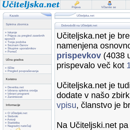
Prijava
Včlanite se
Kazalo
Učiteljska.net
Spletna zbornica
Dobrodošli na Učiteljski.net
» Iskanje
Učiteljska.net je br
» Prijava za pregled zasebnih
sporočil
» Tvoja podoba
namenjena osnovno
» Seznam članov
» Skupine uporabnikov
» Pomoč
prispevkov
(4038 u
Učna gradiva
prispevalo več kot
» Iščite
» Pregled povpraševanja
Koristno
Učiteljska.net je tu
» Devetka.net
» Izbrana spletna orodja
dodate v našo zbirk
» Izbrani programi
» Zanimivosti
vpisu
, članstvo je 
Informacije
» O Učiteljski.net
» Skrbniki
» Avtorji
Na Učiteljski.net p
» Statistika
» Nagradni natečaji