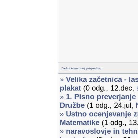
Zadnji komentarji prispevkov
»
Velika začetnica - la
plakat
(0 odg., 12.dec,
»
1. Pisno preverjanje
Družbe
(1 odg., 24.jul,
»
Ustno ocenjevanje z
Matematike
(1 odg., 13
»
naravoslovje in tehni