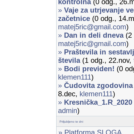
kontrolna
(0 odg., 26.
»
Vaje za utrjevanje ve
začetnice
(0 odg., 14.m
matej5ric@gmail.com
)
»
Dan in deli dneva
(2 
matej5ric@gmail.com
)
»
Praštevila in sestavl
števila
(1 odg., 22.nov,
»
Bodi previden!
(0 odg
klemen111
)
»
Čudovita zgodovina
8.dec,
klemen111
)
»
Kresnička_1.R_2020
admin
)
Priljubljeno te dni
» Platforma SLOGA