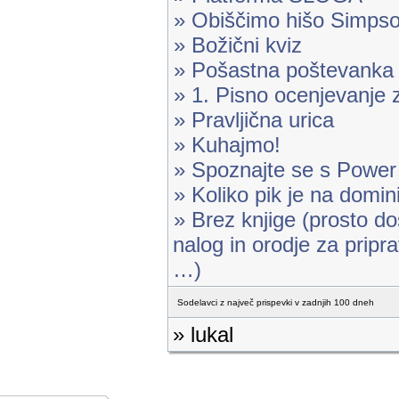
» Obiščimo hišo Simps
» Božični kviz
» Pošastna poštevanka
» 1. Pisno ocenjevanje 
» Pravljična urica
» Kuhajmo!
» Spoznajte se s Power
» Koliko pik je na domin
» Brez knjige (prosto d
nalog in orodje za pripr
…)
Sodelavci z največ prispevki v zadnjih 100 dneh
» lukal