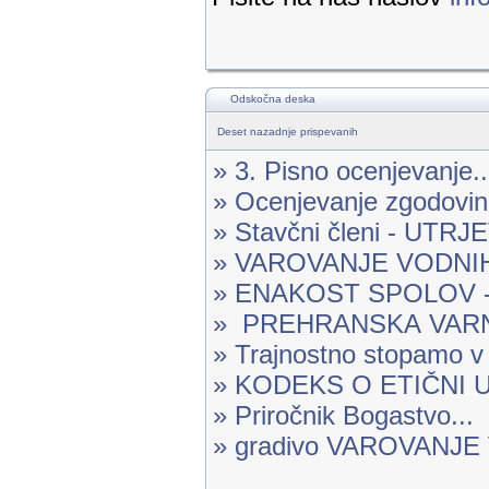
Odskočna deska
Deset nazadnje prispevanih
» 3. Pisno ocenjevanje..
» Ocenjevanje zgodovine
» Stavčni členi - UTR
» VAROVANJE VODNIH 
» ENAKOST SPOLOV -.
» PREHRANSKA VARN
» Trajnostno stopamo v 
» KODEKS O ETIČNI U
» Priročnik Bogastvo...
» gradivo VAROVANJ