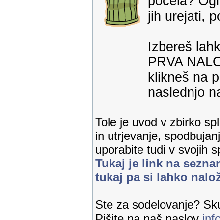
počela? Ogle
jih urejati,
Izbereš lahk
PRVA NALOGA
klikneš na 
naslednjo na
Tole je uvod v zbirko sp
in utrjevanje, spodbuja
uporabite tudi v svojih s
Tukaj je link na sezna
tukaj pa si lahko nalo
Ste za sodelovanje? Sku
Pišite na naš naslov
inf