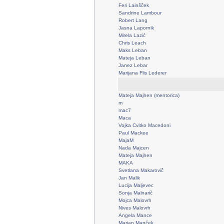
Feri Lainšček
Sandrine Lambour
Robert Lang
Jasna Lapornik
Mirela Lazić
Chris Leach
Maks Leban
Mateja Leban
Janez Lebar
Marijana Flis Lederer
Mateja Majhen (mentorica)
m
mac7
Maca
Vojka Cvitko Macedoni
Paul Mackee
MajaM
Nada Majcen
Mateja Majhen
MAKA
Svetlana Makarovič
Jan Malik
Lucija Maljevec
Sonja Malnarič
Mojca Malovrh
Nives Malovrh
Angela Mance
Marjan Manček