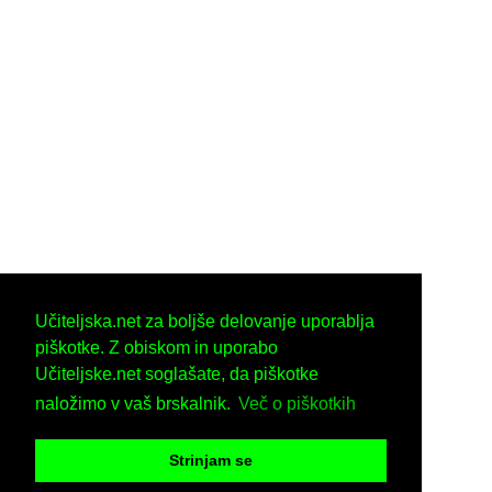
Učiteljska.net za boljše delovanje uporablja
piškotke. Z obiskom in uporabo
Učiteljske.net soglašate, da piškotke
naložimo v vaš brskalnik.
Več o piškotkih
Strinjam se