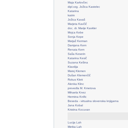
Maja Karlovčec
dipl.vzg. Jožica Kastelec
Katarina
katrin
Jožica Kavaš
Marjeta Kavčič
doc. dr. Marije Kavkler
Mojca Kebe
Sonja Kepe
Matjaž Kerman
Damjana Kern
Renata Kern
Saša Keserin
Katarina Kesič
Suzana Kešina
Klavdija
Matej Klemen
Dušan Klemenčič
Rokus Klett
Alenka Klinc
prevedla M. Kmetova
Mihaela Knez
Hermina Knific
Beseda - virtualna slovenska knjigarna
Jana Kobal
Kristina Kocuvan
Lucija Lah
Metka Lah