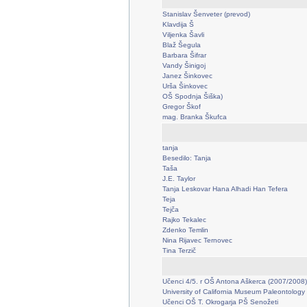
Stanislav Šenveter (prevod)
Klavdija Š
Viljenka Šavli
Blaž Šegula
Barbara Šifrar
Vandy Šinigoj
Janez Šinkovec
Urša Šinkovec
OŠ Spodnja Šiška)
Gregor Škof
mag. Branka Škufca
tanja
Besedilo: Tanja
Taša
J.E. Taylor
Tanja Leskovar Hana Alhadi Han Tefera
Teja
Tejča
Rajko Tekalec
Zdenko Temlin
Nina Rijavec Ternovec
Tina Terzič
Učenci 4/5. r OŠ Antona Aškerca (2007/2008)
University of California Museum Paleontology
Učenci OŠ T. Okrogarja PŠ Senožeti