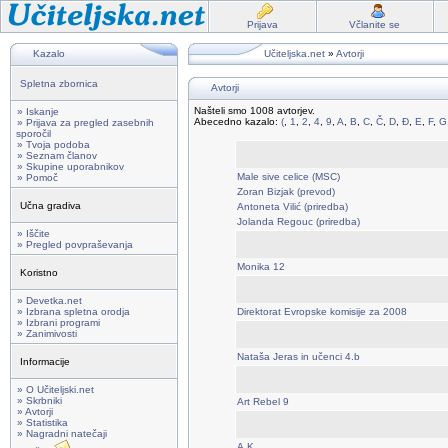
Prijava
Včlanite se
Kazalo
Učiteljska.net
»
Avtorji
Spletna zbornica
Avtorji
Našteli smo 1008 avtorjev.
» Iskanje
Abecedno kazalo:
(
,
1
,
2
,
4
,
9
,
A
,
B
,
C
,
Č
,
D
,
Đ
,
E
,
F
,
G
» Prijava za pregled zasebnih
sporočil
» Tvoja podoba
» Seznam članov
» Skupine uporabnikov
Male sive celice (MSC)
» Pomoč
Zoran Bizjak (prevod)
Učna gradiva
Antoneta Vilić (priredba)
Jolanda Regouc (priredba)
» Iščite
» Pregled povpraševanja
Monika 12
Koristno
» Devetka.net
» Izbrana spletna orodja
Direktorat Evropske komisije za 2008
» Izbrani programi
» Zanimivosti
Nataša Jeras in učenci 4.b
Informacije
» O Učiteljski.net
» Skrbniki
Art Rebel 9
» Avtorji
» Statistika
» Nagradni natečaji
A.K.