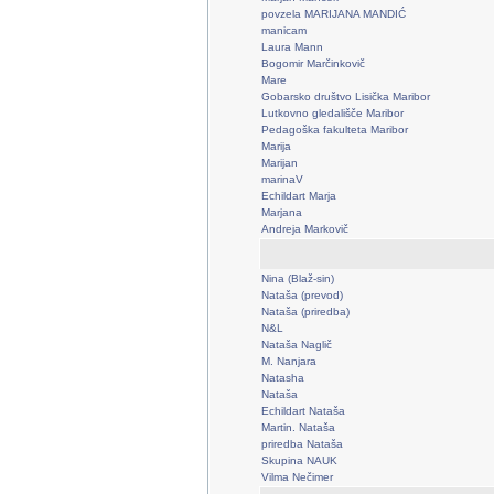
povzela MARIJANA MANDIĆ
manicam
Laura Mann
Bogomir Marčinkovič
Mare
Gobarsko društvo Lisička Maribor
Lutkovno gledališče Maribor
Pedagoška fakulteta Maribor
Marija
Marijan
marinaV
Echildart Marja
Marjana
Andreja Markovič
Nina (Blaž-sin)
Nataša (prevod)
Nataša (priredba)
N&L
Nataša Naglič
M. Nanjara
Natasha
Nataša
Echildart Nataša
Martin. Nataša
priredba Nataša
Skupina NAUK
Vilma Nečimer