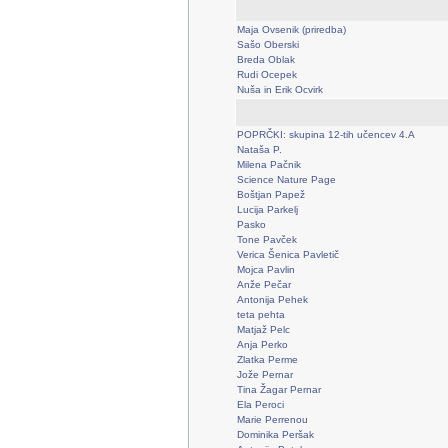
Maja Ovsenik (priredba)
Sašo Oberski
Breda Oblak
Rudi Ocepek
Nuša in Erik Ocvirk
POPRČKI: skupina 12-tih učencev 4.A
Nataša P.
Milena Pačnik
Science Nature Page
Boštjan Papež
Lucija Parkelj
Pasko
Tone Pavček
Verica Šenica Pavletič
Mojca Pavlin
Anže Pečar
Antonija Pehek
teta pehta
Matjaž Pelc
Anja Perko
Zlatka Perme
Jože Pernar
Tina Žagar Pernar
Ela Peroci
Marie Perrenou
Dominika Peršak