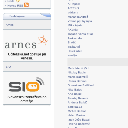
» Pišite
A.Repnik
» Novice RSS
ACRBIO
adrijana
Sodelujemo
Marjanca Agrež
Vreme ppt by Ajda
Arnes
Milka Ajtnik
AKonjar
Tatjana Vonta et al.
Aleksandra
S. Alič
Tjaša Alič
Derek Allen
Učiteljska.net gostuje pri
amalija
Arnesu.
SIO
Mark Istenič (5. b
Nikolay Babin
Marija Babmbič
Ramin Bahrani
Dominique Baillifard
Niko Bajec
Ana Bajuk
Slovensko izobraževalno
Timotej Balantič
omrežje
Andreja Barbič
barbka123
Michel Barbot
Helen Barlow
Iztok Jože Basaj
Helena Baškovič