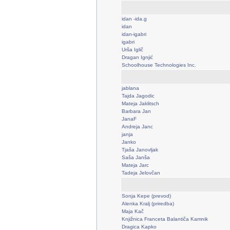
idan -ida.g
idan
idan-igabri
igabri
Urša Iglič
Dragan Ignjić
Schoolhouse Technologies Inc.
jablana
Tajda Jagodic
Mateja Jaklitsch
Barbara Jan
JanaF
Andreja Janc
janja
Janko
Tjaša Janovljak
Saša Janša
Mateja Jarc
Tadeja Jelovčan
Sonja Kepe (prevod)
Alenka Kralj (priredba)
Maja Kač
Knjižnica Franceta Balantiča Kamnik
Dragica Kapko