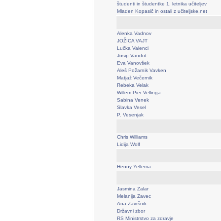
študenti in študentke 1. letnika učiteljev
Mladen Kopasič in ostali z učiteljske.net
Alenka Vadnov
JOŽICA VAJT
Lučka Valenci
Josip Vandot
Eva Vanovšek
Aleš Požarnik Vavken
Matjaž Večernik
Rebeka Velak
Willem-Pier Vellinga
Sabina Venek
Slavka Vesel
P. Vesenjak
Chris Williams
Lidija Wolf
Henny Yellema
Jasmina Zalar
Melanija Zavec
Ana Završnik
Državni zbor
RS Ministrstvo za zdravje