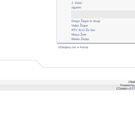
J. Zekić
zigatim
Drago Žagar in drugi
Vojko Žagar
RTV SLO Živ žav
Mojca Žele
Marko Žerjav
Učiteljska.net
»
Avtorji
Učitel
Powered by
iCGstation v1.0