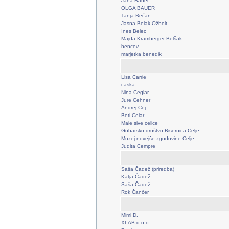
Jana Bauer
OLGA BAUER
Tanja Bečan
Jasna Belak-Ožbolt
Ines Belec
Majda Kramberger Belšak
bencev
marjetka benedik
Lisa Carrie
caska
Nina Ceglar
Jure Cehner
Andrej Cej
Beti Celar
Male sive celice
Gobarsko društvo Bisernica Celje
Muzej novejše zgodovine Celje
Judita Cempre
Saša Čadež (priredba)
Katja Čadež
Saša Čadež
Rok Čančer
Mimi D.
XLAB d.o.o.