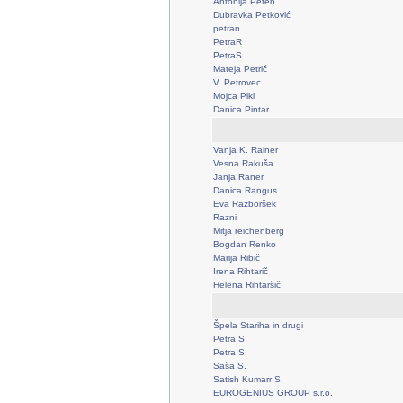
Antonija Peteh
Dubravka Petković
petran
PetraR
PetraS
Mateja Petrič
V. Petrovec
Mojca Pikl
Danica Pintar
Vanja K. Rainer
Vesna Rakuša
Janja Raner
Danica Rangus
Eva Razboršek
Razni
Mitja reichenberg
Bogdan Renko
Marija Ribič
Irena Rihtarič
Helena Rihtaršič
Špela Stariha in drugi
Petra S
Petra S.
Saša S.
Satish Kumarr S.
EUROGENIUS GROUP s.r.o.