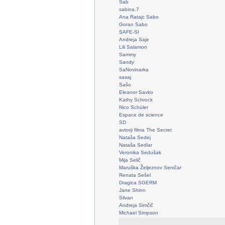
Sab
sabina.7
Ana Ratajc Sabo
Goran Sabo
SAFE-SI
Andreja Saje
Lili Salamon
Sammy
Sandy
SaNovinarka
sasaj
Sašo
Eleanor Savko
Kathy Schrock
Nico Schüler
Espace de science
SD
avtorji filma The Secret
Nataša Sedej
Nataša Sedlar
Veronika Sedušak
Mija Selič
Maruška Željeznov Seničar
Renata Sešel
Dragica SGERM
Jane Shinn
Silvan
Andreja Simčič
Michael Simpson