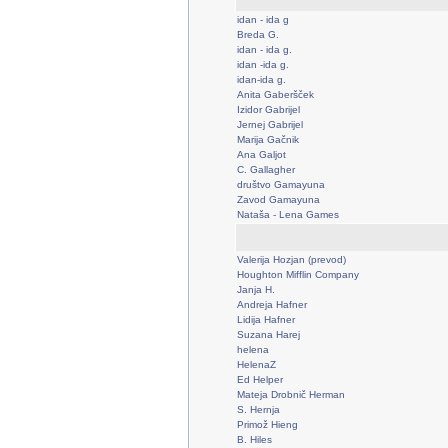
idan - ida g
Breda G.
idan - ida g.
idan -ida g.
idan-ida g.
Anita Gaberšček
Izidor Gabrijel
Jernej Gabrijel
Marija Gačnik
Ana Galjot
C. Gallagher
društvo Gamayuna
Zavod Gamayuna
Nataša - Lena Games
Valerija Hozjan (prevod)
Houghton Mifflin Company
Janja H.
Andreja Hafner
Lidija Hafner
Suzana Harej
helena
HelenaZ
Ed Helper
Mateja Drobnič Herman
S. Hernja
Primož Hieng
B. Hiles