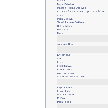
Danica
Mojca Debeljak
Marjana Pograjc Debevec
LUTRA Inštitut za ohranjanje na dediščine
dejka
Milan Dekleva
Tomaž Lapajne Dekleva
Deborah Delin
Elvir Denić
Denis
Jadranka Đurić
English club
e-RIC
E-um
prevedla E.G.
edselect.com
založba Educa
Center for civic education
Lilijana Fabris
Lenart Fajfar
Noel Favreliere
E. Ferk
Irena Ferlinc