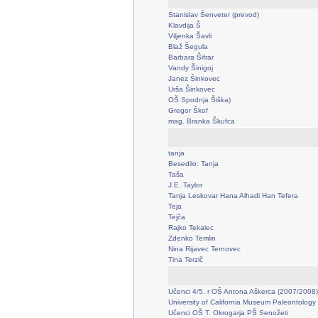
Stanislav Šenveter (prevod)
Klavdija Š
Viljenka Šavli
Blaž Šegula
Barbara Šifrar
Vandy Šinigoj
Janez Šinkovec
Urša Šinkovec
OŠ Spodnja Šiška)
Gregor Škof
mag. Branka Škufca
tanja
Besedilo: Tanja
Taša
J.E. Taylor
Tanja Leskovar Hana Alhadi Han Tefera
Teja
Tejča
Rajko Tekalec
Zdenko Temlin
Nina Rijavec Ternovec
Tina Terzič
Učenci 4/5. r OŠ Antona Aškerca (2007/2008)
University of California Museum Paleontology
Učenci OŠ T. Okrogarja PŠ Senožeti