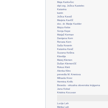
Maja Karlovčec
dipl.vzg. Jožica Kastelec
Katarina
katrin
Jožica Kavaš
Marjeta Kavčič
doc. dr. Marije Kavkler
Mojca Kebe
Sonja Kepe
Matjaž Kerman
Damjana Kern
Renata Kern
Saša Keserin
Katarina Kesič
Suzana Kešina
Klavdija
Matej Klemen
Dušan Klemenčič
Rokus Klett
Alenka Klinc
prevedla M. Kmetova
Mihaela Knez
Hermina Knific
Beseda - virtualna slovenska knjigarna
Jana Kobal
Kristina Kocuvan
Lucija Lah
Metka Lah