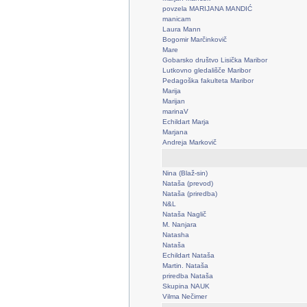
povzela MARIJANA MANDIĆ
manicam
Laura Mann
Bogomir Marčinkovič
Mare
Gobarsko društvo Lisička Maribor
Lutkovno gledališče Maribor
Pedagoška fakulteta Maribor
Marija
Marijan
marinaV
Echildart Marja
Marjana
Andreja Markovič
Nina (Blaž-sin)
Nataša (prevod)
Nataša (priredba)
N&L
Nataša Naglič
M. Nanjara
Natasha
Nataša
Echildart Nataša
Martin. Nataša
priredba Nataša
Skupina NAUK
Vilma Nečimer