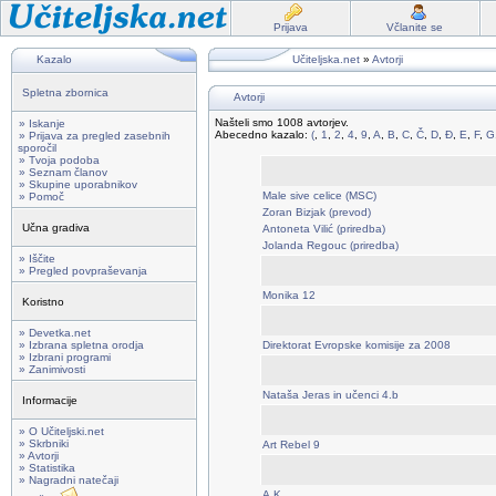
Prijava
Včlanite se
Kazalo
Učiteljska.net
»
Avtorji
Spletna zbornica
Avtorji
Našteli smo 1008 avtorjev.
» Iskanje
Abecedno kazalo:
(
,
1
,
2
,
4
,
9
,
A
,
B
,
C
,
Č
,
D
,
Đ
,
E
,
F
,
G
» Prijava za pregled zasebnih
sporočil
» Tvoja podoba
» Seznam članov
» Skupine uporabnikov
Male sive celice (MSC)
» Pomoč
Zoran Bizjak (prevod)
Učna gradiva
Antoneta Vilić (priredba)
Jolanda Regouc (priredba)
» Iščite
» Pregled povpraševanja
Monika 12
Koristno
» Devetka.net
» Izbrana spletna orodja
Direktorat Evropske komisije za 2008
» Izbrani programi
» Zanimivosti
Nataša Jeras in učenci 4.b
Informacije
» O Učiteljski.net
» Skrbniki
Art Rebel 9
» Avtorji
» Statistika
» Nagradni natečaji
A.K.