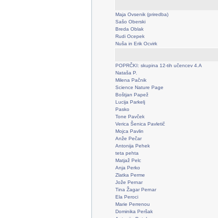
Maja Ovsenik (priredba)
Sašo Oberski
Breda Oblak
Rudi Ocepek
Nuša in Erik Ocvirk
POPRČKI: skupina 12-tih učencev 4.A
Nataša P.
Milena Pačnik
Science Nature Page
Boštjan Papež
Lucija Parkelj
Pasko
Tone Pavček
Verica Šenica Pavletič
Mojca Pavlin
Anže Pečar
Antonija Pehek
teta pehta
Matjaž Pelc
Anja Perko
Zlatka Perme
Jože Pernar
Tina Žagar Pernar
Ela Peroci
Marie Perrenou
Dominika Peršak