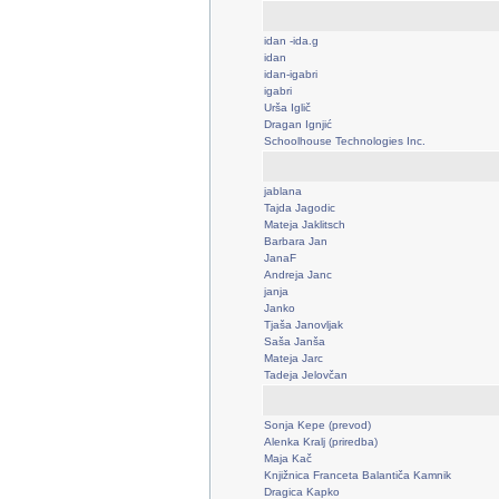
idan -ida.g
idan
idan-igabri
igabri
Urša Iglič
Dragan Ignjić
Schoolhouse Technologies Inc.
jablana
Tajda Jagodic
Mateja Jaklitsch
Barbara Jan
JanaF
Andreja Janc
janja
Janko
Tjaša Janovljak
Saša Janša
Mateja Jarc
Tadeja Jelovčan
Sonja Kepe (prevod)
Alenka Kralj (priredba)
Maja Kač
Knjižnica Franceta Balantiča Kamnik
Dragica Kapko