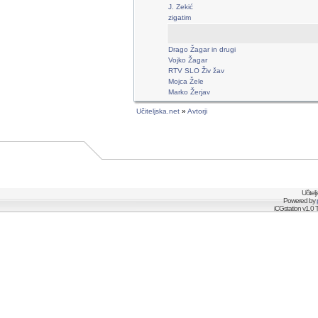
J. Zekić
zigatim
Drago Žagar in drugi
Vojko Žagar
RTV SLO Živ žav
Mojca Žele
Marko Žerjav
Učiteljska.net
»
Avtorji
Učitel
Powered by
iCGstation v1.0