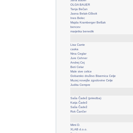
Jana Bauer
OLGA BAUER
Tanja Bečan
Jasna Belak-Ožbolt
Ines Belec
Majda Kramberger Belšak
bencev
marjetka benedik
Lisa Carrie
caska
Nina Ceglar
Jure Cehner
Andrej Cej
Beti Celar
Male sive celice
Gobarsko društvo Bisernica Celje
Muzej novejše zgodovine Celje
Judita Cempre
Saša Čadež (priredba)
Katja Čadež
Saša Čadež
Rok Čančer
Mimi D.
XLAB d.o.o.