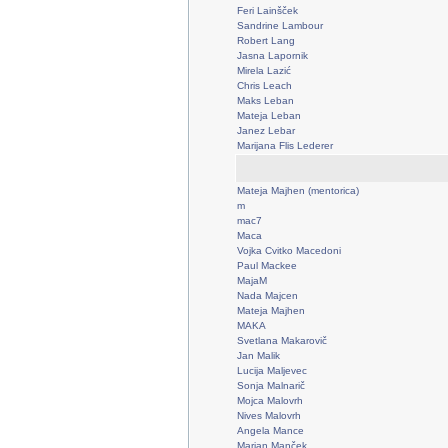
Feri Lainšček
Sandrine Lambour
Robert Lang
Jasna Lapornik
Mirela Lazić
Chris Leach
Maks Leban
Mateja Leban
Janez Lebar
Marijana Flis Lederer
Mateja Majhen (mentorica)
m
mac7
Maca
Vojka Cvitko Macedoni
Paul Mackee
MajaM
Nada Majcen
Mateja Majhen
MAKA
Svetlana Makarovič
Jan Malik
Lucija Maljevec
Sonja Malnarič
Mojca Malovrh
Nives Malovrh
Angela Mance
Marjan Manček