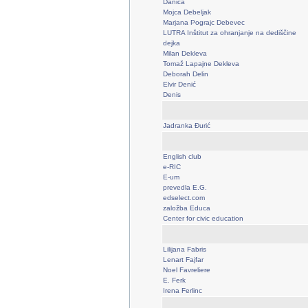
Danica
Mojca Debeljak
Marjana Pograjc Debevec
LUTRA Inštitut za ohranjanje na dediščine
dejka
Milan Dekleva
Tomaž Lapajne Dekleva
Deborah Delin
Elvir Denić
Denis
Jadranka Đurić
English club
e-RIC
E-um
prevedla E.G.
edselect.com
založba Educa
Center for civic education
Lilijana Fabris
Lenart Fajfar
Noel Favreliere
E. Ferk
Irena Ferlinc