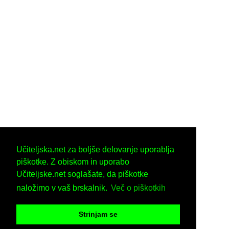
Učiteljska.net za boljše delovanje uporablja
piškotke. Z obiskom in uporabo
Učiteljske.net soglašate, da piškotke
naložimo v vaš brskalnik.
Več o piškotkih
Strinjam se