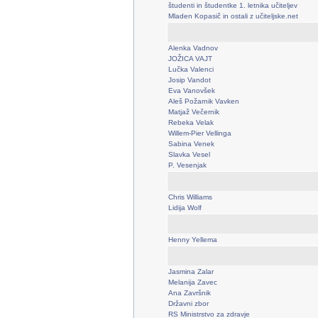
študenti in študentke 1. letnika učiteljev
Mladen Kopasič in ostali z učiteljske.net
Alenka Vadnov
JOŽICA VAJT
Lučka Valenci
Josip Vandot
Eva Vanovšek
Aleš Požarnik Vavken
Matjaž Večernik
Rebeka Velak
Willem-Pier Vellinga
Sabina Venek
Slavka Vesel
P. Vesenjak
Chris Williams
Lidija Wolf
Henny Yellema
Jasmina Zalar
Melanija Zavec
Ana Završnik
Državni zbor
RS Ministrstvo za zdravje