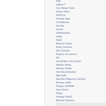
Sab
sabina.7
Ana Ratajc Sabo
Goran Sabo
SAFE-SI
Andreja Saje
Lili Salamon
Sammy
Sandy
SaNovinarka
sasaj
Sašo
Eleanor Savko
Kathy Schrock
Nico Schüler
Espace de science
SD
avtorji filma The Secret
Nataša Sedej
Nataša Sedlar
Veronika Sedušak
Mija Selič
Maruška Željeznov Seničar
Renata Sešel
Dragica SGERM
Jane Shinn
Silvan
Andreja Simčič
Michael Simpson