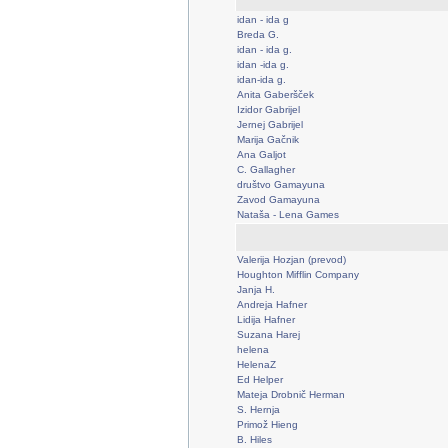
idan - ida g
Breda G.
idan - ida g.
idan -ida g.
idan-ida g.
Anita Gaberšček
Izidor Gabrijel
Jernej Gabrijel
Marija Gačnik
Ana Galjot
C. Gallagher
društvo Gamayuna
Zavod Gamayuna
Nataša - Lena Games
Valerija Hozjan (prevod)
Houghton Mifflin Company
Janja H.
Andreja Hafner
Lidija Hafner
Suzana Harej
helena
HelenaZ
Ed Helper
Mateja Drobnič Herman
S. Hernja
Primož Hieng
B. Hiles