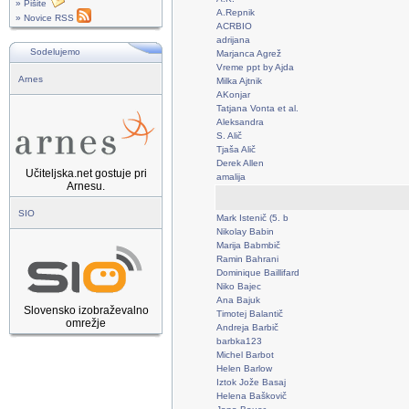
» Pišite
A.Repnik
» Novice RSS
ACRBIO
adrijana
Sodelujemo
Marjanca Agrež
Vreme ppt by Ajda
Arnes
Milka Ajtnik
AKonjar
Tatjana Vonta et al.
Aleksandra
S. Alič
Tjaša Alič
Derek Allen
Učiteljska.net gostuje pri
amalija
Arnesu.
SIO
Mark Istenič (5. b
Nikolay Babin
Marija Babmbič
Ramin Bahrani
Dominique Baillifard
Niko Bajec
Ana Bajuk
Slovensko izobraževalno
Timotej Balantič
omrežje
Andreja Barbič
barbka123
Michel Barbot
Helen Barlow
Iztok Jože Basaj
Helena Baškovič