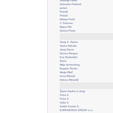
Antonija Peteh
Dubravka Petković
petran
PetraR
PetraS
Mateja Petrič
V. Petrovec
Mojca Pikl
Danica Pintar
Vanja K. Rainer
Vesna Rakuša
Janja Raner
Danica Rangus
Eva Razboršek
Razni
Mitja reichenberg
Bogdan Renko
Marija Ribič
Irena Rihtarič
Helena Rihtaršič
Špela Stariha in drugi
Petra S
Petra S.
Saša S.
Satish Kumarr S.
EUROGENIUS GROUP s.r.o.