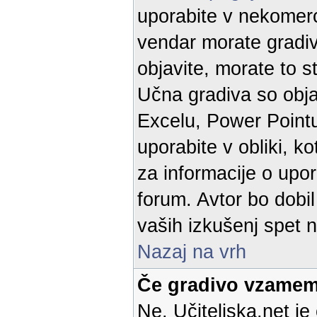
uporabite v nekomerc
vendar morate gradivo
objavite, morate to st
Učna gradiva so objav
Excelu, Power Pointu
uporabite v obliki, k
za informacije o upor
forum. Avtor bo dobil
vaših izkušenj spet n
Nazaj na vrh
Če gradivo vzamem
Ne. Učiteljska.net je 