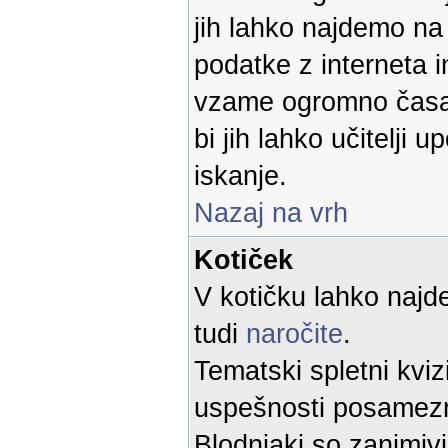
jih lahko najdemo n
podatke z interneta 
vzame ogromno časa.
bi jih lahko učitelji u
iskanje.
Nazaj na vrh
Kotiček
V kotičku lahko najd
tudi
naročite
.
Tematski spletni kvi
uspešnosti posamez
Blodnjaki so zanimivi 