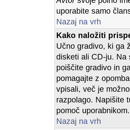
Avtor
svoje polno im
uporabite samo član
Nazaj na vrh
Kako naložiti pris
Učno gradivo, ki ga ž
disketi ali CD-ju. Na
poiščite gradivo in g
pomagajte z opombam
vpisali, več je možno
razpolago. Napišite t
pomoč uporabnikom.
Nazaj na vrh