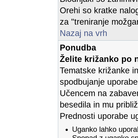
Orehi so kratke nalog
za "treniranje možga
Nazaj na vrh
Ponudba
Želite križanko po 
Tematske križanke i
spodbujanje uporabe 
Učencem na zabaven 
besedila in mu pribl
Prednosti uporabe u
Uganko lahko upora
Spopad z uganko spr