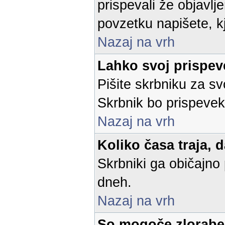
prispevali že objavl
povzetku napišete, kje
Nazaj na vrh
Lahko svoj prispe
Pišite skrbniku za sv
Skrbnik bo prispevek 
Nazaj na vrh
Koliko časa traja, 
Skrbniki ga običajno 
dneh.
Nazaj na vrh
So mogoče zlorabe