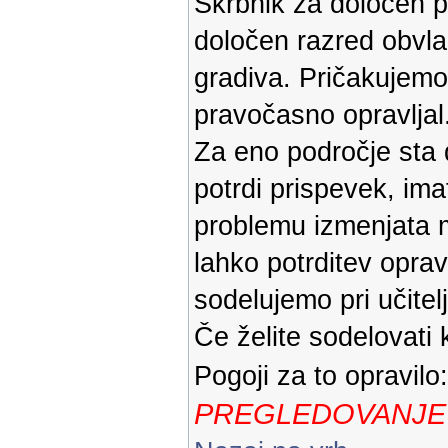
Skrbnik za določen pr
določen razred obvla
gradiva. Pričakujemo
pravočasno opravljal
Za eno področje sta 
potrdi prispevek, im
problemu izmenjata m
lahko potrditev oprav
sodelujemo pri učitelj
Če želite sodelovati 
Pogoji za to opravilo
PREGLEDOVANJE 