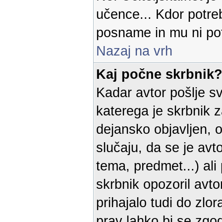
učence... Kdor potreb
posname in mu ni pot
Nazaj na vrh
Kaj počne skrbnik
Kadar avtor pošlje sv
katerega je skrbnik 
dejansko objavljen, o
slučaju, da se je avt
tema, predmet...) al
skrbnik opozoril avto
prihajalo tudi do zlo
prav lahko bi se zgod