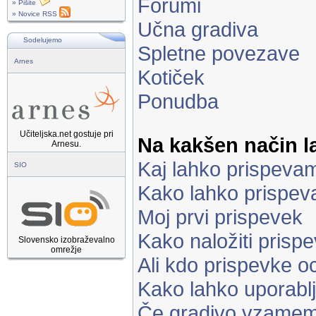
Forumi
» Pišite
» Novice RSS
Učna gradiva
Sodelujemo
Spletne povezave
Arnes
Kotiček
Ponudba
Učiteljska.net gostuje pri
Na kakšen način 
Arnesu.
Kaj lahko prispeva
SIO
Kako lahko prispe
Moj prvi prispevek
Kako naložiti prisp
Slovensko izobraževalno
omrežje
Ali kdo prispevke o
Kako lahko uporabl
Če gradivo vzamem