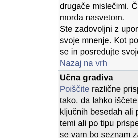
drugače mislečimi. Če
morda nasvetom.
Ste zadovoljni z up
svoje mnenje. Kot p
se in posredujte svoj
Nazaj na vrh
Učna gradiva
Poiščite
različne pris
tako, da lahko iščete
ključnih besedah ali 
temi ali po tipu prisp
se vam bo seznam za