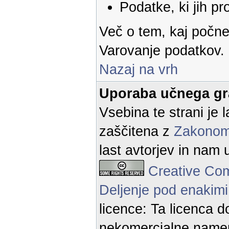
Podatke, ki jih pr
Več o tem, kaj počne
Varovanje podatkov.
Nazaj na vrh
Uporaba učnega gr
Vsebina te strani je l
zaščitena z
Zakonom 
last avtorjev in nam 
Creative Co
Deljenje pod enakimi
licence: Ta licenca d
nekomercialne namen