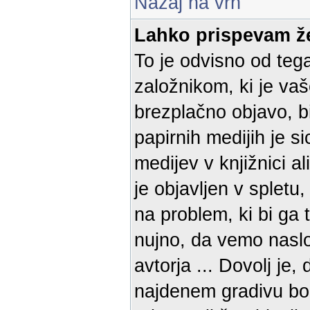
Nazaj na vrh
Lahko prispevam že
To je odvisno od teg
založnikom, ki je vaš
brezplačno objavo, bi
papirnih medijih je 
medijev v knjižnici al
je objavljen v spletu
na problem, ki bi ga 
nujno, da vemo naslov
avtorja ... Dovolj je
najdenem gradivu bom