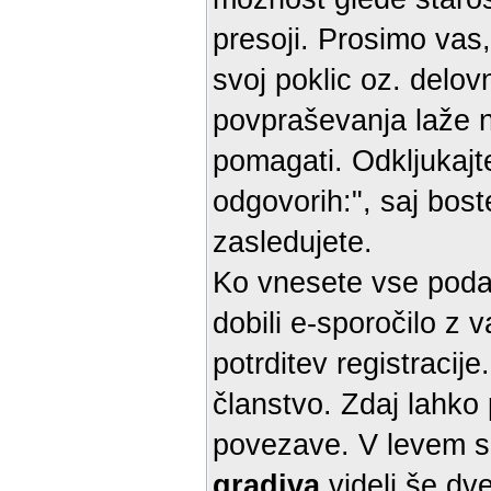
presoji. Prosimo vas,
svoj poklic oz. delo
povpraševanja laže naš
pomagati. Odkljukajt
odgovorih:", saj bost
zasledujete.
Ko vnesete vse podat
dobili e-sporočilo z
potrditev registracij
članstvo. Zdaj lahko 
povezave. V levem s
gradiva
videli še dv