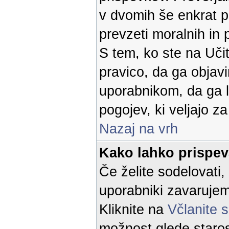
v dvomih še enkrat p
prevzeti moralnih in 
S tem, ko ste na Učit
pravico, da ga objavi
uporabnikom, da ga l
pogojev, ki veljajo z
Nazaj na vrh
Kako lahko prispe
Če želite sodelovati,
uporabniki zavaruje
Kliknite na
Včlanite 
možnost glede starost