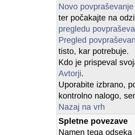
Novo povpraševanj
ter počakajte na odz
pregledu povpraševa
Pregled povpraševan
tisto, kar potrebuje.
Kdo je prispeval svo
Avtorji
.
Uporabite izbrano, po
kontrolno nalogo, sem
Nazaj na vrh
Spletne povezave
Namen tega odseka je