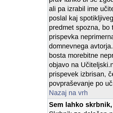
ali pa izrabil ime uč
poslal kaj spotikljiv
predmet spozna, bo t
prispevka neprimerna
domnevnega avtorja. 
bosta morebitne nepra
objavo na Učiteljski.
prispevek izbrisan, č
povpraševanje po učn
Nazaj na vrh
Sem lahko skrbnik,