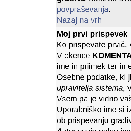
povpraševanja
.
Nazaj na vrh
Moj prvi prispevek
Ko prispevate prvič,
V okence
KOMENTAR 
ime in priimek ter ime
Osebne podatke, ki j
upravitelja sistema
, 
Vsem pa je vidno va
Uporabniško ime si iz
ob prispevanju gradiv