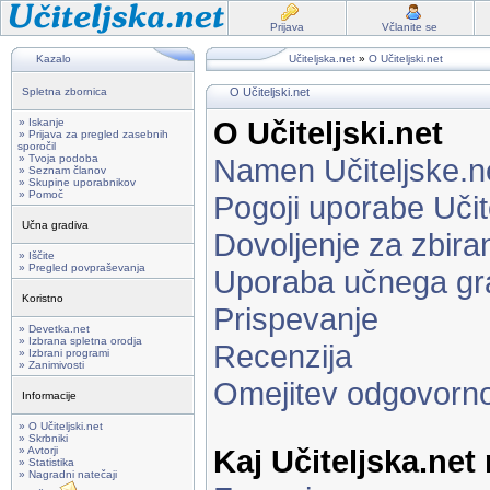
Prijava
Včlanite se
Kazalo
Učiteljska.net
»
O Učiteljski.net
Spletna zbornica
O Učiteljski.net
O Učiteljski.net
» Iskanje
» Prijava za pregled zasebnih
sporočil
» Tvoja podoba
Namen Učiteljske.n
» Seznam članov
» Skupine uporabnikov
» Pomoč
Pogoji uporabe Učit
Učna gradiva
Dovoljenje za zbira
» Iščite
» Pregled povpraševanja
Uporaba učnega gr
Koristno
Prispevanje
» Devetka.net
» Izbrana spletna orodja
Recenzija
» Izbrani programi
» Zanimivosti
Omejitev odgovorno
Informacije
» O Učiteljski.net
» Skrbniki
Kaj Učiteljska.net
» Avtorji
» Statistika
» Nagradni natečaji