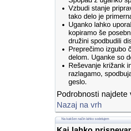
Vzbudi stanje pripra
tako delo je primer
Uganko lahko uporab
kopiramo še posebno
družini spodbudili dis
Preprečimo izgubo č
delom. Uganke so do
Reševanje križank i
razlagamo, spodbuja
geslo.
Podrobnosti najdete
Nazaj na vrh
Na kakšen način lahko sodelujem
Kaj lahko prispev