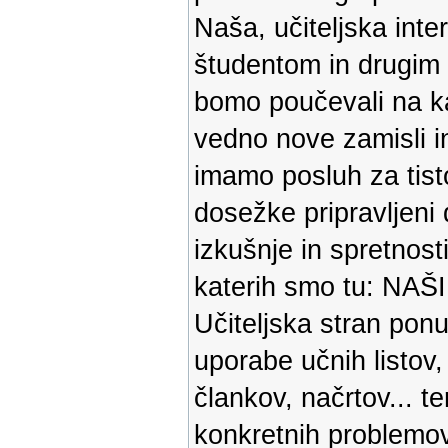
Naša, učiteljska inte
študentom in drugim
bomo poučevali na kat
vedno nove zamisli in
imamo posluh za tisto,
dosežke pripravljeni d
izkušnje in spretnost
katerih smo tu: N
Učiteljska stran pon
uporabe učnih listov,
člankov, načrtov... t
konkretnih problemov