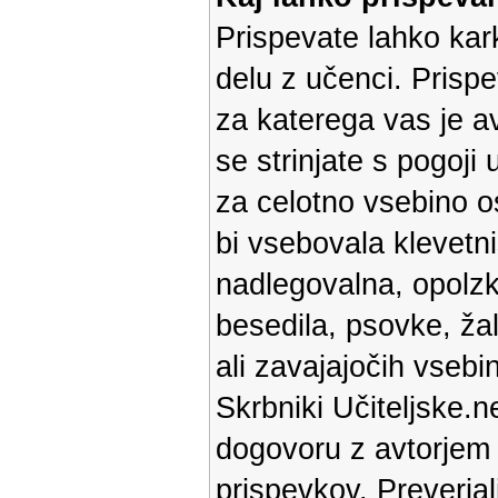
Prispevate lahko kark
delu z učenci. Prispe
za katerega vas je av
se strinjate s pogoji
za celotno vsebino os
bi vsebovala klevetni
nadlegovalna, opolz
besedila, psovke, ža
ali zavajajočih vsebin
Skrbniki Učiteljske.n
dogovoru z avtorjem p
prispevkov. Preverja