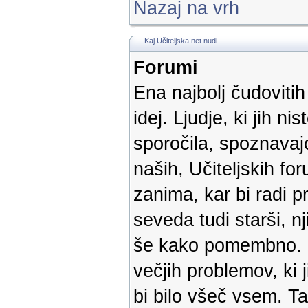
Nazaj na vrh
Kaj Učiteljska.net nudi
Forumi
Ena najbolj čudoviti
idej. Ljudje, ki jih ni
sporočila, spoznavaj
naših, Učiteljskih f
zanima, kar bi radi pr
seveda tudi starši, n
še kako pomembno. Ko
večjih problemov, ki 
bi bilo všeč vsem. T