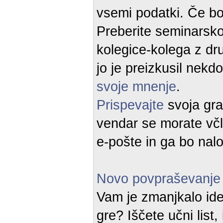
vsemi podatki. Če bo
Preberite seminarsko 
kolegice-kolega z dru
jo je preizkusil nek
svoje mnenje
.
Prispevajte
svoja gra
vendar se morate včl
e-pošte in ga bo nalo
Novo povpraševanje
Vam je zmanjkalo ide
gre? Iščete učni list,