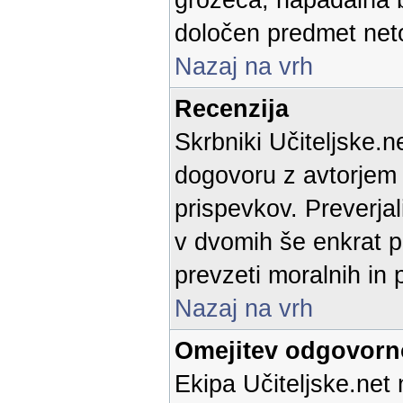
grozeča, napadalna b
določen predmet neto
Nazaj na vrh
Recenzija
Skrbniki Učiteljske.n
dogovoru z avtorjem p
prispevkov. Preverja
v dvomih še enkrat p
prevzeti moralnih in 
Nazaj na vrh
Omejitev odgovorn
Ekipa Učiteljske.net 