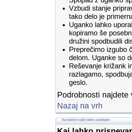
Vzbudi stanje pripra
tako delo je primer
Uganko lahko uporab
kopiramo še posebno
družini spodbudili dis
Preprečimo izgubo č
delom. Uganke so do
Reševanje križank i
razlagamo, spodbuja
geslo.
Podrobnosti najdete
Nazaj na vrh
Na kakšen način lahko sodelujem
Kaj lahko prispev