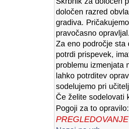
Skrbnik za določen pr
določen razred obvla
gradiva. Pričakujemo
pravočasno opravljal
Za eno področje sta 
potrdi prispevek, im
problemu izmenjata m
lahko potrditev oprav
sodelujemo pri učitelj
Če želite sodelovati 
Pogoji za to opravilo
PREGLEDOVANJE 