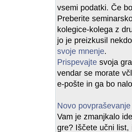
vsemi podatki. Če bo
Preberite seminarsko 
kolegice-kolega z dru
jo je preizkusil nek
svoje mnenje
.
Prispevajte
svoja gra
vendar se morate včl
e-pošte in ga bo nalo
Novo povpraševanje
Vam je zmanjkalo ide
gre? Iščete učni list,