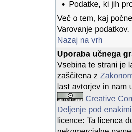
Podatke, ki jih pr
Več o tem, kaj počne
Varovanje podatkov.
Nazaj na vrh
Uporaba učnega gr
Vsebina te strani je l
zaščitena z
Zakonom 
last avtorjev in nam 
Creative Co
Deljenje pod enakimi
licence: Ta licenca d
nekomercialne namen