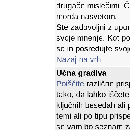
drugače mislečimi. Če
morda nasvetom.
Ste zadovoljni z up
svoje mnenje. Kot p
se in posredujte svoj
Nazaj na vrh
Učna gradiva
Poiščite
različne pris
tako, da lahko iščete
ključnih besedah ali 
temi ali po tipu prisp
se vam bo seznam za