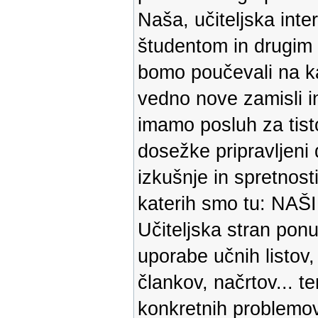
Naša, učiteljska inte
študentom in drugim
bomo poučevali na kat
vedno nove zamisli in
imamo posluh za tisto,
dosežke pripravljeni d
izkušnje in spretnost
katerih smo tu: N
Učiteljska stran pon
uporabe učnih listov,
člankov, načrtov... t
konkretnih problemov