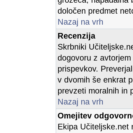
grozeča, napadalna b
določen predmet neto
Nazaj na vrh
Recenzija
Skrbniki Učiteljske.n
dogovoru z avtorjem p
prispevkov. Preverja
v dvomih še enkrat p
prevzeti moralnih in 
Nazaj na vrh
Omejitev odgovorn
Ekipa Učiteljske.net 