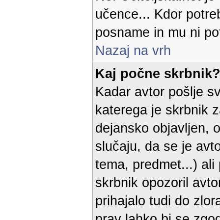
učence... Kdor potreb
posname in mu ni pot
Nazaj na vrh
Kaj počne skrbnik
Kadar avtor pošlje sv
katerega je skrbnik 
dejansko objavljen, o
slučaju, da se je avt
tema, predmet...) al
skrbnik opozoril avto
prihajalo tudi do zlo
prav lahko bi se zgod