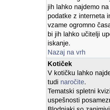
jih lahko najdemo n
podatke z interneta 
vzame ogromno časa.
bi jih lahko učitelji u
iskanje.
Nazaj na vrh
Kotiček
V kotičku lahko najd
tudi
naročite
.
Tematski spletni kvi
uspešnosti posamez
Blodnjaki so zanimivi 