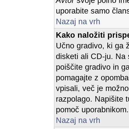
Avtor
svoje polno im
uporabite samo član
Nazaj na vrh
Kako naložiti pris
Učno gradivo, ki ga ž
disketi ali CD-ju. Na
poiščite gradivo in g
pomagajte z opombam
vpisali, več je možno
razpolago. Napišite t
pomoč uporabnikom.
Nazaj na vrh