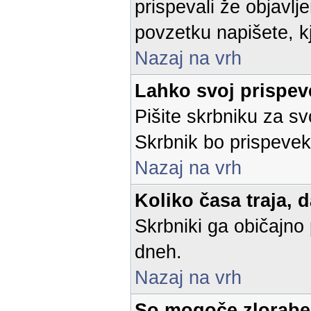
prispevali že objavl
povzetku napišete, kje
Nazaj na vrh
Lahko svoj prispe
Pišite skrbniku za sv
Skrbnik bo prispevek 
Nazaj na vrh
Koliko časa traja, 
Skrbniki ga običajno 
dneh.
Nazaj na vrh
So mogoče zlorabe