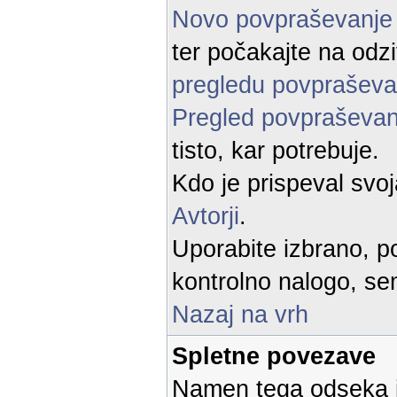
Novo povpraševanj
ter počakajte na odz
pregledu povpraševa
Pregled povpraševan
tisto, kar potrebuje.
Kdo je prispeval svo
Avtorji
.
Uporabite izbrano, po
kontrolno nalogo, sem
Nazaj na vrh
Spletne povezave
Namen tega odseka je