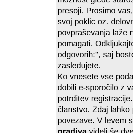
presoji. Prosimo vas,
svoj poklic oz. delo
povpraševanja laže naš
pomagati. Odkljukajt
odgovorih:", saj bost
zasledujete.
Ko vnesete vse podat
dobili e-sporočilo z
potrditev registracij
članstvo. Zdaj lahko 
povezave. V levem s
gradiva
videli še dv