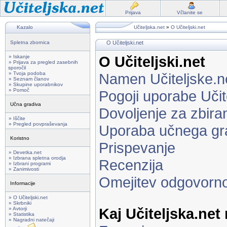
Prijava
Včlanite se
Kazalo
Učiteljska.net
»
O Učiteljski.net
Spletna zbornica
O Učiteljski.net
O Učiteljski.net
» Iskanje
» Prijava za pregled zasebnih
sporočil
» Tvoja podoba
Namen Učiteljske.n
» Seznam članov
» Skupine uporabnikov
» Pomoč
Pogoji uporabe Učit
Učna gradiva
Dovoljenje za zbira
» Iščite
» Pregled povpraševanja
Uporaba učnega gr
Koristno
Prispevanje
» Devetka.net
» Izbrana spletna orodja
Recenzija
» Izbrani programi
» Zanimivosti
Omejitev odgovorno
Informacije
» O Učiteljski.net
» Skrbniki
Kaj Učiteljska.net
» Avtorji
» Statistika
» Nagradni natečaji