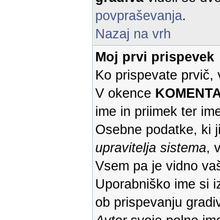
povpraševanja
.
Nazaj na vrh
Moj prvi prispevek
Ko prispevate prvič,
V okence
KOMENTAR 
ime in priimek ter ime
Osebne podatke, ki j
upravitelja sistema
, 
Vsem pa je vidno va
Uporabniško ime si iz
ob prispevanju gradiv