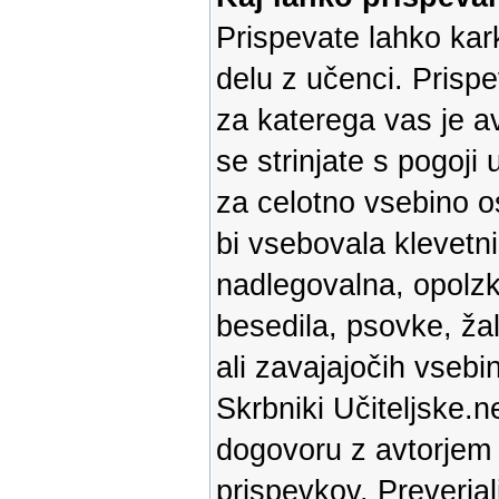
Prispevate lahko kark
delu z učenci. Prispe
za katerega vas je av
se strinjate s pogoji
za celotno vsebino os
bi vsebovala klevetni
nadlegovalna, opolz
besedila, psovke, ža
ali zavajajočih vsebin
Skrbniki Učiteljske.n
dogovoru z avtorjem p
prispevkov. Preverja