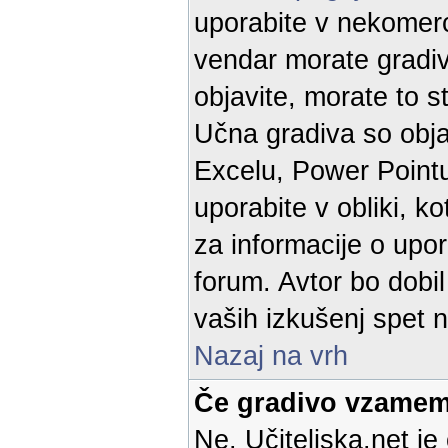
uporabite v nekomerc
vendar morate gradivo
objavite, morate to st
Učna gradiva so objav
Excelu, Power Pointu
uporabite v obliki, k
za informacije o upor
forum. Avtor bo dobil
vaših izkušenj spet n
Nazaj na vrh
Če gradivo vzamem
Ne. Učiteljska.net je 