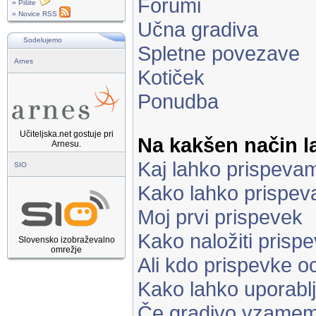
Forumi
» Pišite
» Novice RSS
Učna gradiva
Sodelujemo
Spletne povezave
Arnes
Kotiček
Ponudba
Učiteljska.net gostuje pri
Na kakšen način 
Arnesu.
Kaj lahko prispeva
SIO
Kako lahko prispe
Moj prvi prispevek
Kako naložiti prisp
Slovensko izobraževalno
omrežje
Ali kdo prispevke o
Kako lahko uporabl
Če gradivo vzamem