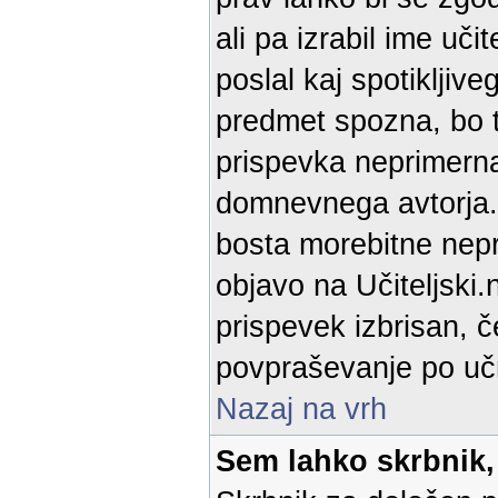
ali pa izrabil ime uč
poslal kaj spotikljiv
predmet spozna, bo t
prispevka neprimerna
domnevnega avtorja. 
bosta morebitne nepra
objavo na Učiteljski.
prispevek izbrisan, č
povpraševanje po učn
Nazaj na vrh
Sem lahko skrbnik,