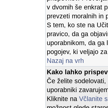
v dvomih še enkrat p
prevzeti moralnih in 
S tem, ko ste na Učit
pravico, da ga objavi
uporabnikom, da ga l
pogojev, ki veljajo z
Nazaj na vrh
Kako lahko prispe
Če želite sodelovati,
uporabniki zavaruje
Kliknite na
Včlanite 
možnost glede starost