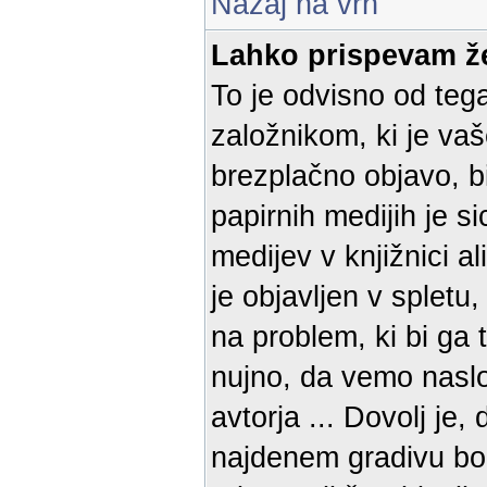
Nazaj na vrh
Lahko prispevam že
To je odvisno od teg
založnikom, ki je vaš
brezplačno objavo, bi
papirnih medijih je 
medijev v knjižnici al
je objavljen v spletu
na problem, ki bi ga 
nujno, da vemo naslov
avtorja ... Dovolj je
najdenem gradivu bom