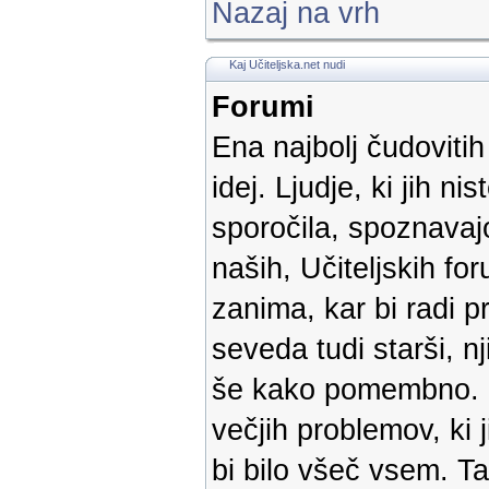
Nazaj na vrh
Kaj Učiteljska.net nudi
Forumi
Ena najbolj čudoviti
idej. Ljudje, ki jih ni
sporočila, spoznavaj
naših, Učiteljskih f
zanima, kar bi radi pr
seveda tudi starši, n
še kako pomembno. Ko
večjih problemov, ki 
bi bilo všeč vsem. T