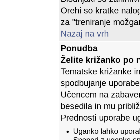
Orehi so kratke nalog
za "treniranje možga
Nazaj na vrh
Ponudba
Želite križanko po 
Tematske križanke i
spodbujanje uporabe 
Učencem na zabaven 
besedila in mu pribl
Prednosti uporabe u
Uganko lahko upora
Spopad z uganko spr