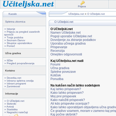
Prijava
Kazalo
Učiteljska.net
»
O Učiteljski.net
Spletna zbornica
O Učiteljski.net
O Učiteljski.net
» Iskanje
» Prijava za pregled zasebnih
Namen Učiteljske.net
sporočil
Pogoji uporabe Učiteljske.net
» Tvoja podoba
Dovoljenje za zbiranje podatkov
» Seznam članov
» Skupine uporabnikov
Uporaba učnega gradiva
» Pomoč
Prispevanje
Recenzija
Učna gradiva
Omejitev odgovornosti
» Iščite
Kaj Učiteljska.net nudi
» Pregled povpraševanja
Forumi
Učna gradiva
Koristno
Spletne povezave
Kotiček
» Devetka.net
Ponudba
» Izbrana spletna orodja
» Izbrani programi
Na kakšen način lahko sodelujem
» Zanimivosti
Kaj lahko prispevam?
Kako lahko prispevam?
Informacije
Moj prvi prispevek
Kako naložiti prispevek?
» O Učiteljski.net
Ali kdo prispevke ocenjuje?
» Skrbniki
» Avtorji
Kako lahko uporabljam objavljena učna gradi
» Statistika
Če gradivo vzamem, moram v zameno kaj pris
» Nagradni natečaji
Kaj počne skrbnik?