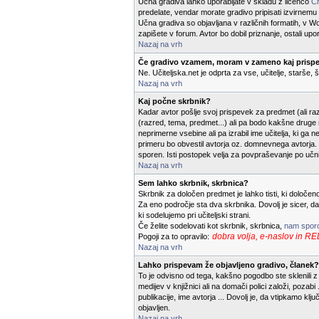
Učna gradiva lahko uporabljate v skladu z licenco
Cr
predelate, vendar morate gradivo pripisati izvirnemu av
Učna gradiva so objavljana v različnih formatih, v Wo
zapišete v forum. Avtor bo dobil priznanje, ostali upo
Nazaj na vrh
Če gradivo vzamem, moram v zameno kaj prispe
Ne. Učiteljska.net je odprta za vse, učitelje, starše,
Nazaj na vrh
Kaj počne skrbnik?
Kadar avtor pošlje svoj prispevek za predmet (ali raz
(razred, tema, predmet...) ali pa bodo kakšne druge ne
neprimerne vsebine ali pa izrabil ime učitelja, ki ga
primeru bo obvestil avtorja oz. domnevnega avtorja. K
sporen. Isti postopek velja za povpraševanje po učn
Nazaj na vrh
Sem lahko skrbnik, skrbnica?
Skrbnik za določen predmet je lahko tisti, ki določe
Za eno področje sta dva skrbnika. Dovolj je sicer, d
ki sodelujemo pri učiteljski strani.
Če želite sodelovati kot skrbnik, skrbnica,
nam sporo
dobra volja, e-naslov 
Pogoji za to opravilo:
Nazaj na vrh
Lahko prispevam že objavljeno gradivo, članek?
To je odvisno od tega, kakšno pogodbo ste sklenili z 
medijev v knjižnici ali na domači polici založi, pozab
publikacije, ime avtorja ... Dovolj je, da vtipkamo k
objavljen.
Nazaj na vrh