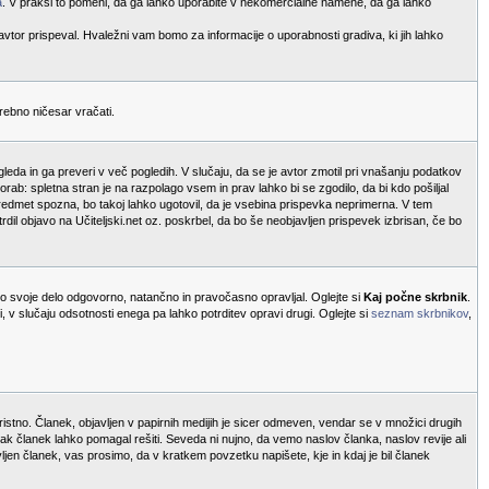
a
. V praksi to pomeni, da ga lahko uporabite v nekomercialne namene, da ga lahko
 avtor prispeval. Hvaležni vam bomo za informacije o uporabnosti gradiva, ki jih lahko
trebno ničesar vračati.
leda in ga preveri v več pogledih. V slučaju, da se je avtor zmotil pri vnašanju podatkov
orab: spletna stran je na razpolago vsem in prav lahko bi se zgodilo, da bi kdo pošiljal
 predmet spozna, bo takoj lahko ugotovil, da je vsebina prispevka neprimerna. V tem
rdil objavo na Učiteljski.net oz. poskrbel, da bo še neobjavljen prispevek izbrisan, če bo
bo svoje delo odgovorno, natančno in pravočasno opravljal. Oglejte si
Kaj počne skrbnik
.
 v slučaju odsotnosti enega pa lahko potrditev opravi drugi. Oglejte si
seznam skrbnikov
,
oristno. Članek, objavljen v papirnih medijih je sicer odmeven, vendar se v množici drugih
a tak članek lahko pomagal rešiti. Seveda ni nujno, da vemo naslov članka, naslov revije ali
vljen članek, vas prosimo, da v kratkem povzetku napišete, kje in kdaj je bil članek