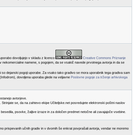
 uporabo dovoljujejo v skladu z licenco
Creative Commons Priznanje
va v nekomercialne namene, s pogojem, da se vsakič navede prvotnega avtorja in da se
ni so dejanski pogoji uporabe. Za vsako tako gradivo se mora uporabnik tega gradiva sam
i (Infodrom), dovoljena uporaba glede na veljavne
Poslovne pogoje za trženje arhivskega
ostanejo avtorjeve.
Strinjate se, da na zahtevo ekipe Učiteljske.net posredujete elektronski poštni naslov
 besedila, psovke, žaljive izraze in za določen predmet netočne ali zavajajoče vsebine.
bino prispevanih učnih gradiv in v dvomih še enkrat povprašali avtorja, vendar ne moremo