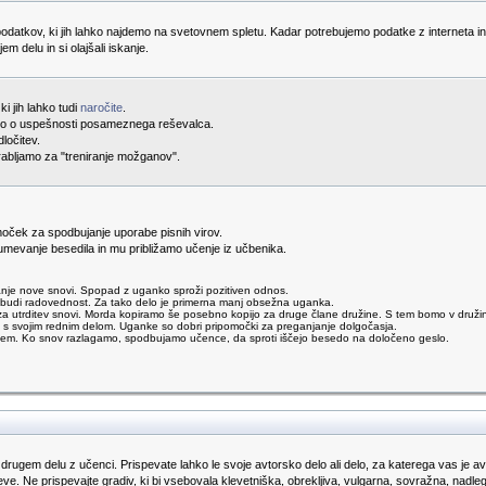
odatkov, ki jih lahko najdemo na svetovnem spletu. Kadar potrebujemo podatke z interneta i
jem delu in si olajšali iskanje.
i jih lahko tudi
naročite
.
ijo o uspešnosti posameznega reševalca.
dločitev.
porabljamo za "treniranje možganov".
oček za spodbujanje uporabe pisnih virov.
mevanje besedila in mu približamo učenje iz učbenika.
je nove snovi. Spopad z uganko sproži pozitiven odnos.
odbudi radovednost. Za tako delo je primerna manj obsežna uganka.
trditev snovi. Morda kopiramo še posebno kopijo za druge člane družine. S tem bomo v družini s
 s svojim rednim delom. Uganke so dobri pripomočki za preganjanje dolgočasja.
njem. Ko snov razlagamo, spodbujamo učence, da sproti iščejo besedo na določeno geslo.
 drugem delu z učenci. Prispevate lahko le svoje avtorsko delo ali delo, za katerega vas je avto
ve. Ne prispevajte gradiv, ki bi vsebovala klevetniška, obrekljiva, vulgarna, sovražna, nadl