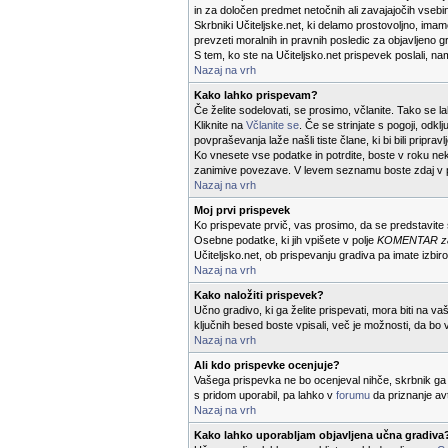
in za določen predmet netočnih ali zavajajočih vsebi
Skrbniki Učiteljske.net, ki delamo prostovoljno, ima
prevzeti moralnih in pravnih posledic za objavljeno g
S tem, ko ste na Učiteljsko.net prispevek poslali, na
Nazaj na vrh
Kako lahko prispevam?
Če želite sodelovati, se prosimo, včlanite. Tako se
Kliknite na
Včlanite se
. Če se strinjate s pogoji, odkl
povpraševanja laže našli tiste člane, ki bi bili priprav
Ko vnesete vse podatke in potrdite, boste v roku neka
zanimive povezave. V levem seznamu boste zdaj v 
Nazaj na vrh
Moj prvi prispevek
Ko prispevate prvič, vas prosimo, da se predstavit
Osebne podatke, ki jih vpišete v polje
KOMENTAR za u
Učiteljsko.net, ob prispevanju gradiva pa imate izbiro
Nazaj na vrh
Kako naložiti prispevek?
Učno gradivo, ki ga želite prispevati, mora biti na va
ključnih besed boste vpisali, več je možnosti, da bo 
Nazaj na vrh
Ali kdo prispevke ocenjuje?
Vašega prispevka ne bo ocenjeval nihče, skrbnik ga 
s pridom uporabil, pa lahko v
forumu
da priznanje av
Nazaj na vrh
Kako lahko uporabljam objavljena učna gradiva