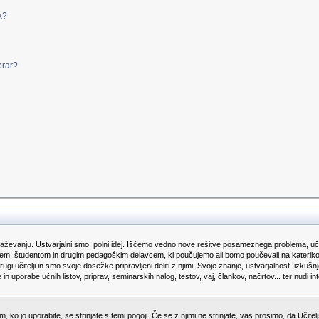
k?
orar?
aževanju. Ustvarjalni smo, polni idej. Iščemo vedno nove rešitve posameznega problema, učn
jem, študentom in drugim pedagoškim delavcem, ki poučujemo ali bomo poučevali na katerikoli o
drugi učitelji in smo svoje dosežke pripravljeni deliti z njimi. Svoje znanje, ustvarjalnost, i
n uporabe učnih listov, priprav, seminarskih nalog, testov, vaj, člankov, načrtov... ter nudi
 ko jo uporabite, se strinjate s temi pogoji. Če se z njimi ne strinjate, vas prosimo, da Učite