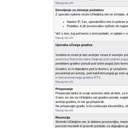
Nazaj na vrh
Dovoljenje za zbiranje podatkov
Z uporabo spletne strani Učiteljska.net se strinjate,
Naslov IP, čas, uporabniško ime in pobran p
Podatke, ki jih prostovoljno vpišete ob registr
Več o tem, kaj počnemo s temi podatki, si oglejte v 
Nazaj na vrh
Uporaba učnega gradiva
Vsebina te strani je last avtorjev strani in avtorjev 
avtorstva-Nekomercialno-Deljenje pod enakimi pogoj
predelano gradivo ponudi pod istimi pogoji (isto licen
Gradivo, ki ni objavljeno pod to licenco, je označeno
pozanimati pri avtorju, pod kakšnimi pogoji ga sme u
in dokumentarnega gradiva RTV
.
Nazaj na vrh
Prispevanje
Prispevate lahko le svoje avtorsko delo ali delo, za 
S tem, ko ste na Učiteljsko.net gradivo poslali, sog
avtorja gradiva, ki ste ga prispevali.
Ne prispevajte gradiv, ki bi vsebovala klevetniška, 
Nazaj na vrh
Recenzija
Skrbniki Učiteljske.net, ki delamo prostovoljno, ima
prevzeti moralnih in pravnih posledic za objavljeno g