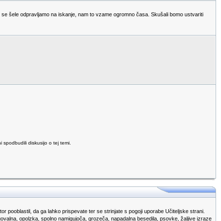
n se šele odpravljamo na iskanje, nam to vzame ogromno časa. Skušali bomo ustvariti
podbudili diskusijo o tej temi.
r pooblastil, da ga lahko prispevate ter se strinjate s pogoji uporabe Učiteljske strani.
egovalna, opolzka, spolno namigujoča, grozeča, napadalna besedila, psovke, žaljive izraze