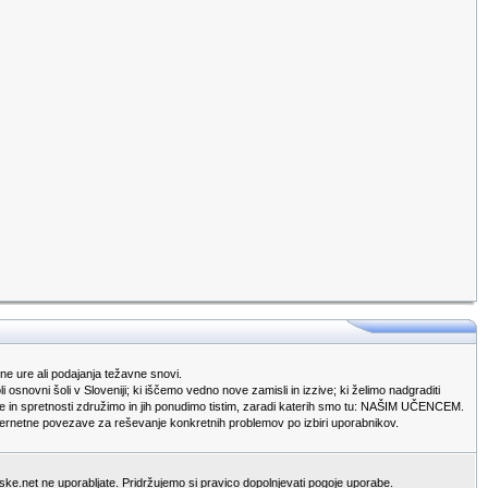
e ure ali podajanja težavne snovi.
snovni šoli v Sloveniji; ki iščemo vedno nove zamisli in izzive; ki želimo nadgraditi
zkušnje in spretnosti združimo in jih ponudimo tistim, zaradi katerih smo tu: NAŠIM UČENCEM.
 internetne povezave za reševanje konkretnih problemov po izbiri uporabnikov.
ljske.net ne uporabljate. Pridržujemo si pravico dopolnjevati pogoje uporabe.