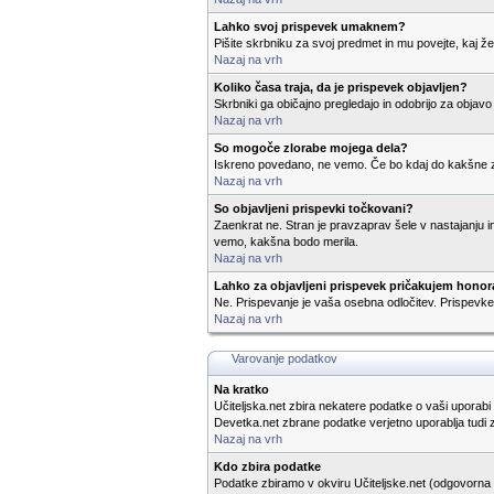
Lahko svoj prispevek umaknem?
Pišite skrbniku za svoj predmet in mu povejte, kaj žel
Nazaj na vrh
Koliko časa traja, da je prispevek objavljen?
Skrbniki ga običajno pregledajo in odobrijo za objavo
Nazaj na vrh
So mogoče zlorabe mojega dela?
Iskreno povedano, ne vemo. Če bo kdaj do kakšne zlo
Nazaj na vrh
So objavljeni prispevki točkovani?
Zaenkrat ne. Stran je pravzaprav šele v nastajanju in
vemo, kakšna bodo merila.
Nazaj na vrh
Lahko za objavljeni prispevek pričakujem honor
Ne. Prispevanje je vaša osebna odločitev. Prispevke 
Nazaj na vrh
Varovanje podatkov
Na kratko
Učiteljska.net zbira nekatere podatke o vaši uporabi 
Devetka.net zbrane podatke verjetno uporablja tudi 
Nazaj na vrh
Kdo zbira podatke
Podatke zbiramo v okviru Učiteljske.net (odgovorna