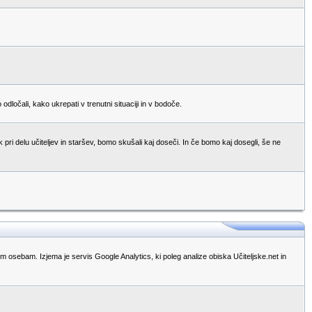
očali, kako ukrepati v trenutni situaciji in v bodoče.
pri delu učiteljev in staršev, bomo skušali kaj doseči. In če bomo kaj dosegli, še ne
im osebam. Izjema je servis Google Analytics, ki poleg analize obiska Učiteljske.net in