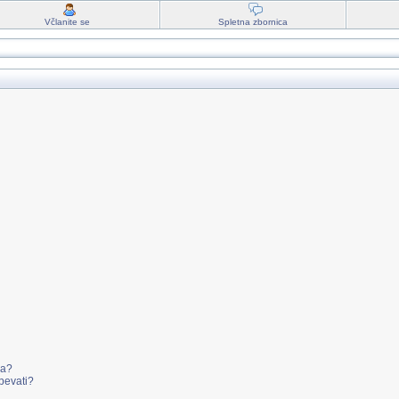
Včlanite se
Spletna zbornica
va?
pevati?