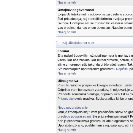
Nazaj na vrh
Omejitev odgovornosti
Ekipa Učiteljske.net ni odgovorna za vsebino sporočil
čutil prizadetega, naj sporoči skrbniku svojega predm
Skrbniki Učiteljske.net se trudimo biti vestni in nat
vas prosimo, da nas o tem obvestite. Napako bomo o
Nazaj na vrh
Kaj Učiteljska.net nudi
Forumi
Ena najbolj čudovitih možnosti interneta je menjava mn
vsem, kar nas zanima, kar bi radi preverili, potrdili
ali ne zmoremo rešiti tako, da bi bilo všeč vsem. T
Ste zadovoljni z uporabljenim gradivom?
Napišite
, p
Nazaj na vrh
Učna gradiva
Poiščite
različne prispevke kolegov in kolegic. Sistem 
Odprl se vam bo seznam zadetkov, ki odgovarjajo va
Preberite seminarsko nalogo, pripravo, učni list ali
Prispevajte
svoja gradiva. Svoja gradiva lahko prispe
Novo povpraševanje
Vam je zmanjkalo idej? Vam pri določeni snovi ne gre i
pregledu povpraševanj
. Ste pripravljeni pomagati? 
Kdo je prispeval svoja gradiva, si lahko ogledate v
Uporabite izbrano, pošljite nam svojo pripravo, učni l
Nazaj na vrh