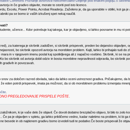
eative Commons Priznanje avtorstva-Nekomercialno-Deljenje pod enakimi pogoji2.5 Sloveni
torju in če gradivo objavite, morate to storiti pod isto licenco.
rdu, Excelu, Power Pointu, Acrobat Readerju. Zaželeno je, da ga uporabite v obliki, kot ga je
rabniki pa se bomo iz vaših izkušenj spet nekaj naučili.
vati?
 študente, učence... Kdor potrebuje kaj takega, kar je objavljeno, si lahko posname in mu ni po
red), za katerega je skrbnik zadolžen, si skrbnik prispevek, preden bo dejansko objavljen, og
jasnosti, bo skrbnik opozoril avtorja na morebiten problem. Kajti, lahko bi prihajalo tudi do zl
 ne mara in v njegovem imenu poslal kaj spotikljivega ali z napačno vsebino. Skrbnik, ki se na
o bo skrbnik od avtorja dobil odziv in bosta morebitne nepravilnosti odpravila, bo skrbnik pot
ih gradivih in povezavah.
no snov za določen razred obvlada, tako da lahko oceni ustreznost gradiva. Pričakujemo, da 
a že eden potrdi prispevek, imata pa možnost, da si ob morebitnem problemu izmenjata mnenji,
čite
.
in REDNO PREGLEDOVANJE PRISPELE POŠTE
.
založnikom, ki je vaše delo že objavil. Če dovoli dodatno brezplačno objavo, bi bilo to zelo k
i ... Če pa je objavljen v spletu, ga lahko prikličemo vedno, kadar naletimo na problem, ki bi g
ljučne besede in ob najdenem gradivu bomo izvedeli tudi te podatke.Če boste prispevali že obja