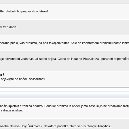
ite. Skrbnik bo prispevek odstranil.
 v treh dneh.
rabe prišlo, vas prosimo, da nas takoj obvestite. Šele ob konkretnem problemu bomo lahko odl
 je odvisno od vseh nas, ali se bo prijela. Če se bo in se bo izkazala za uporaben pripomoček 
ar?
objavljate po načelu solidarnosti.
naših spletnih strani za analizo. Podatke hranimo in obdelujemo zase in jih ne predajamo tretj
za druge analize.
 oseba Nataša Holy Šinkovec). Nekatere podatke zbira servis Google Analytics.