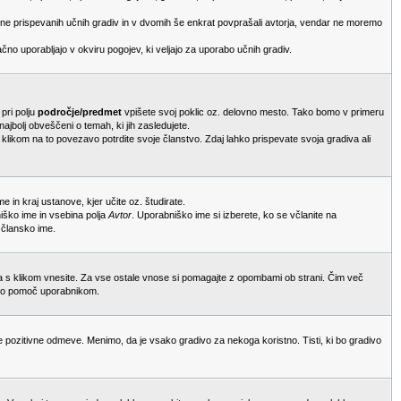
bine prispevanih učnih gradiv in v dvomih še enkrat povprašali avtorja, vendar ne moremo
čno uporabljajo v okviru pogojev, ki veljajo za uporabo učnih gradiv.
 pri polju
področje/predmet
vpišete svoj poklic oz. delovno mesto. Tako bomo v primeru
ajbolj obveščeni o temah, ki jih zasledujete.
 klikom na to povezavo potrdite svoje članstvo. Zdaj lahko prispevate svoja gradiva ali
me in kraj ustanove, kjer učite oz. študirate.
niško ime in vsebina polja
Avtor
. Uporabniško ime si izberete, ko se včlanite na
 člansko ime.
ga s klikom vnesite. Za vse ostale vnose si pomagajte z opombami ob strani. Čim več
eliko pomoč uporabnikom.
 pozitivne odmeve. Menimo, da je vsako gradivo za nekoga koristno. Tisti, ki bo gradivo