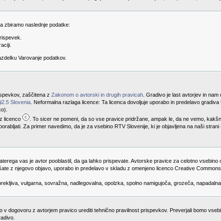
 da zbiramo naslednje podatke:
rispevek.
aciji.
razdelku Varovanje podatkov.
prispevkov, zaščitena z
Zakonom o avtorski in drugih pravicah
. Gradivo je last avtorjev in nam
i2.5 Slovenia
. Neformalna razlaga licence: Ta licenca dovoljuje uporabo in predelavo gradi
co).
 z licenco
. To sicer ne pomeni, da so vse pravice pridržane, ampak le, da ne vemo, kakš
porabljati. Za primer navedimo, da je za vsebino RTV Slovenije, ki je objavljena na naši stran
katerega vas je avtor pooblastil, da ga lahko prispevate. Avtorske pravice za celotno vsebino 
lašate z njegovo objavo, uporabo in predelavo v skladu z omenjeno licenco Creative Commons. 
obrekljiva, vulgarna, sovražna, nadlegovalna, opolzka, spolno namigujoča, grozeča, napadalna
mo v dogovoru z avtorjem pravico urediti tehnično pravilnost prispevkov. Preverjali bomo vse
radivo.