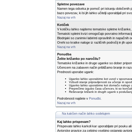
Spletne povezave
Namen tega odseka je pomoč pri iskanju določenih p
bazo povezav, ki bi jih lahko učitelji uporabljali pri svo
Nazaj na vrh
Kotiček
V kotičku lahko najdemo tematske spletne križanke, k
Tematski spletni kvizi omogočajo povratno informac
Blodnjaki so zanimivi labirinti opravilnih in napačnih o
Orehi so kratke naloge iz različnih področij in jih u
Nazaj na vrh
Ponudba
Želite križanko po naročilu?
Tematske križanke in druge uganke so dober pripom
Učencem na zabaven način približamo branje in razu
Prednosti uporabe ugank:
Uganko lahko uporabimo kot uvod v spoznavan
Vzbudi stanje pripravljenosti za učenje in sp
Uganko lahko uporabimo kot domačo nalogo za u
Preprečimo izgubo časa učencev, ki so končali
Reševanje križank in drugih ugank s posluša
Podrobnosti najdete v
Ponudbi
.
Nazaj na vrh
Na kakšen način lahko sodelujem
Kaj lahko prispevam?
Prispevate lahko karkoli kar uporabljate pri pouku ali
Avtorske pravice za celotno vsebino ostanejo avtorje