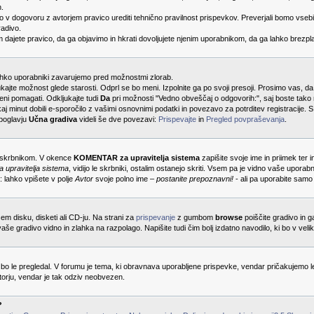
n.
mo v dogovoru z avtorjem pravico urediti tehnično pravilnost prispevkov. Preverjali bomo vse
radivo.
m dajete pravico, da ga objavimo in hkrati dovoljujete njenim uporabnikom, da ga lahko brezpla
 lahko uporabniki zavarujemo pred možnostmi zlorab.
jukajte možnost glede starosti. Odprl se bo meni. Izpolnite ga po svoji presoji. Prosimo vas, da
ljeni pomagati. Odkljukajte tudi
Da
pri možnosti "Vedno obveščaj o odgovorih:", saj boste tako n
j minut dobili e-sporočilo z vašimi osnovnimi podatki in povezavo za potrditev registracije. S
poglavju
Učna gradiva
videli še dve povezavi:
Prispevajte
in
Pregled povpraševanja
.
e skrbnikom. V okence
KOMENTAR za upravitelja sistema
zapišite svoje ime in priimek ter i
pravitelja sistema
, vidijo le skrbniki, ostalim ostanejo skriti. Vsem pa je vidno vaše uporab
: lahko vpišete v polje
Avtor
svoje polno ime –
postanite prepoznavni!
- ali pa uporabite samo
šem disku, disketi ali CD-ju. Na strani za
prispevanje
z gumbom
browse
poiščite gradivo in 
vaše gradivo vidno in zlahka na razpolago. Napišite tudi čim bolj izdatno navodilo, ki bo v v
bo le pregledal. V forumu je tema, ki obravnava uporabljene prispevke, vendar pričakujemo le
torju, vendar je tak odziv neobvezen.
?