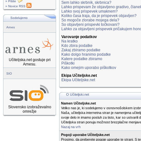
» Pišite
Sem lahko skrbnik, skrbnica?
» Novice RSS
Lahko prispevam že objavljeno gradivo, člane
Lahko svoj prispevek umaknem?
Koliko časa traja, da je prispevek objavljen?
Sodelujemo
So mogoče zlorabe mojega dela?
So objavljeni prispevki točkovani?
Arnes
Lahko za objavljeni prispevek pričakujem hon
Varovanje podatkov
Na kratko
Kdo zbira podatke
Zakaj zbiramo podatke
Kako dolgo hranimo podatke
Katere podatke zbiramo
Učiteljska.net gostuje pri
Piškotki
Arnesu.
Kako omejim uporabo piškotkov
SIO
Ekipa Učiteljske.net
Ekipa Učiteljske.net
O Učiteljski.net
Namen Učiteljske.net
Slovensko izobraževalno
Veliko nas je, ki sodelujemo v osnovnošolskem izobr
omrežje
Naša, učiteljska internetna stran je namenjena učitel
svoje delo in imamo posluh za tisto, kar so ustvarili 
Učiteljska stran ponuja možnost brezplačne menjave i
Nazaj na vrh
Pogoji uporabe Učiteljske.net
Prosimo, da preberete pogoje uporabe te strani. S tem,