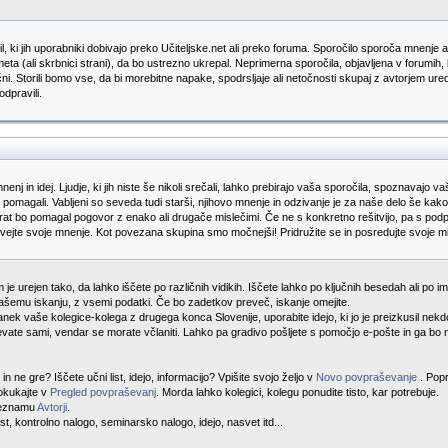
, ki jih uporabniki dobivajo preko Učiteljske.net ali preko foruma. Sporočilo sporoča mnenje av
eta (ali skrbnici strani), da bo ustrezno ukrepal. Neprimerna sporočila, objavljena v forumih,
ančni. Storili bomo vse, da bi morebitne napake, spodrsljaje ali netočnosti skupaj z avtorjem u
dpravili.
enj in idej. Ljudje, ki jih niste še nikoli srečali, lahko prebirajo vaša sporočila, spoznavajo 
, si pomagali. Vabljeni so seveda tudi starši, njihovo mnenje in odzivanje je za naše delo še k
akrat bo pomagal pogovor z enako ali drugače mislečimi. Če ne s konkretno rešitvijo, pa s po
ovejte svoje mnenje. Kot povezana skupina smo močnejši! Pridružite se in posredujte svoje mis
je urejen tako, da lahko iščete po različnih vidikih. Iščete lahko po ključnih besedah ali po imen
šemu iskanju, z vsemi podatki. Če bo zadetkov preveč, iskanje omejite.
 članek vaše kolegice-kolega z drugega konca Slovenije, uporabite idejo, ki jo je preizkusil n
vate sami, vendar se morate včlaniti. Lahko pa gradivo pošljete s pomočjo e-pošte in ga bo n
n ne gre? Iščete učni list, idejo, informacijo? Vpišite svojo željo v
Novo povpraševanje
. Pop
Pokukajte v
Pregled povpraševanj
. Morda lahko kolegici, kolegu ponudite tisto, kar potrebuje.
 seznamu
Avtorji
.
ist, kontrolno nalogo, seminarsko nalogo, idejo, nasvet itd...