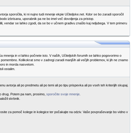
torja sporočila, ki ni nujno tudi mnenje ekpie Učiteljske.net. Kdor se bo zaradi sporočil
 bodo izbrisana, uporabnik pa ne bo imel več dovoljenja za pristop.
redili, vendar se lahko zgodi, da se bo v učnem gradivu znašlo kaj neljubega. V tem primeru
vaša mnenja in vi lahko počnete isto. V naših, Učiteljskih forumih se lahko pogovorimo o
ako pomembno. Kolikokrat smo v zadregi zaradi manjših ali večjih problemov, ki jih ne znamo
dporo in morda nasvetom.
li ostalim.
u avtorja ali po predmetu ali po temi ali po tipu prispevka ali po vseh teh kriterijih skupaj.
ekdo drug. Potem pa nam, prosimo,
sporočite svoje mnenje
.
aložil skrbnik.
rosite za pomoč kolege in kolegice ter počakajte na odziv. Vaše povpraševanje bo vidno v