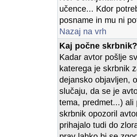
učence... Kdor potreb
posname in mu ni pot
Nazaj na vrh
Kaj počne skrbnik
Kadar avtor pošlje sv
katerega je skrbnik 
dejansko objavljen, o
slučaju, da se je avt
tema, predmet...) al
skrbnik opozoril avto
prihajalo tudi do zlo
prav lahko bi se zgod