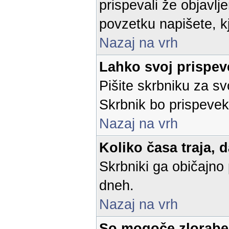
prispevali že objavl
povzetku napišete, kje
Nazaj na vrh
Lahko svoj prispe
Pišite skrbniku za sv
Skrbnik bo prispevek 
Nazaj na vrh
Koliko časa traja, 
Skrbniki ga običajno 
dneh.
Nazaj na vrh
So mogoče zlorabe