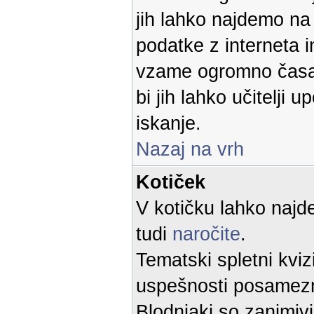
jih lahko najdemo n
podatke z interneta 
vzame ogromno časa.
bi jih lahko učitelji u
iskanje.
Nazaj na vrh
Kotiček
V kotičku lahko najd
tudi
naročite
.
Tematski spletni kvi
uspešnosti posamez
Blodnjaki so zanimivi 