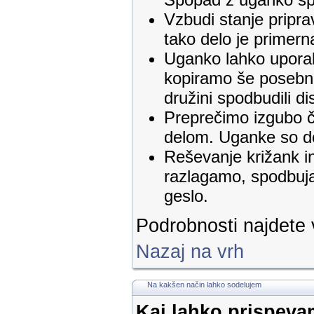
Vzbudi stanje pripra
tako delo je primer
Uganko lahko uporab
kopiramo še posebno
družini spodbudili dis
Preprečimo izgubo č
delom. Uganke so do
Reševanje križank i
razlagamo, spodbuja
geslo.
Podrobnosti najdete
Nazaj na vrh
Na kakšen način lahko sodelujem
Kaj lahko prispev