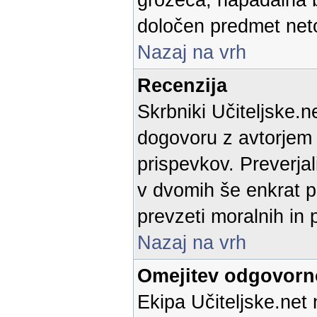
grozeča, napadalna b
določen predmet neto
Nazaj na vrh
Recenzija
Skrbniki Učiteljske.n
dogovoru z avtorjem p
prispevkov. Preverja
v dvomih še enkrat p
prevzeti moralnih in 
Nazaj na vrh
Omejitev odgovorn
Ekipa Učiteljske.net 