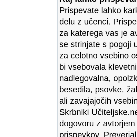
Prispevate lahko kark
delu z učenci. Prispe
za katerega vas je av
se strinjate s pogoji
za celotno vsebino os
bi vsebovala klevetni
nadlegovalna, opolz
besedila, psovke, ža
ali zavajajočih vsebin
Skrbniki Učiteljske.n
dogovoru z avtorjem p
prispevkov. Preverja