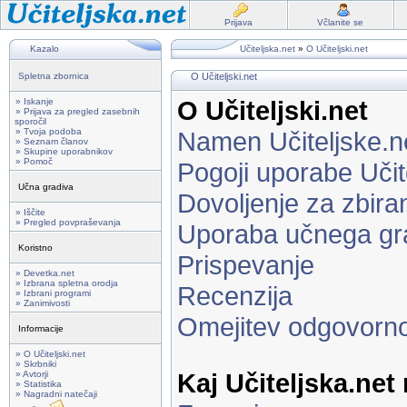
Prijava
Včlanite se
Kazalo
Učiteljska.net
»
O Učiteljski.net
Spletna zbornica
O Učiteljski.net
O Učiteljski.net
» Iskanje
» Prijava za pregled zasebnih
sporočil
» Tvoja podoba
Namen Učiteljske.n
» Seznam članov
» Skupine uporabnikov
» Pomoč
Pogoji uporabe Učit
Učna gradiva
Dovoljenje za zbira
» Iščite
» Pregled povpraševanja
Uporaba učnega gr
Koristno
Prispevanje
» Devetka.net
» Izbrana spletna orodja
Recenzija
» Izbrani programi
» Zanimivosti
Omejitev odgovorno
Informacije
» O Učiteljski.net
» Skrbniki
Kaj Učiteljska.net
» Avtorji
» Statistika
» Nagradni natečaji