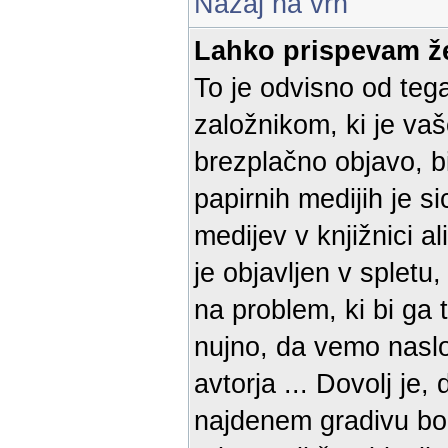
Nazaj na vrh
Lahko prispevam že
To je odvisno od teg
založnikom, ki je vaš
brezplačno objavo, bi
papirnih medijih je 
medijev v knjižnici al
je objavljen v spletu
na problem, ki bi ga 
nujno, da vemo naslov
avtorja ... Dovolj je
najdenem gradivu bom