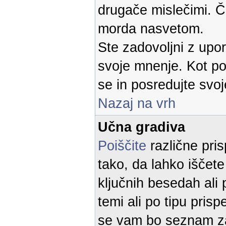
drugače mislečimi. Če
morda nasvetom.
Ste zadovoljni z up
svoje mnenje. Kot p
se in posredujte svoj
Nazaj na vrh
Učna gradiva
Poiščite
različne pris
tako, da lahko iščete
ključnih besedah ali 
temi ali po tipu prisp
se vam bo seznam za