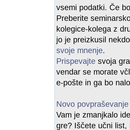
vsemi podatki. Če bo
Preberite seminarsko 
kolegice-kolega z dru
jo je preizkusil nek
svoje mnenje
.
Prispevajte
svoja gra
vendar se morate včl
e-pošte in ga bo nalo
Novo povpraševanje
Vam je zmanjkalo ide
gre? Iščete učni list,