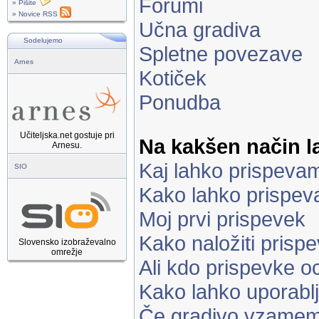
Forumi
» Pišite
» Novice RSS
Učna gradiva
Sodelujemo
Spletne povezave
Arnes
Kotiček
Ponudba
Učiteljska.net gostuje pri
Na kakšen način 
Arnesu.
Kaj lahko prispeva
SIO
Kako lahko prispe
Moj prvi prispevek
Kako naložiti prisp
Slovensko izobraževalno
omrežje
Ali kdo prispevke o
Kako lahko uporabl
Če gradivo vzamem