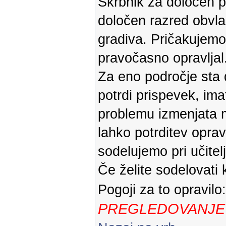
Skrbnik za določen pr
določen razred obvla
gradiva. Pričakujemo
pravočasno opravljal
Za eno področje sta 
potrdi prispevek, im
problemu izmenjata m
lahko potrditev oprav
sodelujemo pri učitelj
Če želite sodelovati 
Pogoji za to opravilo
PREGLEDOVANJE 