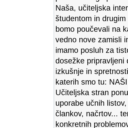
Naša, učiteljska inte
študentom in drugim
bomo poučevali na kat
vedno nove zamisli in
imamo posluh za tisto,
dosežke pripravljeni d
izkušnje in spretnost
katerih smo tu: N
Učiteljska stran pon
uporabe učnih listov,
člankov, načrtov... t
konkretnih problemov