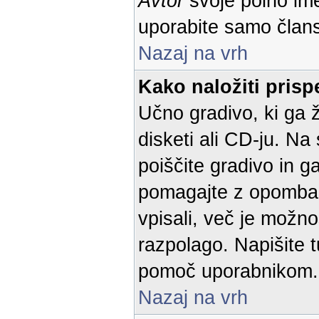
Avtor
svoje polno im
uporabite samo član
Nazaj na vrh
Kako naložiti pris
Učno gradivo, ki ga ž
disketi ali CD-ju. Na
poiščite gradivo in g
pomagajte z opombam
vpisali, več je možno
razpolago. Napišite t
pomoč uporabnikom.
Nazaj na vrh