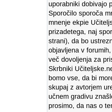
uporabniki dobivajo p
Sporočilo sporoča mne
mnenje ekpie Učiteljs
prizadetega, naj spor
strani), da bo ustrez
objavljena v forumih
več dovoljenja za pri
Skrbniki Učiteljske.ne
bomo vse, da bi more
skupaj z avtorjem ure
učnem gradivu znašlo
prosimo, da nas o te