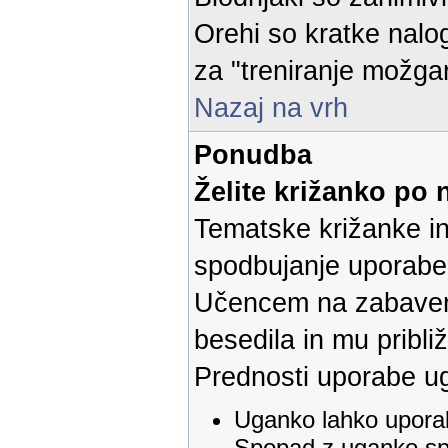
Orehi so kratke nalog
za "treniranje možga
Nazaj na vrh
Ponudba
Želite križanko po 
Tematske križanke i
spodbujanje uporabe 
Učencem na zabaven 
besedila in mu pribl
Prednosti uporabe u
Uganko lahko upora
Spopad z uganko spr