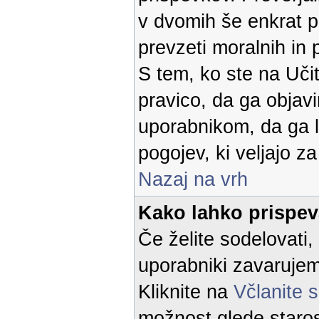
v dvomih še enkrat p
prevzeti moralnih in 
S tem, ko ste na Učit
pravico, da ga objavi
uporabnikom, da ga l
pogojev, ki veljajo z
Nazaj na vrh
Kako lahko prispe
Če želite sodelovati,
uporabniki zavaruje
Kliknite na
Včlanite 
možnost glede starost