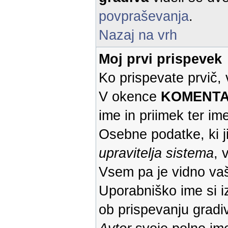
povpraševanja
.
Nazaj na vrh
Moj prvi prispevek
Ko prispevate prvič,
V okence
KOMENTAR 
ime in priimek ter ime
Osebne podatke, ki j
upravitelja sistema
, 
Vsem pa je vidno va
Uporabniško ime si iz
ob prispevanju gradiv