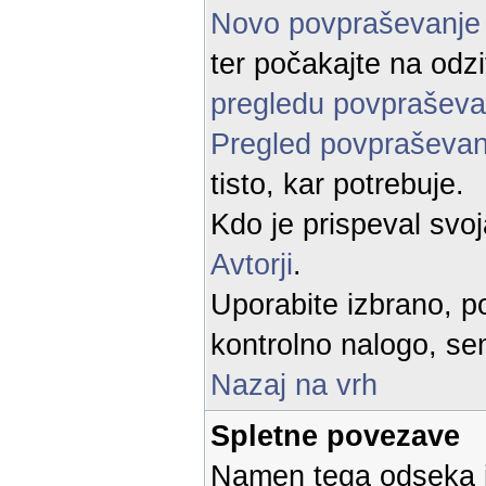
Novo povpraševanj
ter počakajte na odz
pregledu povpraševa
Pregled povpraševan
tisto, kar potrebuje.
Kdo je prispeval svo
Avtorji
.
Uporabite izbrano, po
kontrolno nalogo, sem
Nazaj na vrh
Spletne povezave
Namen tega odseka je