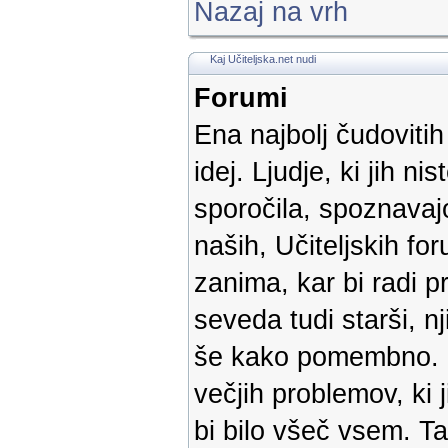
Nazaj na vrh
Kaj Učiteljska.net nudi
Forumi
Ena najbolj čudoviti
idej. Ljudje, ki jih ni
sporočila, spoznavaj
naših, Učiteljskih f
zanima, kar bi radi pr
seveda tudi starši, n
še kako pomembno. Ko
večjih problemov, ki 
bi bilo všeč vsem. T