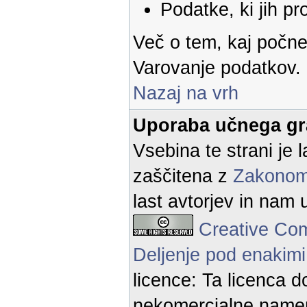
Podatke, ki jih pr
Več o tem, kaj počne
Varovanje podatkov.
Nazaj na vrh
Uporaba učnega gr
Vsebina te strani je l
zaščitena z
Zakonom 
last avtorjev in nam 
Creative Co
Deljenje pod enakimi
licence: Ta licenca d
nekomercialne namen