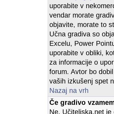
uporabite v nekomerc
vendar morate gradivo
objavite, morate to st
Učna gradiva so objav
Excelu, Power Pointu
uporabite v obliki, k
za informacije o upor
forum. Avtor bo dobil
vaših izkušenj spet n
Nazaj na vrh
Če gradivo vzamem
Ne. Učiteljska.net je 