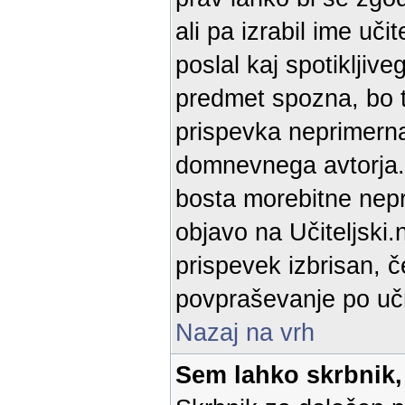
ali pa izrabil ime uč
poslal kaj spotikljiv
predmet spozna, bo t
prispevka neprimerna
domnevnega avtorja. 
bosta morebitne nepra
objavo na Učiteljski.
prispevek izbrisan, č
povpraševanje po učn
Nazaj na vrh
Sem lahko skrbnik,