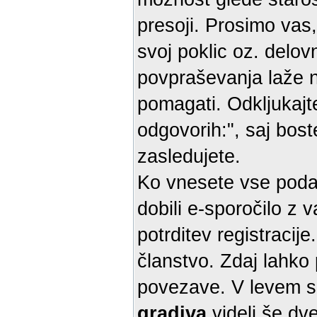
presoji. Prosimo vas,
svoj poklic oz. delo
povpraševanja laže naš
pomagati. Odkljukajt
odgovorih:", saj bost
zasledujete.
Ko vnesete vse podat
dobili e-sporočilo z
potrditev registracij
članstvo. Zdaj lahko 
povezave. V levem s
gradiva
videli še dv