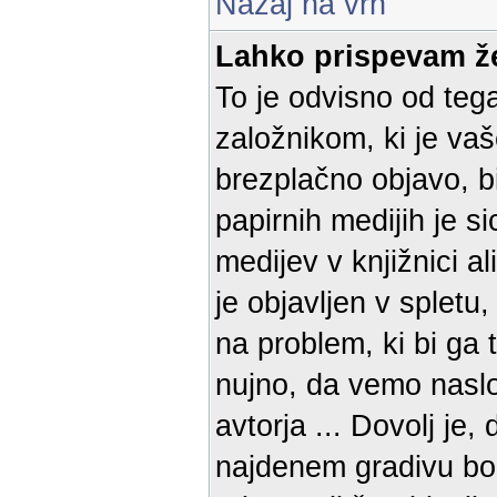
Nazaj na vrh
Lahko prispevam že
To je odvisno od teg
založnikom, ki je vaš
brezplačno objavo, bi
papirnih medijih je 
medijev v knjižnici al
je objavljen v spletu
na problem, ki bi ga 
nujno, da vemo naslov
avtorja ... Dovolj je
najdenem gradivu bom