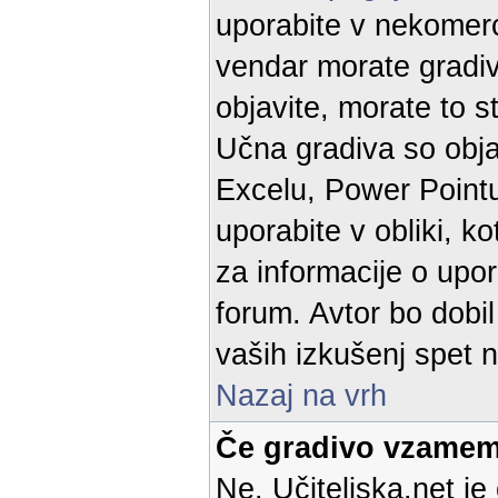
uporabite v nekomerc
vendar morate gradivo
objavite, morate to st
Učna gradiva so objav
Excelu, Power Pointu
uporabite v obliki, k
za informacije o upor
forum. Avtor bo dobil
vaših izkušenj spet n
Nazaj na vrh
Če gradivo vzamem
Ne. Učiteljska.net je 