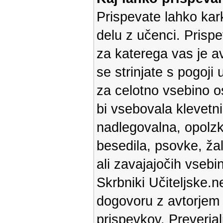
Prispevate lahko kark
delu z učenci. Prispe
za katerega vas je av
se strinjate s pogoji
za celotno vsebino os
bi vsebovala klevetni
nadlegovalna, opolz
besedila, psovke, ža
ali zavajajočih vsebin
Skrbniki Učiteljske.n
dogovoru z avtorjem p
prispevkov. Preverja