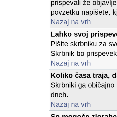
prispevali že objavl
povzetku napišete, kje
Nazaj na vrh
Lahko svoj prispe
Pišite skrbniku za sv
Skrbnik bo prispevek 
Nazaj na vrh
Koliko časa traja, 
Skrbniki ga običajno 
dneh.
Nazaj na vrh
So mogoče zlorabe