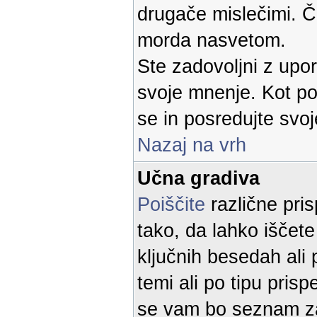
drugače mislečimi. Če
morda nasvetom.
Ste zadovoljni z up
svoje mnenje. Kot p
se in posredujte svoj
Nazaj na vrh
Učna gradiva
Poiščite
različne pris
tako, da lahko iščete
ključnih besedah ali 
temi ali po tipu prisp
se vam bo seznam za