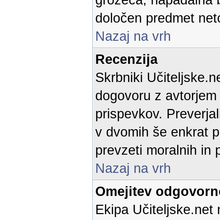
grozeča, napadalna b
določen predmet neto
Nazaj na vrh
Recenzija
Skrbniki Učiteljske.n
dogovoru z avtorjem p
prispevkov. Preverja
v dvomih še enkrat p
prevzeti moralnih in 
Nazaj na vrh
Omejitev odgovorn
Ekipa Učiteljske.net 