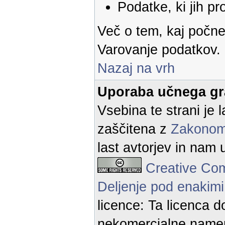
Podatke, ki jih pr
Več o tem, kaj počne
Varovanje podatkov.
Nazaj na vrh
Uporaba učnega gr
Vsebina te strani je l
zaščitena z
Zakonom 
last avtorjev in nam 
Creative Co
Deljenje pod enakimi
licence: Ta licenca d
nekomercialne namen