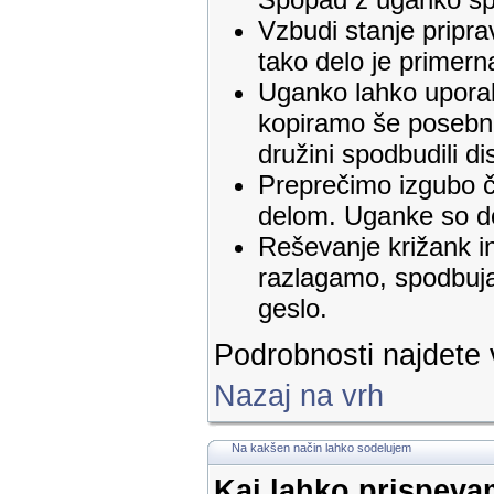
Vzbudi stanje pripra
tako delo je primer
Uganko lahko uporab
kopiramo še posebno
družini spodbudili dis
Preprečimo izgubo č
delom. Uganke so do
Reševanje križank i
razlagamo, spodbuja
geslo.
Podrobnosti najdete
Nazaj na vrh
Na kakšen način lahko sodelujem
Kaj lahko prispev