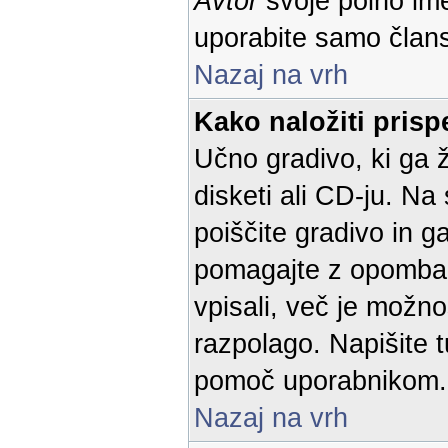
Avtor
svoje polno im
uporabite samo član
Nazaj na vrh
Kako naložiti pris
Učno gradivo, ki ga ž
disketi ali CD-ju. Na
poiščite gradivo in g
pomagajte z opombam
vpisali, več je možno
razpolago. Napišite t
pomoč uporabnikom.
Nazaj na vrh