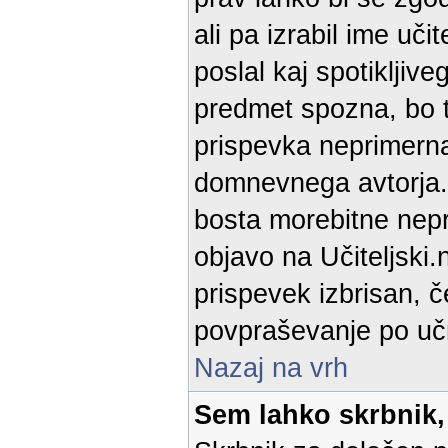
ali pa izrabil ime uč
poslal kaj spotikljiv
predmet spozna, bo t
prispevka neprimerna
domnevnega avtorja. 
bosta morebitne nepra
objavo na Učiteljski.
prispevek izbrisan, č
povpraševanje po učn
Nazaj na vrh
Sem lahko skrbnik,