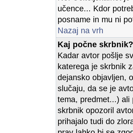
učence... Kdor potreb
posname in mu ni pot
Nazaj na vrh
Kaj počne skrbnik
Kadar avtor pošlje sv
katerega je skrbnik 
dejansko objavljen, o
slučaju, da se je avt
tema, predmet...) al
skrbnik opozoril avto
prihajalo tudi do zlo
prav lahko bi se zgod