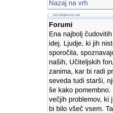
Nazaj na vrh
Kaj Učiteljska.net nudi
Forumi
Ena najbolj čudoviti
idej. Ljudje, ki jih ni
sporočila, spoznavaj
naših, Učiteljskih f
zanima, kar bi radi pr
seveda tudi starši, n
še kako pomembno. Ko
večjih problemov, ki 
bi bilo všeč vsem. T