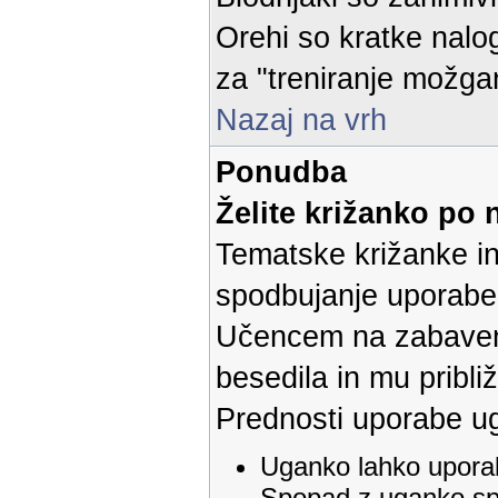
Orehi so kratke nalog
za "treniranje možga
Nazaj na vrh
Ponudba
Želite križanko po 
Tematske križanke i
spodbujanje uporabe 
Učencem na zabaven 
besedila in mu pribl
Prednosti uporabe u
Uganko lahko upora
Spopad z uganko spr