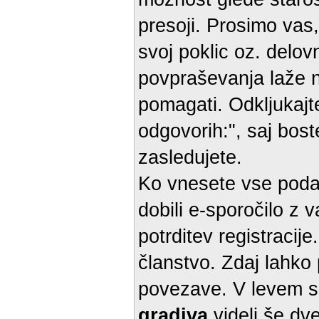
presoji. Prosimo vas,
svoj poklic oz. delo
povpraševanja laže naš
pomagati. Odkljukajt
odgovorih:", saj bost
zasledujete.
Ko vnesete vse podat
dobili e-sporočilo z
potrditev registracij
članstvo. Zdaj lahko 
povezave. V levem s
gradiva
videli še dv