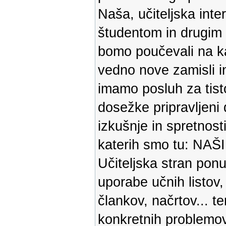
Naša, učiteljska inte
študentom in drugim
bomo poučevali na kat
vedno nove zamisli in
imamo posluh za tisto,
dosežke pripravljeni d
izkušnje in spretnost
katerih smo tu: N
Učiteljska stran pon
uporabe učnih listov,
člankov, načrtov... t
konkretnih problemov