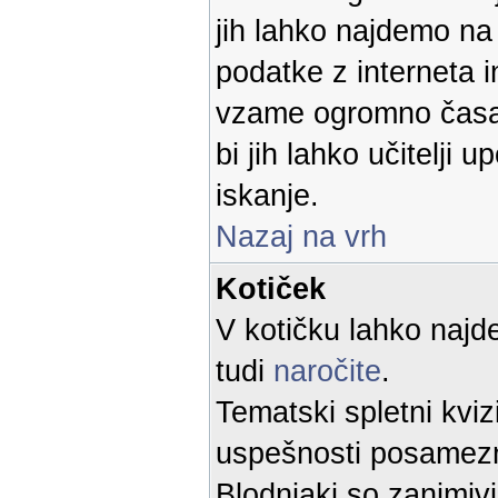
jih lahko najdemo n
podatke z interneta 
vzame ogromno časa.
bi jih lahko učitelji u
iskanje.
Nazaj na vrh
Kotiček
V kotičku lahko najd
tudi
naročite
.
Tematski spletni kvi
uspešnosti posamez
Blodnjaki so zanimivi 