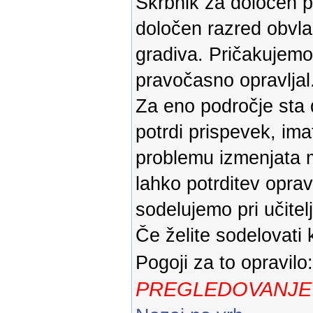
Skrbnik za določen pr
določen razred obvla
gradiva. Pričakujemo
pravočasno opravljal
Za eno področje sta 
potrdi prispevek, im
problemu izmenjata m
lahko potrditev oprav
sodelujemo pri učitelj
Če želite sodelovati 
Pogoji za to opravilo
PREGLEDOVANJE 