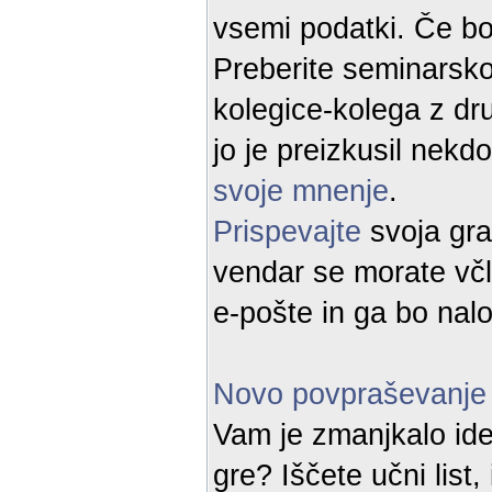
vsemi podatki. Če bo
Preberite seminarsko 
kolegice-kolega z dru
jo je preizkusil nek
svoje mnenje
.
Prispevajte
svoja gra
vendar se morate včl
e-pošte in ga bo nalo
Novo povpraševanje
Vam je zmanjkalo ide
gre? Iščete učni list,