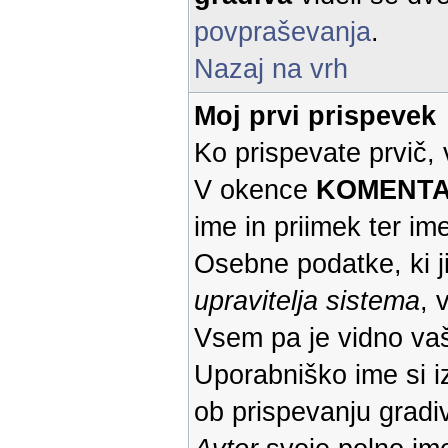
povpraševanja
.
Nazaj na vrh
Moj prvi prispevek
Ko prispevate prvič,
V okence
KOMENTAR 
ime in priimek ter ime
Osebne podatke, ki j
upravitelja sistema
, 
Vsem pa je vidno va
Uporabniško ime si iz
ob prispevanju gradiv