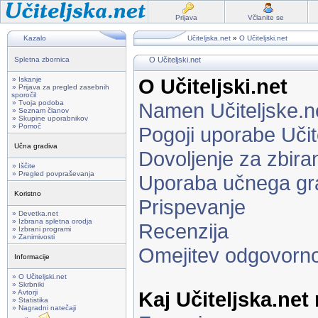
Prijava
Včlanite se
Kazalo
Učiteljska.net
»
O Učiteljski.net
Spletna zbornica
O Učiteljski.net
O Učiteljski.net
» Iskanje
» Prijava za pregled zasebnih
sporočil
» Tvoja podoba
Namen Učiteljske.n
» Seznam članov
» Skupine uporabnikov
» Pomoč
Pogoji uporabe Učit
Učna gradiva
Dovoljenje za zbira
» Iščite
» Pregled povpraševanja
Uporaba učnega gr
Koristno
Prispevanje
» Devetka.net
» Izbrana spletna orodja
Recenzija
» Izbrani programi
» Zanimivosti
Omejitev odgovorno
Informacije
» O Učiteljski.net
» Skrbniki
Kaj Učiteljska.net
» Avtorji
» Statistika
» Nagradni natečaji