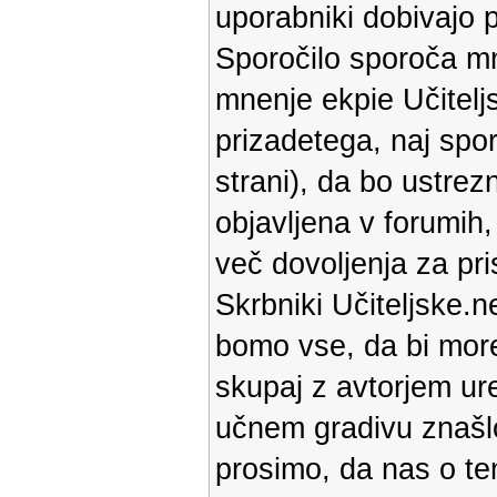
uporabniki dobivajo p
Sporočilo sporoča mne
mnenje ekpie Učiteljs
prizadetega, naj spor
strani), da bo ustrez
objavljena v forumih
več dovoljenja za pri
Skrbniki Učiteljske.ne
bomo vse, da bi more
skupaj z avtorjem ure
učnem gradivu znašlo
prosimo, da nas o te