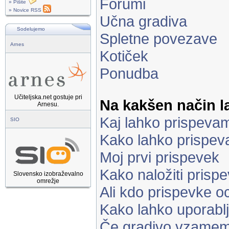
Forumi
» Pišite
» Novice RSS
Učna gradiva
Sodelujemo
Spletne povezave
Arnes
Kotiček
Ponudba
Učiteljska.net gostuje pri
Na kakšen način 
Arnesu.
Kaj lahko prispeva
SIO
Kako lahko prispe
Moj prvi prispevek
Kako naložiti prisp
Slovensko izobraževalno
omrežje
Ali kdo prispevke o
Kako lahko uporabl
Če gradivo vzamem