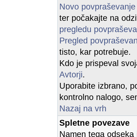
Novo povpraševanj
ter počakajte na odz
pregledu povpraševa
Pregled povpraševan
tisto, kar potrebuje.
Kdo je prispeval svo
Avtorji
.
Uporabite izbrano, po
kontrolno nalogo, sem
Nazaj na vrh
Spletne povezave
Namen tega odseka je