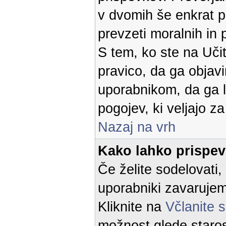
v dvomih še enkrat p
prevzeti moralnih in 
S tem, ko ste na Učit
pravico, da ga objavi
uporabnikom, da ga l
pogojev, ki veljajo z
Nazaj na vrh
Kako lahko prispe
Če želite sodelovati,
uporabniki zavaruje
Kliknite na
Včlanite 
možnost glede starost