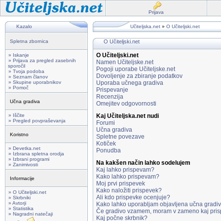
Prijava
Kazalo
Učiteljska.net
»
O Učiteljski.net
Spletna zbornica
O Učiteljski.net
O Učiteljski.net
» Iskanje
» Prijava za pregled zasebnih
Namen Učiteljske.net
sporočil
Pogoji uporabe Učiteljske.net
» Tvoja podoba
Dovoljenje za zbiranje podatkov
» Seznam članov
» Skupine uporabnikov
Uporaba učnega gradiva
» Pomoč
Prispevanje
Recenzija
Učna gradiva
Omejitev odgovornosti
» Iščite
Kaj Učiteljska.net nudi
» Pregled povpraševanja
Forumi
Učna gradiva
Koristno
Spletne povezave
Kotiček
» Devetka.net
Ponudba
» Izbrana spletna orodja
» Izbrani programi
Na kakšen način lahko sodelujem
» Zanimivosti
Kaj lahko prispevam?
Kako lahko prispevam?
Informacije
Moj prvi prispevek
Kako naložiti prispevek?
» O Učiteljski.net
Ali kdo prispevke ocenjuje?
» Skrbniki
» Avtorji
Kako lahko uporabljam objavljena učna gradi
» Statistika
Če gradivo vzamem, moram v zameno kaj pris
» Nagradni natečaji
Kaj počne skrbnik?