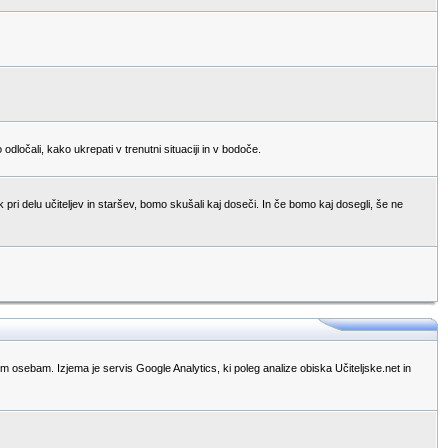
očali, kako ukrepati v trenutni situaciji in v bodoče.
pri delu učiteljev in staršev, bomo skušali kaj doseči. In če bomo kaj dosegli, še ne
im osebam. Izjema je servis Google Analytics, ki poleg analize obiska Učiteljske.net in