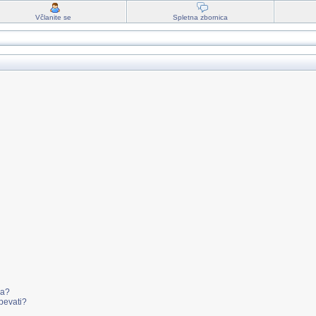
Včlanite se
Spletna zbornica
va?
pevati?