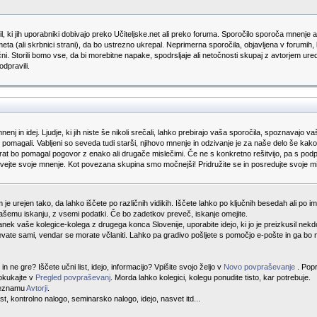
, ki jih uporabniki dobivajo preko Učiteljske.net ali preko foruma. Sporočilo sporoča mnenje av
eta (ali skrbnici strani), da bo ustrezno ukrepal. Neprimerna sporočila, objavljena v forumih,
ančni. Storili bomo vse, da bi morebitne napake, spodrsljaje ali netočnosti skupaj z avtorjem u
dpravili.
enj in idej. Ljudje, ki jih niste še nikoli srečali, lahko prebirajo vaša sporočila, spoznavajo 
, si pomagali. Vabljeni so seveda tudi starši, njihovo mnenje in odzivanje je za naše delo še k
akrat bo pomagal pogovor z enako ali drugače mislečimi. Če ne s konkretno rešitvijo, pa s po
ovejte svoje mnenje. Kot povezana skupina smo močnejši! Pridružite se in posredujte svoje mis
je urejen tako, da lahko iščete po različnih vidikih. Iščete lahko po ključnih besedah ali po imen
šemu iskanju, z vsemi podatki. Če bo zadetkov preveč, iskanje omejite.
 članek vaše kolegice-kolega z drugega konca Slovenije, uporabite idejo, ki jo je preizkusil n
vate sami, vendar se morate včlaniti. Lahko pa gradivo pošljete s pomočjo e-pošte in ga bo n
n ne gre? Iščete učni list, idejo, informacijo? Vpišite svojo željo v
Novo povpraševanje
. Pop
Pokukajte v
Pregled povpraševanj
. Morda lahko kolegici, kolegu ponudite tisto, kar potrebuje.
 seznamu
Avtorji
.
ist, kontrolno nalogo, seminarsko nalogo, idejo, nasvet itd...