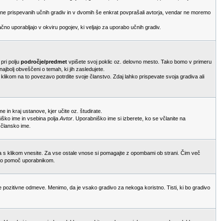
bine prispevanih učnih gradiv in v dvomih še enkrat povprašali avtorja, vendar ne moremo
čno uporabljajo v okviru pogojev, ki veljajo za uporabo učnih gradiv.
 pri polju
področje/predmet
vpišete svoj poklic oz. delovno mesto. Tako bomo v primeru
ajbolj obveščeni o temah, ki jih zasledujete.
 klikom na to povezavo potrdite svoje članstvo. Zdaj lahko prispevate svoja gradiva ali
me in kraj ustanove, kjer učite oz. študirate.
niško ime in vsebina polja
Avtor
. Uporabniško ime si izberete, ko se včlanite na
 člansko ime.
ga s klikom vnesite. Za vse ostale vnose si pomagajte z opombami ob strani. Čim več
eliko pomoč uporabnikom.
 pozitivne odmeve. Menimo, da je vsako gradivo za nekoga koristno. Tisti, ki bo gradivo