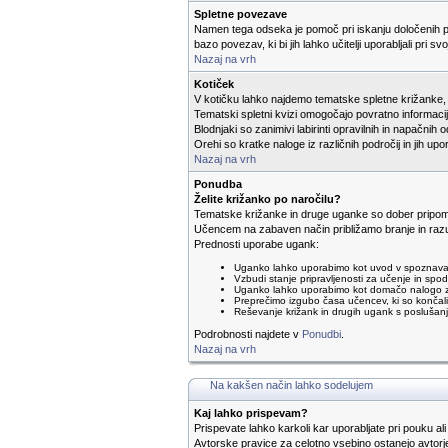
Spletne povezave
Namen tega odseka je pomoč pri iskanju določenih p
bazo povezav, ki bi jih lahko učitelji uporabljali pri svo
Nazaj na vrh
Kotiček
V kotičku lahko najdemo tematske spletne križanke, k
Tematski spletni kvizi omogočajo povratno informac
Blodnjaki so zanimivi labirinti opravilnih in napačnih o
Orehi so kratke naloge iz različnih področij in jih u
Nazaj na vrh
Ponudba
Želite križanko po naročilu?
Tematske križanke in druge uganke so dober pripom
Učencem na zabaven način približamo branje in razu
Prednosti uporabe ugank:
Uganko lahko uporabimo kot uvod v spoznavan
Vzbudi stanje pripravljenosti za učenje in sp
Uganko lahko uporabimo kot domačo nalogo za u
Preprečimo izgubo časa učencev, ki so končali
Reševanje križank in drugih ugank s posluša
Podrobnosti najdete v
Ponudbi
.
Nazaj na vrh
Na kakšen način lahko sodelujem
Kaj lahko prispevam?
Prispevate lahko karkoli kar uporabljate pri pouku ali
Avtorske pravice za celotno vsebino ostanejo avtorje