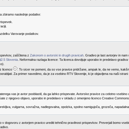
 da zbiramo naslednje podatke:
rispevek.
aciji.
razdelku Varovanje podatkov.
prispevkov, zaščitena z
Zakonom o avtorski in drugih pravicah
. Gradivo je last avtorjev in nam
i2.5 Slovenia
. Neformalna razlaga licence: Ta licenca dovoljuje uporabo in predelavo gradi
co).
 z licenco
. To sicer ne pomeni, da so vse pravice pridržane, ampak le, da ne vemo, kakš
porabljati. Za primer navedimo, da je za vsebino RTV Slovenije, ki je objavljena na naši stran
katerega vas je avtor pooblastil, da ga lahko prispevate. Avtorske pravice za celotno vsebino 
lašate z njegovo objavo, uporabo in predelavo v skladu z omenjeno licenco Creative Commons. 
obrekljiva, vulgarna, sovražna, nadlegovalna, opolzka, spolno namigujoča, grozeča, napadalna
mo v dogovoru z avtorjem pravico urediti tehnično pravilnost prispevkov. Preverjali bomo vse
radivo.