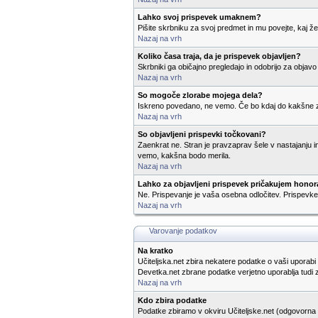
Lahko svoj prispevek umaknem?
Pišite skrbniku za svoj predmet in mu povejte, kaj žel
Nazaj na vrh
Koliko časa traja, da je prispevek objavljen?
Skrbniki ga običajno pregledajo in odobrijo za objavo
Nazaj na vrh
So mogoče zlorabe mojega dela?
Iskreno povedano, ne vemo. Če bo kdaj do kakšne zlo
Nazaj na vrh
So objavljeni prispevki točkovani?
Zaenkrat ne. Stran je pravzaprav šele v nastajanju in
vemo, kakšna bodo merila.
Nazaj na vrh
Lahko za objavljeni prispevek pričakujem honor
Ne. Prispevanje je vaša osebna odločitev. Prispevke 
Nazaj na vrh
Varovanje podatkov
Na kratko
Učiteljska.net zbira nekatere podatke o vaši uporabi 
Devetka.net zbrane podatke verjetno uporablja tudi 
Nazaj na vrh
Kdo zbira podatke
Podatke zbiramo v okviru Učiteljske.net (odgovorna