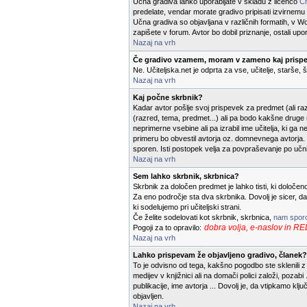
Učna gradiva lahko uporabljate v skladu z licenco
Cr
predelate, vendar morate gradivo pripisati izvirnemu av
Učna gradiva so objavljana v različnih formatih, v Wo
zapišete v forum. Avtor bo dobil priznanje, ostali upo
Nazaj na vrh
Če gradivo vzamem, moram v zameno kaj prispe
Ne. Učiteljska.net je odprta za vse, učitelje, starše,
Nazaj na vrh
Kaj počne skrbnik?
Kadar avtor pošlje svoj prispevek za predmet (ali raz
(razred, tema, predmet...) ali pa bodo kakšne druge ne
neprimerne vsebine ali pa izrabil ime učitelja, ki ga
primeru bo obvestil avtorja oz. domnevnega avtorja. K
sporen. Isti postopek velja za povpraševanje po učn
Nazaj na vrh
Sem lahko skrbnik, skrbnica?
Skrbnik za določen predmet je lahko tisti, ki določe
Za eno področje sta dva skrbnika. Dovolj je sicer, d
ki sodelujemo pri učiteljski strani.
Če želite sodelovati kot skrbnik, skrbnica,
nam sporo
dobra volja, e-naslov 
Pogoji za to opravilo:
Nazaj na vrh
Lahko prispevam že objavljeno gradivo, članek?
To je odvisno od tega, kakšno pogodbo ste sklenili z 
medijev v knjižnici ali na domači polici založi, pozab
publikacije, ime avtorja ... Dovolj je, da vtipkamo k
objavljen.
Nazaj na vrh