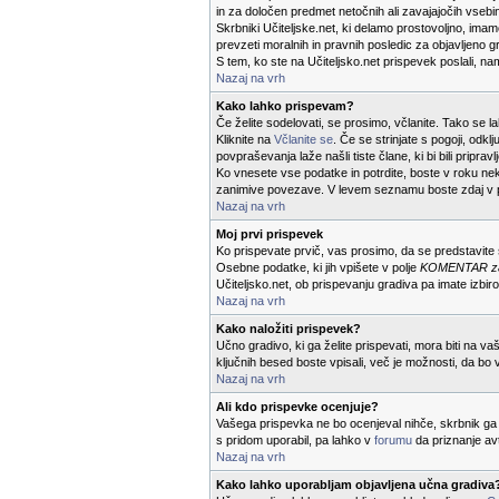
in za določen predmet netočnih ali zavajajočih vsebi
Skrbniki Učiteljske.net, ki delamo prostovoljno, ima
prevzeti moralnih in pravnih posledic za objavljeno g
S tem, ko ste na Učiteljsko.net prispevek poslali, na
Nazaj na vrh
Kako lahko prispevam?
Če želite sodelovati, se prosimo, včlanite. Tako se
Kliknite na
Včlanite se
. Če se strinjate s pogoji, odkl
povpraševanja laže našli tiste člane, ki bi bili priprav
Ko vnesete vse podatke in potrdite, boste v roku neka
zanimive povezave. V levem seznamu boste zdaj v 
Nazaj na vrh
Moj prvi prispevek
Ko prispevate prvič, vas prosimo, da se predstavit
Osebne podatke, ki jih vpišete v polje
KOMENTAR za u
Učiteljsko.net, ob prispevanju gradiva pa imate izbiro
Nazaj na vrh
Kako naložiti prispevek?
Učno gradivo, ki ga želite prispevati, mora biti na va
ključnih besed boste vpisali, več je možnosti, da bo 
Nazaj na vrh
Ali kdo prispevke ocenjuje?
Vašega prispevka ne bo ocenjeval nihče, skrbnik ga 
s pridom uporabil, pa lahko v
forumu
da priznanje av
Nazaj na vrh
Kako lahko uporabljam objavljena učna gradiva