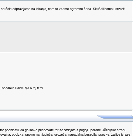
n se šele odpravljamo na iskanje, nam to vzame ogromno časa. Skušali bomo ustvariti
podbudili diskusijo o tej temi.
r pooblastil, da ga lahko prispevate ter se strinjate s pogoji uporabe Učiteljske strani.
egovalna, opolzka, spolno namigujoča, grozeča, napadalna besedila, psovke, žaljive izraze