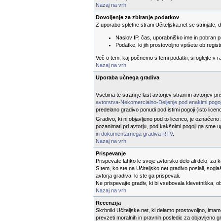
Nazaj na vrh
Dovoljenje za zbiranje podatkov
Z uporabo spletne strani Učiteljska.net se strinjate,
Naslov IP, čas, uporabniško ime in pobran p
Podatke, ki jih prostovoljno vpišete ob registr
Več o tem, kaj počnemo s temi podatki, si oglejte v 
Nazaj na vrh
Uporaba učnega gradiva
Vsebina te strani je last avtorjev strani in avtorjev 
avtorstva-Nekomercialno-Deljenje pod enakimi pogoj
predelano gradivo ponudi pod istimi pogoji (isto licen
Gradivo, ki ni objavljeno pod to licenco, je označeno
pozanimati pri avtorju, pod kakšnimi pogoji ga sme u
in dokumentarnega gradiva RTV
.
Nazaj na vrh
Prispevanje
Prispevate lahko le svoje avtorsko delo ali delo, za 
S tem, ko ste na Učiteljsko.net gradivo poslali, sog
avtorja gradiva, ki ste ga prispevali.
Ne prispevajte gradiv, ki bi vsebovala klevetniška, 
Nazaj na vrh
Recenzija
Skrbniki Učiteljske.net, ki delamo prostovoljno, ima
prevzeti moralnih in pravnih posledic za objavljeno g