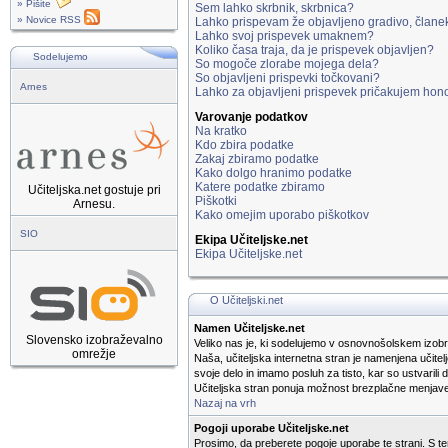
» Pišite
Sem lahko skrbnik, skrbnica?
» Novice RSS
Lahko prispevam že objavljeno gradivo, člane
Lahko svoj prispevek umaknem?
Koliko časa traja, da je prispevek objavljen?
Sodelujemo
So mogoče zlorabe mojega dela?
So objavljeni prispevki točkovani?
Arnes
Lahko za objavljeni prispevek pričakujem hon
Varovanje podatkov
Na kratko
Kdo zbira podatke
Zakaj zbiramo podatke
Kako dolgo hranimo podatke
Katere podatke zbiramo
Učiteljska.net gostuje pri
Piškotki
Arnesu.
Kako omejim uporabo piškotkov
SIO
Ekipa Učiteljske.net
Ekipa Učiteljske.net
O Učiteljski.net
Namen Učiteljske.net
Slovensko izobraževalno
Veliko nas je, ki sodelujemo v osnovnošolskem izobr
omrežje
Naša, učiteljska internetna stran je namenjena učitel
svoje delo in imamo posluh za tisto, kar so ustvarili 
Učiteljska stran ponuja možnost brezplačne menjave i
Nazaj na vrh
Pogoji uporabe Učiteljske.net
Prosimo, da preberete pogoje uporabe te strani. S tem,