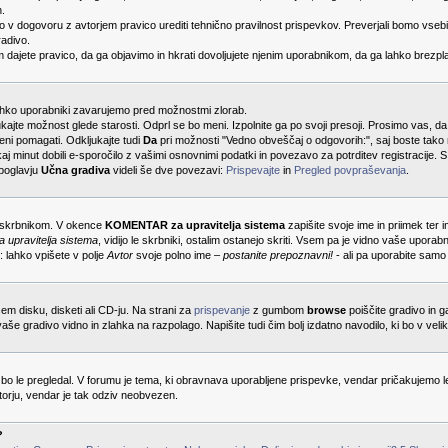
n.
mo v dogovoru z avtorjem pravico urediti tehnično pravilnost prispevkov. Preverjali bomo vse
radivo.
m dajete pravico, da ga objavimo in hkrati dovoljujete njenim uporabnikom, da ga lahko brezpla
 lahko uporabniki zavarujemo pred možnostmi zlorab.
jukajte možnost glede starosti. Odprl se bo meni. Izpolnite ga po svoji presoji. Prosimo vas, da
ljeni pomagati. Odkljukajte tudi
Da
pri možnosti "Vedno obveščaj o odgovorih:", saj boste tako n
j minut dobili e-sporočilo z vašimi osnovnimi podatki in povezavo za potrditev registracije. S
poglavju
Učna gradiva
videli še dve povezavi:
Prispevajte
in
Pregled povpraševanja
.
e skrbnikom. V okence
KOMENTAR za upravitelja sistema
zapišite svoje ime in priimek ter i
pravitelja sistema
, vidijo le skrbniki, ostalim ostanejo skriti. Vsem pa je vidno vaše uporab
: lahko vpišete v polje
Avtor
svoje polno ime –
postanite prepoznavni!
- ali pa uporabite samo
šem disku, disketi ali CD-ju. Na strani za
prispevanje
z gumbom
browse
poiščite gradivo in 
vaše gradivo vidno in zlahka na razpolago. Napišite tudi čim bolj izdatno navodilo, ki bo v v
bo le pregledal. V forumu je tema, ki obravnava uporabljene prispevke, vendar pričakujemo le
torju, vendar je tak odziv neobvezen.
?