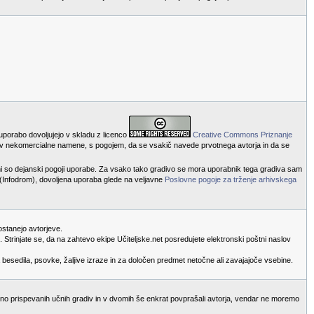
 uporabo dovoljujejo v skladu z licenco
Creative Commons Priznanje
va v nekomercialne namene, s pogojem, da se vsakič navede prvotnega avtorja in da se
ni so dejanski pogoji uporabe. Za vsako tako gradivo se mora uporabnik tega gradiva sam
i (Infodrom), dovoljena uporaba glede na veljavne
Poslovne pogoje za trženje arhivskega
ostanejo avtorjeve.
Strinjate se, da na zahtevo ekipe Učiteljske.net posredujete elektronski poštni naslov
 besedila, psovke, žaljive izraze in za določen predmet netočne ali zavajajoče vsebine.
bino prispevanih učnih gradiv in v dvomih še enkrat povprašali avtorja, vendar ne moremo