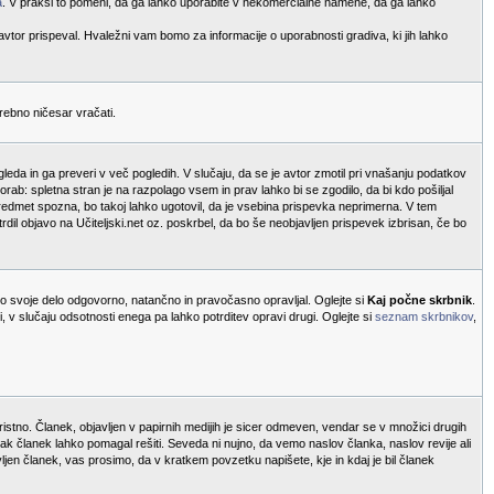
a
. V praksi to pomeni, da ga lahko uporabite v nekomercialne namene, da ga lahko
 avtor prispeval. Hvaležni vam bomo za informacije o uporabnosti gradiva, ki jih lahko
trebno ničesar vračati.
leda in ga preveri v več pogledih. V slučaju, da se je avtor zmotil pri vnašanju podatkov
orab: spletna stran je na razpolago vsem in prav lahko bi se zgodilo, da bi kdo pošiljal
 predmet spozna, bo takoj lahko ugotovil, da je vsebina prispevka neprimerna. V tem
rdil objavo na Učiteljski.net oz. poskrbel, da bo še neobjavljen prispevek izbrisan, če bo
bo svoje delo odgovorno, natančno in pravočasno opravljal. Oglejte si
Kaj počne skrbnik
.
 v slučaju odsotnosti enega pa lahko potrditev opravi drugi. Oglejte si
seznam skrbnikov
,
oristno. Članek, objavljen v papirnih medijih je sicer odmeven, vendar se v množici drugih
a tak članek lahko pomagal rešiti. Seveda ni nujno, da vemo naslov članka, naslov revije ali
vljen članek, vas prosimo, da v kratkem povzetku napišete, kje in kdaj je bil članek