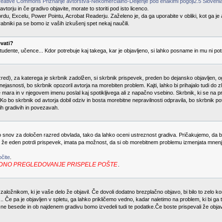
eative Commons Priznanje avtorstva-Nekomercialno-Deljenje pod enakimi pogoji2.5 Sloveni
torju in če gradivo objavite, morate to storiti pod isto licenco.
rdu, Excelu, Power Pointu, Acrobat Readerju. Zaželeno je, da ga uporabite v obliki, kot ga je
rabniki pa se bomo iz vaših izkušenj spet nekaj naučili.
vati?
 študente, učence... Kdor potrebuje kaj takega, kar je objavljeno, si lahko posname in mu ni po
red), za katerega je skrbnik zadolžen, si skrbnik prispevek, preden bo dejansko objavljen, og
jasnosti, bo skrbnik opozoril avtorja na morebiten problem. Kajti, lahko bi prihajalo tudi do zl
 ne mara in v njegovem imenu poslal kaj spotikljivega ali z napačno vsebino. Skrbnik, ki se na
o bo skrbnik od avtorja dobil odziv in bosta morebitne nepravilnosti odpravila, bo skrbnik pot
ih gradivih in povezavah.
no snov za določen razred obvlada, tako da lahko oceni ustreznost gradiva. Pričakujemo, da 
a že eden potrdi prispevek, imata pa možnost, da si ob morebitnem problemu izmenjata mnenji,
čite
.
in REDNO PREGLEDOVANJE PRISPELE POŠTE
.
založnikom, ki je vaše delo že objavil. Če dovoli dodatno brezplačno objavo, bi bilo to zelo k
i ... Če pa je objavljen v spletu, ga lahko prikličemo vedno, kadar naletimo na problem, ki bi g
ljučne besede in ob najdenem gradivu bomo izvedeli tudi te podatke.Če boste prispevali že obja