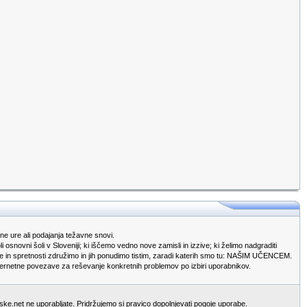
e ure ali podajanja težavne snovi.
snovni šoli v Sloveniji; ki iščemo vedno nove zamisli in izzive; ki želimo nadgraditi
zkušnje in spretnosti združimo in jih ponudimo tistim, zaradi katerih smo tu: NAŠIM UČENCEM.
 internetne povezave za reševanje konkretnih problemov po izbiri uporabnikov.
ljske.net ne uporabljate. Pridržujemo si pravico dopolnjevati pogoje uporabe.