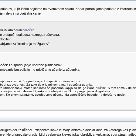
odatkov, ki jih lahko najdemo na svetovnem spletu. Kadar potrebujemo podatke z interneta i
jem delu in si olajšali iskanje.
i jih lahko tudi
naročite
.
ijo o uspešnosti posameznega reševalca.
dločitev.
porabljamo za "treniranje možganov".
oček za spodbujanje uporabe pisnih virov.
mevanje besedila in mu približamo učenje iz učbenika.
je nove snovi. Spopad z uganko sproži pozitiven odnos.
odbudi radovednost. Za tako delo je primerna manj obsežna uganka.
trditev snovi. Morda kopiramo še posebno kopijo za druge člane družine. S tem bomo v družini s
 s svojim rednim delom. Uganke so dobri pripomočki za preganjanje dolgočasja.
njem. Ko snov razlagamo, spodbujamo učence, da sproti iščejo besedo na določeno geslo.
 drugem delu z učenci. Prispevate lahko le svoje avtorsko delo ali delo, za katerega vas je avto
ve. Ne prispevajte gradiv, ki bi vsebovala klevetniška, obrekljiva, vulgarna, sovražna, nadl