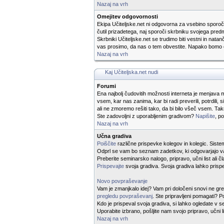
Nazaj na vrh
Omejitev odgovornosti
Ekipa Učiteljske.net ni odgovorna za vsebino sporočil
čutil prizadetega, naj sporoči skrbniku svojega predm
Skrbniki Učiteljske.net se trudimo biti vestni in nat
vas prosimo, da nas o tem obvestite. Napako bomo o
Nazaj na vrh
Kaj Učiteljska.net nudi
Forumi
Ena najbolj čudovitih možnosti interneta je menjava mn
vsem, kar nas zanima, kar bi radi preverili, potrdili
ali ne zmoremo rešiti tako, da bi bilo všeč vsem. T
Ste zadovoljni z uporabljenim gradivom?
Napišite
, p
Nazaj na vrh
Učna gradiva
Poiščite
različne prispevke kolegov in kolegic. Sistem 
Odprl se vam bo seznam zadetkov, ki odgovarjajo va
Preberite seminarsko nalogo, pripravo, učni list ali
Prispevajte
svoja gradiva. Svoja gradiva lahko prispe
Novo povpraševanje
Vam je zmanjkalo idej? Vam pri določeni snovi ne gre i
pregledu povpraševanj
. Ste pripravljeni pomagati? 
Kdo je prispeval svoja gradiva, si lahko ogledate v
Uporabite izbrano, pošljite nam svojo pripravo, učni l
Nazaj na vrh