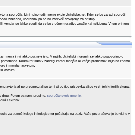
torja sporočila, ki ni nujno tudi mnenje ekpie Učiteljske.net. Kdor se bo zaradi sporočil
 bodo izbrisana, uporabnik pa ne bo imel več dovoljenja za pristop.
redili, vendar se lahko zgodi, da se bo v učnem gradivu znašlo kaj neljubega. V tem primeru
vaša mnenja in vi lahko počnete isto. V naših, Učiteljskih forumih se lahko pogovorimo o
ako pomembno. Kolikokrat smo v zadregi zaradi manjših ali večjih problemov, ki jih ne znamo
dporo in morda nasvetom.
li ostalim.
u avtorja ali po predmetu ali po temi ali po tipu prispevka ali po vseh teh kriterijih skupaj.
ekdo drug. Potem pa nam, prosimo,
sporočite svoje mnenje
.
aložil skrbnik.
rosite za pomoč kolege in kolegice ter počakajte na odziv. Vaše povpraševanje bo vidno v