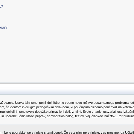
k?
orar?
aževanju. Ustvarjalni smo, polni idej. Iščemo vedno nove rešitve posameznega problema, učn
jem, študentom in drugim pedagoškim delavcem, ki poučujemo ali bomo poučevali na katerikoli o
drugi učitelji in smo svoje dosežke pripravljeni deliti z njimi. Svoje znanje, ustvarjalnost, i
n uporabe učnih listov, priprav, seminarskih nalog, testov, vaj, člankov, načrtov... ter nudi
 ko jo uporabite, se strinjate s temi pogoji. Če se z njimi ne strinjate, vas prosimo, da Učite