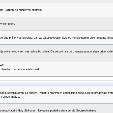
ite. Skrbnik bo prispevek odstranil.
 v treh dneh.
rabe prišlo, vas prosimo, da nas takoj obvestite. Šele ob konkretnem problemu bomo lahko odl
 je odvisno od vseh nas, ali se bo prijela. Če se bo in se bo izkazala za uporaben pripomoček 
ar?
objavljate po načelu solidarnosti.
naših spletnih strani za analizo. Podatke hranimo in obdelujemo zase in jih ne predajamo tretj
za druge analize.
 oseba Nataša Holy Šinkovec). Nekatere podatke zbira servis Google Analytics.