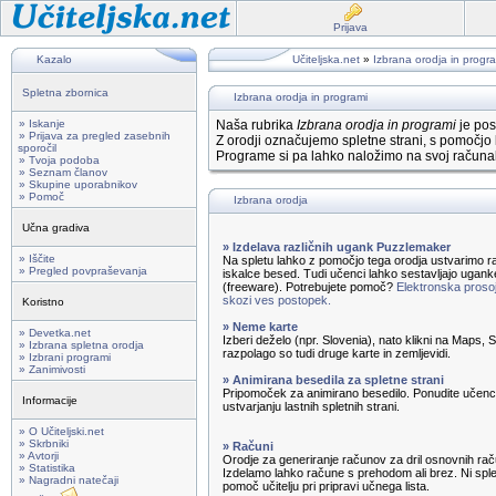
Prijava
Kazalo
Učiteljska.net
»
Izbrana orodja in progr
Spletna zbornica
Izbrana orodja in programi
» Iskanje
Naša rubrika
Izbrana orodja in programi
je pos
» Prijava za pregled zasebnih
Z orodji označujemo spletne strani, s pomočjo 
sporočil
Programe si pa lahko naložimo na svoj računal
» Tvoja podoba
» Seznam članov
» Skupine uporabnikov
» Pomoč
Izbrana orodja
Učna gradiva
» Izdelava različnih ugank Puzzlemaker
» Iščite
Na spletu lahko z pomočjo tega orodja ustvarimo ra
» Pregled povpraševanja
iskalce besed. Tudi učenci lahko sestavljajo ugank
(freeware). Potrebujete pomoč?
Elektronska prosoj
skozi ves postopek.
Koristno
» Neme karte
» Devetka.net
Izberi deželo (npr. Slovenia), nato klikni na Maps,
» Izbrana spletna orodja
razpolago so tudi druge karte in zemljevidi.
» Izbrani programi
» Zanimivosti
» Animirana besedila za spletne strani
Pripomoček za animirano besedilo. Ponudite učenc
Informacije
ustvarjanju lastnih spletnih strani.
» O Učiteljski.net
» Skrbniki
» Računi
» Avtorji
Orodje za generiranje računov za dril osnovnih rač
» Statistika
Izdelamo lahko račune s prehodom ali brez. Ni sple
» Nagradni natečaji
pomoč učitelju pri pripravi učnega lista.