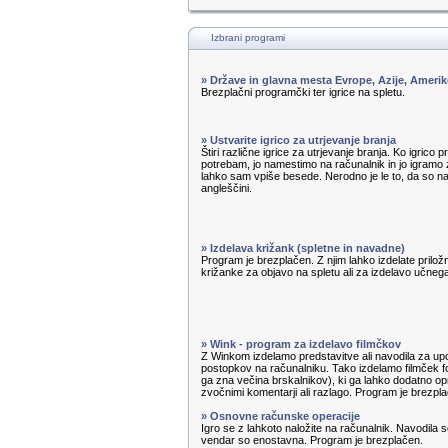
Izbrani programi
» Države in glavna mesta Evrope, Azije, Amerik
Brezplačni programčki ter igrice na spletu.
» Ustvarite igrico za utrjevanje branja
Štiri različne igrice za utrjevanje branja. Ko igrico 
potrebam, jo namestimo na računalnik in jo igramo z
lahko sam vpiše besede. Nerodno je le to, da so n
angleščini.
» Izdelava križank (spletne in navadne)
Program je brezplačen. Z njim lahko izdelate priložn
križanke za objavo na spletu ali za izdelavo učnega 
» Wink - program za izdelavo filmčkov
Z Winkom izdelamo predstavitve ali navodila za u
postopkov na računalniku. Tako izdelamo filmček f
ga zna večina brskalnikov), ki ga lahko dodatno op
zvočnimi komentarji ali razlago. Program je brezpl
» Osnovne računske operacije
Igro se z lahkoto naložite na računalnik. Navodila s
vendar so enostavna. Program je brezplačen.