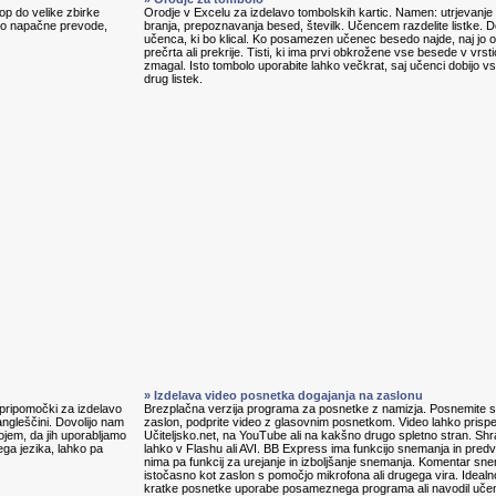
p do velike zbirke
Orodje v Excelu za izdelavo tombolskih kartic. Namen: utrjevanje 
jajo napačne prevode,
branja, prepoznavanja besed, številk. Učencem razdelite listke. D
učenca, ki bo klical. Ko posamezen učenec besedo najde, naj jo ob
prečrta ali prekrije. Tisti, ki ima prvi obkrožene vse besede v vrstic
zmagal. Isto tombolo uporabite lahko večkrat, saj učenci dobijo v
drug listek.
» Izdelava video posnetka dogajanja na zaslonu
, pripomočki za izdelavo
Brezplačna verzija programa za posnetke z namizja. Posnemite s
angleščini. Dovolijo nam
zaslon, podprite video z glasovnim posnetkom. Video lahko prisp
ojem, da jih uporabljamo
Učiteljsko.net, na YouTube ali na kakšno drugo spletno stran. Shr
ga jezika, lahko pa
lahko v Flashu ali AVI. BB Express ima funkcijo snemanja in predv
nima pa funkcij za urejanje in izboljšanje snemanja. Komentar s
istočasno kot zaslon s pomočjo mikrofona ali drugega vira. Idealn
kratke posnetke uporabe posameznega programa ali navodil uč