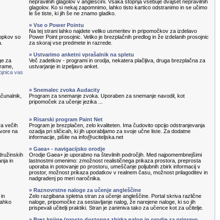
nepravilnih glagolov v angleščini. Vsaka stopnja vsebuje dvajset nepravilnih
glagolov. Ko si nekaj zapomnimo, lahko tisto kartico odstranimo in se učimo
le še tiste, ki jih še ne znamo gladko.
» Vse o Power Pointu
Na tej strani lahko najdete veliko usmeritev in pripomočkov za izdelavo
topkov so
Power Point prosojnic. Veliko je brezplačnih predlog in že izdelanih prosojnic
a.
za skoraj vse predmete in razrede.
» Ustvarimo anketni vprašalnik na spletu
ge za
Več zadetkov - programi in orodja, nekatera plačljiva, druga brezplačna za
grame,
ustvarjanje in izpeljavo anket.
ojnica vas
» Snemalec zvoka Audacity
čunalnik,
Program za snemanje zvoka. Uporaben za snemanje navodil, kot
pripomoček za učenje jezika ...
» Risarski program Paint Net
ra večih
Program je brezplačen, zelo kvaliteten. Ima čudovito opcijo odstranjevanja
ovore na
ozadja pri sličicah, ki jih uporabljamo za svoje učne liste. Za dodatne
informacije, pišite na info@uciteljska.net
» Gaea+ - navigacijsko orodje
družinskih
Orodje Gaea+ je uporabno na številnih področjih. Med najpomembnejšimi
nja in
lastnostmi omenimo: zmožnost realističnega prikaza prostora, preprosta
uporaba in potovanje po prostoru, umeščanje poljubnih zbirk informacij v
prostor, možnost prikaza podatkov v realnem času, možnost prilagoditev in
nadgradenj po meri naročnika.
» Raznovrstne naloge za učenje angleščine
 in
Zelo razgibana spletna stran za učenje angleščine. Portal skriva različne
lahko
naloge, pripomočke za sestavljanje nalog, že narejene naloge, ki so jih
prispevali učitelji praktiki. Stran je zanimiva tako za učence kot za učitelje.
» Brez knjige (prosto dostopna zbirka nalog in orodje za pripravo