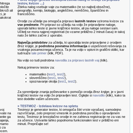
hitrega
testov, kvizov …)
oločite
Zbirka nalog vsebuje vaje za matematiko (te so najbolj obsežne),
kroži ali
geografijo, kemijo, biologijo, angleščino, nemščino, španščino in
i, je
francoščino.
sakokrat
Orodje za učitelje pa omogoča pripravo
lastnih testov
oziroma kvizov za
vse predmete
. Pri pripravi so učitelju na voljo že pripravljene naloge,
uporabi lahko teste iz javne knjižnice testov, ali pa naloge sestavi sam.
Učitelj se mora najprej registrirati (to vzame približno 2 minuti časa) in takoj
nato že lahko začne z uporabo.
Največja pridobitev
za učitelja, ki uporablja teste pripravljene z orodjem
Brez knjige
, je
podrobna povratna informacija
o uspešnosti reševanja za
vsakega posameznega učenca. Ta je na voljo v opisni in grafični obliki, kar
tudi kaže
tale primer
(klik, PDF).
Na voljo so tudi podrobna
navodila za pripravo lastnih vaj
(klik).
Nekaj primerov testov za:
matematiko (
test1
,
test2
),
slovenščino (
test1
,
test2
),
spoznavanje okolja (
test1
,
test2
).
Za spremljanje znanja poštevanke s pomočjo orodja
Brez knjige
, je v javni
knjižnici testov na voljo že pripravljen test. Oglejte si
navodilo
(klik), kako ta
test dodelite vašim učencem.
» TESTMOZ - Izdelava kvizov na spletu
voj
Testmoz je generator testov, ki omogoča štiri vrste vprašanj, samodejno
evate na
razvrščanje, zelo preprost vmesnik in podrobna poročila o opravljenem
anite ga
testu. Testmoz je brezplačno orodje in ne zahteva registracije ne za vas ne
ajanja,
za učence. Ustvarite lahko popolnoma funkcionalen test v približno eni
nemamo
minuti. Prepričajte se!
o za
encem.