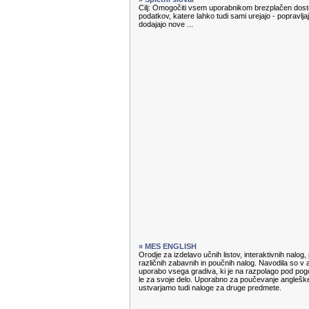
Cilj: Omogočiti vsem uporabnikom brezplačen dosto
podatkov, katere lahko tudi sami urejajo - popravl
dodajajo nove ...
» MES ENGLISH
Orodje za izdelavo učnih listov, interaktivnih nalog
različnih zabavnih in poučnih nalog. Navodila so v 
uporabo vsega gradiva, ki je na razpolago pod pog
le za svoje delo. Uporabno za poučevanje angleške
ustvarjamo tudi naloge za druge predmete.