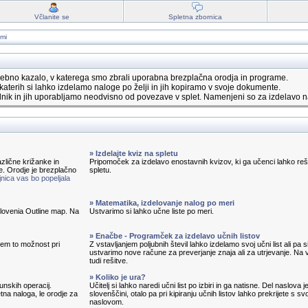
Včlanite se
Spletna zbornica
ami
ebno kazalo, v katerega smo zbrali uporabna brezplačna orodja in programe.
katerih si lahko izdelamo naloge po želji in jih kopiramo v svoje dokumente.
nik in jih uporabljamo neodvisno od povezave v splet. Namenjeni so za izdelavo n
» Izdelajte kviz na spletu
zlične križanke in
Pripomoček za izdelavo enostavnih kvizov, ki ga učenci lahko reš
e. Orodje je brezplačno
spletu.
nica vas bo popeljala
» Matematika, izdelovanje nalog po meri
 Slovenia Outline map. Na
Ustvarimo si lahko učne liste po meri.
» Enačbe - Programček za izdelavo učnih listov
em to možnost pri
Z vstavljanjem poljubnih števil lahko izdelamo svoj učni list ali pa s
ustvarimo nove račune za preverjanje znaja ali za utrjevanje. Na v
tudi rešitve.
» Koliko je ura?
unskih operacij.
Učitelj si lahko naredi učni list po izbiri in ga natisne. Del naslova j
tna naloga, le orodje za
slovenščini, otalo pa pri kipiranju učnih listov lahko prekrijete s sv
naslovom.