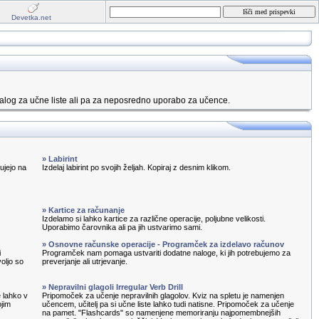
Devetka.net
alog za učne liste ali pa za neposredno uporabo za učence.
» Labirint
ujejo na
Izdelaj labirint po svojih željah. Kopiraj z desnim klikom.
» Kartice za računanje
Izdelamo si lahko kartice za različne operacije, poljubne velikosti.
Uporabimo čarovnika ali pa jih ustvarimo sami.
» Osnovne računske operacije - Programček za izdelavo računov
i
Programček nam pomaga ustvariti dodatne naloge, ki jih potrebujemo za
oljo so
preverjanje ali utrjevanje.
» Nepravilni glagoli Irregular Verb Drill
e lahko v
Pripomoček za učenje nepravilnih glagolov. Kviz na spletu je namenjen
ojim
učencem, učitelj pa si učne liste lahko tudi natisne. Pripomoček za učenje
na pamet. "Flashcards" so namenjene memoriranju najpomembnejših