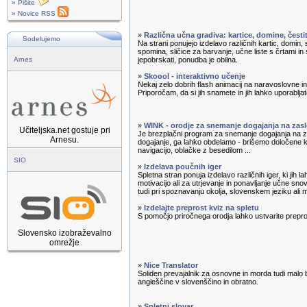
» Pišite
» Novice RSS
» Različna učna gradiva: kartice, domine, čest
Sodelujemo
Na strani ponujejo izdelavo različnih kartic, domin, s
spomina, sličice za barvanje, učne liste s črtami in 
Arnes
jepobrskati, ponudba je obilna.
» Skoool - interaktivno učenje
Nekaj zelo dobrih flash animacij na naravoslovne 
Priporočam, da si jih snamete in jih lahko uporabljate
» WINK - orodje za snemanje dogajanja na zas
Učiteljska.net gostuje pri
Je brezplačni program za snemanje dogajanja na
Arnesu.
dogajanje, ga lahko obdelamo - brišemo določene
navigacijo, oblačke z besedilom ...
SIO
» Izdelava poučnih iger
Spletna stran ponuja izdelavo različnih iger, ki jih 
motivacijo ali za utrjevanje in ponavljanje učne sno
tudi pri spoznavanju okolja, slovenskem jeziku ali 
» Izdelajte preprost kviz na spletu
S pomočjo priročnega orodja lahko ustvarite prepro
Slovensko izobraževalno
omrežje
» Nice Translator
Soliden prevajalnik za osnovne in morda tudi malo 
angleščine v slovenščino in obratno.
» Spletni slovar