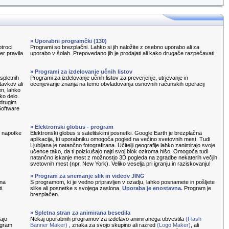
» Uporabni programčki (130)
otroci
Programi so brezplačni. Lahko si jih naložite z osebno uporabo ali za
ter pravila
uporabo v šolah. Prepovedano jih je prodajati ali kako drugače razpečavati.
» Programi za izdelovanje učnih listov
spletnih
Programi za izdelovanje učnih listov za preverjenje, utrjevanje in
tavkov ali
ocenjevanje znanja na temo obvladovanja osnovnih računskih operacij
en, lahko
ko delo.
 drugim.
Software
» Elektronski globus - program
e napotke
Elektronski globus s satelitskimi posnetki. Google Earth je brezplačna
aplikacija, ki uporabniku omogoča pogled na večino svetovnih mest. Tudi
Ljubljana je natančno fotografirana. Učitelji geografije lahko zanimirajo svoje
učence tako, da ti poizkušajo najti svoj blok oziroma hišo. Omogoča tudi
natančno iskanje mest z možnostjo 3D pogleda na zgradbe nekaterih večjih
svetovnih mest (npr. New York). Veliko veselja pri igranju in raziskovanju!
» Program za snemanje slik in videov JING
 na
S programom, ki je vedno pripravljen v ozadju, lahko posnamete in pošljete
i.
slike ali posnetke s svojega zaslona.
Uporaba je enostavna.
Program je
brezplačen.
» Spletna stran za animirana besedila
ajo
Nekaj uporabnih programov za izdelavo animiranega obvestila
(Flash
rogram
Banner Maker)
, znaka za svojo skupino ali razred
(Logo Maker)
, ali