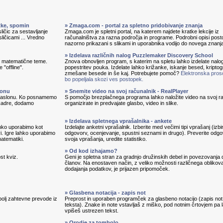
itke, spomin
» Zmaga.com - portal za spletno pridobivanje znanja
ličic za sestavljanje
Zmaga.com je spletni portal, na katerem najdete kratke lekcije iz
sličicami ... Vredno
računalništva za razna področja in programe. Podrobni opisi pos
nazorno prikazani s slikami in uporabnika vodijo do novega znanj
» Izdelava različnih nalog Puzzlemaker Discovery School
in matematične teme.
Znova obnovljen program, s katerim na spletu lahko izdelate nalo
 "offline".
popestritev pouka. Izdelate lahko križanke, iskanje besed, kripto
zmešane besede in še kaj. Potrebujete pomoč?
Elektronska pros
bo popeljala skozi ves postopek.
lonu
» Snemite video na svoj računalnik - RealPlayer
 zaslonu. Ko posnamemo
S pomočjo brezplačnega programa lahko naložite video na svoj ra
 kadre, dodamo
organizirate in predvajate glasbo, video in slike.
» Izdelava spletnega vprašalnika - ankete
lahko uporabimo kot
Izdelajte anketni vprašalnik. Izberite med večimi tipi vprašanj (izbi
vi. Igre lahko uporabimo
odgovorv, ocenjevanje, spustni seznami in drugo). Preverite odg
matematiki.
svoja vprašanja, uredite statistiko.
» Od kod izhajamo?
st kviz.
Geni je spletna stran za gradnjo družinskih debel in povezovanja 
članov. Na enostaven način, z veliko možnosti različnega oblikova
dodajanja podatkov, je prijazen pripomoček.
» Glasbena notacija - zapis not
bolj zahtevne prevode iz
Preprost in uporaben programček za glasbeno notacijo (zapis not
teksta). Znake in note vstavljaš z miško, pod notnim črtovjem pa 
vpišeš ustrezen tekst.
» Orodje za tombolo