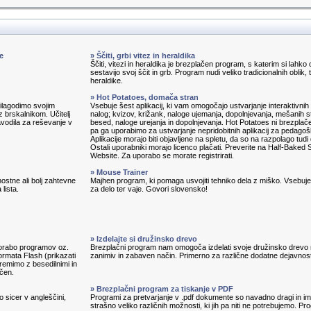
e
» Ščiti, grbi vitez in heraldika
Ščiti, vitezi in heraldika je brezplačen program, s katerim si lahko 
sestavijo svoj ščit in grb. Program nudi veliko tradicionalnih oblik, 
heraldike.
» Hot Potatoes, domača stran
prilagodimo svojim
Vsebuje šest aplikacij, ki vam omogočajo ustvarjanje interaktivnih 
 brskalnikom. Učitelj
nalog; kvizov, križank, naloge ujemanja, dopolnjevanja, mešanih s
avodila za reševanje v
besed, naloge urejanja in dopolnjevanja. Hot Potatoes ni brezplač
pa ga uporabimo za ustvarjanje nepridobitnih aplikacij za pedagoš
Aplikacije morajo biti objavljene na spletu, da so na razpolago tudi
Ostali uporabniki morajo licenco plačati. Preverite na Half-Baked 
Website. Za uporabo se morate registrirati.
» Mouse Trainer
ostne ali bolj zahtevne
Majhen program, ki pomaga usvojiti tehniko dela z miško. Vsebuj
lista.
za delo ter vaje. Govori slovensko!
» Izdelajte si družinsko drevo
porabo programov oz.
Brezplačni program nam omogoča izdelati svoje družinsko drevo
ormata Flash (prikazati
zanimiv in zabaven način. Primerno za različne dodatne dejavnost
remimo z besedilnimi in
ačen.
» Brezplačni program za tiskanje v PDF
o sicer v angleščini,
Programi za pretvarjanje v .pdf dokumente so navadno dragi in im
strašno veliko različnih možnosti, ki jih pa niti ne potrebujemo. P