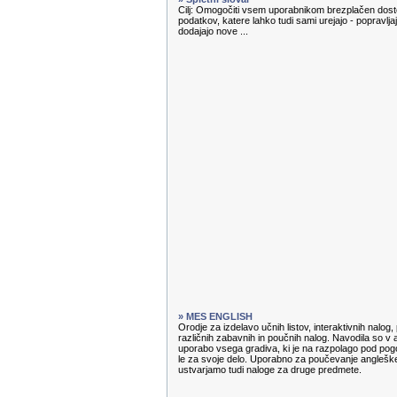
Cilj: Omogočiti vsem uporabnikom brezplačen dosto
podatkov, katere lahko tudi sami urejajo - popravl
dodajajo nove ...
» MES ENGLISH
Orodje za izdelavo učnih listov, interaktivnih nalog
različnih zabavnih in poučnih nalog. Navodila so v 
uporabo vsega gradiva, ki je na razpolago pod pog
le za svoje delo. Uporabno za poučevanje angleške
ustvarjamo tudi naloge za druge predmete.