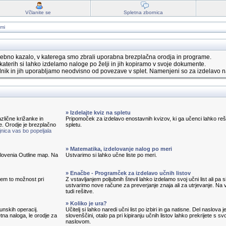
Včlanite se
Spletna zbornica
ami
ebno kazalo, v katerega smo zbrali uporabna brezplačna orodja in programe.
katerih si lahko izdelamo naloge po želji in jih kopiramo v svoje dokumente.
nik in jih uporabljamo neodvisno od povezave v splet. Namenjeni so za izdelavo n
» Izdelajte kviz na spletu
zlične križanke in
Pripomoček za izdelavo enostavnih kvizov, ki ga učenci lahko reš
e. Orodje je brezplačno
spletu.
nica vas bo popeljala
» Matematika, izdelovanje nalog po meri
 Slovenia Outline map. Na
Ustvarimo si lahko učne liste po meri.
» Enačbe - Programček za izdelavo učnih listov
em to možnost pri
Z vstavljanjem poljubnih števil lahko izdelamo svoj učni list ali pa s
ustvarimo nove račune za preverjanje znaja ali za utrjevanje. Na v
tudi rešitve.
» Koliko je ura?
unskih operacij.
Učitelj si lahko naredi učni list po izbiri in ga natisne. Del naslova j
tna naloga, le orodje za
slovenščini, otalo pa pri kipiranju učnih listov lahko prekrijete s sv
naslovom.