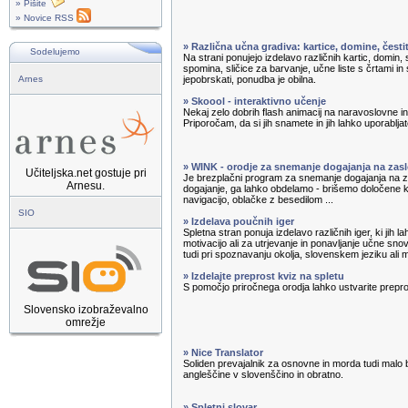
» Pišite
» Novice RSS
» Različna učna gradiva: kartice, domine, čest
Sodelujemo
Na strani ponujejo izdelavo različnih kartic, domin, s
spomina, sličice za barvanje, učne liste s črtami in 
Arnes
jepobrskati, ponudba je obilna.
» Skoool - interaktivno učenje
Nekaj zelo dobrih flash animacij na naravoslovne 
Priporočam, da si jih snamete in jih lahko uporabljate
» WINK - orodje za snemanje dogajanja na zas
Učiteljska.net gostuje pri
Je brezplačni program za snemanje dogajanja na
Arnesu.
dogajanje, ga lahko obdelamo - brišemo določene
navigacijo, oblačke z besedilom ...
SIO
» Izdelava poučnih iger
Spletna stran ponuja izdelavo različnih iger, ki jih 
motivacijo ali za utrjevanje in ponavljanje učne sno
tudi pri spoznavanju okolja, slovenskem jeziku ali 
» Izdelajte preprost kviz na spletu
S pomočjo priročnega orodja lahko ustvarite prepro
Slovensko izobraževalno
omrežje
» Nice Translator
Soliden prevajalnik za osnovne in morda tudi malo 
angleščine v slovenščino in obratno.
» Spletni slovar