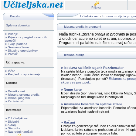
Prijava
Kazalo
Učiteljska.net
»
Izbrana orodja in progr
Spletna zbornica
Izbrana orodja in programi
» Iskanje
Naša rubrika
Izbrana orodja in programi
je pos
» Prijava za pregled zasebnih
Z orodji označujemo spletne strani, s pomočjo 
sporočil
Programe si pa lahko naložimo na svoj računal
» Tvoja podoba
» Seznam članov
» Skupine uporabnikov
» Pomoč
Izbrana orodja
Učna gradiva
» Izdelava različnih ugank Puzzlemaker
» Iščite
Na spletu lahko z pomočjo tega orodja ustvarimo ra
» Pregled povpraševanja
iskalce besed. Tudi učenci lahko sestavljajo ugank
(freeware). Potrebujete pomoč?
Elektronska prosoj
skozi ves postopek.
Koristno
» Neme karte
» Devetka.net
Izberi deželo (npr. Slovenia), nato klikni na Maps,
» Izbrana spletna orodja
razpolago so tudi druge karte in zemljevidi.
» Izbrani programi
» Zanimivosti
» Animirana besedila za spletne strani
Pripomoček za animirano besedilo. Ponudite učenc
Informacije
ustvarjanju lastnih spletnih strani.
» O Učiteljski.net
» Skrbniki
» Računi
» Avtorji
Orodje za generiranje računov za dril osnovnih rač
» Statistika
Izdelamo lahko račune s prehodom ali brez. Ni sple
» Nagradni natečaji
pomoč učitelju pri pripravi učnega lista.