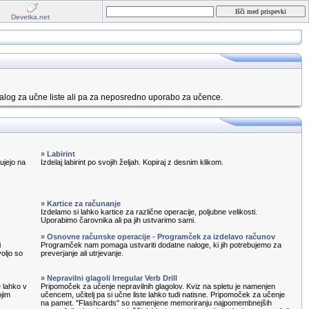
Devetka.net
alog za učne liste ali pa za neposredno uporabo za učence.
» Labirint
ujejo na
Izdelaj labirint po svojih željah. Kopiraj z desnim klikom.
» Kartice za računanje
Izdelamo si lahko kartice za različne operacije, poljubne velikosti.
Uporabimo čarovnika ali pa jih ustvarimo sami.
» Osnovne računske operacije - Programček za izdelavo računov
i
Programček nam pomaga ustvariti dodatne naloge, ki jih potrebujemo za
oljo so
preverjanje ali utrjevanje.
» Nepravilni glagoli Irregular Verb Drill
e lahko v
Pripomoček za učenje nepravilnih glagolov. Kviz na spletu je namenjen
ojim
učencem, učitelj pa si učne liste lahko tudi natisne. Pripomoček za učenje
na pamet. "Flashcards" so namenjene memoriranju najpomembnejših