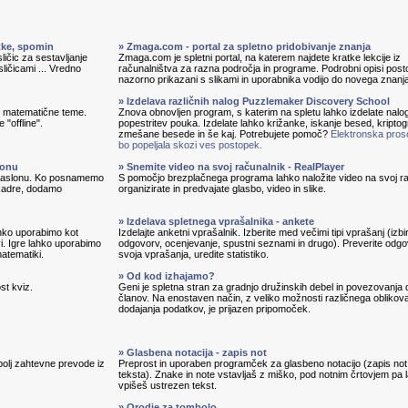
itke, spomin
» Zmaga.com - portal za spletno pridobivanje znanja
ličic za sestavljanje
Zmaga.com je spletni portal, na katerem najdete kratke lekcije iz
sličicami ... Vredno
računalništva za razna področja in programe. Podrobni opisi pos
nazorno prikazani s slikami in uporabnika vodijo do novega znanj
» Izdelava različnih nalog Puzzlemaker Discovery School
in matematične teme.
Znova obnovljen program, s katerim na spletu lahko izdelate nalo
 "offline".
popestritev pouka. Izdelate lahko križanke, iskanje besed, kripto
zmešane besede in še kaj. Potrebujete pomoč?
Elektronska pros
bo popeljala skozi ves postopek.
lonu
» Snemite video na svoj računalnik - RealPlayer
 zaslonu. Ko posnamemo
S pomočjo brezplačnega programa lahko naložite video na svoj ra
 kadre, dodamo
organizirate in predvajate glasbo, video in slike.
» Izdelava spletnega vprašalnika - ankete
lahko uporabimo kot
Izdelajte anketni vprašalnik. Izberite med večimi tipi vprašanj (izbi
vi. Igre lahko uporabimo
odgovorv, ocenjevanje, spustni seznami in drugo). Preverite odg
matematiki.
svoja vprašanja, uredite statistiko.
» Od kod izhajamo?
st kviz.
Geni je spletna stran za gradnjo družinskih debel in povezovanja 
članov. Na enostaven način, z veliko možnosti različnega oblikova
dodajanja podatkov, je prijazen pripomoček.
» Glasbena notacija - zapis not
bolj zahtevne prevode iz
Preprost in uporaben programček za glasbeno notacijo (zapis not
teksta). Znake in note vstavljaš z miško, pod notnim črtovjem pa 
vpišeš ustrezen tekst.
» Orodje za tombolo