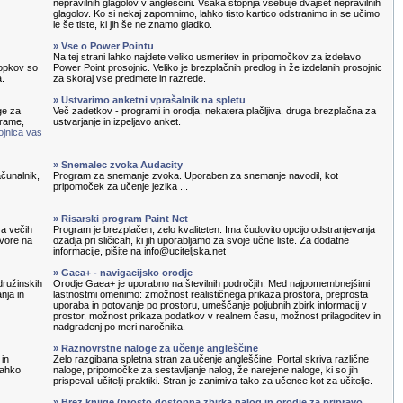
nepravilnih glagolov v angleščini. Vsaka stopnja vsebuje dvajset nepravilnih
glagolov. Ko si nekaj zapomnimo, lahko tisto kartico odstranimo in se učimo
le še tiste, ki jih še ne znamo gladko.
» Vse o Power Pointu
Na tej strani lahko najdete veliko usmeritev in pripomočkov za izdelavo
topkov so
Power Point prosojnic. Veliko je brezplačnih predlog in že izdelanih prosojnic
a.
za skoraj vse predmete in razrede.
» Ustvarimo anketni vprašalnik na spletu
ge za
Več zadetkov - programi in orodja, nekatera plačljiva, druga brezplačna za
grame,
ustvarjanje in izpeljavo anket.
ojnica vas
» Snemalec zvoka Audacity
čunalnik,
Program za snemanje zvoka. Uporaben za snemanje navodil, kot
pripomoček za učenje jezika ...
» Risarski program Paint Net
ra večih
Program je brezplačen, zelo kvaliteten. Ima čudovito opcijo odstranjevanja
ovore na
ozadja pri sličicah, ki jih uporabljamo za svoje učne liste. Za dodatne
informacije, pišite na info@uciteljska.net
» Gaea+ - navigacijsko orodje
družinskih
Orodje Gaea+ je uporabno na številnih področjih. Med najpomembnejšimi
nja in
lastnostmi omenimo: zmožnost realističnega prikaza prostora, preprosta
uporaba in potovanje po prostoru, umeščanje poljubnih zbirk informacij v
prostor, možnost prikaza podatkov v realnem času, možnost prilagoditev in
nadgradenj po meri naročnika.
» Raznovrstne naloge za učenje angleščine
 in
Zelo razgibana spletna stran za učenje angleščine. Portal skriva različne
lahko
naloge, pripomočke za sestavljanje nalog, že narejene naloge, ki so jih
prispevali učitelji praktiki. Stran je zanimiva tako za učence kot za učitelje.
» Brez knjige (prosto dostopna zbirka nalog in orodje za pripravo