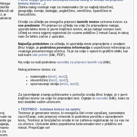
hitrega
testov, kvizov …)
oločite
Zbirka nalog vsebuje vaje za matematiko (te so najbolj obsežne),
kroži ali
geografijo, kemijo, biologijo, angleščino, nemščino, španščino in
i, je
francoščino.
sakokrat
Orodje za učitelje pa omogoča pripravo
lastnih testov
oziroma kvizov za
vse predmete
. Pri pripravi so učitelju na voljo že pripravljene naloge,
uporabi lahko teste iz javne knjižnice testov, ali pa naloge sestavi sam.
Učitelj se mora najprej registrirati (to vzame približno 2 minuti časa) in takoj
nato že lahko začne z uporabo.
Največja pridobitev
za učitelja, ki uporablja teste pripravljene z orodjem
Brez knjige
, je
podrobna povratna informacija
o uspešnosti reševanja za
vsakega posameznega učenca. Ta je na voljo v opisni in grafični obliki, kar
tudi kaže
tale primer
(klik, PDF).
Na voljo so tudi podrobna
navodila za pripravo lastnih vaj
(klik).
Nekaj primerov testov za:
matematiko (
test1
,
test2
),
slovenščino (
test1
,
test2
),
spoznavanje okolja (
test1
,
test2
).
Za spremljanje znanja poštevanke s pomočjo orodja
Brez knjige
, je v javni
knjižnici testov na voljo že pripravljen test. Oglejte si
navodilo
(klik), kako ta
test dodelite vašim učencem.
» TESTMOZ - Izdelava kvizov na spletu
voj
Testmoz je generator testov, ki omogoča štiri vrste vprašanj, samodejno
evate na
razvrščanje, zelo preprost vmesnik in podrobna poročila o opravljenem
anite ga
testu. Testmoz je brezplačno orodje in ne zahteva registracije ne za vas ne
ajanja,
za učence. Ustvarite lahko popolnoma funkcionalen test v približno eni
nemamo
minuti. Prepričajte se!
o za
encem.