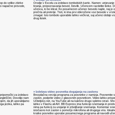
p do velike zbirke
Orodje v Excelu za izdelavo tombolskih kartic. Namen: utrjevanje 
jajo napačne prevode,
branja, prepoznavanja besed, številk. Učencem razdelite listke. D
učenca, ki bo klical. Ko posamezen učenec besedo najde, naj jo ob
prečrta ali prekrije. Tisti, ki ima prvi obkrožene vse besede v vrstic
zmagal. Isto tombolo uporabite lahko večkrat, saj učenci dobijo v
drug listek.
» Izdelava video posnetka dogajanja na zaslonu
, pripomočki za izdelavo
Brezplačna verzija programa za posnetke z namizja. Posnemite s
angleščini. Dovolijo nam
zaslon, podprite video z glasovnim posnetkom. Video lahko prisp
ojem, da jih uporabljamo
Učiteljsko.net, na YouTube ali na kakšno drugo spletno stran. Shr
ga jezika, lahko pa
lahko v Flashu ali AVI. BB Express ima funkcijo snemanja in predv
nima pa funkcij za urejanje in izboljšanje snemanja. Komentar s
istočasno kot zaslon s pomočjo mikrofona ali drugega vira. Idealn
kratke posnetke uporabe posameznega programa ali navodil uč