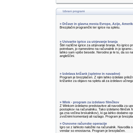
Izbrani programi
» Države in glavna mesta Evrope, Azije, Amerik
Brezplačni programčki ter igrice na spletu.
» Ustvarite igrico za utrjevanje branja
Štiri različne igrice za utrjevanje branja. Ko igrico 
potrebam, jo namestimo na računalnik in jo igramo z
lahko sam vpiše besede. Nerodno je le to, da so n
angleščini.
» Izdelava križank (spletne in navadne)
Program je brezplačen. Z njim lahko izdelate priložn
križanke za objavo na spletu ali za izdelavo učnega 
» Wink - program za izdelavo filmčkov
Z Winkom izdelamo predstavitve ali navodila za u
postopkov na računalniku. Tako izdelamo filmček f
ga zna večina brskalnikov), ki ga lahko dodatno op
zvočnimi komentarji ali razlago. Program je brezpl
» Osnovne računske operacije
Igro se z lahkoto naložite na računalnik. Navodila s
vendar so enostavna. Program je brezplačen.