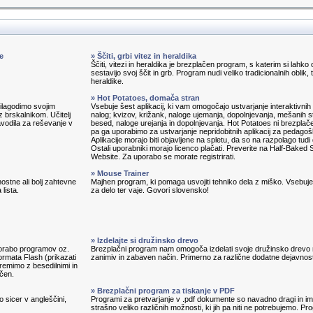
e
» Ščiti, grbi vitez in heraldika
Ščiti, vitezi in heraldika je brezplačen program, s katerim si lahko 
sestavijo svoj ščit in grb. Program nudi veliko tradicionalnih oblik, 
heraldike.
» Hot Potatoes, domača stran
prilagodimo svojim
Vsebuje šest aplikacij, ki vam omogočajo ustvarjanje interaktivnih 
 brskalnikom. Učitelj
nalog; kvizov, križank, naloge ujemanja, dopolnjevanja, mešanih s
avodila za reševanje v
besed, naloge urejanja in dopolnjevanja. Hot Potatoes ni brezplač
pa ga uporabimo za ustvarjanje nepridobitnih aplikacij za pedagoš
Aplikacije morajo biti objavljene na spletu, da so na razpolago tudi
Ostali uporabniki morajo licenco plačati. Preverite na Half-Baked 
Website. Za uporabo se morate registrirati.
» Mouse Trainer
ostne ali bolj zahtevne
Majhen program, ki pomaga usvojiti tehniko dela z miško. Vsebuj
lista.
za delo ter vaje. Govori slovensko!
» Izdelajte si družinsko drevo
porabo programov oz.
Brezplačni program nam omogoča izdelati svoje družinsko drevo
ormata Flash (prikazati
zanimiv in zabaven način. Primerno za različne dodatne dejavnost
remimo z besedilnimi in
ačen.
» Brezplačni program za tiskanje v PDF
o sicer v angleščini,
Programi za pretvarjanje v .pdf dokumente so navadno dragi in im
strašno veliko različnih možnosti, ki jih pa niti ne potrebujemo. P