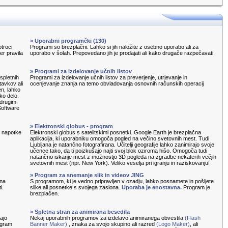
» Uporabni programčki (130)
otroci
Programi so brezplačni. Lahko si jih naložite z osebno uporabo ali za
ter pravila
uporabo v šolah. Prepovedano jih je prodajati ali kako drugače razpečavati.
» Programi za izdelovanje učnih listov
spletnih
Programi za izdelovanje učnih listov za preverjenje, utrjevanje in
tavkov ali
ocenjevanje znanja na temo obvladovanja osnovnih računskih operacij
en, lahko
ko delo.
 drugim.
Software
» Elektronski globus - program
e napotke
Elektronski globus s satelitskimi posnetki. Google Earth je brezplačna
aplikacija, ki uporabniku omogoča pogled na večino svetovnih mest. Tudi
Ljubljana je natančno fotografirana. Učitelji geografije lahko zanimirajo svoje
učence tako, da ti poizkušajo najti svoj blok oziroma hišo. Omogoča tudi
natančno iskanje mest z možnostjo 3D pogleda na zgradbe nekaterih večjih
svetovnih mest (npr. New York). Veliko veselja pri igranju in raziskovanju!
» Program za snemanje slik in videov JING
 na
S programom, ki je vedno pripravljen v ozadju, lahko posnamete in pošljete
i.
slike ali posnetke s svojega zaslona.
Uporaba je enostavna.
Program je
brezplačen.
» Spletna stran za animirana besedila
ajo
Nekaj uporabnih programov za izdelavo animiranega obvestila
(Flash
rogram
Banner Maker)
, znaka za svojo skupino ali razred
(Logo Maker)
, ali