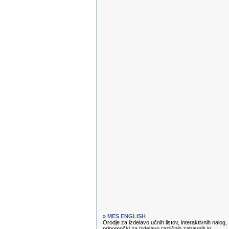
» MES ENGLISH
Orodje za izdelavo učnih listov, interaktivnih nalog,
pripomočki za izdelavo različnih zabavnih in