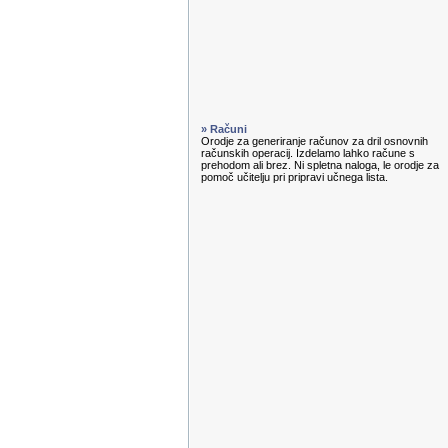
» Računi
Orodje za generiranje računov za dril osnovnih
računskih operacij. Izdelamo lahko račune s
prehodom ali brez. Ni spletna naloga, le orodje za
pomoč učitelju pri pripravi učnega lista.