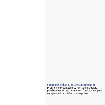
» Izdelava križank (spletne in navadne)
Program je brezplačen. Z njim lahko izdelate
priložnostne ali bolj zahtevne križanke za objavo
na spletu ali za izdelavo učnega lista.