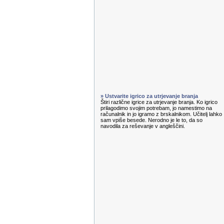
» Ustvarite igrico za utrjevanje branja
Štiri različne igrice za utrjevanje branja. Ko igrico
prilagodimo svojim potrebam, jo namestimo na
računalnik in jo igramo z brskalnikom. Učitelj lahko
sam vpiše besede. Nerodno je le to, da so
navodila za reševanje v angleščini.