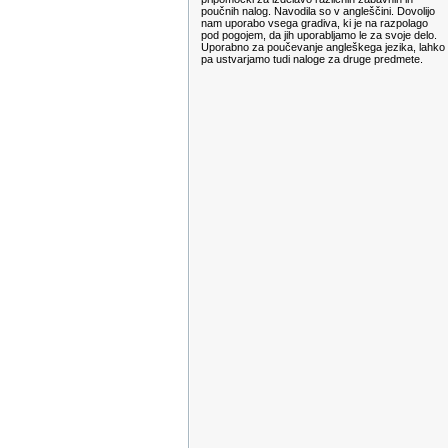
poučnih nalog. Navodila so v angleščini. Dovolijo
nam uporabo vsega gradiva, ki je na razpolago
pod pogojem, da jih uporabljamo le za svoje delo.
Uporabno za poučevanje angleškega jezika, lahko
pa ustvarjamo tudi naloge za druge predmete.