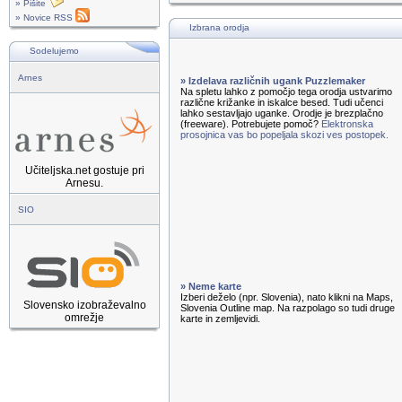
» Pišite
» Novice RSS
Izbrana orodja
Sodelujemo
Arnes
» Izdelava različnih ugank Puzzlemaker
Na spletu lahko z pomočjo tega orodja ustvarimo
različne križanke in iskalce besed. Tudi učenci
lahko sestavljajo uganke. Orodje je brezplačno
(freeware). Potrebujete pomoč?
Elektronska
prosojnica vas bo popeljala skozi ves postopek.
Učiteljska.net gostuje pri
Arnesu.
SIO
» Neme karte
Izberi deželo (npr. Slovenia), nato klikni na Maps,
Slovensko izobraževalno
Slovenia Outline map. Na razpolago so tudi druge
omrežje
karte in zemljevidi.