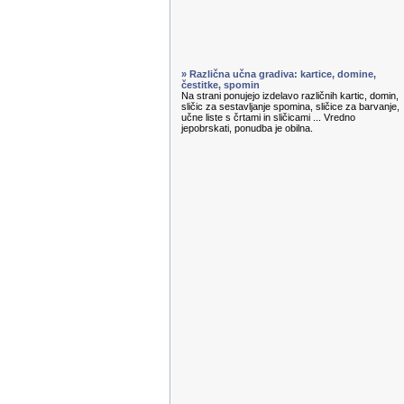
» Različna učna gradiva: kartice, domine,
čestitke, spomin
Na strani ponujejo izdelavo različnih kartic, domin,
sličic za sestavljanje spomina, sličice za barvanje,
učne liste s črtami in sličicami ... Vredno
jepobrskati, ponudba je obilna.