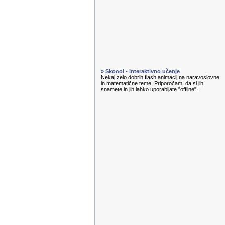
» Skoool - interaktivno učenje
Nekaj zelo dobrih flash animacij na naravoslovne
in matematične teme. Priporočam, da si jih
snamete in jih lahko uporabljate "offline".