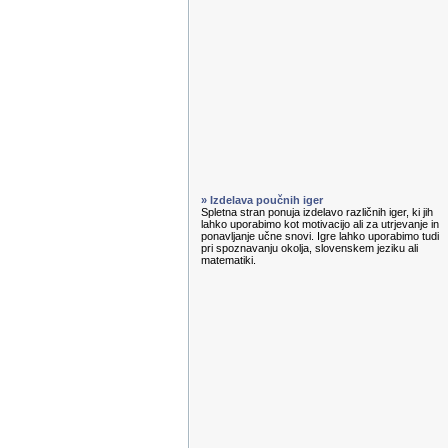
» Izdelava poučnih iger
Spletna stran ponuja izdelavo različnih iger, ki jih
lahko uporabimo kot motivacijo ali za utrjevanje in
ponavljanje učne snovi. Igre lahko uporabimo tudi
pri spoznavanju okolja, slovenskem jeziku ali
matematiki.