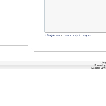
Učiteljska.net
»
Izbrana orodja in programi
Učitel
Powered by
iCGstation v1.0