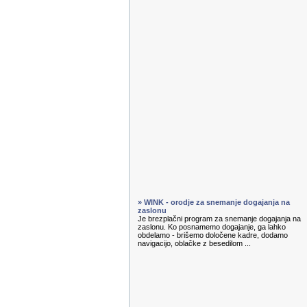
» WINK - orodje za snemanje dogajanja na
zaslonu
Je brezplačni program za snemanje dogajanja na
zaslonu. Ko posnamemo dogajanje, ga lahko
obdelamo - brišemo določene kadre, dodamo
navigacijo, oblačke z besedilom ...