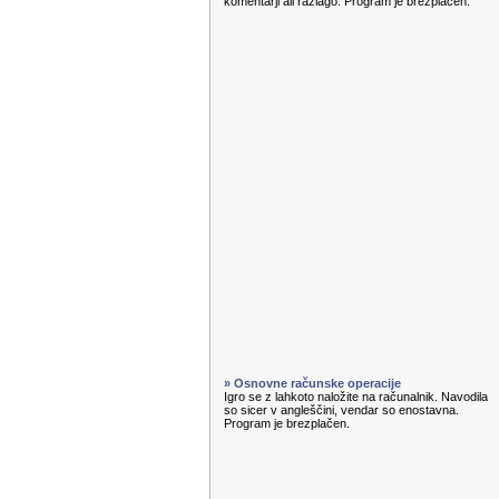
komentarji ali razlago. Program je brezplačen.
» Osnovne računske operacije
Igro se z lahkoto naložite na računalnik. Navodila
so sicer v angleščini, vendar so enostavna.
Program je brezplačen.