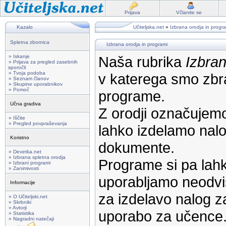
Prijava
Včlanite se
Kazalo
Učiteljska.net
»
Izbrana orodja in progr
Spletna zbornica
Izbrana orodja in programi
» Iskanje
Naša rubrika
Izbran
» Prijava za pregled zasebnih
sporočil
» Tvoja podoba
v katerega smo zbra
» Seznam članov
» Skupine uporabnikov
» Pomoč
programe.
Učna gradiva
Z orodji označujemo
» Iščite
» Pregled povpraševanja
lahko izdelamo nalog
Koristno
dokumente.
» Devetka.net
» Izbrana spletna orodja
Programe si pa lahk
» Izbrani programi
» Zanimivosti
uporabljamo neodvi
Informacije
za izdelavo nalog z
» O Učiteljski.net
» Skrbniki
» Avtorji
uporabo za učence
» Statistika
» Nagradni natečaji