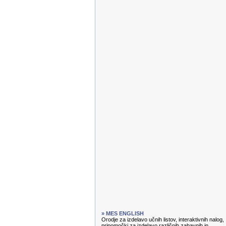
» MES ENGLISH
Orodje za izdelavo učnih listov, interaktivnih nalog,
pripomočki za izdelavo različnih zabavnih in