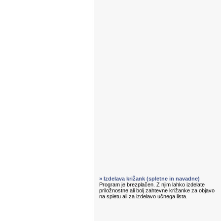
» Izdelava križank (spletne in navadne)
Program je brezplačen. Z njim lahko izdelate
priložnostne ali bolj zahtevne križanke za objavo
na spletu ali za izdelavo učnega lista.