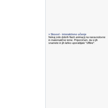
» Skoool - interaktivno učenje
Nekaj zelo dobrih flash animacij na naravoslovne
in matematične teme. Priporočam, da si jih
snamete in jih lahko uporabljate "offline".