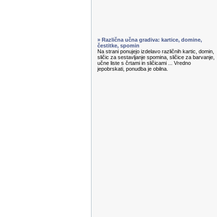
» Različna učna gradiva: kartice, domine,
čestitke, spomin
Na strani ponujejo izdelavo različnih kartic, domin,
sličic za sestavljanje spomina, sličice za barvanje,
učne liste s črtami in sličicami ... Vredno
jepobrskati, ponudba je obilna.