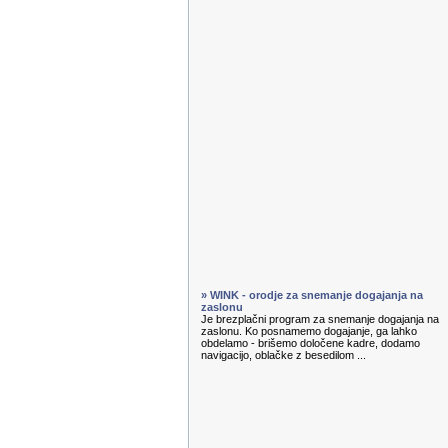
» WINK - orodje za snemanje dogajanja na
zaslonu
Je brezplačni program za snemanje dogajanja na
zaslonu. Ko posnamemo dogajanje, ga lahko
obdelamo - brišemo določene kadre, dodamo
navigacijo, oblačke z besedilom ...