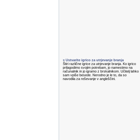
» Ustvarite igrico za utrjevanje branja
Štiri različne igrice za utrjevanje branja. Ko igrico
prilagodimo svojim potrebam, jo namestimo na
računalnik in jo igramo z brskalnikom. Učitelj lahko
sam vpiše besede. Nerodno je le to, da so
navodila za reševanje v angleščini.