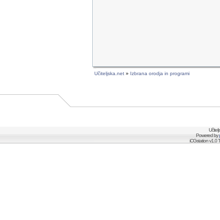
Učiteljska.net
»
Izbrana orodja in programi
Učitel
Powered by
iCGstation v1.0