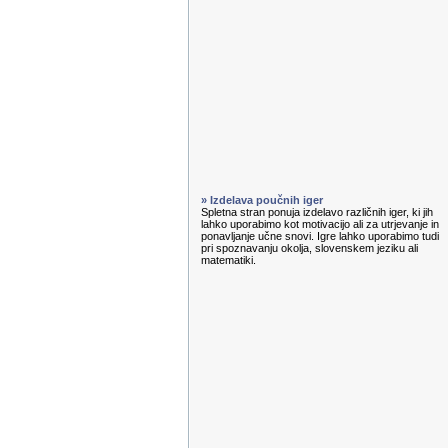
» Izdelava poučnih iger
Spletna stran ponuja izdelavo različnih iger, ki jih
lahko uporabimo kot motivacijo ali za utrjevanje in
ponavljanje učne snovi. Igre lahko uporabimo tudi
pri spoznavanju okolja, slovenskem jeziku ali
matematiki.