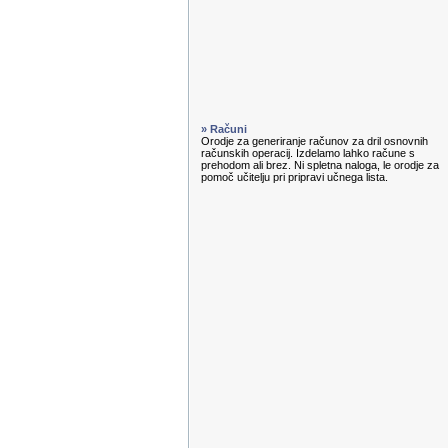
» Računi
Orodje za generiranje računov za dril osnovnih
računskih operacij. Izdelamo lahko račune s
prehodom ali brez. Ni spletna naloga, le orodje za
pomoč učitelju pri pripravi učnega lista.