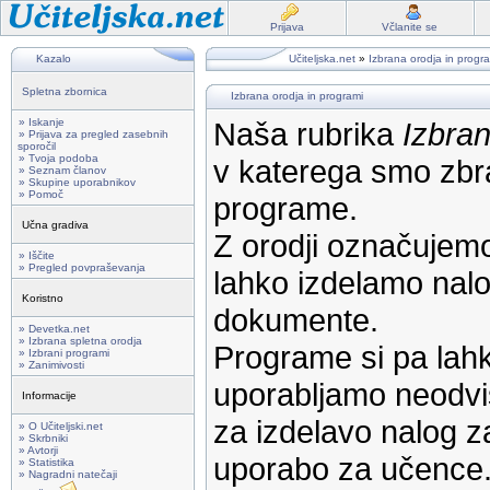
Prijava
Včlanite se
Kazalo
Učiteljska.net
»
Izbrana orodja in progr
Spletna zbornica
Izbrana orodja in programi
» Iskanje
Naša rubrika
Izbran
» Prijava za pregled zasebnih
sporočil
» Tvoja podoba
v katerega smo zbra
» Seznam članov
» Skupine uporabnikov
» Pomoč
programe.
Učna gradiva
Z orodji označujemo
» Iščite
» Pregled povpraševanja
lahko izdelamo nalog
Koristno
dokumente.
» Devetka.net
» Izbrana spletna orodja
Programe si pa lahk
» Izbrani programi
» Zanimivosti
uporabljamo neodvi
Informacije
za izdelavo nalog z
» O Učiteljski.net
» Skrbniki
» Avtorji
uporabo za učence
» Statistika
» Nagradni natečaji