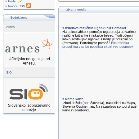
» Pišite
» Novice RSS
Izbrana orodja
Sodelujemo
Arnes
» Izdelava različnih ugank Puzzlemaker
Na spletu lahko z pomočjo tega orodja ustvarimo
različne križanke in iskalce besed. Tudi učenci
lahko sestavljajo uganke. Orodje je brezplačno
(freeware). Potrebujete pomoč?
Elektronska
prosojnica vas bo popeljala skozi ves postopek.
Učiteljska.net gostuje pri
Arnesu.
SIO
» Neme karte
Izberi deželo (npr. Slovenia), nato klikni na Maps,
Slovensko izobraževalno
Slovenia Outline map. Na razpolago so tudi druge
omrežje
karte in zemljevidi.