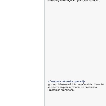
komentarji ali razlago. Program je brezplačen.
» Osnovne računske operacije
Igro se z lahkoto naložite na računalnik. Navodila
so sicer v angleščini, vendar so enostavna.
Program je brezplačen.