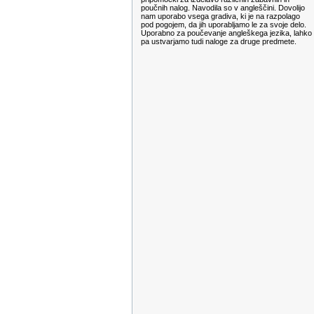
poučnih nalog. Navodila so v angleščini. Dovolijo
nam uporabo vsega gradiva, ki je na razpolago
pod pogojem, da jih uporabljamo le za svoje delo.
Uporabno za poučevanje angleškega jezika, lahko
pa ustvarjamo tudi naloge za druge predmete.