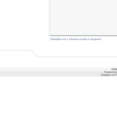
Učiteljska.net
»
Izbrana orodja in programi
Učitel
Powered by
iCGstation v1.0