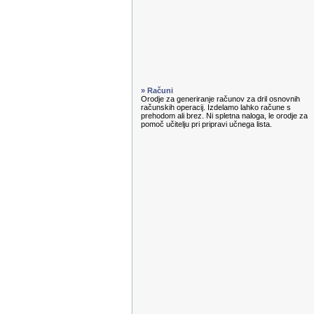
» Računi
Orodje za generiranje računov za dril osnovnih
računskih operacij. Izdelamo lahko račune s
prehodom ali brez. Ni spletna naloga, le orodje za
pomoč učitelju pri pripravi učnega lista.