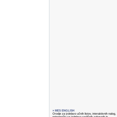
» MES ENGLISH
Orodje za izdelavo učnih listov, interaktivnih nalog,
pripomočki za izdelavo različnih zabavnih in