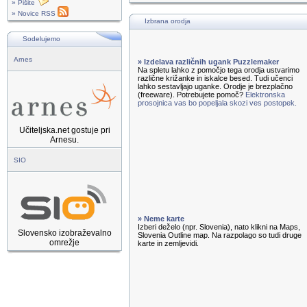
» Pišite
» Novice RSS
Izbrana orodja
Sodelujemo
Arnes
» Izdelava različnih ugank Puzzlemaker
Na spletu lahko z pomočjo tega orodja ustvarimo
različne križanke in iskalce besed. Tudi učenci
lahko sestavljajo uganke. Orodje je brezplačno
(freeware). Potrebujete pomoč?
Elektronska
prosojnica vas bo popeljala skozi ves postopek.
Učiteljska.net gostuje pri
Arnesu.
SIO
» Neme karte
Izberi deželo (npr. Slovenia), nato klikni na Maps,
Slovensko izobraževalno
Slovenia Outline map. Na razpolago so tudi druge
omrežje
karte in zemljevidi.