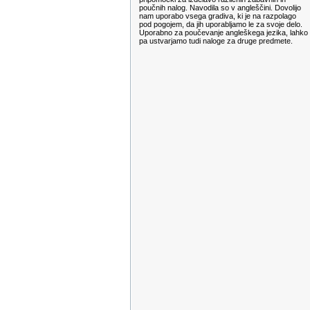
poučnih nalog. Navodila so v angleščini. Dovolijo
nam uporabo vsega gradiva, ki je na razpolago
pod pogojem, da jih uporabljamo le za svoje delo.
Uporabno za poučevanje angleškega jezika, lahko
pa ustvarjamo tudi naloge za druge predmete.