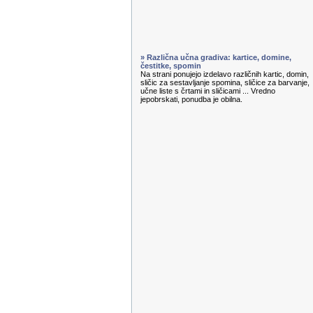
» Različna učna gradiva: kartice, domine,
čestitke, spomin
Na strani ponujejo izdelavo različnih kartic, domin,
sličic za sestavljanje spomina, sličice za barvanje,
učne liste s črtami in sličicami ... Vredno
jepobrskati, ponudba je obilna.