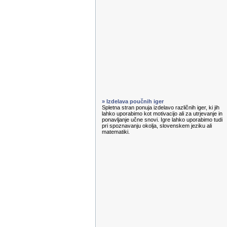
» Izdelava poučnih iger
Spletna stran ponuja izdelavo različnih iger, ki jih
lahko uporabimo kot motivacijo ali za utrjevanje in
ponavljanje učne snovi. Igre lahko uporabimo tudi
pri spoznavanju okolja, slovenskem jeziku ali
matematiki.