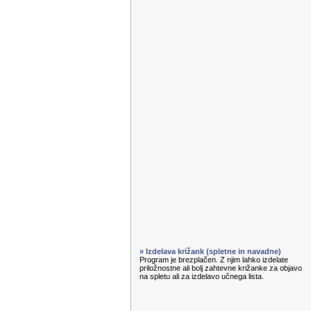
» Izdelava križank (spletne in navadne)
Program je brezplačen. Z njim lahko izdelate
priložnostne ali bolj zahtevne križanke za objavo
na spletu ali za izdelavo učnega lista.