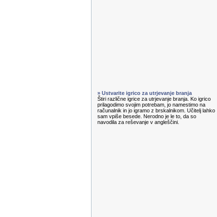
» Ustvarite igrico za utrjevanje branja
Štiri različne igrice za utrjevanje branja. Ko igrico
prilagodimo svojim potrebam, jo namestimo na
računalnik in jo igramo z brskalnikom. Učitelj lahko
sam vpiše besede. Nerodno je le to, da so
navodila za reševanje v angleščini.