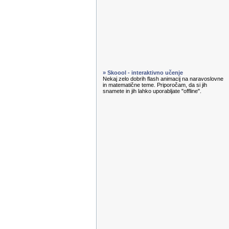
» Skoool - interaktivno učenje
Nekaj zelo dobrih flash animacij na naravoslovne
in matematične teme. Priporočam, da si jih
snamete in jih lahko uporabljate "offline".