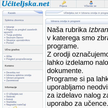
Prijava
Včlanite se
Kazalo
Učiteljska.net
»
Izbrana orodja in progr
Spletna zbornica
Izbrana orodja in programi
» Iskanje
Naša rubrika
Izbran
» Prijava za pregled zasebnih
sporočil
» Tvoja podoba
v katerega smo zbra
» Seznam članov
» Skupine uporabnikov
» Pomoč
programe.
Učna gradiva
Z orodji označujemo
» Iščite
» Pregled povpraševanja
lahko izdelamo nalog
Koristno
dokumente.
» Devetka.net
» Izbrana spletna orodja
Programe si pa lahk
» Izbrani programi
» Zanimivosti
uporabljamo neodvi
Informacije
za izdelavo nalog z
» O Učiteljski.net
» Skrbniki
» Avtorji
uporabo za učence
» Statistika
» Nagradni natečaji