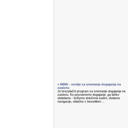
» WINK - orodje za snemanje dogajanja na
zaslonu
Je brezplačni program za snemanje dogajanja na
zaslonu. Ko posnamemo dogajanje, ga lahko
obdelamo - brišemo določene kadre, dodamo
navigacijo, oblačke z besedilom ...