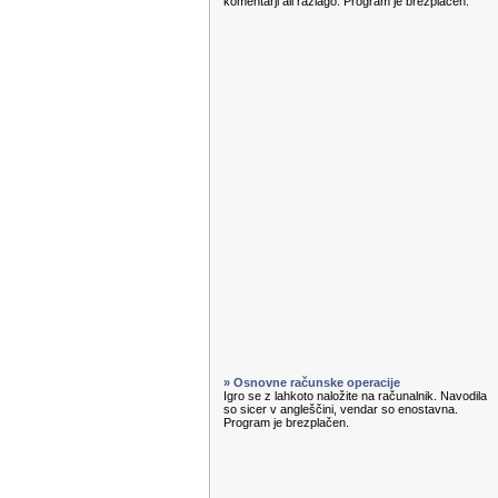
komentarji ali razlago. Program je brezplačen.
» Osnovne računske operacije
Igro se z lahkoto naložite na računalnik. Navodila
so sicer v angleščini, vendar so enostavna.
Program je brezplačen.