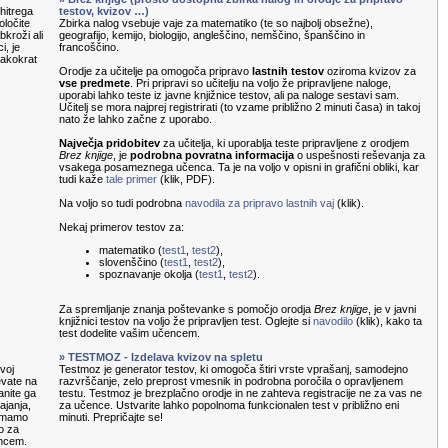
hitrega
testov, kvizov …)
oločite
Zbirka nalog vsebuje vaje za matematiko (te so najbolj obsežne),
kroži ali
geografijo, kemijo, biologijo, angleščino, nemščino, španščino in
i, je
francoščino.
sakokrat
Orodje za učitelje pa omogoča pripravo
lastnih testov
oziroma kvizov za
vse predmete
. Pri pripravi so učitelju na voljo že pripravljene naloge,
uporabi lahko teste iz javne knjižnice testov, ali pa naloge sestavi sam.
Učitelj se mora najprej registrirati (to vzame približno 2 minuti časa) in takoj
nato že lahko začne z uporabo.
Največja pridobitev
za učitelja, ki uporablja teste pripravljene z orodjem
Brez knjige
, je
podrobna povratna informacija
o uspešnosti reševanja za
vsakega posameznega učenca. Ta je na voljo v opisni in grafični obliki, kar
tudi kaže
tale primer
(klik, PDF).
Na voljo so tudi podrobna
navodila za pripravo lastnih vaj
(klik).
Nekaj primerov testov za:
matematiko (
test1
,
test2
),
slovenščino (
test1
,
test2
),
spoznavanje okolja (
test1
,
test2
).
Za spremljanje znanja poštevanke s pomočjo orodja
Brez knjige
, je v javni
knjižnici testov na voljo že pripravljen test. Oglejte si
navodilo
(klik), kako ta
test dodelite vašim učencem.
» TESTMOZ - Izdelava kvizov na spletu
voj
Testmoz je generator testov, ki omogoča štiri vrste vprašanj, samodejno
evate na
razvrščanje, zelo preprost vmesnik in podrobna poročila o opravljenem
anite ga
testu. Testmoz je brezplačno orodje in ne zahteva registracije ne za vas ne
ajanja,
za učence. Ustvarite lahko popolnoma funkcionalen test v približno eni
nemamo
minuti. Prepričajte se!
o za
encem.