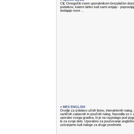
Cilj: Omogočiti vsem uporabnikom brezplačen dosto
podatkov, katere lahko tudi sami urejajo - popravl
dodajajo nove ...
» MES ENGLISH
Orodje za izdelavo učnih listov, interaktivnih nalog
različnih zabavnih in poučnih nalog. Navodila so v 
uporabo vsega gradiva, ki je na razpolago pod pog
le za svoje delo. Uporabno za poučevanje angleške
ustvarjamo tudi naloge za druge predmete.