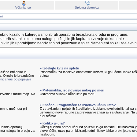
Včlanite se
Spletna zbornica
ami
ebno kazalo, v katerega smo zbrali uporabna brezplačna orodja in programe.
katerih si lahko izdelamo naloge po želji in jih kopiramo v svoje dokumente.
nik in jih uporabljamo neodvisno od povezave v splet. Namenjeni so za izdelavo n
» Izdelajte kviz na spletu
zlične križanke in
Pripomoček za izdelavo enostavnih kvizov, ki ga učenci lahko reš
e. Orodje je brezplačno
spletu.
nica vas bo popeljala
» Matematika, izdelovanje nalog po meri
 Slovenia Outline map. Na
Ustvarimo si lahko učne liste po meri.
» Enačbe - Programček za izdelavo učnih listov
em to možnost pri
Z vstavljanjem poljubnih števil lahko izdelamo svoj učni list ali pa s
ustvarimo nove račune za preverjanje znaja ali za utrjevanje. Na v
tudi rešitve.
» Koliko je ura?
unskih operacij.
Učitelj si lahko naredi učni list po izbiri in ga natisne. Del naslova j
tna naloga, le orodje za
slovenščini, otalo pa pri kipiranju učnih listov lahko prekrijete s sv
naslovom.