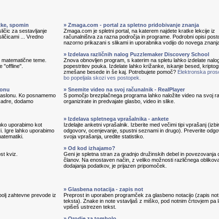
itke, spomin
» Zmaga.com - portal za spletno pridobivanje znanja
ličic za sestavljanje
Zmaga.com je spletni portal, na katerem najdete kratke lekcije iz
sličicami ... Vredno
računalništva za razna področja in programe. Podrobni opisi pos
nazorno prikazani s slikami in uporabnika vodijo do novega znanj
» Izdelava različnih nalog Puzzlemaker Discovery School
in matematične teme.
Znova obnovljen program, s katerim na spletu lahko izdelate nalo
 "offline".
popestritev pouka. Izdelate lahko križanke, iskanje besed, kripto
zmešane besede in še kaj. Potrebujete pomoč?
Elektronska pros
bo popeljala skozi ves postopek.
lonu
» Snemite video na svoj računalnik - RealPlayer
 zaslonu. Ko posnamemo
S pomočjo brezplačnega programa lahko naložite video na svoj ra
 kadre, dodamo
organizirate in predvajate glasbo, video in slike.
» Izdelava spletnega vprašalnika - ankete
lahko uporabimo kot
Izdelajte anketni vprašalnik. Izberite med večimi tipi vprašanj (izbi
vi. Igre lahko uporabimo
odgovorv, ocenjevanje, spustni seznami in drugo). Preverite odg
matematiki.
svoja vprašanja, uredite statistiko.
» Od kod izhajamo?
st kviz.
Geni je spletna stran za gradnjo družinskih debel in povezovanja 
članov. Na enostaven način, z veliko možnosti različnega oblikova
dodajanja podatkov, je prijazen pripomoček.
» Glasbena notacija - zapis not
bolj zahtevne prevode iz
Preprost in uporaben programček za glasbeno notacijo (zapis not
teksta). Znake in note vstavljaš z miško, pod notnim črtovjem pa 
vpišeš ustrezen tekst.
» Orodje za tombolo