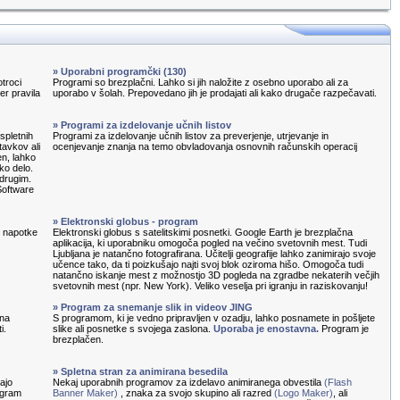
» Uporabni programčki (130)
otroci
Programi so brezplačni. Lahko si jih naložite z osebno uporabo ali za
ter pravila
uporabo v šolah. Prepovedano jih je prodajati ali kako drugače razpečavati.
» Programi za izdelovanje učnih listov
spletnih
Programi za izdelovanje učnih listov za preverjenje, utrjevanje in
tavkov ali
ocenjevanje znanja na temo obvladovanja osnovnih računskih operacij
en, lahko
ko delo.
 drugim.
Software
» Elektronski globus - program
e napotke
Elektronski globus s satelitskimi posnetki. Google Earth je brezplačna
aplikacija, ki uporabniku omogoča pogled na večino svetovnih mest. Tudi
Ljubljana je natančno fotografirana. Učitelji geografije lahko zanimirajo svoje
učence tako, da ti poizkušajo najti svoj blok oziroma hišo. Omogoča tudi
natančno iskanje mest z možnostjo 3D pogleda na zgradbe nekaterih večjih
svetovnih mest (npr. New York). Veliko veselja pri igranju in raziskovanju!
» Program za snemanje slik in videov JING
 na
S programom, ki je vedno pripravljen v ozadju, lahko posnamete in pošljete
i.
slike ali posnetke s svojega zaslona.
Uporaba je enostavna.
Program je
brezplačen.
» Spletna stran za animirana besedila
ajo
Nekaj uporabnih programov za izdelavo animiranega obvestila
(Flash
rogram
Banner Maker)
, znaka za svojo skupino ali razred
(Logo Maker)
, ali