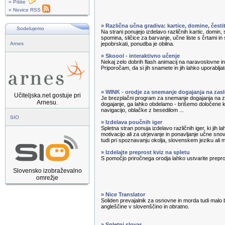
» Pišite
» Novice RSS
» Različna učna gradiva: kartice, domine, čest
Sodelujemo
Na strani ponujejo izdelavo različnih kartic, domin, s
spomina, sličice za barvanje, učne liste s črtami in 
Arnes
jepobrskati, ponudba je obilna.
» Skoool - interaktivno učenje
Nekaj zelo dobrih flash animacij na naravoslovne 
Priporočam, da si jih snamete in jih lahko uporabljate
» WINK - orodje za snemanje dogajanja na zas
Učiteljska.net gostuje pri
Je brezplačni program za snemanje dogajanja na
Arnesu.
dogajanje, ga lahko obdelamo - brišemo določene
navigacijo, oblačke z besedilom ...
SIO
» Izdelava poučnih iger
Spletna stran ponuja izdelavo različnih iger, ki jih 
motivacijo ali za utrjevanje in ponavljanje učne sno
tudi pri spoznavanju okolja, slovenskem jeziku ali 
» Izdelajte preprost kviz na spletu
S pomočjo priročnega orodja lahko ustvarite prepro
Slovensko izobraževalno
omrežje
» Nice Translator
Soliden prevajalnik za osnovne in morda tudi malo 
angleščine v slovenščino in obratno.
» Spletni slovar