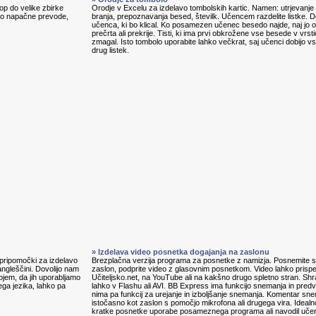
p do velike zbirke
Orodje v Excelu za izdelavo tombolskih kartic. Namen: utrjevanje 
jajo napačne prevode,
branja, prepoznavanja besed, številk. Učencem razdelite listke. D
učenca, ki bo klical. Ko posamezen učenec besedo najde, naj jo ob
prečrta ali prekrije. Tisti, ki ima prvi obkrožene vse besede v vrstic
zmagal. Isto tombolo uporabite lahko večkrat, saj učenci dobijo v
drug listek.
» Izdelava video posnetka dogajanja na zaslonu
, pripomočki za izdelavo
Brezplačna verzija programa za posnetke z namizja. Posnemite s
angleščini. Dovolijo nam
zaslon, podprite video z glasovnim posnetkom. Video lahko prisp
ojem, da jih uporabljamo
Učiteljsko.net, na YouTube ali na kakšno drugo spletno stran. Shr
ga jezika, lahko pa
lahko v Flashu ali AVI. BB Express ima funkcijo snemanja in predv
nima pa funkcij za urejanje in izboljšanje snemanja. Komentar s
istočasno kot zaslon s pomočjo mikrofona ali drugega vira. Idealn
kratke posnetke uporabe posameznega programa ali navodil uč