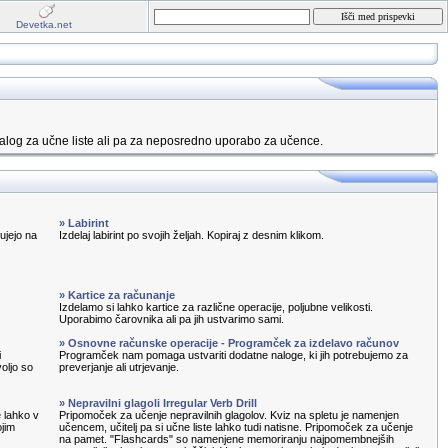
Devetka.net
alog za učne liste ali pa za neposredno uporabo za učence.
» Labirint
ujejo na
Izdelaj labirint po svojih željah. Kopiraj z desnim klikom.
» Kartice za računanje
Izdelamo si lahko kartice za različne operacije, poljubne velikosti.
Uporabimo čarovnika ali pa jih ustvarimo sami.
» Osnovne računske operacije - Programček za izdelavo računov
i
Programček nam pomaga ustvariti dodatne naloge, ki jih potrebujemo za
oljo so
preverjanje ali utrjevanje.
» Nepravilni glagoli Irregular Verb Drill
e lahko v
Pripomoček za učenje nepravilnih glagolov. Kviz na spletu je namenjen
ojim
učencem, učitelj pa si učne liste lahko tudi natisne. Pripomoček za učenje
na pamet. "Flashcards" so namenjene memoriranju najpomembnejših