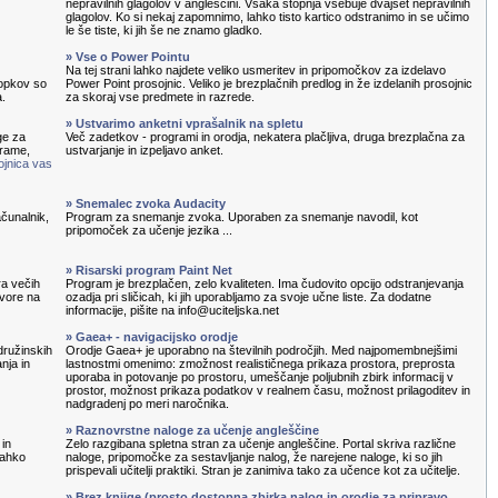
nepravilnih glagolov v angleščini. Vsaka stopnja vsebuje dvajset nepravilnih
glagolov. Ko si nekaj zapomnimo, lahko tisto kartico odstranimo in se učimo
le še tiste, ki jih še ne znamo gladko.
» Vse o Power Pointu
Na tej strani lahko najdete veliko usmeritev in pripomočkov za izdelavo
topkov so
Power Point prosojnic. Veliko je brezplačnih predlog in že izdelanih prosojnic
a.
za skoraj vse predmete in razrede.
» Ustvarimo anketni vprašalnik na spletu
ge za
Več zadetkov - programi in orodja, nekatera plačljiva, druga brezplačna za
grame,
ustvarjanje in izpeljavo anket.
ojnica vas
» Snemalec zvoka Audacity
čunalnik,
Program za snemanje zvoka. Uporaben za snemanje navodil, kot
pripomoček za učenje jezika ...
» Risarski program Paint Net
ra večih
Program je brezplačen, zelo kvaliteten. Ima čudovito opcijo odstranjevanja
ovore na
ozadja pri sličicah, ki jih uporabljamo za svoje učne liste. Za dodatne
informacije, pišite na info@uciteljska.net
» Gaea+ - navigacijsko orodje
družinskih
Orodje Gaea+ je uporabno na številnih področjih. Med najpomembnejšimi
nja in
lastnostmi omenimo: zmožnost realističnega prikaza prostora, preprosta
uporaba in potovanje po prostoru, umeščanje poljubnih zbirk informacij v
prostor, možnost prikaza podatkov v realnem času, možnost prilagoditev in
nadgradenj po meri naročnika.
» Raznovrstne naloge za učenje angleščine
 in
Zelo razgibana spletna stran za učenje angleščine. Portal skriva različne
lahko
naloge, pripomočke za sestavljanje nalog, že narejene naloge, ki so jih
prispevali učitelji praktiki. Stran je zanimiva tako za učence kot za učitelje.
» Brez knjige (prosto dostopna zbirka nalog in orodje za pripravo