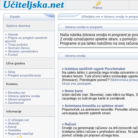
Prijava
Kazalo
Učiteljska.net
»
Izbrana orodja in progr
Spletna zbornica
Izbrana orodja in programi
» Iskanje
Naša rubrika
Izbrana orodja in programi
je pos
» Prijava za pregled zasebnih
Z orodji označujemo spletne strani, s pomočjo 
sporočil
Programe si pa lahko naložimo na svoj računal
» Tvoja podoba
» Seznam članov
» Skupine uporabnikov
» Pomoč
Izbrana orodja
Učna gradiva
» Izdelava različnih ugank Puzzlemaker
» Iščite
Na spletu lahko z pomočjo tega orodja ustvarimo ra
» Pregled povpraševanja
iskalce besed. Tudi učenci lahko sestavljajo ugank
(freeware). Potrebujete pomoč?
Elektronska prosoj
skozi ves postopek.
Koristno
» Neme karte
» Devetka.net
Izberi deželo (npr. Slovenia), nato klikni na Maps,
» Izbrana spletna orodja
razpolago so tudi druge karte in zemljevidi.
» Izbrani programi
» Zanimivosti
» Animirana besedila za spletne strani
Pripomoček za animirano besedilo. Ponudite učenc
Informacije
ustvarjanju lastnih spletnih strani.
» O Učiteljski.net
» Skrbniki
» Računi
» Avtorji
Orodje za generiranje računov za dril osnovnih rač
» Statistika
Izdelamo lahko račune s prehodom ali brez. Ni sple
» Nagradni natečaji
pomoč učitelju pri pripravi učnega lista.