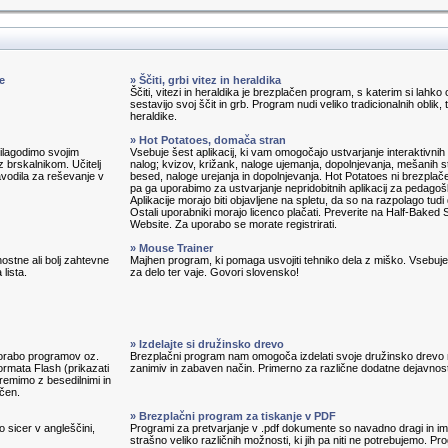
e
» Ščiti, grbi vitez in heraldika
Ščiti, vitezi in heraldika je brezplačen program, s katerim si lahko 
sestavijo svoj ščit in grb. Program nudi veliko tradicionalnih oblik, 
heraldike.
» Hot Potatoes, domača stran
prilagodimo svojim
Vsebuje šest aplikacij, ki vam omogočajo ustvarjanje interaktivnih 
 brskalnikom. Učitelj
nalog; kvizov, križank, naloge ujemanja, dopolnjevanja, mešanih s
avodila za reševanje v
besed, naloge urejanja in dopolnjevanja. Hot Potatoes ni brezplač
pa ga uporabimo za ustvarjanje nepridobitnih aplikacij za pedagoš
Aplikacije morajo biti objavljene na spletu, da so na razpolago tudi
Ostali uporabniki morajo licenco plačati. Preverite na Half-Baked 
Website. Za uporabo se morate registrirati.
» Mouse Trainer
ostne ali bolj zahtevne
Majhen program, ki pomaga usvojiti tehniko dela z miško. Vsebuj
lista.
za delo ter vaje. Govori slovensko!
» Izdelajte si družinsko drevo
porabo programov oz.
Brezplačni program nam omogoča izdelati svoje družinsko drevo
ormata Flash (prikazati
zanimiv in zabaven način. Primerno za različne dodatne dejavnost
remimo z besedilnimi in
ačen.
» Brezplačni program za tiskanje v PDF
o sicer v angleščini,
Programi za pretvarjanje v .pdf dokumente so navadno dragi in im
strašno veliko različnih možnosti, ki jih pa niti ne potrebujemo. P