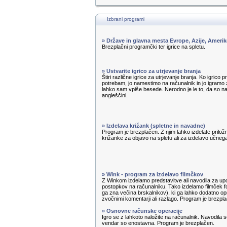
Izbrani programi
» Države in glavna mesta Evrope, Azije, Amerik
Brezplačni programčki ter igrice na spletu.
» Ustvarite igrico za utrjevanje branja
Štiri različne igrice za utrjevanje branja. Ko igrico 
potrebam, jo namestimo na računalnik in jo igramo z
lahko sam vpiše besede. Nerodno je le to, da so n
angleščini.
» Izdelava križank (spletne in navadne)
Program je brezplačen. Z njim lahko izdelate priložn
križanke za objavo na spletu ali za izdelavo učnega 
» Wink - program za izdelavo filmčkov
Z Winkom izdelamo predstavitve ali navodila za u
postopkov na računalniku. Tako izdelamo filmček f
ga zna večina brskalnikov), ki ga lahko dodatno op
zvočnimi komentarji ali razlago. Program je brezpl
» Osnovne računske operacije
Igro se z lahkoto naložite na računalnik. Navodila s
vendar so enostavna. Program je brezplačen.