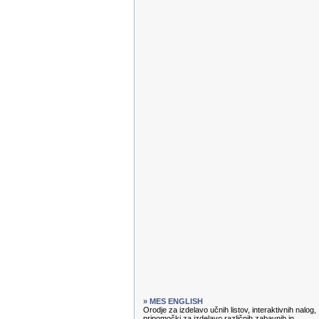
» MES ENGLISH
Orodje za izdelavo učnih listov, interaktivnih nalog,
pripomočki za izdelavo različnih zabavnih in