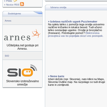
» Pišite
» Novice RSS
Izbrana orodja
Sodelujemo
Arnes
» Izdelava različnih ugank Puzzlemaker
Na spletu lahko z pomočjo tega orodja ustvarimo
različne križanke in iskalce besed. Tudi učenci
lahko sestavljajo uganke. Orodje je brezplačno
(freeware). Potrebujete pomoč?
Elektronska
prosojnica vas bo popeljala skozi ves postopek.
Učiteljska.net gostuje pri
Arnesu.
SIO
» Neme karte
Izberi deželo (npr. Slovenia), nato klikni na Maps,
Slovensko izobraževalno
Slovenia Outline map. Na razpolago so tudi druge
omrežje
karte in zemljevidi.