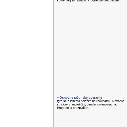
komentarji ali razlago. Program je brezplačen.
» Osnovne računske operacije
Igro se z lahkoto naložite na računalnik. Navodila
so sicer v angleščini, vendar so enostavna.
Program je brezplačen.