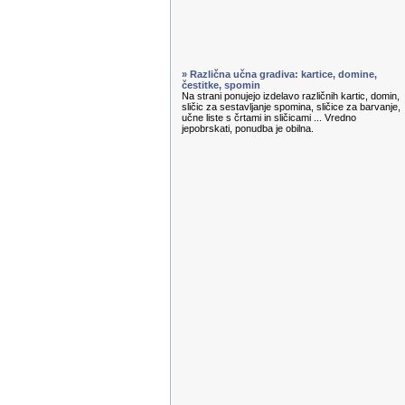
» Različna učna gradiva: kartice, domine,
čestitke, spomin
Na strani ponujejo izdelavo različnih kartic, domin,
sličic za sestavljanje spomina, sličice za barvanje,
učne liste s črtami in sličicami ... Vredno
jepobrskati, ponudba je obilna.