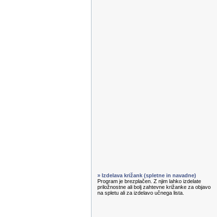
» Izdelava križank (spletne in navadne)
Program je brezplačen. Z njim lahko izdelate
priložnostne ali bolj zahtevne križanke za objavo
na spletu ali za izdelavo učnega lista.