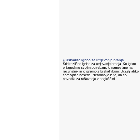
» Ustvarite igrico za utrjevanje branja
Štiri različne igrice za utrjevanje branja. Ko igrico
prilagodimo svojim potrebam, jo namestimo na
računalnik in jo igramo z brskalnikom. Učitelj lahko
sam vpiše besede. Nerodno je le to, da so
navodila za reševanje v angleščini.