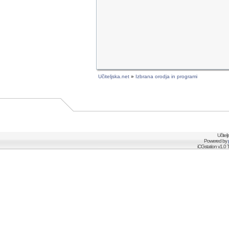
Učiteljska.net
»
Izbrana orodja in programi
Učitel
Powered by
iCGstation v1.0