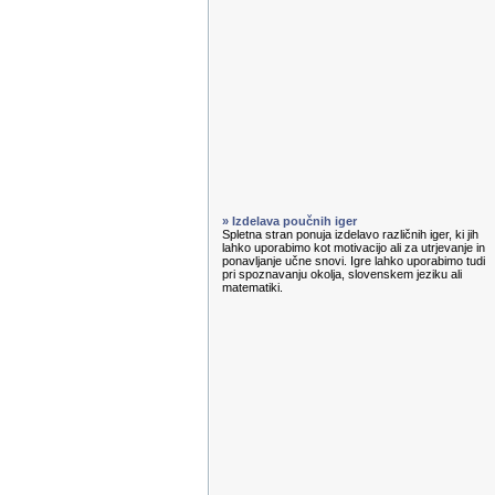
» Izdelava poučnih iger
Spletna stran ponuja izdelavo različnih iger, ki jih
lahko uporabimo kot motivacijo ali za utrjevanje in
ponavljanje učne snovi. Igre lahko uporabimo tudi
pri spoznavanju okolja, slovenskem jeziku ali
matematiki.