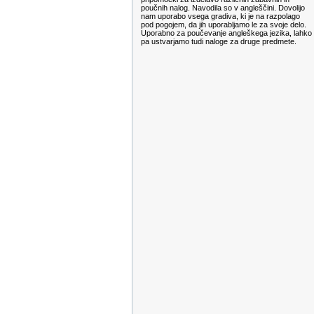
poučnih nalog. Navodila so v angleščini. Dovolijo
nam uporabo vsega gradiva, ki je na razpolago
pod pogojem, da jih uporabljamo le za svoje delo.
Uporabno za poučevanje angleškega jezika, lahko
pa ustvarjamo tudi naloge za druge predmete.