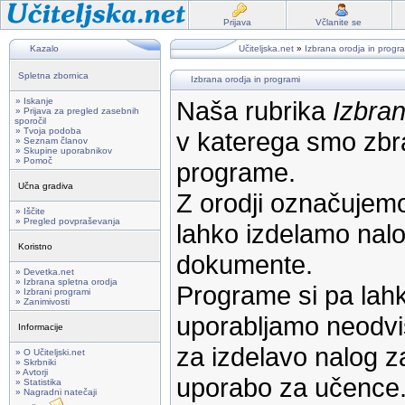
Prijava
Včlanite se
Kazalo
Učiteljska.net
»
Izbrana orodja in progr
Spletna zbornica
Izbrana orodja in programi
» Iskanje
Naša rubrika
Izbran
» Prijava za pregled zasebnih
sporočil
» Tvoja podoba
v katerega smo zbra
» Seznam članov
» Skupine uporabnikov
» Pomoč
programe.
Učna gradiva
Z orodji označujemo
» Iščite
» Pregled povpraševanja
lahko izdelamo nalog
Koristno
dokumente.
» Devetka.net
» Izbrana spletna orodja
Programe si pa lahk
» Izbrani programi
» Zanimivosti
uporabljamo neodvi
Informacije
za izdelavo nalog z
» O Učiteljski.net
» Skrbniki
» Avtorji
uporabo za učence
» Statistika
» Nagradni natečaji