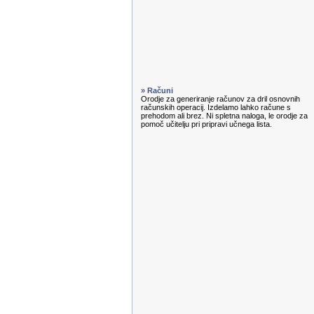
» Računi
Orodje za generiranje računov za dril osnovnih
računskih operacij. Izdelamo lahko račune s
prehodom ali brez. Ni spletna naloga, le orodje za
pomoč učitelju pri pripravi učnega lista.