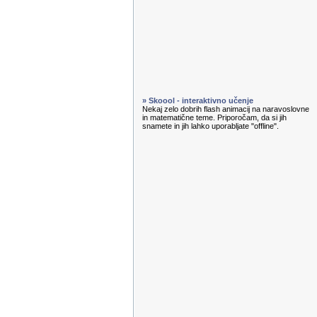
» Skoool - interaktivno učenje
Nekaj zelo dobrih flash animacij na naravoslovne
in matematične teme. Priporočam, da si jih
snamete in jih lahko uporabljate "offline".