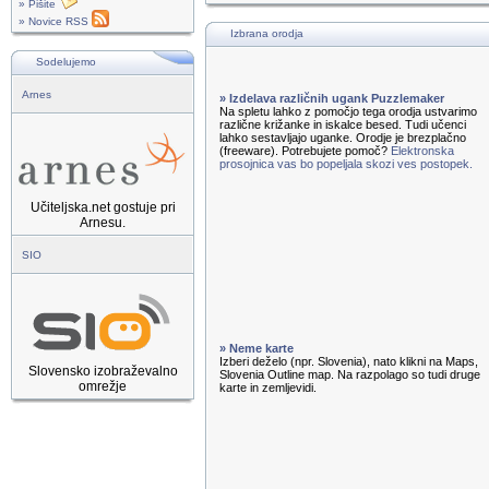
» Pišite
» Novice RSS
Izbrana orodja
Sodelujemo
Arnes
» Izdelava različnih ugank Puzzlemaker
Na spletu lahko z pomočjo tega orodja ustvarimo
različne križanke in iskalce besed. Tudi učenci
lahko sestavljajo uganke. Orodje je brezplačno
(freeware). Potrebujete pomoč?
Elektronska
prosojnica vas bo popeljala skozi ves postopek.
Učiteljska.net gostuje pri
Arnesu.
SIO
» Neme karte
Izberi deželo (npr. Slovenia), nato klikni na Maps,
Slovensko izobraževalno
Slovenia Outline map. Na razpolago so tudi druge
omrežje
karte in zemljevidi.