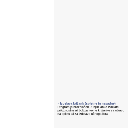
» Izdelava križank (spletne in navadne)
Program je brezplačen. Z njim lahko izdelate
priložnostne ali bolj zahtevne križanke za objavo
na spletu ali za izdelavo učnega lista.