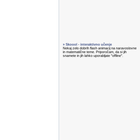
» Skoool - interaktivno učenje
Nekaj zelo dobrih flash animacij na naravoslovne
in matematične teme. Priporočam, da si jih
snamete in jih lahko uporabljate "offline".