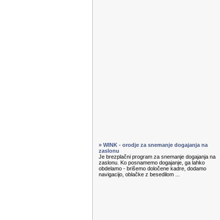
» WINK - orodje za snemanje dogajanja na
zaslonu
Je brezplačni program za snemanje dogajanja na
zaslonu. Ko posnamemo dogajanje, ga lahko
obdelamo - brišemo določene kadre, dodamo
navigacijo, oblačke z besedilom ...