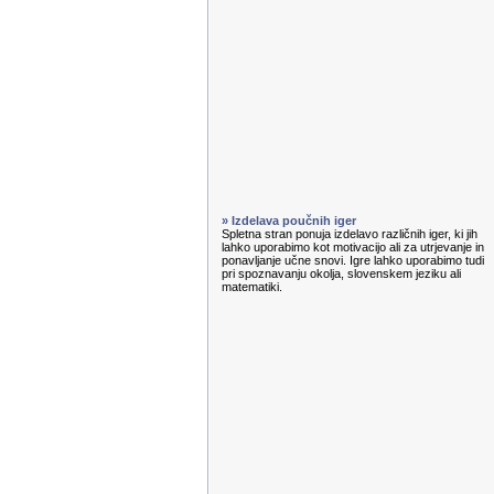
» Izdelava poučnih iger
Spletna stran ponuja izdelavo različnih iger, ki jih
lahko uporabimo kot motivacijo ali za utrjevanje in
ponavljanje učne snovi. Igre lahko uporabimo tudi
pri spoznavanju okolja, slovenskem jeziku ali
matematiki.