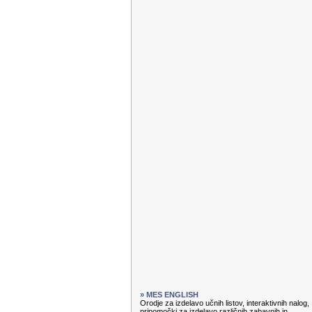
» MES ENGLISH
Orodje za izdelavo učnih listov, interaktivnih nalog,
pripomočki za izdelavo različnih zabavnih in