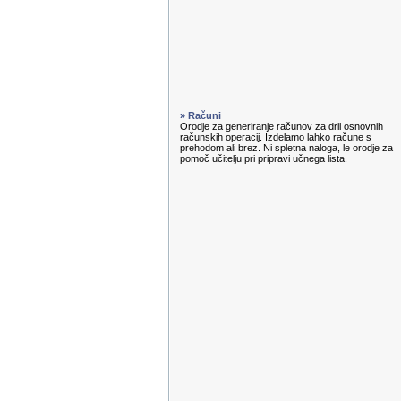
» Računi
Orodje za generiranje računov za dril osnovnih
računskih operacij. Izdelamo lahko račune s
prehodom ali brez. Ni spletna naloga, le orodje za
pomoč učitelju pri pripravi učnega lista.