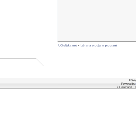
Učiteljska.net
»
Izbrana orodja in programi
Učitel
Powered by
iCGstation v1.0