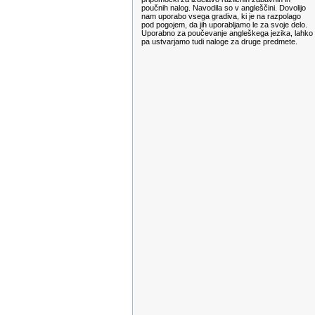
poučnih nalog. Navodila so v angleščini. Dovolijo
nam uporabo vsega gradiva, ki je na razpolago
pod pogojem, da jih uporabljamo le za svoje delo.
Uporabno za poučevanje angleškega jezika, lahko
pa ustvarjamo tudi naloge za druge predmete.