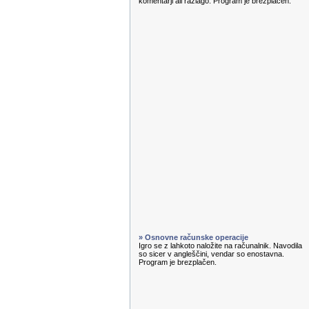
komentarji ali razlago. Program je brezplačen.
» Osnovne računske operacije
Igro se z lahkoto naložite na računalnik. Navodila
so sicer v angleščini, vendar so enostavna.
Program je brezplačen.