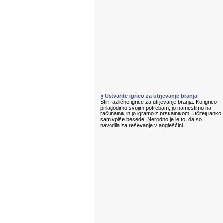
» Ustvarite igrico za utrjevanje branja
Štiri različne igrice za utrjevanje branja. Ko igrico
prilagodimo svojim potrebam, jo namestimo na
računalnik in jo igramo z brskalnikom. Učitelj lahko
sam vpiše besede. Nerodno je le to, da so
navodila za reševanje v angleščini.