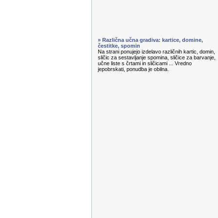
» Različna učna gradiva: kartice, domine,
čestitke, spomin
Na strani ponujejo izdelavo različnih kartic, domin,
sličic za sestavljanje spomina, sličice za barvanje,
učne liste s črtami in sličicami ... Vredno
jepobrskati, ponudba je obilna.