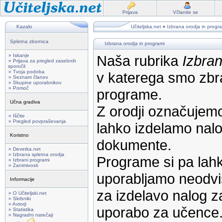
Prijava
Včlanite se
Kazalo
Učiteljska.net
»
Izbrana orodja in progr
Spletna zbornica
Izbrana orodja in programi
» Iskanje
Naša rubrika
Izbran
» Prijava za pregled zasebnih
sporočil
» Tvoja podoba
v katerega smo zbra
» Seznam članov
» Skupine uporabnikov
» Pomoč
programe.
Učna gradiva
Z orodji označujemo
» Iščite
» Pregled povpraševanja
lahko izdelamo nalog
Koristno
dokumente.
» Devetka.net
» Izbrana spletna orodja
Programe si pa lahk
» Izbrani programi
» Zanimivosti
uporabljamo neodvi
Informacije
za izdelavo nalog z
» O Učiteljski.net
» Skrbniki
» Avtorji
uporabo za učence
» Statistika
» Nagradni natečaji