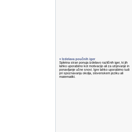
» Izdelava poučnih iger
Spletna stran ponuja izdelavo različnih iger, ki jih
lahko uporabimo kot motivacijo ali za utrjevanje in
ponavljanje učne snovi. Igre lahko uporabimo tudi
pri spoznavanju okolja, slovenskem jeziku ali
matematiki.