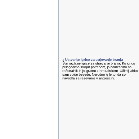
» Ustvarite igrico za utrjevanje branja
Štiri različne igrice za utrjevanje branja. Ko igrico
prilagodimo svojim potrebam, jo namestimo na
računalnik in jo igramo z brskalnikom. Učitelj lahko
sam vpiše besede. Nerodno je le to, da so
navodila za reševanje v angleščini.