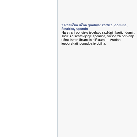
» Različna učna gradiva: kartice, domine,
čestitke, spomin
Na strani ponujejo izdelavo različnih kartic, domin,
sličic za sestavljanje spomina, sličice za barvanje,
učne liste s črtami in sličicami ... Vredno
jepobrskati, ponudba je obilna.