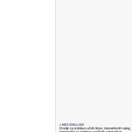
» MES ENGLISH
Orodje za izdelavo učnih listov, interaktivnih nalog,
pripomočki za izdelavo različnih zabavnih in