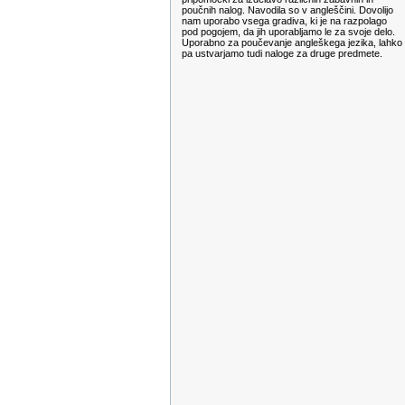
poučnih nalog. Navodila so v angleščini. Dovolijo
nam uporabo vsega gradiva, ki je na razpolago
pod pogojem, da jih uporabljamo le za svoje delo.
Uporabno za poučevanje angleškega jezika, lahko
pa ustvarjamo tudi naloge za druge predmete.