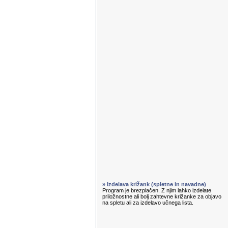
» Izdelava križank (spletne in navadne)
Program je brezplačen. Z njim lahko izdelate
priložnostne ali bolj zahtevne križanke za objavo
na spletu ali za izdelavo učnega lista.