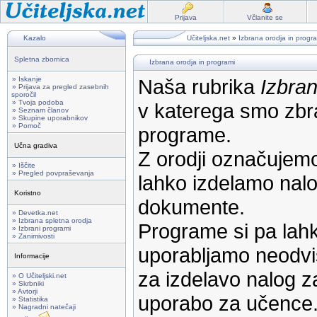
Prijava
Včlanite se
Kazalo
Učiteljska.net
»
Izbrana orodja in progr
Spletna zbornica
Izbrana orodja in programi
» Iskanje
Naša rubrika
Izbran
» Prijava za pregled zasebnih
sporočil
» Tvoja podoba
v katerega smo zbra
» Seznam članov
» Skupine uporabnikov
» Pomoč
programe.
Učna gradiva
Z orodji označujemo
» Iščite
» Pregled povpraševanja
lahko izdelamo nalog
Koristno
dokumente.
» Devetka.net
» Izbrana spletna orodja
Programe si pa lahk
» Izbrani programi
» Zanimivosti
uporabljamo neodvi
Informacije
za izdelavo nalog z
» O Učiteljski.net
» Skrbniki
» Avtorji
uporabo za učence
» Statistika
» Nagradni natečaji