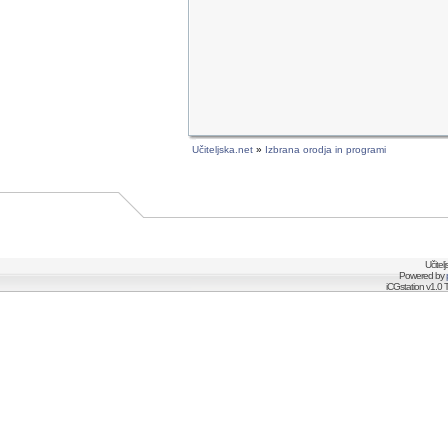
Učiteljska.net
»
Izbrana orodja in programi
Učitel
Powered by
iCGstation v1.0