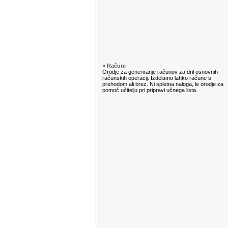
» Računi
Orodje za generiranje računov za dril osnovnih
računskih operacij. Izdelamo lahko račune s
prehodom ali brez. Ni spletna naloga, le orodje za
pomoč učitelju pri pripravi učnega lista.