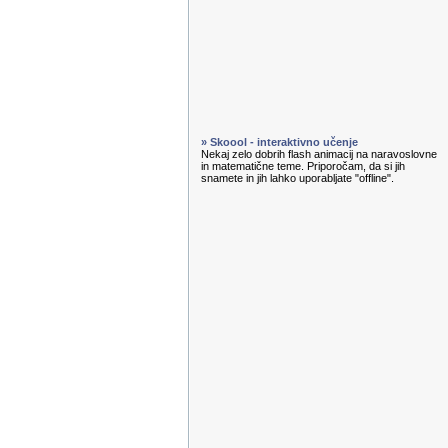
» Skoool - interaktivno učenje
Nekaj zelo dobrih flash animacij na naravoslovne
in matematične teme. Priporočam, da si jih
snamete in jih lahko uporabljate "offline".