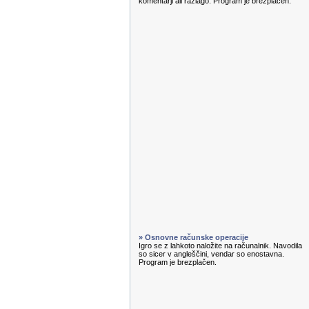
komentarji ali razlago. Program je brezplačen.
» Osnovne računske operacije
Igro se z lahkoto naložite na računalnik. Navodila
so sicer v angleščini, vendar so enostavna.
Program je brezplačen.