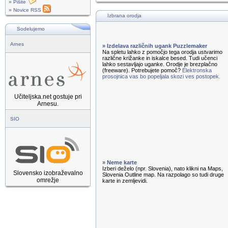
» Pišite
» Novice RSS
Izbrana orodja
Sodelujemo
Arnes
» Izdelava različnih ugank Puzzlemaker
Na spletu lahko z pomočjo tega orodja ustvarimo
različne križanke in iskalce besed. Tudi učenci
lahko sestavljajo uganke. Orodje je brezplačno
(freeware). Potrebujete pomoč?
Elektronska
prosojnica vas bo popeljala skozi ves postopek.
Učiteljska.net gostuje pri
Arnesu.
SIO
» Neme karte
Izberi deželo (npr. Slovenia), nato klikni na Maps,
Slovensko izobraževalno
Slovenia Outline map. Na razpolago so tudi druge
omrežje
karte in zemljevidi.