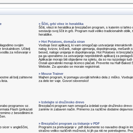
e
» Ščiti, grbi vitez in heraldika
Ščiti, vitezi in heraldika je brezplačen program, s katerim si lahko 
sestavijo svoj ščit in grb. Program nudi veliko tradicionalnih oblik, 
heraldike.
» Hot Potatoes, domača stran
prilagodimo svojim
Vsebuje šest aplikacij, ki vam omogočajo ustvarjanje interaktivnih 
 brskalnikom. Učitelj
nalog; kvizov, križank, naloge ujemanja, dopolnjevanja, mešanih s
avodila za reševanje v
besed, naloge urejanja in dopolnjevanja. Hot Potatoes ni brezplač
pa ga uporabimo za ustvarjanje nepridobitnih aplikacij za pedagoš
Aplikacije morajo biti objavljene na spletu, da so na razpolago tudi
Ostali uporabniki morajo licenco plačati. Preverite na Half-Baked 
Website. Za uporabo se morate registrirati.
» Mouse Trainer
ostne ali bolj zahtevne
Majhen program, ki pomaga usvojiti tehniko dela z miško. Vsebuj
lista.
za delo ter vaje. Govori slovensko!
» Izdelajte si družinsko drevo
porabo programov oz.
Brezplačni program nam omogoča izdelati svoje družinsko drevo
ormata Flash (prikazati
zanimiv in zabaven način. Primerno za različne dodatne dejavnost
remimo z besedilnimi in
ačen.
» Brezplačni program za tiskanje v PDF
o sicer v angleščini,
Programi za pretvarjanje v .pdf dokumente so navadno dragi in im
strašno veliko različnih možnosti, ki jih pa niti ne potrebujemo. P