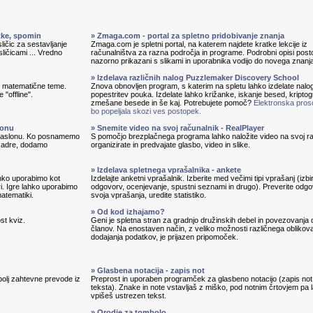
itke, spomin
» Zmaga.com - portal za spletno pridobivanje znanja
ličic za sestavljanje
Zmaga.com je spletni portal, na katerem najdete kratke lekcije iz
sličicami ... Vredno
računalništva za razna področja in programe. Podrobni opisi pos
nazorno prikazani s slikami in uporabnika vodijo do novega znanj
» Izdelava različnih nalog Puzzlemaker Discovery School
in matematične teme.
Znova obnovljen program, s katerim na spletu lahko izdelate nalo
 "offline".
popestritev pouka. Izdelate lahko križanke, iskanje besed, kripto
zmešane besede in še kaj. Potrebujete pomoč?
Elektronska pros
bo popeljala skozi ves postopek.
lonu
» Snemite video na svoj računalnik - RealPlayer
 zaslonu. Ko posnamemo
S pomočjo brezplačnega programa lahko naložite video na svoj ra
 kadre, dodamo
organizirate in predvajate glasbo, video in slike.
» Izdelava spletnega vprašalnika - ankete
lahko uporabimo kot
Izdelajte anketni vprašalnik. Izberite med večimi tipi vprašanj (izbi
vi. Igre lahko uporabimo
odgovorv, ocenjevanje, spustni seznami in drugo). Preverite odg
matematiki.
svoja vprašanja, uredite statistiko.
» Od kod izhajamo?
st kviz.
Geni je spletna stran za gradnjo družinskih debel in povezovanja 
članov. Na enostaven način, z veliko možnosti različnega oblikova
dodajanja podatkov, je prijazen pripomoček.
» Glasbena notacija - zapis not
bolj zahtevne prevode iz
Preprost in uporaben programček za glasbeno notacijo (zapis not
teksta). Znake in note vstavljaš z miško, pod notnim črtovjem pa 
vpišeš ustrezen tekst.
» Orodje za tombolo