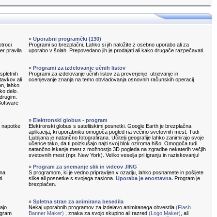
» Uporabni programčki (130)
otroci
Programi so brezplačni. Lahko si jih naložite z osebno uporabo ali za
ter pravila
uporabo v šolah. Prepovedano jih je prodajati ali kako drugače razpečavati.
» Programi za izdelovanje učnih listov
spletnih
Programi za izdelovanje učnih listov za preverjenje, utrjevanje in
tavkov ali
ocenjevanje znanja na temo obvladovanja osnovnih računskih operacij
en, lahko
ko delo.
 drugim.
Software
» Elektronski globus - program
e napotke
Elektronski globus s satelitskimi posnetki. Google Earth je brezplačna
aplikacija, ki uporabniku omogoča pogled na večino svetovnih mest. Tudi
Ljubljana je natančno fotografirana. Učitelji geografije lahko zanimirajo svoje
učence tako, da ti poizkušajo najti svoj blok oziroma hišo. Omogoča tudi
natančno iskanje mest z možnostjo 3D pogleda na zgradbe nekaterih večjih
svetovnih mest (npr. New York). Veliko veselja pri igranju in raziskovanju!
» Program za snemanje slik in videov JING
 na
S programom, ki je vedno pripravljen v ozadju, lahko posnamete in pošljete
i.
slike ali posnetke s svojega zaslona.
Uporaba je enostavna.
Program je
brezplačen.
» Spletna stran za animirana besedila
ajo
Nekaj uporabnih programov za izdelavo animiranega obvestila
(Flash
rogram
Banner Maker)
, znaka za svojo skupino ali razred
(Logo Maker)
, ali