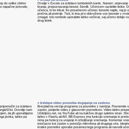
p do velike zbirke
Orodje v Excelu za izdelavo tombolskih kartic. Namen: utrjevanje 
jajo napačne prevode,
branja, prepoznavanja besed, številk. Učencem razdelite listke. D
učenca, ki bo klical. Ko posamezen učenec besedo najde, naj jo ob
prečrta ali prekrije. Tisti, ki ima prvi obkrožene vse besede v vrstic
zmagal. Isto tombolo uporabite lahko večkrat, saj učenci dobijo v
drug listek.
» Izdelava video posnetka dogajanja na zaslonu
, pripomočki za izdelavo
Brezplačna verzija programa za posnetke z namizja. Posnemite s
angleščini. Dovolijo nam
zaslon, podprite video z glasovnim posnetkom. Video lahko prisp
ojem, da jih uporabljamo
Učiteljsko.net, na YouTube ali na kakšno drugo spletno stran. Shr
ga jezika, lahko pa
lahko v Flashu ali AVI. BB Express ima funkcijo snemanja in predv
nima pa funkcij za urejanje in izboljšanje snemanja. Komentar s
istočasno kot zaslon s pomočjo mikrofona ali drugega vira. Idealn
kratke posnetke uporabe posameznega programa ali navodil uč