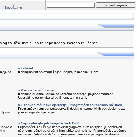
Devetka.net
alog za učne liste ali pa za neposredno uporabo za učence.
» Labirint
ujejo na
Izdelaj labirint po svojih željah. Kopiraj z desnim klikom.
» Kartice za računanje
Izdelamo si lahko kartice za različne operacije, poljubne velikosti.
Uporabimo čarovnika ali pa jih ustvarimo sami.
» Osnovne računske operacije - Programček za izdelavo računov
i
Programček nam pomaga ustvariti dodatne naloge, ki jih potrebujemo za
oljo so
preverjanje ali utrjevanje.
» Nepravilni glagoli Irregular Verb Drill
e lahko v
Pripomoček za učenje nepravilnih glagolov. Kviz na spletu je namenjen
ojim
učencem, učitelj pa si učne liste lahko tudi natisne. Pripomoček za učenje
na pamet. "Flashcards" so namenjene memoriranju najpomembnejših