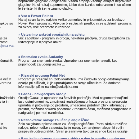
nepravilnih glagolov v angleščini. Vsaka stopnja vsebuje dvajset nepravilnih
glagolov. Ko si nekaj zapomnimo, lahko tisto kartico odstranimo in se učimo
le še tiste, ki jih še ne znamo gladko.
» Vse o Power Pointu
Na tej strani lahko najdete veliko usmeritev in pripomočkov za izdelavo
topkov so
Power Point prosojnic. Veliko je brezplačnih predlog in že izdelanih prosojnic
a.
za skoraj vse predmete in razrede.
» Ustvarimo anketni vprašalnik na spletu
ge za
Več zadetkov - programi in orodja, nekatera plačljiva, druga brezplačna za
grame,
ustvarjanje in izpeljavo anket.
ojnica vas
» Snemalec zvoka Audacity
čunalnik,
Program za snemanje zvoka. Uporaben za snemanje navodil, kot
pripomoček za učenje jezika ...
» Risarski program Paint Net
ra večih
Program je brezplačen, zelo kvaliteten. Ima čudovito opcijo odstranjevanja
ovore na
ozadja pri sličicah, ki jih uporabljamo za svoje učne liste. Za dodatne
informacije, pišite na info@uciteljska.net
» Gaea+ - navigacijsko orodje
družinskih
Orodje Gaea+ je uporabno na številnih področjih. Med najpomembnejšimi
nja in
lastnostmi omenimo: zmožnost realističnega prikaza prostora, preprosta
uporaba in potovanje po prostoru, umeščanje poljubnih zbirk informacij v
prostor, možnost prikaza podatkov v realnem času, možnost prilagoditev in
nadgradenj po meri naročnika.
» Raznovrstne naloge za učenje angleščine
 in
Zelo razgibana spletna stran za učenje angleščine. Portal skriva različne
lahko
naloge, pripomočke za sestavljanje nalog, že narejene naloge, ki so jih
prispevali učitelji praktiki. Stran je zanimiva tako za učence kot za učitelje.
» Brez knjige (prosto dostopna zbirka nalog in orodje za pripravo