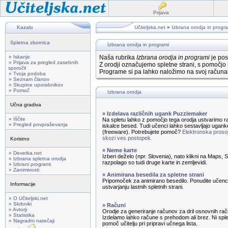
Prijava
Kazalo
Učiteljska.net
»
Izbrana orodja in progr
Spletna zbornica
Izbrana orodja in programi
» Iskanje
Naša rubrika
Izbrana orodja in programi
je pos
» Prijava za pregled zasebnih
Z orodji označujemo spletne strani, s pomočjo 
sporočil
Programe si pa lahko naložimo na svoj računal
» Tvoja podoba
» Seznam članov
» Skupine uporabnikov
» Pomoč
Izbrana orodja
Učna gradiva
» Izdelava različnih ugank Puzzlemaker
» Iščite
Na spletu lahko z pomočjo tega orodja ustvarimo ra
» Pregled povpraševanja
iskalce besed. Tudi učenci lahko sestavljajo ugank
(freeware). Potrebujete pomoč?
Elektronska prosoj
skozi ves postopek.
Koristno
» Neme karte
» Devetka.net
Izberi deželo (npr. Slovenia), nato klikni na Maps,
» Izbrana spletna orodja
razpolago so tudi druge karte in zemljevidi.
» Izbrani programi
» Zanimivosti
» Animirana besedila za spletne strani
Pripomoček za animirano besedilo. Ponudite učenc
Informacije
ustvarjanju lastnih spletnih strani.
» O Učiteljski.net
» Skrbniki
» Računi
» Avtorji
Orodje za generiranje računov za dril osnovnih rač
» Statistika
Izdelamo lahko račune s prehodom ali brez. Ni sple
» Nagradni natečaji
pomoč učitelju pri pripravi učnega lista.