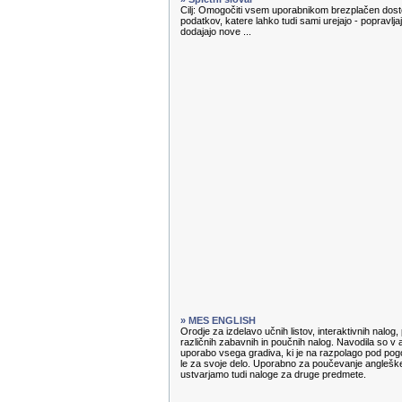
Cilj: Omogočiti vsem uporabnikom brezplačen dosto
podatkov, katere lahko tudi sami urejajo - popravl
dodajajo nove ...
» MES ENGLISH
Orodje za izdelavo učnih listov, interaktivnih nalog
različnih zabavnih in poučnih nalog. Navodila so v 
uporabo vsega gradiva, ki je na razpolago pod pog
le za svoje delo. Uporabno za poučevanje angleške
ustvarjamo tudi naloge za druge predmete.