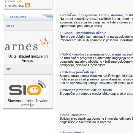
» Pišite
» Novice RSS
» Različna učna gradiva: kartice, domine, čest
Sodelujemo
Na strani ponujejo izdelavo različnih kartic, domin, s
spomina, sličice za barvanje, učne liste s črtami in 
Arnes
jepobrskati, ponudba je obilna.
» Skoool - interaktivno učenje
Nekaj zelo dobrih flash animacij na naravoslovne 
Priporočam, da si jih snamete in jih lahko uporabljate
» WINK - orodje za snemanje dogajanja na zas
Učiteljska.net gostuje pri
Je brezplačni program za snemanje dogajanja na
Arnesu.
dogajanje, ga lahko obdelamo - brišemo določene
navigacijo, oblačke z besedilom ...
SIO
» Izdelava poučnih iger
Spletna stran ponuja izdelavo različnih iger, ki jih 
motivacijo ali za utrjevanje in ponavljanje učne sno
tudi pri spoznavanju okolja, slovenskem jeziku ali 
» Izdelajte preprost kviz na spletu
S pomočjo priročnega orodja lahko ustvarite prepro
Slovensko izobraževalno
omrežje
» Nice Translator
Soliden prevajalnik za osnovne in morda tudi malo 
angleščine v slovenščino in obratno.
» Spletni slovar