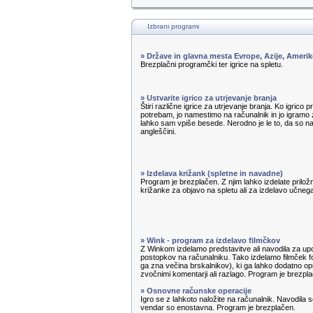
Izbrani programi
» Države in glavna mesta Evrope, Azije, Amerik
Brezplačni programčki ter igrice na spletu.
» Ustvarite igrico za utrjevanje branja
Štiri različne igrice za utrjevanje branja. Ko igrico 
potrebam, jo namestimo na računalnik in jo igramo z
lahko sam vpiše besede. Nerodno je le to, da so n
angleščini.
» Izdelava križank (spletne in navadne)
Program je brezplačen. Z njim lahko izdelate priložn
križanke za objavo na spletu ali za izdelavo učnega 
» Wink - program za izdelavo filmčkov
Z Winkom izdelamo predstavitve ali navodila za u
postopkov na računalniku. Tako izdelamo filmček f
ga zna večina brskalnikov), ki ga lahko dodatno op
zvočnimi komentarji ali razlago. Program je brezpl
» Osnovne računske operacije
Igro se z lahkoto naložite na računalnik. Navodila s
vendar so enostavna. Program je brezplačen.