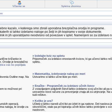
Včlanite se
Spletna zbornica
ami
ebno kazalo, v katerega smo zbrali uporabna brezplačna orodja in programe.
katerih si lahko izdelamo naloge po želji in jih kopiramo v svoje dokumente.
nik in jih uporabljamo neodvisno od povezave v splet. Namenjeni so za izdelavo n
» Izdelajte kviz na spletu
zlične križanke in
Pripomoček za izdelavo enostavnih kvizov, ki ga učenci lahko reš
e. Orodje je brezplačno
spletu.
nica vas bo popeljala
» Matematika, izdelovanje nalog po meri
 Slovenia Outline map. Na
Ustvarimo si lahko učne liste po meri.
» Enačbe - Programček za izdelavo učnih listov
em to možnost pri
Z vstavljanjem poljubnih števil lahko izdelamo svoj učni list ali pa s
ustvarimo nove račune za preverjanje znaja ali za utrjevanje. Na v
tudi rešitve.
» Koliko je ura?
unskih operacij.
Učitelj si lahko naredi učni list po izbiri in ga natisne. Del naslova j
tna naloga, le orodje za
slovenščini, otalo pa pri kipiranju učnih listov lahko prekrijete s sv
naslovom.