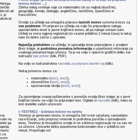
hitrega
testov, kvizov …)
oločite
Zbirka nalog vsebuje vaje za matematiko (te so najbolj obsežne),
kroži ali
geografijo, kemijo, biologijo, angleščino, nemščino, španščino in
i, je
francoščino.
sakokrat
Orodje za učitelje pa omogoča pripravo
lastnih testov
oziroma kvizov za
vse predmete
. Pri pripravi so učitelju na voljo že pripravljene naloge,
uporabi lahko teste iz javne knjižnice testov, ali pa naloge sestavi sam.
Učitelj se mora najprej registrirati (to vzame približno 2 minuti časa) in takoj
nato že lahko začne z uporabo.
Največja pridobitev
za učitelja, ki uporablja teste pripravljene z orodjem
Brez knjige
, je
podrobna povratna informacija
o uspešnosti reševanja za
vsakega posameznega učenca. Ta je na voljo v opisni in grafični obliki, kar
tudi kaže
tale primer
(klik, PDF).
Na voljo so tudi podrobna
navodila za pripravo lastnih vaj
(klik).
Nekaj primerov testov za:
matematiko (
test1
,
test2
),
slovenščino (
test1
,
test2
),
spoznavanje okolja (
test1
,
test2
).
Za spremljanje znanja poštevanke s pomočjo orodja
Brez knjige
, je v javni
knjižnici testov na voljo že pripravljen test. Oglejte si
navodilo
(klik), kako ta
test dodelite vašim učencem.
» TESTMOZ - Izdelava kvizov na spletu
voj
Testmoz je generator testov, ki omogoča štiri vrste vprašanj, samodejno
evate na
razvrščanje, zelo preprost vmesnik in podrobna poročila o opravljenem
anite ga
testu. Testmoz je brezplačno orodje in ne zahteva registracije ne za vas ne
ajanja,
za učence. Ustvarite lahko popolnoma funkcionalen test v približno eni
nemamo
minuti. Prepričajte se!
o za
encem.