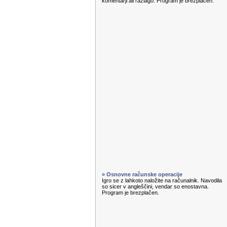
komentarji ali razlago. Program je brezplačen.
» Osnovne računske operacije
Igro se z lahkoto naložite na računalnik. Navodila
so sicer v angleščini, vendar so enostavna.
Program je brezplačen.