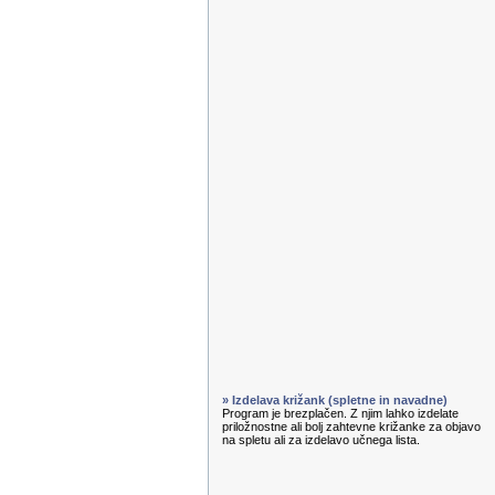
» Izdelava križank (spletne in navadne)
Program je brezplačen. Z njim lahko izdelate
priložnostne ali bolj zahtevne križanke za objavo
na spletu ali za izdelavo učnega lista.