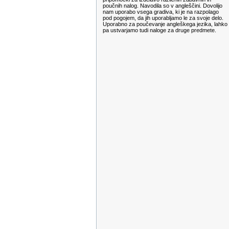
poučnih nalog. Navodila so v angleščini. Dovolijo
nam uporabo vsega gradiva, ki je na razpolago
pod pogojem, da jih uporabljamo le za svoje delo.
Uporabno za poučevanje angleškega jezika, lahko
pa ustvarjamo tudi naloge za druge predmete.