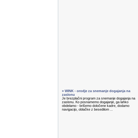
» WINK - orodje za snemanje dogajanja na
zaslonu
Je brezplačni program za snemanje dogajanja na
zaslonu. Ko posnamemo dogajanje, ga lahko
obdelamo - brišemo določene kadre, dodamo
navigacijo, oblačke z besedilom ...