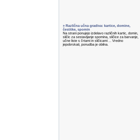
» Različna učna gradiva: kartice, domine,
čestitke, spomin
Na strani ponujejo izdelavo različnih kartic, domin,
sličic za sestavljanje spomina, sličice za barvanje,
učne liste s črtami in sličicami ... Vredno
jepobrskati, ponudba je obilna.