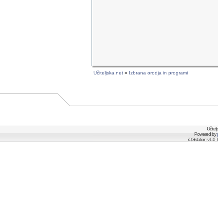
Učiteljska.net
»
Izbrana orodja in programi
Učitel
Powered by
iCGstation v1.0