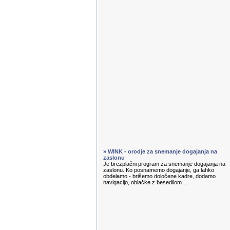
» WINK - orodje za snemanje dogajanja na
zaslonu
Je brezplačni program za snemanje dogajanja na
zaslonu. Ko posnamemo dogajanje, ga lahko
obdelamo - brišemo določene kadre, dodamo
navigacijo, oblačke z besedilom ...