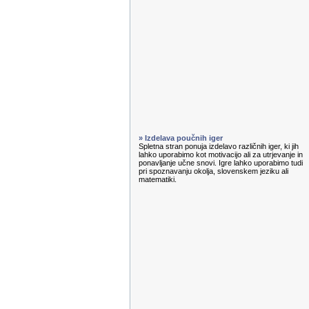
» Izdelava poučnih iger
Spletna stran ponuja izdelavo različnih iger, ki jih
lahko uporabimo kot motivacijo ali za utrjevanje in
ponavljanje učne snovi. Igre lahko uporabimo tudi
pri spoznavanju okolja, slovenskem jeziku ali
matematiki.