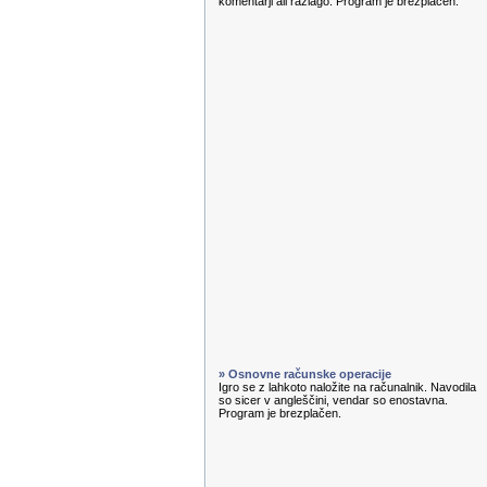
komentarji ali razlago. Program je brezplačen.
» Osnovne računske operacije
Igro se z lahkoto naložite na računalnik. Navodila
so sicer v angleščini, vendar so enostavna.
Program je brezplačen.