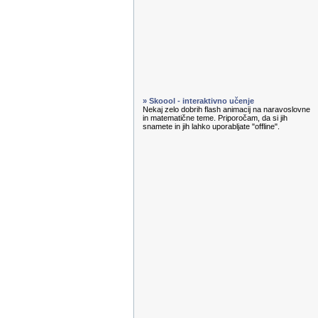
» Skoool - interaktivno učenje
Nekaj zelo dobrih flash animacij na naravoslovne
in matematične teme. Priporočam, da si jih
snamete in jih lahko uporabljate "offline".