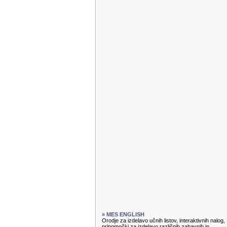
» MES ENGLISH
Orodje za izdelavo učnih listov, interaktivnih nalog,
pripomočki za izdelavo različnih zabavnih in