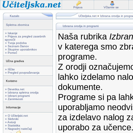
Prijava
Včlanite se
Kazalo
Učiteljska.net
»
Izbrana orodja in progr
Spletna zbornica
Izbrana orodja in programi
» Iskanje
Naša rubrika
Izbran
» Prijava za pregled zasebnih
sporočil
» Tvoja podoba
v katerega smo zbra
» Seznam članov
» Skupine uporabnikov
» Pomoč
programe.
Učna gradiva
Z orodji označujemo
» Iščite
» Pregled povpraševanja
lahko izdelamo nalog
Koristno
dokumente.
» Devetka.net
» Izbrana spletna orodja
Programe si pa lahk
» Izbrani programi
» Zanimivosti
uporabljamo neodvi
Informacije
za izdelavo nalog z
» O Učiteljski.net
» Skrbniki
» Avtorji
uporabo za učence
» Statistika
» Nagradni natečaji