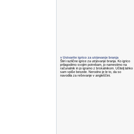
» Ustvarite igrico za utrjevanje branja
Štiri različne igrice za utrjevanje branja. Ko igrico
prilagodimo svojim potrebam, jo namestimo na
računalnik in jo igramo z brskalnikom. Učitelj lahko
sam vpiše besede. Nerodno je le to, da so
navodila za reševanje v angleščini.