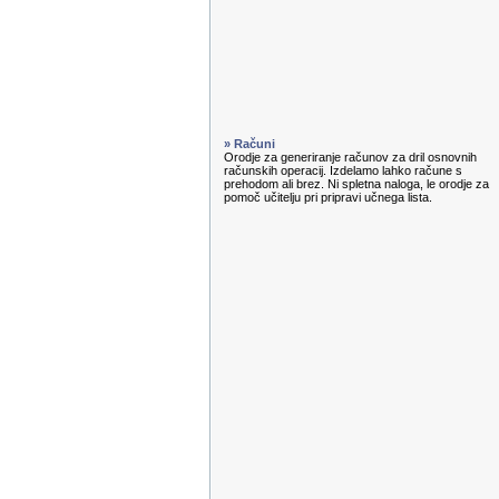
» Računi
Orodje za generiranje računov za dril osnovnih
računskih operacij. Izdelamo lahko račune s
prehodom ali brez. Ni spletna naloga, le orodje za
pomoč učitelju pri pripravi učnega lista.