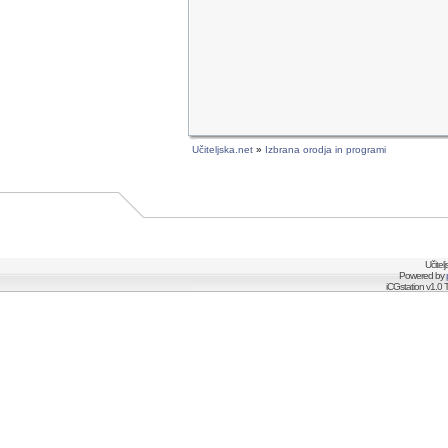
Učiteljska.net
»
Izbrana orodja in programi
Učitel
Powered by
iCGstation v1.0