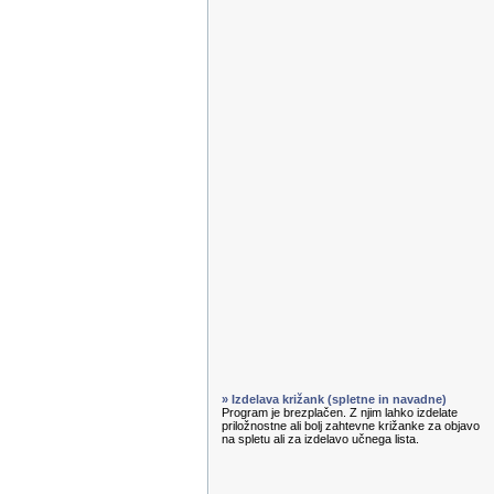
» Izdelava križank (spletne in navadne)
Program je brezplačen. Z njim lahko izdelate
priložnostne ali bolj zahtevne križanke za objavo
na spletu ali za izdelavo učnega lista.