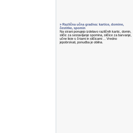
» Različna učna gradiva: kartice, domine,
čestitke, spomin
Na strani ponujejo izdelavo različnih kartic, domin,
sličic za sestavljanje spomina, sličice za barvanje,
učne liste s črtami in sličicami ... Vredno
jepobrskati, ponudba je obilna.