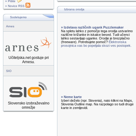
» Pišite
» Novice RSS
Izbrana orodja
Sodelujemo
Arnes
» Izdelava različnih ugank Puzzlemaker
Na spletu lahko z pomočjo tega orodja ustvarimo
različne križanke in iskalce besed. Tudi učenci
lahko sestavljajo uganke. Orodje je brezplačno
(freeware). Potrebujete pomoč?
Elektronska
prosojnica vas bo popeljala skozi ves postopek.
Učiteljska.net gostuje pri
Arnesu.
SIO
» Neme karte
Izberi deželo (npr. Slovenia), nato klikni na Maps,
Slovensko izobraževalno
Slovenia Outline map. Na razpolago so tudi druge
omrežje
karte in zemljevidi.