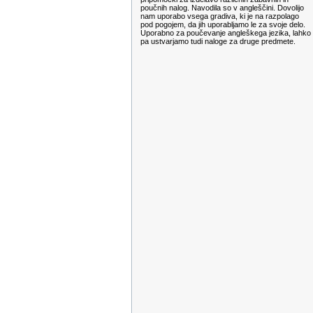
poučnih nalog. Navodila so v angleščini. Dovolijo
nam uporabo vsega gradiva, ki je na razpolago
pod pogojem, da jih uporabljamo le za svoje delo.
Uporabno za poučevanje angleškega jezika, lahko
pa ustvarjamo tudi naloge za druge predmete.