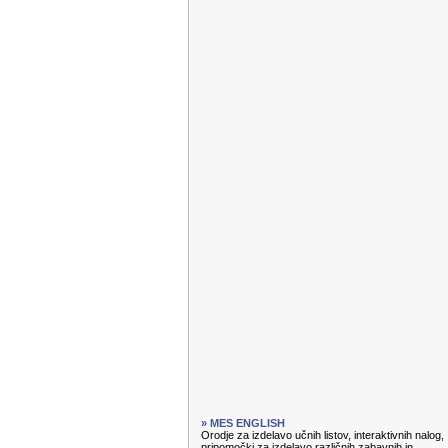
» MES ENGLISH
Orodje za izdelavo učnih listov, interaktivnih nalog,
pripomočki za izdelavo različnih zabavnih in