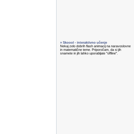
» Skoool - interaktivno učenje
Nekaj zelo dobrih flash animacij na naravoslovne
in matematične teme. Priporočam, da si jih
snamete in jih lahko uporabljate "offline".