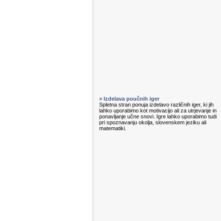
» Izdelava poučnih iger
Spletna stran ponuja izdelavo različnih iger, ki jih
lahko uporabimo kot motivacijo ali za utrjevanje in
ponavljanje učne snovi. Igre lahko uporabimo tudi
pri spoznavanju okolja, slovenskem jeziku ali
matematiki.