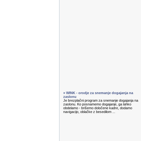
» WINK - orodje za snemanje dogajanja na
zaslonu
Je brezplačni program za snemanje dogajanja na
zaslonu. Ko posnamemo dogajanje, ga lahko
obdelamo - brišemo določene kadre, dodamo
navigacijo, oblačke z besedilom ...