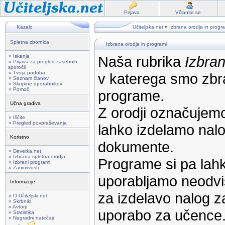
Prijava
Včlanite se
Kazalo
Učiteljska.net
»
Izbrana orodja in progr
Spletna zbornica
Izbrana orodja in programi
» Iskanje
Naša rubrika
Izbran
» Prijava za pregled zasebnih
sporočil
» Tvoja podoba
v katerega smo zbra
» Seznam članov
» Skupine uporabnikov
» Pomoč
programe.
Učna gradiva
Z orodji označujemo
» Iščite
» Pregled povpraševanja
lahko izdelamo nalog
Koristno
dokumente.
» Devetka.net
» Izbrana spletna orodja
Programe si pa lahk
» Izbrani programi
» Zanimivosti
uporabljamo neodvi
Informacije
za izdelavo nalog z
» O Učiteljski.net
» Skrbniki
» Avtorji
uporabo za učence
» Statistika
» Nagradni natečaji