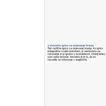
» Ustvarite igrico za utrjevanje branja
Štiri različne igrice za utrjevanje branja. Ko igrico
prilagodimo svojim potrebam, jo namestimo na
računalnik in jo igramo z brskalnikom. Učitelj lahko
sam vpiše besede. Nerodno je le to, da so
navodila za reševanje v angleščini.