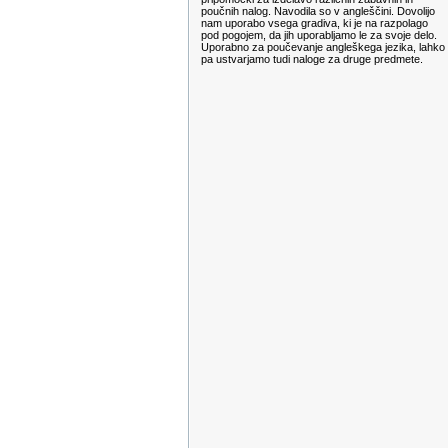
poučnih nalog. Navodila so v angleščini. Dovolijo
nam uporabo vsega gradiva, ki je na razpolago
pod pogojem, da jih uporabljamo le za svoje delo.
Uporabno za poučevanje angleškega jezika, lahko
pa ustvarjamo tudi naloge za druge predmete.