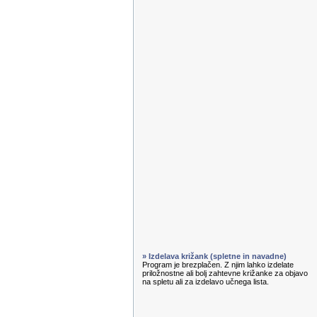
» Izdelava križank (spletne in navadne)
Program je brezplačen. Z njim lahko izdelate
priložnostne ali bolj zahtevne križanke za objavo
na spletu ali za izdelavo učnega lista.