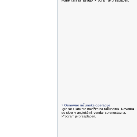
komentarji ali razlago. Program je brezplačen.
» Osnovne računske operacije
Igro se z lahkoto naložite na računalnik. Navodila
so sicer v angleščini, vendar so enostavna.
Program je brezplačen.