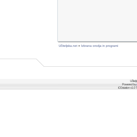
Učiteljska.net
»
Izbrana orodja in programi
Učitel
Powered by
iCGstation v1.0