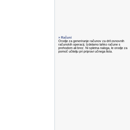
» Računi
Orodje za generiranje računov za dril osnovnih
računskih operacij. Izdelamo lahko račune s
prehodom ali brez. Ni spletna naloga, le orodje za
pomoč učitelju pri pripravi učnega lista.