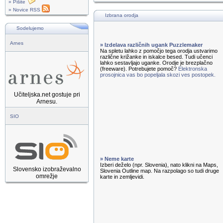
» Pišite
» Novice RSS
Izbrana orodja
Sodelujemo
Arnes
» Izdelava različnih ugank Puzzlemaker
Na spletu lahko z pomočjo tega orodja ustvarimo
različne križanke in iskalce besed. Tudi učenci
lahko sestavljajo uganke. Orodje je brezplačno
(freeware). Potrebujete pomoč?
Elektronska
prosojnica vas bo popeljala skozi ves postopek.
Učiteljska.net gostuje pri
Arnesu.
SIO
» Neme karte
Izberi deželo (npr. Slovenia), nato klikni na Maps,
Slovensko izobraževalno
Slovenia Outline map. Na razpolago so tudi druge
omrežje
karte in zemljevidi.