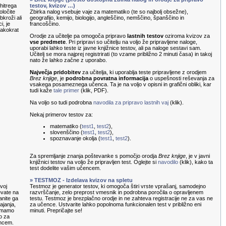
hitrega
testov, kvizov …)
oločite
Zbirka nalog vsebuje vaje za matematiko (te so najbolj obsežne),
kroži ali
geografijo, kemijo, biologijo, angleščino, nemščino, španščino in
i, je
francoščino.
sakokrat
Orodje za učitelje pa omogoča pripravo
lastnih testov
oziroma kvizov za
vse predmete
. Pri pripravi so učitelju na voljo že pripravljene naloge,
uporabi lahko teste iz javne knjižnice testov, ali pa naloge sestavi sam.
Učitelj se mora najprej registrirati (to vzame približno 2 minuti časa) in takoj
nato že lahko začne z uporabo.
Največja pridobitev
za učitelja, ki uporablja teste pripravljene z orodjem
Brez knjige
, je
podrobna povratna informacija
o uspešnosti reševanja za
vsakega posameznega učenca. Ta je na voljo v opisni in grafični obliki, kar
tudi kaže
tale primer
(klik, PDF).
Na voljo so tudi podrobna
navodila za pripravo lastnih vaj
(klik).
Nekaj primerov testov za:
matematiko (
test1
,
test2
),
slovenščino (
test1
,
test2
),
spoznavanje okolja (
test1
,
test2
).
Za spremljanje znanja poštevanke s pomočjo orodja
Brez knjige
, je v javni
knjižnici testov na voljo že pripravljen test. Oglejte si
navodilo
(klik), kako ta
test dodelite vašim učencem.
» TESTMOZ - Izdelava kvizov na spletu
voj
Testmoz je generator testov, ki omogoča štiri vrste vprašanj, samodejno
evate na
razvrščanje, zelo preprost vmesnik in podrobna poročila o opravljenem
anite ga
testu. Testmoz je brezplačno orodje in ne zahteva registracije ne za vas ne
ajanja,
za učence. Ustvarite lahko popolnoma funkcionalen test v približno eni
nemamo
minuti. Prepričajte se!
o za
encem.