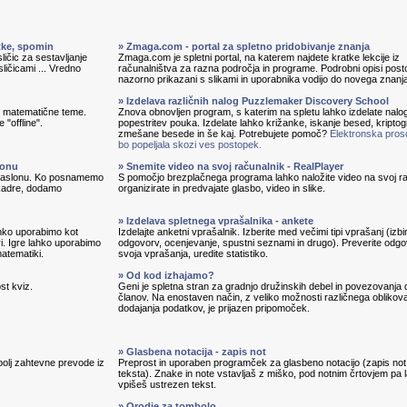
itke, spomin
» Zmaga.com - portal za spletno pridobivanje znanja
ličic za sestavljanje
Zmaga.com je spletni portal, na katerem najdete kratke lekcije iz
sličicami ... Vredno
računalništva za razna področja in programe. Podrobni opisi pos
nazorno prikazani s slikami in uporabnika vodijo do novega znanj
» Izdelava različnih nalog Puzzlemaker Discovery School
in matematične teme.
Znova obnovljen program, s katerim na spletu lahko izdelate nalo
 "offline".
popestritev pouka. Izdelate lahko križanke, iskanje besed, kripto
zmešane besede in še kaj. Potrebujete pomoč?
Elektronska pros
bo popeljala skozi ves postopek.
lonu
» Snemite video na svoj računalnik - RealPlayer
 zaslonu. Ko posnamemo
S pomočjo brezplačnega programa lahko naložite video na svoj ra
 kadre, dodamo
organizirate in predvajate glasbo, video in slike.
» Izdelava spletnega vprašalnika - ankete
lahko uporabimo kot
Izdelajte anketni vprašalnik. Izberite med večimi tipi vprašanj (izbi
vi. Igre lahko uporabimo
odgovorv, ocenjevanje, spustni seznami in drugo). Preverite odg
matematiki.
svoja vprašanja, uredite statistiko.
» Od kod izhajamo?
st kviz.
Geni je spletna stran za gradnjo družinskih debel in povezovanja 
članov. Na enostaven način, z veliko možnosti različnega oblikova
dodajanja podatkov, je prijazen pripomoček.
» Glasbena notacija - zapis not
bolj zahtevne prevode iz
Preprost in uporaben programček za glasbeno notacijo (zapis not
teksta). Znake in note vstavljaš z miško, pod notnim črtovjem pa 
vpišeš ustrezen tekst.
» Orodje za tombolo