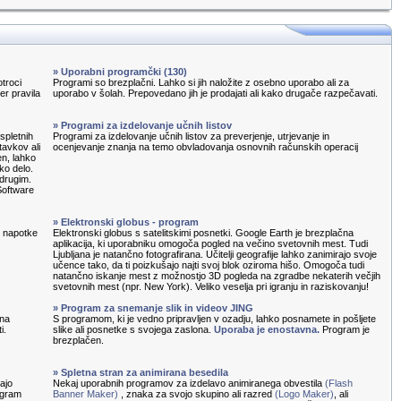
» Uporabni programčki (130)
otroci
Programi so brezplačni. Lahko si jih naložite z osebno uporabo ali za
ter pravila
uporabo v šolah. Prepovedano jih je prodajati ali kako drugače razpečavati.
» Programi za izdelovanje učnih listov
spletnih
Programi za izdelovanje učnih listov za preverjenje, utrjevanje in
tavkov ali
ocenjevanje znanja na temo obvladovanja osnovnih računskih operacij
en, lahko
ko delo.
 drugim.
Software
» Elektronski globus - program
e napotke
Elektronski globus s satelitskimi posnetki. Google Earth je brezplačna
aplikacija, ki uporabniku omogoča pogled na večino svetovnih mest. Tudi
Ljubljana je natančno fotografirana. Učitelji geografije lahko zanimirajo svoje
učence tako, da ti poizkušajo najti svoj blok oziroma hišo. Omogoča tudi
natančno iskanje mest z možnostjo 3D pogleda na zgradbe nekaterih večjih
svetovnih mest (npr. New York). Veliko veselja pri igranju in raziskovanju!
» Program za snemanje slik in videov JING
 na
S programom, ki je vedno pripravljen v ozadju, lahko posnamete in pošljete
i.
slike ali posnetke s svojega zaslona.
Uporaba je enostavna.
Program je
brezplačen.
» Spletna stran za animirana besedila
ajo
Nekaj uporabnih programov za izdelavo animiranega obvestila
(Flash
rogram
Banner Maker)
, znaka za svojo skupino ali razred
(Logo Maker)
, ali