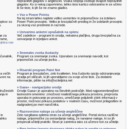
nepravilnih glagolov v angleščini. Vsaka stopnja vsebuje dvajset nepravilnih
glagolov. Ko si nekaj zapomnimo, lahko tisto kartico odstranimo in se učimo
le še tiste, ki jih še ne znamo gladko.
» Vse o Power Pointu
Na tej strani lahko najdete veliko usmeritev in pripomočkov za izdelavo
topkov so
Power Point prosojnic. Veliko je brezplačnih predlog in že izdelanih prosojnic
a.
za skoraj vse predmete in razrede.
» Ustvarimo anketni vprašalnik na spletu
ge za
Več zadetkov - programi in orodja, nekatera plačljiva, druga brezplačna za
grame,
ustvarjanje in izpeljavo anket.
ojnica vas
» Snemalec zvoka Audacity
čunalnik,
Program za snemanje zvoka. Uporaben za snemanje navodil, kot
pripomoček za učenje jezika ...
» Risarski program Paint Net
ra večih
Program je brezplačen, zelo kvaliteten. Ima čudovito opcijo odstranjevanja
ovore na
ozadja pri sličicah, ki jih uporabljamo za svoje učne liste. Za dodatne
informacije, pišite na info@uciteljska.net
» Gaea+ - navigacijsko orodje
družinskih
Orodje Gaea+ je uporabno na številnih področjih. Med najpomembnejšimi
nja in
lastnostmi omenimo: zmožnost realističnega prikaza prostora, preprosta
uporaba in potovanje po prostoru, umeščanje poljubnih zbirk informacij v
prostor, možnost prikaza podatkov v realnem času, možnost prilagoditev in
nadgradenj po meri naročnika.
» Raznovrstne naloge za učenje angleščine
 in
Zelo razgibana spletna stran za učenje angleščine. Portal skriva različne
lahko
naloge, pripomočke za sestavljanje nalog, že narejene naloge, ki so jih
prispevali učitelji praktiki. Stran je zanimiva tako za učence kot za učitelje.
» Brez knjige (prosto dostopna zbirka nalog in orodje za pripravo