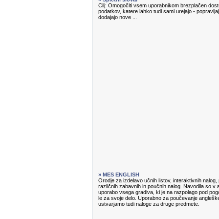
Cilj: Omogočiti vsem uporabnikom brezplačen dosto
podatkov, katere lahko tudi sami urejajo - popravl
dodajajo nove ...
» MES ENGLISH
Orodje za izdelavo učnih listov, interaktivnih nalog
različnih zabavnih in poučnih nalog. Navodila so v 
uporabo vsega gradiva, ki je na razpolago pod pog
le za svoje delo. Uporabno za poučevanje angleške
ustvarjamo tudi naloge za druge predmete.