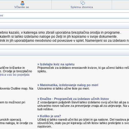
Včlanite se
Spletna zbornica
ami
ebno kazalo, v katerega smo zbrali uporabna brezplačna orodja in programe.
katerih si lahko izdelamo naloge po želji in jih kopiramo v svoje dokumente.
nik in jih uporabljamo neodvisno od povezave v splet. Namenjeni so za izdelavo n
» Izdelajte kviz na spletu
zlične križanke in
Pripomoček za izdelavo enostavnih kvizov, ki ga učenci lahko reš
e. Orodje je brezplačno
spletu.
nica vas bo popeljala
» Matematika, izdelovanje nalog po meri
 Slovenia Outline map. Na
Ustvarimo si lahko učne liste po meri.
» Enačbe - Programček za izdelavo učnih listov
em to možnost pri
Z vstavljanjem poljubnih števil lahko izdelamo svoj učni list ali pa s
ustvarimo nove račune za preverjanje znaja ali za utrjevanje. Na v
tudi rešitve.
» Koliko je ura?
unskih operacij.
Učitelj si lahko naredi učni list po izbiri in ga natisne. Del naslova j
tna naloga, le orodje za
slovenščini, otalo pa pri kipiranju učnih listov lahko prekrijete s sv
naslovom.