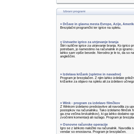
Izbrani programi
» Države in glavna mesta Evrope, Azije, Amerik
Brezplačni programčki ter igrice na spletu.
» Ustvarite igrico za utrjevanje branja
Štiri različne igrice za utrjevanje branja. Ko igrico 
potrebam, jo namestimo na računalnik in jo igramo z
lahko sam vpiše besede. Nerodno je le to, da so n
angleščini.
» Izdelava križank (spletne in navadne)
Program je brezplačen. Z njim lahko izdelate priložn
križanke za objavo na spletu ali za izdelavo učnega 
» Wink - program za izdelavo filmčkov
Z Winkom izdelamo predstavitve ali navodila za u
postopkov na računalniku. Tako izdelamo filmček f
ga zna večina brskalnikov), ki ga lahko dodatno op
zvočnimi komentarji ali razlago. Program je brezpl
» Osnovne računske operacije
Igro se z lahkoto naložite na računalnik. Navodila s
vendar so enostavna. Program je brezplačen.