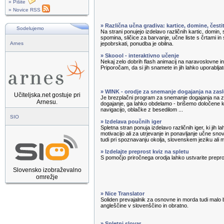
» Pišite
» Novice RSS
» Različna učna gradiva: kartice, domine, čest
Sodelujemo
Na strani ponujejo izdelavo različnih kartic, domin, s
spomina, sličice za barvanje, učne liste s črtami in 
Arnes
jepobrskati, ponudba je obilna.
» Skoool - interaktivno učenje
Nekaj zelo dobrih flash animacij na naravoslovne 
Priporočam, da si jih snamete in jih lahko uporabljate
» WINK - orodje za snemanje dogajanja na zas
Učiteljska.net gostuje pri
Je brezplačni program za snemanje dogajanja na
Arnesu.
dogajanje, ga lahko obdelamo - brišemo določene
navigacijo, oblačke z besedilom ...
SIO
» Izdelava poučnih iger
Spletna stran ponuja izdelavo različnih iger, ki jih 
motivacijo ali za utrjevanje in ponavljanje učne sno
tudi pri spoznavanju okolja, slovenskem jeziku ali 
» Izdelajte preprost kviz na spletu
S pomočjo priročnega orodja lahko ustvarite prepro
Slovensko izobraževalno
omrežje
» Nice Translator
Soliden prevajalnik za osnovne in morda tudi malo 
angleščine v slovenščino in obratno.
» Spletni slovar