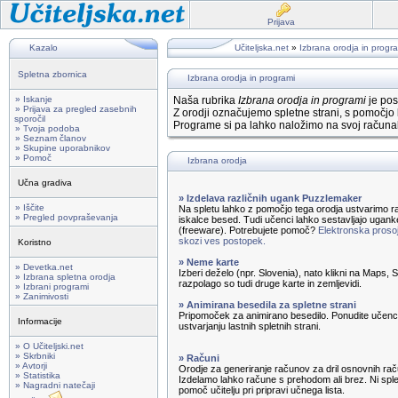
Prijava
Kazalo
Učiteljska.net
»
Izbrana orodja in progr
Spletna zbornica
Izbrana orodja in programi
» Iskanje
Naša rubrika
Izbrana orodja in programi
je pos
» Prijava za pregled zasebnih
Z orodji označujemo spletne strani, s pomočjo 
sporočil
Programe si pa lahko naložimo na svoj računal
» Tvoja podoba
» Seznam članov
» Skupine uporabnikov
» Pomoč
Izbrana orodja
Učna gradiva
» Izdelava različnih ugank Puzzlemaker
» Iščite
Na spletu lahko z pomočjo tega orodja ustvarimo ra
» Pregled povpraševanja
iskalce besed. Tudi učenci lahko sestavljajo ugank
(freeware). Potrebujete pomoč?
Elektronska prosoj
skozi ves postopek.
Koristno
» Neme karte
» Devetka.net
Izberi deželo (npr. Slovenia), nato klikni na Maps,
» Izbrana spletna orodja
razpolago so tudi druge karte in zemljevidi.
» Izbrani programi
» Zanimivosti
» Animirana besedila za spletne strani
Pripomoček za animirano besedilo. Ponudite učenc
Informacije
ustvarjanju lastnih spletnih strani.
» O Učiteljski.net
» Skrbniki
» Računi
» Avtorji
Orodje za generiranje računov za dril osnovnih rač
» Statistika
Izdelamo lahko račune s prehodom ali brez. Ni sple
» Nagradni natečaji
pomoč učitelju pri pripravi učnega lista.