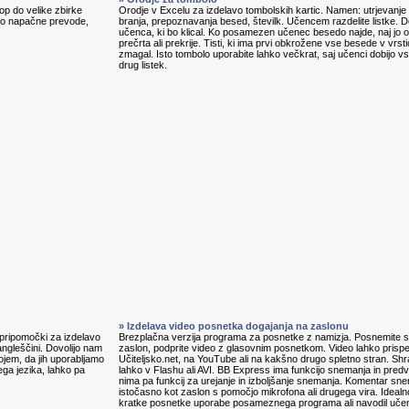
p do velike zbirke
Orodje v Excelu za izdelavo tombolskih kartic. Namen: utrjevanje 
jajo napačne prevode,
branja, prepoznavanja besed, številk. Učencem razdelite listke. D
učenca, ki bo klical. Ko posamezen učenec besedo najde, naj jo ob
prečrta ali prekrije. Tisti, ki ima prvi obkrožene vse besede v vrstic
zmagal. Isto tombolo uporabite lahko večkrat, saj učenci dobijo v
drug listek.
» Izdelava video posnetka dogajanja na zaslonu
, pripomočki za izdelavo
Brezplačna verzija programa za posnetke z namizja. Posnemite s
angleščini. Dovolijo nam
zaslon, podprite video z glasovnim posnetkom. Video lahko prisp
ojem, da jih uporabljamo
Učiteljsko.net, na YouTube ali na kakšno drugo spletno stran. Shr
ga jezika, lahko pa
lahko v Flashu ali AVI. BB Express ima funkcijo snemanja in predv
nima pa funkcij za urejanje in izboljšanje snemanja. Komentar s
istočasno kot zaslon s pomočjo mikrofona ali drugega vira. Idealn
kratke posnetke uporabe posameznega programa ali navodil uč