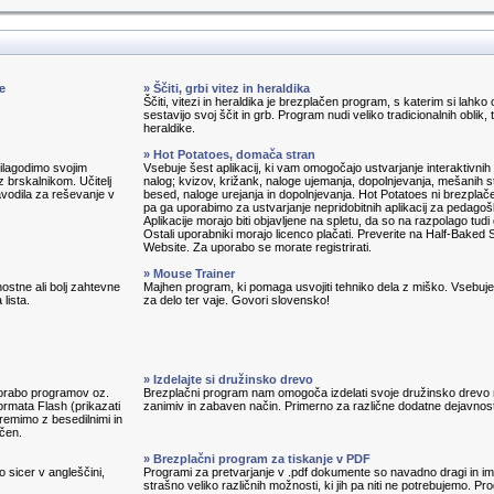
e
» Ščiti, grbi vitez in heraldika
Ščiti, vitezi in heraldika je brezplačen program, s katerim si lahko 
sestavijo svoj ščit in grb. Program nudi veliko tradicionalnih oblik, 
heraldike.
» Hot Potatoes, domača stran
prilagodimo svojim
Vsebuje šest aplikacij, ki vam omogočajo ustvarjanje interaktivnih 
 brskalnikom. Učitelj
nalog; kvizov, križank, naloge ujemanja, dopolnjevanja, mešanih s
avodila za reševanje v
besed, naloge urejanja in dopolnjevanja. Hot Potatoes ni brezplač
pa ga uporabimo za ustvarjanje nepridobitnih aplikacij za pedagoš
Aplikacije morajo biti objavljene na spletu, da so na razpolago tudi
Ostali uporabniki morajo licenco plačati. Preverite na Half-Baked 
Website. Za uporabo se morate registrirati.
» Mouse Trainer
ostne ali bolj zahtevne
Majhen program, ki pomaga usvojiti tehniko dela z miško. Vsebuj
lista.
za delo ter vaje. Govori slovensko!
» Izdelajte si družinsko drevo
porabo programov oz.
Brezplačni program nam omogoča izdelati svoje družinsko drevo
ormata Flash (prikazati
zanimiv in zabaven način. Primerno za različne dodatne dejavnost
remimo z besedilnimi in
ačen.
» Brezplačni program za tiskanje v PDF
o sicer v angleščini,
Programi za pretvarjanje v .pdf dokumente so navadno dragi in im
strašno veliko različnih možnosti, ki jih pa niti ne potrebujemo. P