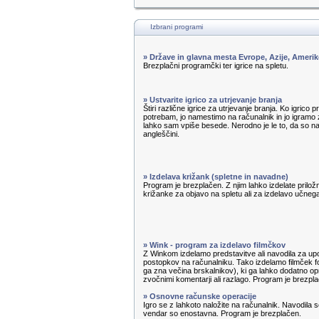
Izbrani programi
» Države in glavna mesta Evrope, Azije, Amerik
Brezplačni programčki ter igrice na spletu.
» Ustvarite igrico za utrjevanje branja
Štiri različne igrice za utrjevanje branja. Ko igrico 
potrebam, jo namestimo na računalnik in jo igramo z
lahko sam vpiše besede. Nerodno je le to, da so n
angleščini.
» Izdelava križank (spletne in navadne)
Program je brezplačen. Z njim lahko izdelate priložn
križanke za objavo na spletu ali za izdelavo učnega 
» Wink - program za izdelavo filmčkov
Z Winkom izdelamo predstavitve ali navodila za u
postopkov na računalniku. Tako izdelamo filmček f
ga zna večina brskalnikov), ki ga lahko dodatno op
zvočnimi komentarji ali razlago. Program je brezpl
» Osnovne računske operacije
Igro se z lahkoto naložite na računalnik. Navodila s
vendar so enostavna. Program je brezplačen.