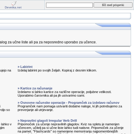
Devetka.net
alog za učne liste ali pa za neposredno uporabo za učence.
» Labirint
ujejo na
Izdelaj labirint po svojih željah. Kopiraj z desnim klikom.
» Kartice za računanje
Izdelamo si lahko kartice za različne operacije, poljubne velikosti.
Uporabimo čarovnika ali pa jih ustvarimo sami.
» Osnovne računske operacije - Programček za izdelavo računov
i
Programček nam pomaga ustvariti dodatne naloge, ki jih potrebujemo za
oljo so
preverjanje ali utrjevanje.
» Nepravilni glagoli Irregular Verb Drill
e lahko v
Pripomoček za učenje nepravilnih glagolov. Kviz na spletu je namenjen
ojim
učencem, učitelj pa si učne liste lahko tudi natisne. Pripomoček za učenje
na pamet. "Flashcards" so namenjene memoriranju najpomembnejših