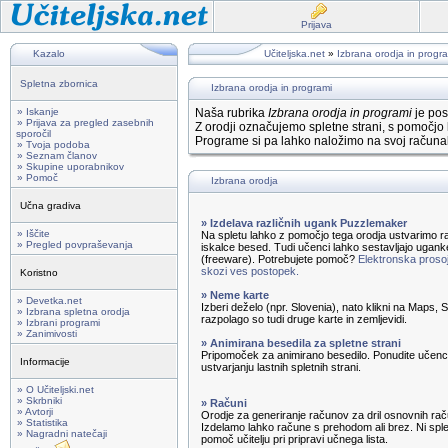
Prijava
Kazalo
Učiteljska.net
»
Izbrana orodja in progr
Spletna zbornica
Izbrana orodja in programi
» Iskanje
Naša rubrika
Izbrana orodja in programi
je pos
» Prijava za pregled zasebnih
Z orodji označujemo spletne strani, s pomočjo 
sporočil
Programe si pa lahko naložimo na svoj računal
» Tvoja podoba
» Seznam članov
» Skupine uporabnikov
» Pomoč
Izbrana orodja
Učna gradiva
» Izdelava različnih ugank Puzzlemaker
» Iščite
Na spletu lahko z pomočjo tega orodja ustvarimo ra
» Pregled povpraševanja
iskalce besed. Tudi učenci lahko sestavljajo ugank
(freeware). Potrebujete pomoč?
Elektronska prosoj
skozi ves postopek.
Koristno
» Neme karte
» Devetka.net
Izberi deželo (npr. Slovenia), nato klikni na Maps,
» Izbrana spletna orodja
razpolago so tudi druge karte in zemljevidi.
» Izbrani programi
» Zanimivosti
» Animirana besedila za spletne strani
Pripomoček za animirano besedilo. Ponudite učenc
Informacije
ustvarjanju lastnih spletnih strani.
» O Učiteljski.net
» Skrbniki
» Računi
» Avtorji
Orodje za generiranje računov za dril osnovnih rač
» Statistika
Izdelamo lahko račune s prehodom ali brez. Ni sple
» Nagradni natečaji
pomoč učitelju pri pripravi učnega lista.