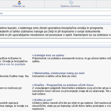
Včlanite se
Spletna zbornica
ami
ebno kazalo, v katerega smo zbrali uporabna brezplačna orodja in programe.
katerih si lahko izdelamo naloge po želji in jih kopiramo v svoje dokumente.
nik in jih uporabljamo neodvisno od povezave v splet. Namenjeni so za izdelavo n
» Izdelajte kviz na spletu
zlične križanke in
Pripomoček za izdelavo enostavnih kvizov, ki ga učenci lahko reš
e. Orodje je brezplačno
spletu.
nica vas bo popeljala
» Matematika, izdelovanje nalog po meri
 Slovenia Outline map. Na
Ustvarimo si lahko učne liste po meri.
» Enačbe - Programček za izdelavo učnih listov
em to možnost pri
Z vstavljanjem poljubnih števil lahko izdelamo svoj učni list ali pa s
ustvarimo nove račune za preverjanje znaja ali za utrjevanje. Na v
tudi rešitve.
» Koliko je ura?
unskih operacij.
Učitelj si lahko naredi učni list po izbiri in ga natisne. Del naslova j
tna naloga, le orodje za
slovenščini, otalo pa pri kipiranju učnih listov lahko prekrijete s sv
naslovom.