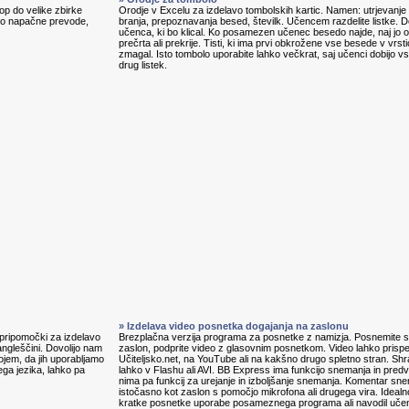
p do velike zbirke
Orodje v Excelu za izdelavo tombolskih kartic. Namen: utrjevanje 
jajo napačne prevode,
branja, prepoznavanja besed, številk. Učencem razdelite listke. D
učenca, ki bo klical. Ko posamezen učenec besedo najde, naj jo ob
prečrta ali prekrije. Tisti, ki ima prvi obkrožene vse besede v vrstic
zmagal. Isto tombolo uporabite lahko večkrat, saj učenci dobijo v
drug listek.
» Izdelava video posnetka dogajanja na zaslonu
, pripomočki za izdelavo
Brezplačna verzija programa za posnetke z namizja. Posnemite s
angleščini. Dovolijo nam
zaslon, podprite video z glasovnim posnetkom. Video lahko prisp
ojem, da jih uporabljamo
Učiteljsko.net, na YouTube ali na kakšno drugo spletno stran. Shr
ga jezika, lahko pa
lahko v Flashu ali AVI. BB Express ima funkcijo snemanja in predv
nima pa funkcij za urejanje in izboljšanje snemanja. Komentar s
istočasno kot zaslon s pomočjo mikrofona ali drugega vira. Idealn
kratke posnetke uporabe posameznega programa ali navodil uč