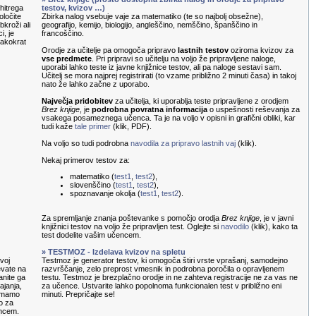
hitrega
testov, kvizov …)
oločite
Zbirka nalog vsebuje vaje za matematiko (te so najbolj obsežne),
kroži ali
geografijo, kemijo, biologijo, angleščino, nemščino, španščino in
i, je
francoščino.
sakokrat
Orodje za učitelje pa omogoča pripravo
lastnih testov
oziroma kvizov za
vse predmete
. Pri pripravi so učitelju na voljo že pripravljene naloge,
uporabi lahko teste iz javne knjižnice testov, ali pa naloge sestavi sam.
Učitelj se mora najprej registrirati (to vzame približno 2 minuti časa) in takoj
nato že lahko začne z uporabo.
Največja pridobitev
za učitelja, ki uporablja teste pripravljene z orodjem
Brez knjige
, je
podrobna povratna informacija
o uspešnosti reševanja za
vsakega posameznega učenca. Ta je na voljo v opisni in grafični obliki, kar
tudi kaže
tale primer
(klik, PDF).
Na voljo so tudi podrobna
navodila za pripravo lastnih vaj
(klik).
Nekaj primerov testov za:
matematiko (
test1
,
test2
),
slovenščino (
test1
,
test2
),
spoznavanje okolja (
test1
,
test2
).
Za spremljanje znanja poštevanke s pomočjo orodja
Brez knjige
, je v javni
knjižnici testov na voljo že pripravljen test. Oglejte si
navodilo
(klik), kako ta
test dodelite vašim učencem.
» TESTMOZ - Izdelava kvizov na spletu
voj
Testmoz je generator testov, ki omogoča štiri vrste vprašanj, samodejno
evate na
razvrščanje, zelo preprost vmesnik in podrobna poročila o opravljenem
anite ga
testu. Testmoz je brezplačno orodje in ne zahteva registracije ne za vas ne
ajanja,
za učence. Ustvarite lahko popolnoma funkcionalen test v približno eni
nemamo
minuti. Prepričajte se!
o za
encem.