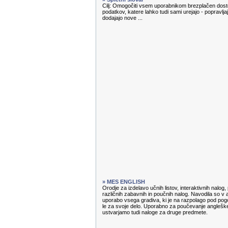
Cilj: Omogočiti vsem uporabnikom brezplačen dosto
podatkov, katere lahko tudi sami urejajo - popravl
dodajajo nove ...
» MES ENGLISH
Orodje za izdelavo učnih listov, interaktivnih nalog
različnih zabavnih in poučnih nalog. Navodila so v 
uporabo vsega gradiva, ki je na razpolago pod pog
le za svoje delo. Uporabno za poučevanje angleške
ustvarjamo tudi naloge za druge predmete.