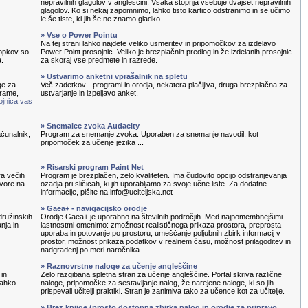
nepravilnih glagolov v angleščini. Vsaka stopnja vsebuje dvajset nepravilnih
glagolov. Ko si nekaj zapomnimo, lahko tisto kartico odstranimo in se učimo
le še tiste, ki jih še ne znamo gladko.
» Vse o Power Pointu
Na tej strani lahko najdete veliko usmeritev in pripomočkov za izdelavo
topkov so
Power Point prosojnic. Veliko je brezplačnih predlog in že izdelanih prosojnic
a.
za skoraj vse predmete in razrede.
» Ustvarimo anketni vprašalnik na spletu
ge za
Več zadetkov - programi in orodja, nekatera plačljiva, druga brezplačna za
grame,
ustvarjanje in izpeljavo anket.
ojnica vas
» Snemalec zvoka Audacity
čunalnik,
Program za snemanje zvoka. Uporaben za snemanje navodil, kot
pripomoček za učenje jezika ...
» Risarski program Paint Net
ra večih
Program je brezplačen, zelo kvaliteten. Ima čudovito opcijo odstranjevanja
ovore na
ozadja pri sličicah, ki jih uporabljamo za svoje učne liste. Za dodatne
informacije, pišite na info@uciteljska.net
» Gaea+ - navigacijsko orodje
družinskih
Orodje Gaea+ je uporabno na številnih področjih. Med najpomembnejšimi
nja in
lastnostmi omenimo: zmožnost realističnega prikaza prostora, preprosta
uporaba in potovanje po prostoru, umeščanje poljubnih zbirk informacij v
prostor, možnost prikaza podatkov v realnem času, možnost prilagoditev in
nadgradenj po meri naročnika.
» Raznovrstne naloge za učenje angleščine
 in
Zelo razgibana spletna stran za učenje angleščine. Portal skriva različne
lahko
naloge, pripomočke za sestavljanje nalog, že narejene naloge, ki so jih
prispevali učitelji praktiki. Stran je zanimiva tako za učence kot za učitelje.
» Brez knjige (prosto dostopna zbirka nalog in orodje za pripravo