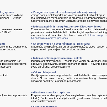
itke, spomin
» Zmaga.com - portal za spletno pridobivanje znanja
ličic za sestavljanje
Zmaga.com je spletni portal, na katerem najdete kratke lekcije iz
sličicami ... Vredno
računalništva za razna področja in programe. Podrobni opisi pos
nazorno prikazani s slikami in uporabnika vodijo do novega znanj
» Izdelava različnih nalog Puzzlemaker Discovery School
in matematične teme.
Znova obnovljen program, s katerim na spletu lahko izdelate nalo
 "offline".
popestritev pouka. Izdelate lahko križanke, iskanje besed, kripto
zmešane besede in še kaj. Potrebujete pomoč?
Elektronska pros
bo popeljala skozi ves postopek.
lonu
» Snemite video na svoj računalnik - RealPlayer
 zaslonu. Ko posnamemo
S pomočjo brezplačnega programa lahko naložite video na svoj ra
 kadre, dodamo
organizirate in predvajate glasbo, video in slike.
» Izdelava spletnega vprašalnika - ankete
lahko uporabimo kot
Izdelajte anketni vprašalnik. Izberite med večimi tipi vprašanj (izbi
vi. Igre lahko uporabimo
odgovorv, ocenjevanje, spustni seznami in drugo). Preverite odg
matematiki.
svoja vprašanja, uredite statistiko.
» Od kod izhajamo?
st kviz.
Geni je spletna stran za gradnjo družinskih debel in povezovanja 
članov. Na enostaven način, z veliko možnosti različnega oblikova
dodajanja podatkov, je prijazen pripomoček.
» Glasbena notacija - zapis not
bolj zahtevne prevode iz
Preprost in uporaben programček za glasbeno notacijo (zapis not
teksta). Znake in note vstavljaš z miško, pod notnim črtovjem pa 
vpišeš ustrezen tekst.
» Orodje za tombolo