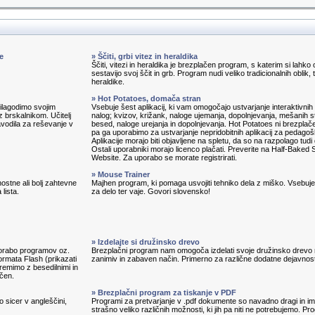
e
» Ščiti, grbi vitez in heraldika
Ščiti, vitezi in heraldika je brezplačen program, s katerim si lahko 
sestavijo svoj ščit in grb. Program nudi veliko tradicionalnih oblik, 
heraldike.
» Hot Potatoes, domača stran
prilagodimo svojim
Vsebuje šest aplikacij, ki vam omogočajo ustvarjanje interaktivnih 
 brskalnikom. Učitelj
nalog; kvizov, križank, naloge ujemanja, dopolnjevanja, mešanih s
avodila za reševanje v
besed, naloge urejanja in dopolnjevanja. Hot Potatoes ni brezplač
pa ga uporabimo za ustvarjanje nepridobitnih aplikacij za pedagoš
Aplikacije morajo biti objavljene na spletu, da so na razpolago tudi
Ostali uporabniki morajo licenco plačati. Preverite na Half-Baked 
Website. Za uporabo se morate registrirati.
» Mouse Trainer
ostne ali bolj zahtevne
Majhen program, ki pomaga usvojiti tehniko dela z miško. Vsebuj
lista.
za delo ter vaje. Govori slovensko!
» Izdelajte si družinsko drevo
porabo programov oz.
Brezplačni program nam omogoča izdelati svoje družinsko drevo
ormata Flash (prikazati
zanimiv in zabaven način. Primerno za različne dodatne dejavnost
remimo z besedilnimi in
ačen.
» Brezplačni program za tiskanje v PDF
o sicer v angleščini,
Programi za pretvarjanje v .pdf dokumente so navadno dragi in im
strašno veliko različnih možnosti, ki jih pa niti ne potrebujemo. P