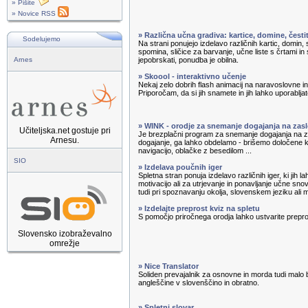
» Pišite
» Novice RSS
» Različna učna gradiva: kartice, domine, čest
Sodelujemo
Na strani ponujejo izdelavo različnih kartic, domin, s
spomina, sličice za barvanje, učne liste s črtami in 
Arnes
jepobrskati, ponudba je obilna.
» Skoool - interaktivno učenje
Nekaj zelo dobrih flash animacij na naravoslovne 
Priporočam, da si jih snamete in jih lahko uporabljate
» WINK - orodje za snemanje dogajanja na zas
Učiteljska.net gostuje pri
Je brezplačni program za snemanje dogajanja na
Arnesu.
dogajanje, ga lahko obdelamo - brišemo določene
navigacijo, oblačke z besedilom ...
SIO
» Izdelava poučnih iger
Spletna stran ponuja izdelavo različnih iger, ki jih 
motivacijo ali za utrjevanje in ponavljanje učne sno
tudi pri spoznavanju okolja, slovenskem jeziku ali 
» Izdelajte preprost kviz na spletu
S pomočjo priročnega orodja lahko ustvarite prepro
Slovensko izobraževalno
omrežje
» Nice Translator
Soliden prevajalnik za osnovne in morda tudi malo 
angleščine v slovenščino in obratno.
» Spletni slovar