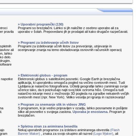
» Uporabni programčki (130)
otroci
Programi so brezplačni. Lahko si jih naložite z osebno uporabo ali za
ter pravila
uporabo v šolah. Prepovedano jih je prodajati ali kako drugače razpečavati.
» Programi za izdelovanje učnih listov
spletnih
Programi za izdelovanje učnih listov za preverjenje, utrjevanje in
tavkov ali
ocenjevanje znanja na temo obvladovanja osnovnih računskih operacij
en, lahko
ko delo.
 drugim.
Software
» Elektronski globus - program
e napotke
Elektronski globus s satelitskimi posnetki. Google Earth je brezplačna
aplikacija, ki uporabniku omogoča pogled na večino svetovnih mest. Tudi
Ljubljana je natančno fotografirana. Učitelji geografije lahko zanimirajo svoje
učence tako, da ti poizkušajo najti svoj blok oziroma hišo. Omogoča tudi
natančno iskanje mest z možnostjo 3D pogleda na zgradbe nekaterih večjih
svetovnih mest (npr. New York). Veliko veselja pri igranju in raziskovanju!
» Program za snemanje slik in videov JING
 na
S programom, ki je vedno pripravljen v ozadju, lahko posnamete in pošljete
i.
slike ali posnetke s svojega zaslona.
Uporaba je enostavna.
Program je
brezplačen.
» Spletna stran za animirana besedila
ajo
Nekaj uporabnih programov za izdelavo animiranega obvestila
(Flash
rogram
Banner Maker)
, znaka za svojo skupino ali razred
(Logo Maker)
, ali