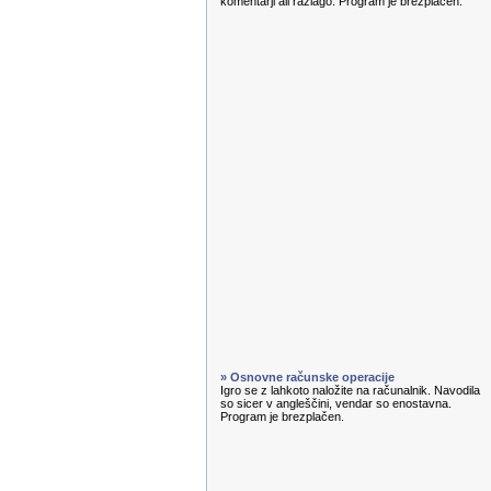
komentarji ali razlago. Program je brezplačen.
» Osnovne računske operacije
Igro se z lahkoto naložite na računalnik. Navodila
so sicer v angleščini, vendar so enostavna.
Program je brezplačen.