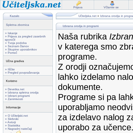
Prijava
Včlanite se
Kazalo
Učiteljska.net
»
Izbrana orodja in progr
Spletna zbornica
Izbrana orodja in programi
» Iskanje
Naša rubrika
Izbran
» Prijava za pregled zasebnih
sporočil
» Tvoja podoba
v katerega smo zbra
» Seznam članov
» Skupine uporabnikov
» Pomoč
programe.
Učna gradiva
Z orodji označujemo
» Iščite
» Pregled povpraševanja
lahko izdelamo nalog
Koristno
dokumente.
» Devetka.net
» Izbrana spletna orodja
Programe si pa lahk
» Izbrani programi
» Zanimivosti
uporabljamo neodvi
Informacije
za izdelavo nalog z
» O Učiteljski.net
» Skrbniki
» Avtorji
uporabo za učence
» Statistika
» Nagradni natečaji