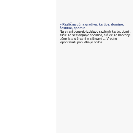
» Različna učna gradiva: kartice, domine,
čestitke, spomin
Na strani ponujejo izdelavo različnih kartic, domin,
sličic za sestavljanje spomina, sličice za barvanje,
učne liste s črtami in sličicami ... Vredno
jepobrskati, ponudba je obilna.