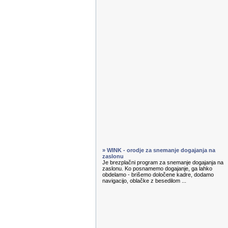
» WINK - orodje za snemanje dogajanja na
zaslonu
Je brezplačni program za snemanje dogajanja na
zaslonu. Ko posnamemo dogajanje, ga lahko
obdelamo - brišemo določene kadre, dodamo
navigacijo, oblačke z besedilom ...