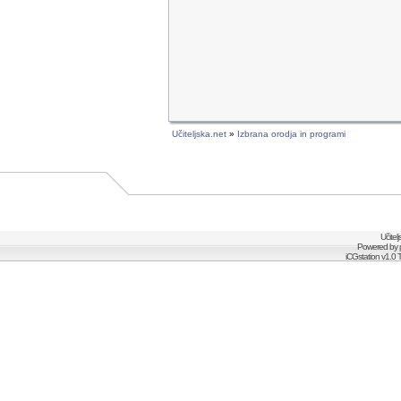
Učiteljska.net
»
Izbrana orodja in programi
Učitel
Powered by
iCGstation v1.0