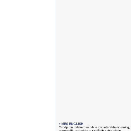
» MES ENGLISH
Orodje za izdelavo učnih listov, interaktivnih nalog,
pripomočki za izdelavo različnih zabavnih in