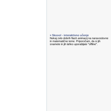
» Skoool - interaktivno učenje
Nekaj zelo dobrih flash animacij na naravoslovne
in matematične teme. Priporočam, da si jih
snamete in jih lahko uporabljate "offline".