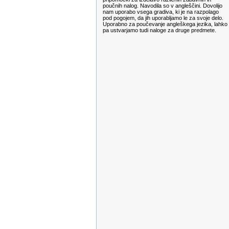
poučnih nalog. Navodila so v angleščini. Dovolijo
nam uporabo vsega gradiva, ki je na razpolago
pod pogojem, da jih uporabljamo le za svoje delo.
Uporabno za poučevanje angleškega jezika, lahko
pa ustvarjamo tudi naloge za druge predmete.