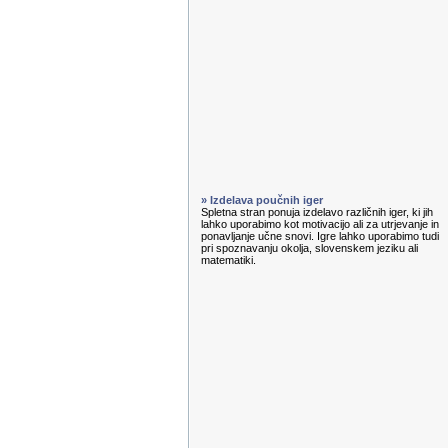
» Izdelava poučnih iger
Spletna stran ponuja izdelavo različnih iger, ki jih
lahko uporabimo kot motivacijo ali za utrjevanje in
ponavljanje učne snovi. Igre lahko uporabimo tudi
pri spoznavanju okolja, slovenskem jeziku ali
matematiki.