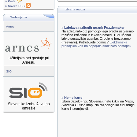
» Pišite
» Novice RSS
Izbrana orodja
Sodelujemo
Arnes
» Izdelava različnih ugank Puzzlemaker
Na spletu lahko z pomočjo tega orodja ustvarimo
različne križanke in iskalce besed. Tudi učenci
lahko sestavljajo uganke. Orodje je brezplačno
(freeware). Potrebujete pomoč?
Elektronska
prosojnica vas bo popeljala skozi ves postopek.
Učiteljska.net gostuje pri
Arnesu.
SIO
» Neme karte
Izberi deželo (npr. Slovenia), nato klikni na Maps,
Slovensko izobraževalno
Slovenia Outline map. Na razpolago so tudi druge
omrežje
karte in zemljevidi.