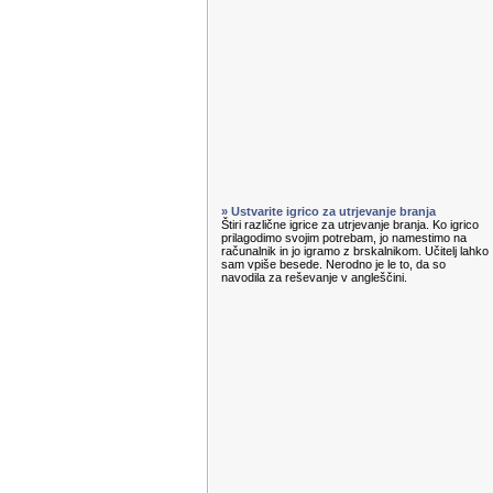
» Ustvarite igrico za utrjevanje branja
Štiri različne igrice za utrjevanje branja. Ko igrico
prilagodimo svojim potrebam, jo namestimo na
računalnik in jo igramo z brskalnikom. Učitelj lahko
sam vpiše besede. Nerodno je le to, da so
navodila za reševanje v angleščini.