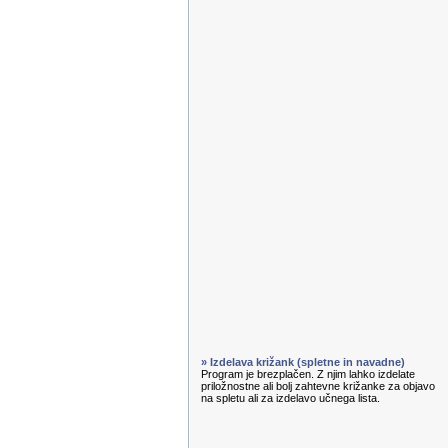
» Izdelava križank (spletne in navadne)
Program je brezplačen. Z njim lahko izdelate
priložnostne ali bolj zahtevne križanke za objavo
na spletu ali za izdelavo učnega lista.