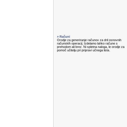
» Računi
Orodje za generiranje računov za dril osnovnih
računskih operacij. Izdelamo lahko račune s
prehodom ali brez. Ni spletna naloga, le orodje za
pomoč učitelju pri pripravi učnega lista.