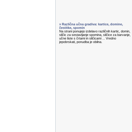
» Različna učna gradiva: kartice, domine,
čestitke, spomin
Na strani ponujejo izdelavo različnih kartic, domin,
sličic za sestavljanje spomina, sličice za barvanje,
učne liste s črtami in sličicami ... Vredno
jepobrskati, ponudba je obilna.