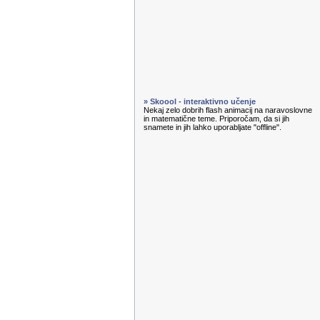
» Skoool - interaktivno učenje
Nekaj zelo dobrih flash animacij na naravoslovne
in matematične teme. Priporočam, da si jih
snamete in jih lahko uporabljate "offline".