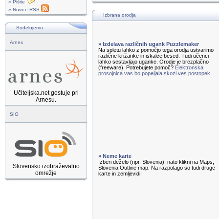
» Pišite
» Novice RSS
Izbrana orodja
Sodelujemo
Arnes
» Izdelava različnih ugank Puzzlemaker
Na spletu lahko z pomočjo tega orodja ustvarimo
različne križanke in iskalce besed. Tudi učenci
lahko sestavljajo uganke. Orodje je brezplačno
(freeware). Potrebujete pomoč?
Elektronska
prosojnica vas bo popeljala skozi ves postopek.
Učiteljska.net gostuje pri
Arnesu.
SIO
» Neme karte
Izberi deželo (npr. Slovenia), nato klikni na Maps,
Slovensko izobraževalno
Slovenia Outline map. Na razpolago so tudi druge
omrežje
karte in zemljevidi.