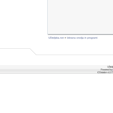
Učiteljska.net
»
Izbrana orodja in programi
Učitel
Powered by
iCGstation v1.0