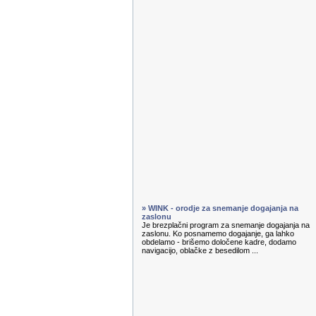
» WINK - orodje za snemanje dogajanja na
zaslonu
Je brezplačni program za snemanje dogajanja na
zaslonu. Ko posnamemo dogajanje, ga lahko
obdelamo - brišemo določene kadre, dodamo
navigacijo, oblačke z besedilom ...