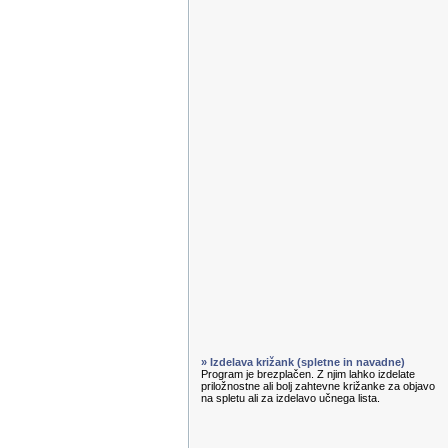
» Izdelava križank (spletne in navadne)
Program je brezplačen. Z njim lahko izdelate
priložnostne ali bolj zahtevne križanke za objavo
na spletu ali za izdelavo učnega lista.