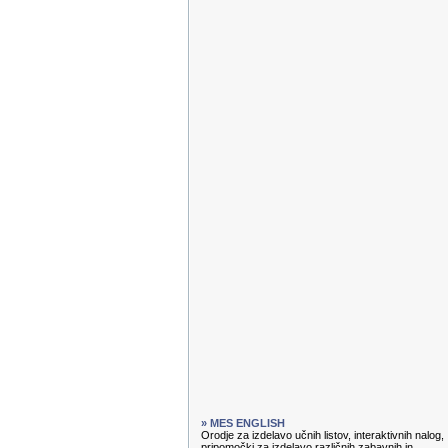
» MES ENGLISH
Orodje za izdelavo učnih listov, interaktivnih nalog,
pripomočki za izdelavo različnih zabavnih in