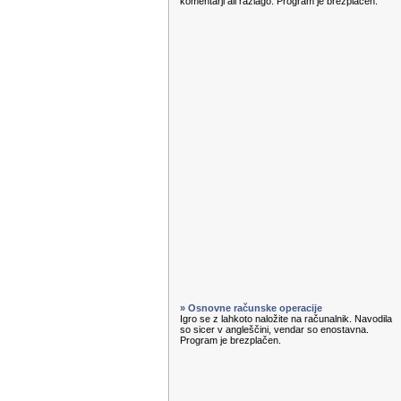
komentarji ali razlago. Program je brezplačen.
» Osnovne računske operacije
Igro se z lahkoto naložite na računalnik. Navodila
so sicer v angleščini, vendar so enostavna.
Program je brezplačen.