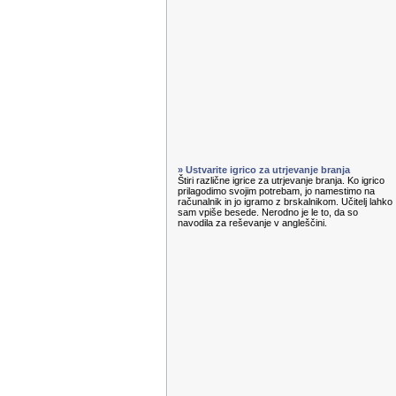
» Ustvarite igrico za utrjevanje branja
Štiri različne igrice za utrjevanje branja. Ko igrico
prilagodimo svojim potrebam, jo namestimo na
računalnik in jo igramo z brskalnikom. Učitelj lahko
sam vpiše besede. Nerodno je le to, da so
navodila za reševanje v angleščini.