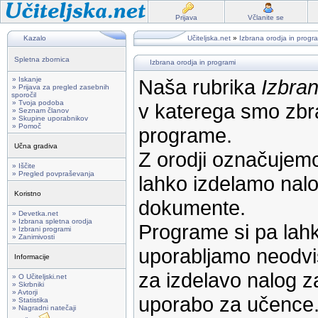
Prijava
Včlanite se
Kazalo
Učiteljska.net
»
Izbrana orodja in progr
Spletna zbornica
Izbrana orodja in programi
» Iskanje
Naša rubrika
Izbran
» Prijava za pregled zasebnih
sporočil
» Tvoja podoba
v katerega smo zbra
» Seznam članov
» Skupine uporabnikov
» Pomoč
programe.
Učna gradiva
Z orodji označujemo
» Iščite
» Pregled povpraševanja
lahko izdelamo nalog
Koristno
dokumente.
» Devetka.net
» Izbrana spletna orodja
Programe si pa lahk
» Izbrani programi
» Zanimivosti
uporabljamo neodvi
Informacije
za izdelavo nalog z
» O Učiteljski.net
» Skrbniki
» Avtorji
uporabo za učence
» Statistika
» Nagradni natečaji