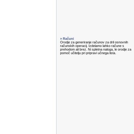
» Računi
Orodje za generiranje računov za dril osnovnih
računskih operacij. Izdelamo lahko račune s
prehodom ali brez. Ni spletna naloga, le orodje za
pomoč učitelju pri pripravi učnega lista.