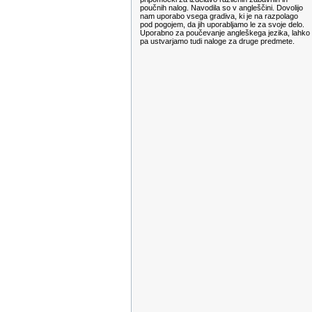
poučnih nalog. Navodila so v angleščini. Dovolijo
nam uporabo vsega gradiva, ki je na razpolago
pod pogojem, da jih uporabljamo le za svoje delo.
Uporabno za poučevanje angleškega jezika, lahko
pa ustvarjamo tudi naloge za druge predmete.