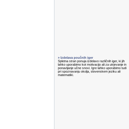
» Izdelava poučnih iger
Spletna stran ponuja izdelavo različnih iger, ki jih
lahko uporabimo kot motivacijo ali za utrjevanje in
ponavljanje učne snovi. Igre lahko uporabimo tudi
pri spoznavanju okolja, slovenskem jeziku ali
matematiki.