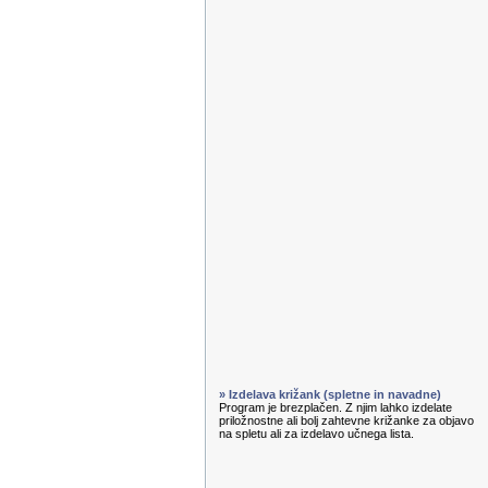
» Izdelava križank (spletne in navadne)
Program je brezplačen. Z njim lahko izdelate
priložnostne ali bolj zahtevne križanke za objavo
na spletu ali za izdelavo učnega lista.