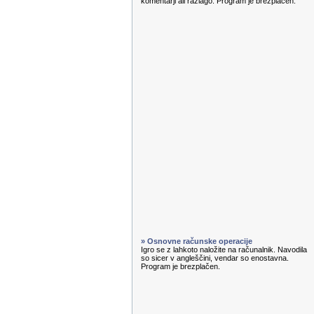
komentarji ali razlago. Program je brezplačen.
» Osnovne računske operacije
Igro se z lahkoto naložite na računalnik. Navodila
so sicer v angleščini, vendar so enostavna.
Program je brezplačen.