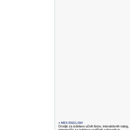
» MES ENGLISH
Orodje za izdelavo učnih listov, interaktivnih nalog,
pripomočki za izdelavo različnih zabavnih in