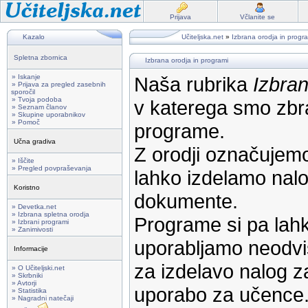
Prijava
Včlanite se
Kazalo
Učiteljska.net
»
Izbrana orodja in progr
Spletna zbornica
Izbrana orodja in programi
» Iskanje
Naša rubrika
Izbran
» Prijava za pregled zasebnih
sporočil
» Tvoja podoba
v katerega smo zbra
» Seznam članov
» Skupine uporabnikov
» Pomoč
programe.
Učna gradiva
Z orodji označujemo
» Iščite
» Pregled povpraševanja
lahko izdelamo nalog
Koristno
dokumente.
» Devetka.net
» Izbrana spletna orodja
Programe si pa lahk
» Izbrani programi
» Zanimivosti
uporabljamo neodvi
Informacije
za izdelavo nalog z
» O Učiteljski.net
» Skrbniki
» Avtorji
uporabo za učence
» Statistika
» Nagradni natečaji