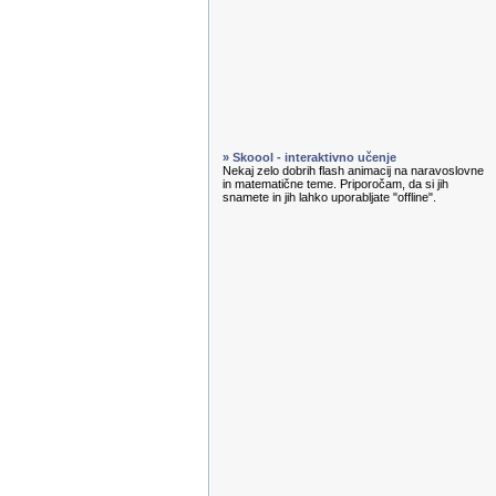
» Skoool - interaktivno učenje
Nekaj zelo dobrih flash animacij na naravoslovne
in matematične teme. Priporočam, da si jih
snamete in jih lahko uporabljate "offline".