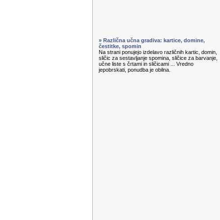
» Različna učna gradiva: kartice, domine,
čestitke, spomin
Na strani ponujejo izdelavo različnih kartic, domin,
sličic za sestavljanje spomina, sličice za barvanje,
učne liste s črtami in sličicami ... Vredno
jepobrskati, ponudba je obilna.