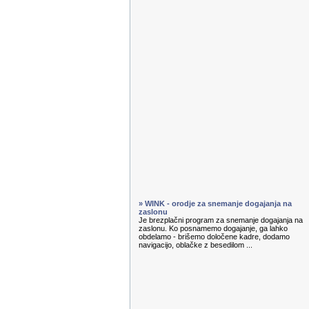
» WINK - orodje za snemanje dogajanja na
zaslonu
Je brezplačni program za snemanje dogajanja na
zaslonu. Ko posnamemo dogajanje, ga lahko
obdelamo - brišemo določene kadre, dodamo
navigacijo, oblačke z besedilom ...