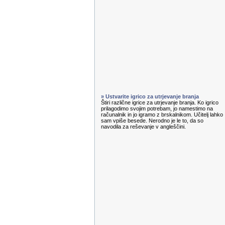
» Ustvarite igrico za utrjevanje branja
Štiri različne igrice za utrjevanje branja. Ko igrico
prilagodimo svojim potrebam, jo namestimo na
računalnik in jo igramo z brskalnikom. Učitelj lahko
sam vpiše besede. Nerodno je le to, da so
navodila za reševanje v angleščini.