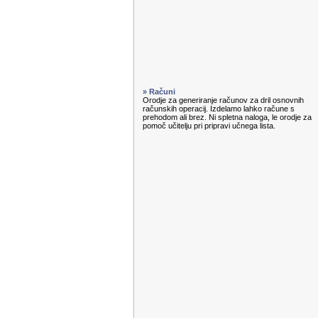
» Računi
Orodje za generiranje računov za dril osnovnih
računskih operacij. Izdelamo lahko račune s
prehodom ali brez. Ni spletna naloga, le orodje za
pomoč učitelju pri pripravi učnega lista.