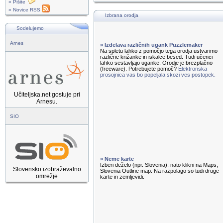
» Pišite
» Novice RSS
Izbrana orodja
Sodelujemo
Arnes
» Izdelava različnih ugank Puzzlemaker
Na spletu lahko z pomočjo tega orodja ustvarimo
različne križanke in iskalce besed. Tudi učenci
lahko sestavljajo uganke. Orodje je brezplačno
(freeware). Potrebujete pomoč?
Elektronska
prosojnica vas bo popeljala skozi ves postopek.
Učiteljska.net gostuje pri
Arnesu.
SIO
» Neme karte
Izberi deželo (npr. Slovenia), nato klikni na Maps,
Slovensko izobraževalno
Slovenia Outline map. Na razpolago so tudi druge
omrežje
karte in zemljevidi.