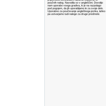
poučnih nalog. Navodila so v angleščini. Dovolijo
nam uporabo vsega gradiva, ki je na razpolago
pod pogojem, da jih uporabljamo le za svoje delo.
Uporabno za poučevanje angleškega jezika, lahko
pa ustvarjamo tudi naloge za druge predmete.