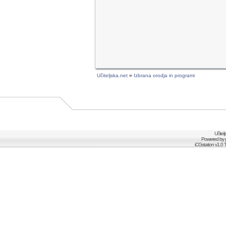
Učiteljska.net
»
Izbrana orodja in programi
Učitel
Powered by
iCGstation v1.0