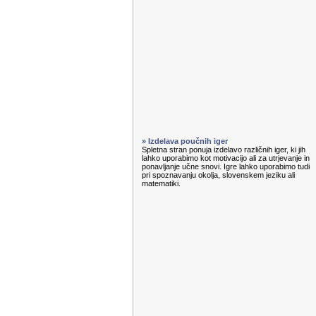
» Izdelava poučnih iger
Spletna stran ponuja izdelavo različnih iger, ki jih
lahko uporabimo kot motivacijo ali za utrjevanje in
ponavljanje učne snovi. Igre lahko uporabimo tudi
pri spoznavanju okolja, slovenskem jeziku ali
matematiki.