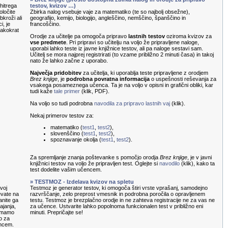
hitrega
testov, kvizov …)
oločite
Zbirka nalog vsebuje vaje za matematiko (te so najbolj obsežne),
kroži ali
geografijo, kemijo, biologijo, angleščino, nemščino, španščino in
i, je
francoščino.
sakokrat
Orodje za učitelje pa omogoča pripravo
lastnih testov
oziroma kvizov za
vse predmete
. Pri pripravi so učitelju na voljo že pripravljene naloge,
uporabi lahko teste iz javne knjižnice testov, ali pa naloge sestavi sam.
Učitelj se mora najprej registrirati (to vzame približno 2 minuti časa) in takoj
nato že lahko začne z uporabo.
Največja pridobitev
za učitelja, ki uporablja teste pripravljene z orodjem
Brez knjige
, je
podrobna povratna informacija
o uspešnosti reševanja za
vsakega posameznega učenca. Ta je na voljo v opisni in grafični obliki, kar
tudi kaže
tale primer
(klik, PDF).
Na voljo so tudi podrobna
navodila za pripravo lastnih vaj
(klik).
Nekaj primerov testov za:
matematiko (
test1
,
test2
),
slovenščino (
test1
,
test2
),
spoznavanje okolja (
test1
,
test2
).
Za spremljanje znanja poštevanke s pomočjo orodja
Brez knjige
, je v javni
knjižnici testov na voljo že pripravljen test. Oglejte si
navodilo
(klik), kako ta
test dodelite vašim učencem.
» TESTMOZ - Izdelava kvizov na spletu
voj
Testmoz je generator testov, ki omogoča štiri vrste vprašanj, samodejno
evate na
razvrščanje, zelo preprost vmesnik in podrobna poročila o opravljenem
anite ga
testu. Testmoz je brezplačno orodje in ne zahteva registracije ne za vas ne
ajanja,
za učence. Ustvarite lahko popolnoma funkcionalen test v približno eni
nemamo
minuti. Prepričajte se!
o za
encem.