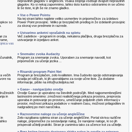
nepravilnih glagolov v angleščini. Vsaka stopnja vsebuje dvajset nepravilnih
glagolov. Ko si nekaj zapomnimo, lahko tisto kartico odstranimo in se učimo
le še tiste, ki jih še ne znamo gladko.
» Vse o Power Pointu
Na tej strani lahko najdete veliko usmeritev in pripomočkov za izdelavo
topkov so
Power Point prosojnic. Veliko je brezplačnih predlog in že izdelanih prosojnic
a.
za skoraj vse predmete in razrede.
» Ustvarimo anketni vprašalnik na spletu
ge za
Več zadetkov - programi in orodja, nekatera plačljiva, druga brezplačna za
grame,
ustvarjanje in izpeljavo anket.
ojnica vas
» Snemalec zvoka Audacity
čunalnik,
Program za snemanje zvoka. Uporaben za snemanje navodil, kot
pripomoček za učenje jezika ...
» Risarski program Paint Net
ra večih
Program je brezplačen, zelo kvaliteten. Ima čudovito opcijo odstranjevanja
ovore na
ozadja pri sličicah, ki jih uporabljamo za svoje učne liste. Za dodatne
informacije, pišite na info@uciteljska.net
» Gaea+ - navigacijsko orodje
družinskih
Orodje Gaea+ je uporabno na številnih področjih. Med najpomembnejšimi
nja in
lastnostmi omenimo: zmožnost realističnega prikaza prostora, preprosta
uporaba in potovanje po prostoru, umeščanje poljubnih zbirk informacij v
prostor, možnost prikaza podatkov v realnem času, možnost prilagoditev in
nadgradenj po meri naročnika.
» Raznovrstne naloge za učenje angleščine
 in
Zelo razgibana spletna stran za učenje angleščine. Portal skriva različne
lahko
naloge, pripomočke za sestavljanje nalog, že narejene naloge, ki so jih
prispevali učitelji praktiki. Stran je zanimiva tako za učence kot za učitelje.
» Brez knjige (prosto dostopna zbirka nalog in orodje za pripravo