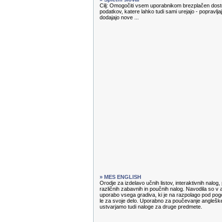
Cilj: Omogočiti vsem uporabnikom brezplačen dosto
podatkov, katere lahko tudi sami urejajo - popravl
dodajajo nove ...
» MES ENGLISH
Orodje za izdelavo učnih listov, interaktivnih nalog
različnih zabavnih in poučnih nalog. Navodila so v 
uporabo vsega gradiva, ki je na razpolago pod pog
le za svoje delo. Uporabno za poučevanje angleške
ustvarjamo tudi naloge za druge predmete.