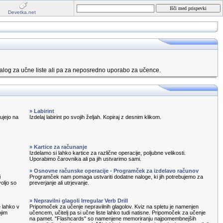
Devetka.net
alog za učne liste ali pa za neposredno uporabo za učence.
» Labirint
ujejo na
Izdelaj labirint po svojih željah. Kopiraj z desnim klikom.
» Kartice za računanje
Izdelamo si lahko kartice za različne operacije, poljubne velikosti.
Uporabimo čarovnika ali pa jih ustvarimo sami.
» Osnovne računske operacije - Programček za izdelavo računov
i
Programček nam pomaga ustvariti dodatne naloge, ki jih potrebujemo za
oljo so
preverjanje ali utrjevanje.
» Nepravilni glagoli Irregular Verb Drill
e lahko v
Pripomoček za učenje nepravilnih glagolov. Kviz na spletu je namenjen
ojim
učencem, učitelj pa si učne liste lahko tudi natisne. Pripomoček za učenje
na pamet. "Flashcards" so namenjene memoriranju najpomembnejših