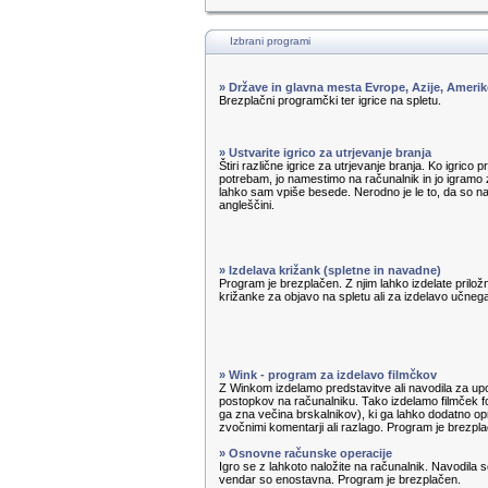
Izbrani programi
» Države in glavna mesta Evrope, Azije, Amerik
Brezplačni programčki ter igrice na spletu.
» Ustvarite igrico za utrjevanje branja
Štiri različne igrice za utrjevanje branja. Ko igrico 
potrebam, jo namestimo na računalnik in jo igramo z
lahko sam vpiše besede. Nerodno je le to, da so n
angleščini.
» Izdelava križank (spletne in navadne)
Program je brezplačen. Z njim lahko izdelate priložn
križanke za objavo na spletu ali za izdelavo učnega 
» Wink - program za izdelavo filmčkov
Z Winkom izdelamo predstavitve ali navodila za u
postopkov na računalniku. Tako izdelamo filmček f
ga zna večina brskalnikov), ki ga lahko dodatno op
zvočnimi komentarji ali razlago. Program je brezpl
» Osnovne računske operacije
Igro se z lahkoto naložite na računalnik. Navodila s
vendar so enostavna. Program je brezplačen.