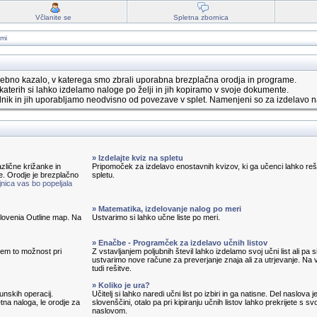
Včlanite se
Spletna zbornica
ami
ebno kazalo, v katerega smo zbrali uporabna brezplačna orodja in programe.
katerih si lahko izdelamo naloge po želji in jih kopiramo v svoje dokumente.
nik in jih uporabljamo neodvisno od povezave v splet. Namenjeni so za izdelavo n
» Izdelajte kviz na spletu
zlične križanke in
Pripomoček za izdelavo enostavnih kvizov, ki ga učenci lahko reš
e. Orodje je brezplačno
spletu.
nica vas bo popeljala
» Matematika, izdelovanje nalog po meri
 Slovenia Outline map. Na
Ustvarimo si lahko učne liste po meri.
» Enačbe - Programček za izdelavo učnih listov
em to možnost pri
Z vstavljanjem poljubnih števil lahko izdelamo svoj učni list ali pa s
ustvarimo nove račune za preverjanje znaja ali za utrjevanje. Na v
tudi rešitve.
» Koliko je ura?
unskih operacij.
Učitelj si lahko naredi učni list po izbiri in ga natisne. Del naslova j
tna naloga, le orodje za
slovenščini, otalo pa pri kipiranju učnih listov lahko prekrijete s sv
naslovom.