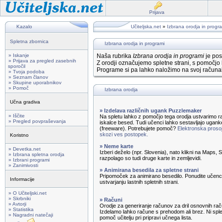
Prijava
Kazalo
Učiteljska.net
»
Izbrana orodja in progr
Spletna zbornica
Izbrana orodja in programi
» Iskanje
Naša rubrika
Izbrana orodja in programi
je pos
» Prijava za pregled zasebnih
Z orodji označujemo spletne strani, s pomočjo 
sporočil
Programe si pa lahko naložimo na svoj računal
» Tvoja podoba
» Seznam članov
» Skupine uporabnikov
» Pomoč
Izbrana orodja
Učna gradiva
» Izdelava različnih ugank Puzzlemaker
» Iščite
Na spletu lahko z pomočjo tega orodja ustvarimo ra
» Pregled povpraševanja
iskalce besed. Tudi učenci lahko sestavljajo ugank
(freeware). Potrebujete pomoč?
Elektronska prosoj
skozi ves postopek.
Koristno
» Neme karte
» Devetka.net
Izberi deželo (npr. Slovenia), nato klikni na Maps,
» Izbrana spletna orodja
razpolago so tudi druge karte in zemljevidi.
» Izbrani programi
» Zanimivosti
» Animirana besedila za spletne strani
Pripomoček za animirano besedilo. Ponudite učenc
Informacije
ustvarjanju lastnih spletnih strani.
» O Učiteljski.net
» Skrbniki
» Računi
» Avtorji
Orodje za generiranje računov za dril osnovnih rač
» Statistika
Izdelamo lahko račune s prehodom ali brez. Ni sple
» Nagradni natečaji
pomoč učitelju pri pripravi učnega lista.