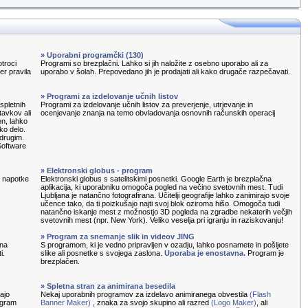
» Uporabni programčki (130)
otroci
Programi so brezplačni. Lahko si jih naložite z osebno uporabo ali za
ter pravila
uporabo v šolah. Prepovedano jih je prodajati ali kako drugače razpečavati.
» Programi za izdelovanje učnih listov
spletnih
Programi za izdelovanje učnih listov za preverjenje, utrjevanje in
tavkov ali
ocenjevanje znanja na temo obvladovanja osnovnih računskih operacij
en, lahko
ko delo.
 drugim.
Software
» Elektronski globus - program
e napotke
Elektronski globus s satelitskimi posnetki. Google Earth je brezplačna
aplikacija, ki uporabniku omogoča pogled na večino svetovnih mest. Tudi
Ljubljana je natančno fotografirana. Učitelji geografije lahko zanimirajo svoje
učence tako, da ti poizkušajo najti svoj blok oziroma hišo. Omogoča tudi
natančno iskanje mest z možnostjo 3D pogleda na zgradbe nekaterih večjih
svetovnih mest (npr. New York). Veliko veselja pri igranju in raziskovanju!
» Program za snemanje slik in videov JING
 na
S programom, ki je vedno pripravljen v ozadju, lahko posnamete in pošljete
i.
slike ali posnetke s svojega zaslona.
Uporaba je enostavna.
Program je
brezplačen.
» Spletna stran za animirana besedila
ajo
Nekaj uporabnih programov za izdelavo animiranega obvestila
(Flash
rogram
Banner Maker)
, znaka za svojo skupino ali razred
(Logo Maker)
, ali