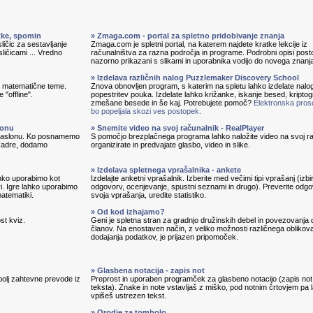
itke, spomin
» Zmaga.com - portal za spletno pridobivanje znanja
ličic za sestavljanje
Zmaga.com je spletni portal, na katerem najdete kratke lekcije iz
sličicami ... Vredno
računalništva za razna področja in programe. Podrobni opisi pos
nazorno prikazani s slikami in uporabnika vodijo do novega znanj
» Izdelava različnih nalog Puzzlemaker Discovery School
in matematične teme.
Znova obnovljen program, s katerim na spletu lahko izdelate nalo
 "offline".
popestritev pouka. Izdelate lahko križanke, iskanje besed, kripto
zmešane besede in še kaj. Potrebujete pomoč?
Elektronska pros
bo popeljala skozi ves postopek.
lonu
» Snemite video na svoj računalnik - RealPlayer
 zaslonu. Ko posnamemo
S pomočjo brezplačnega programa lahko naložite video na svoj ra
 kadre, dodamo
organizirate in predvajate glasbo, video in slike.
» Izdelava spletnega vprašalnika - ankete
lahko uporabimo kot
Izdelajte anketni vprašalnik. Izberite med večimi tipi vprašanj (izbi
vi. Igre lahko uporabimo
odgovorv, ocenjevanje, spustni seznami in drugo). Preverite odg
matematiki.
svoja vprašanja, uredite statistiko.
» Od kod izhajamo?
st kviz.
Geni je spletna stran za gradnjo družinskih debel in povezovanja 
članov. Na enostaven način, z veliko možnosti različnega oblikova
dodajanja podatkov, je prijazen pripomoček.
» Glasbena notacija - zapis not
bolj zahtevne prevode iz
Preprost in uporaben programček za glasbeno notacijo (zapis not
teksta). Znake in note vstavljaš z miško, pod notnim črtovjem pa 
vpišeš ustrezen tekst.
» Orodje za tombolo