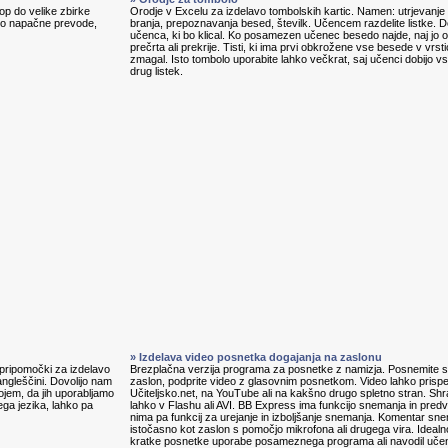
p do velike zbirke
Orodje v Excelu za izdelavo tombolskih kartic. Namen: utrjevanje 
jajo napačne prevode,
branja, prepoznavanja besed, številk. Učencem razdelite listke. D
učenca, ki bo klical. Ko posamezen učenec besedo najde, naj jo ob
prečrta ali prekrije. Tisti, ki ima prvi obkrožene vse besede v vrstic
zmagal. Isto tombolo uporabite lahko večkrat, saj učenci dobijo v
drug listek.
» Izdelava video posnetka dogajanja na zaslonu
, pripomočki za izdelavo
Brezplačna verzija programa za posnetke z namizja. Posnemite s
angleščini. Dovolijo nam
zaslon, podprite video z glasovnim posnetkom. Video lahko prisp
ojem, da jih uporabljamo
Učiteljsko.net, na YouTube ali na kakšno drugo spletno stran. Shr
ga jezika, lahko pa
lahko v Flashu ali AVI. BB Express ima funkcijo snemanja in predv
nima pa funkcij za urejanje in izboljšanje snemanja. Komentar s
istočasno kot zaslon s pomočjo mikrofona ali drugega vira. Idealn
kratke posnetke uporabe posameznega programa ali navodil uč