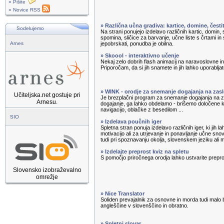
» Pišite
» Novice RSS
» Različna učna gradiva: kartice, domine, čest
Sodelujemo
Na strani ponujejo izdelavo različnih kartic, domin, s
spomina, sličice za barvanje, učne liste s črtami in 
Arnes
jepobrskati, ponudba je obilna.
» Skoool - interaktivno učenje
Nekaj zelo dobrih flash animacij na naravoslovne 
Priporočam, da si jih snamete in jih lahko uporabljate
» WINK - orodje za snemanje dogajanja na zas
Učiteljska.net gostuje pri
Je brezplačni program za snemanje dogajanja na
Arnesu.
dogajanje, ga lahko obdelamo - brišemo določene
navigacijo, oblačke z besedilom ...
SIO
» Izdelava poučnih iger
Spletna stran ponuja izdelavo različnih iger, ki jih 
motivacijo ali za utrjevanje in ponavljanje učne sno
tudi pri spoznavanju okolja, slovenskem jeziku ali 
» Izdelajte preprost kviz na spletu
S pomočjo priročnega orodja lahko ustvarite prepro
Slovensko izobraževalno
omrežje
» Nice Translator
Soliden prevajalnik za osnovne in morda tudi malo 
angleščine v slovenščino in obratno.
» Spletni slovar