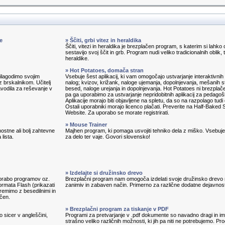
e
» Ščiti, grbi vitez in heraldika
Ščiti, vitezi in heraldika je brezplačen program, s katerim si lahko 
sestavijo svoj ščit in grb. Program nudi veliko tradicionalnih oblik, 
heraldike.
» Hot Potatoes, domača stran
prilagodimo svojim
Vsebuje šest aplikacij, ki vam omogočajo ustvarjanje interaktivnih 
 brskalnikom. Učitelj
nalog; kvizov, križank, naloge ujemanja, dopolnjevanja, mešanih s
avodila za reševanje v
besed, naloge urejanja in dopolnjevanja. Hot Potatoes ni brezplač
pa ga uporabimo za ustvarjanje nepridobitnih aplikacij za pedagoš
Aplikacije morajo biti objavljene na spletu, da so na razpolago tudi
Ostali uporabniki morajo licenco plačati. Preverite na Half-Baked 
Website. Za uporabo se morate registrirati.
» Mouse Trainer
ostne ali bolj zahtevne
Majhen program, ki pomaga usvojiti tehniko dela z miško. Vsebuj
lista.
za delo ter vaje. Govori slovensko!
» Izdelajte si družinsko drevo
porabo programov oz.
Brezplačni program nam omogoča izdelati svoje družinsko drevo
ormata Flash (prikazati
zanimiv in zabaven način. Primerno za različne dodatne dejavnost
remimo z besedilnimi in
ačen.
» Brezplačni program za tiskanje v PDF
o sicer v angleščini,
Programi za pretvarjanje v .pdf dokumente so navadno dragi in im
strašno veliko različnih možnosti, ki jih pa niti ne potrebujemo. P