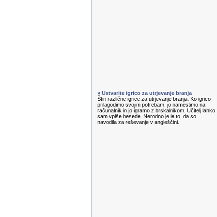
» Ustvarite igrico za utrjevanje branja
Štiri različne igrice za utrjevanje branja. Ko igrico
prilagodimo svojim potrebam, jo namestimo na
računalnik in jo igramo z brskalnikom. Učitelj lahko
sam vpiše besede. Nerodno je le to, da so
navodila za reševanje v angleščini.