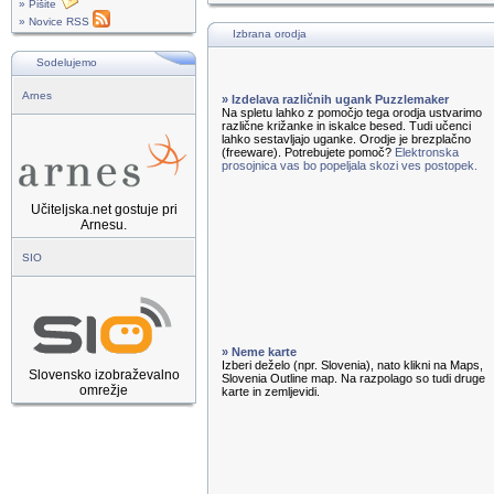
» Pišite
» Novice RSS
Izbrana orodja
Sodelujemo
Arnes
» Izdelava različnih ugank Puzzlemaker
Na spletu lahko z pomočjo tega orodja ustvarimo
različne križanke in iskalce besed. Tudi učenci
lahko sestavljajo uganke. Orodje je brezplačno
(freeware). Potrebujete pomoč?
Elektronska
prosojnica vas bo popeljala skozi ves postopek.
Učiteljska.net gostuje pri
Arnesu.
SIO
» Neme karte
Izberi deželo (npr. Slovenia), nato klikni na Maps,
Slovensko izobraževalno
Slovenia Outline map. Na razpolago so tudi druge
omrežje
karte in zemljevidi.