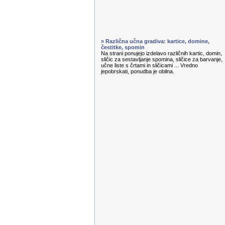
» Različna učna gradiva: kartice, domine,
čestitke, spomin
Na strani ponujejo izdelavo različnih kartic, domin,
sličic za sestavljanje spomina, sličice za barvanje,
učne liste s črtami in sličicami ... Vredno
jepobrskati, ponudba je obilna.