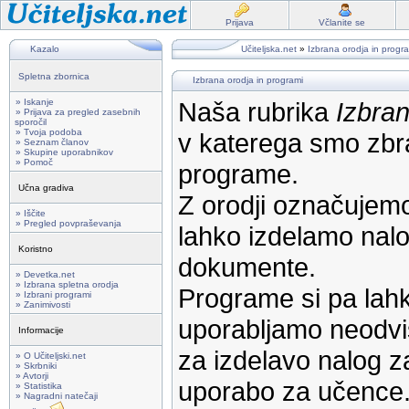
Prijava
Včlanite se
Kazalo
Učiteljska.net
»
Izbrana orodja in progr
Spletna zbornica
Izbrana orodja in programi
» Iskanje
Naša rubrika
Izbran
» Prijava za pregled zasebnih
sporočil
» Tvoja podoba
v katerega smo zbra
» Seznam članov
» Skupine uporabnikov
» Pomoč
programe.
Učna gradiva
Z orodji označujemo
» Iščite
» Pregled povpraševanja
lahko izdelamo nalog
Koristno
dokumente.
» Devetka.net
» Izbrana spletna orodja
Programe si pa lahk
» Izbrani programi
» Zanimivosti
uporabljamo neodvi
Informacije
za izdelavo nalog z
» O Učiteljski.net
» Skrbniki
» Avtorji
uporabo za učence
» Statistika
» Nagradni natečaji