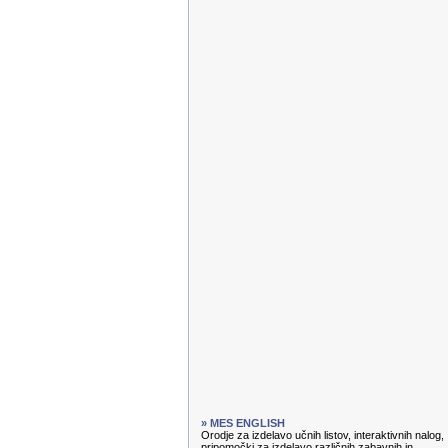
» MES ENGLISH
Orodje za izdelavo učnih listov, interaktivnih nalog,
pripomočki za izdelavo različnih zabavnih in