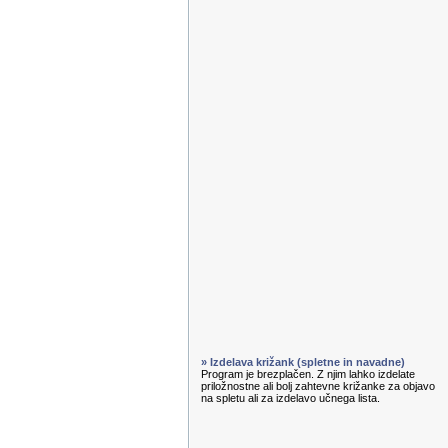
» Izdelava križank (spletne in navadne)
Program je brezplačen. Z njim lahko izdelate
priložnostne ali bolj zahtevne križanke za objavo
na spletu ali za izdelavo učnega lista.