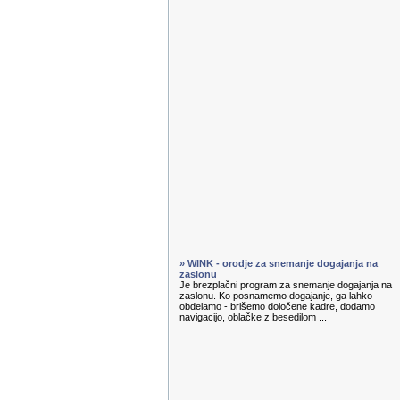
» WINK - orodje za snemanje dogajanja na
zaslonu
Je brezplačni program za snemanje dogajanja na
zaslonu. Ko posnamemo dogajanje, ga lahko
obdelamo - brišemo določene kadre, dodamo
navigacijo, oblačke z besedilom ...