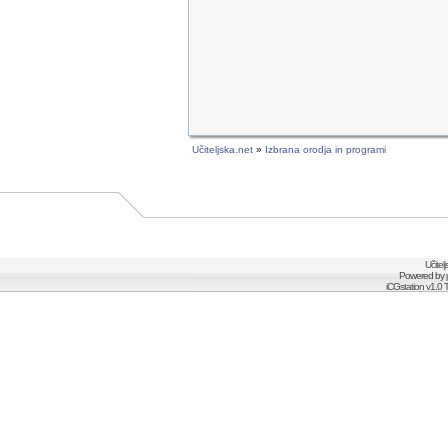
Učiteljska.net
»
Izbrana orodja in programi
Učitel
Powered by
iCGstation v1.0