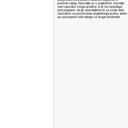
poučnih nalog. Navodila so v angleščini. Dovolijo
nam uporabo vsega gradiva, ki je na razpolago
pod pogojem, da jih uporabljamo le za svoje delo.
Uporabno za poučevanje angleškega jezika, lahko
pa ustvarjamo tudi naloge za druge predmete.