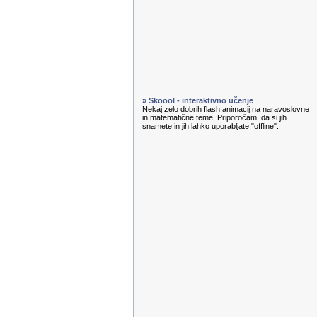
» Skoool - interaktivno učenje
Nekaj zelo dobrih flash animacij na naravoslovne
in matematične teme. Priporočam, da si jih
snamete in jih lahko uporabljate "offline".