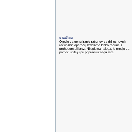
» Računi
Orodje za generiranje računov za dril osnovnih
računskih operacij. Izdelamo lahko račune s
prehodom ali brez. Ni spletna naloga, le orodje za
pomoč učitelju pri pripravi učnega lista.