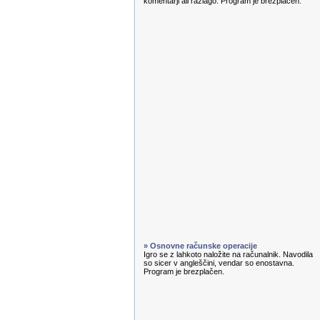
komentarji ali razlago. Program je brezplačen.
» Osnovne računske operacije
Igro se z lahkoto naložite na računalnik. Navodila
so sicer v angleščini, vendar so enostavna.
Program je brezplačen.