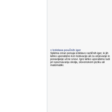
» Izdelava poučnih iger
Spletna stran ponuja izdelavo različnih iger, ki jih
lahko uporabimo kot motivacijo ali za utrjevanje in
ponavljanje učne snovi. Igre lahko uporabimo tudi
pri spoznavanju okolja, slovenskem jeziku ali
matematiki.