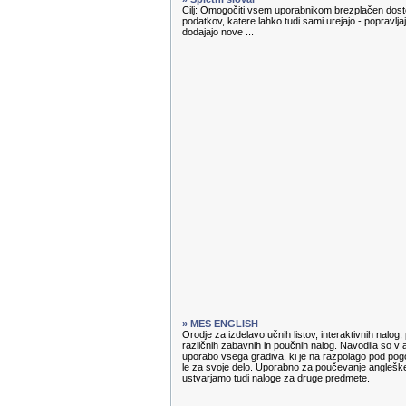
Cilj: Omogočiti vsem uporabnikom brezplačen dosto
podatkov, katere lahko tudi sami urejajo - popravl
dodajajo nove ...
» MES ENGLISH
Orodje za izdelavo učnih listov, interaktivnih nalog
različnih zabavnih in poučnih nalog. Navodila so v 
uporabo vsega gradiva, ki je na razpolago pod pog
le za svoje delo. Uporabno za poučevanje angleške
ustvarjamo tudi naloge za druge predmete.