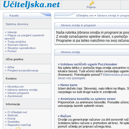
Prijava
Kazalo
Učiteljska.net
»
Izbrana orodja in progr
Spletna zbornica
Izbrana orodja in programi
» Iskanje
Naša rubrika
Izbrana orodja in programi
je pos
» Prijava za pregled zasebnih
Z orodji označujemo spletne strani, s pomočjo 
sporočil
Programe si pa lahko naložimo na svoj računal
» Tvoja podoba
» Seznam članov
» Skupine uporabnikov
» Pomoč
Izbrana orodja
Učna gradiva
» Izdelava različnih ugank Puzzlemaker
» Iščite
Na spletu lahko z pomočjo tega orodja ustvarimo ra
» Pregled povpraševanja
iskalce besed. Tudi učenci lahko sestavljajo ugank
(freeware). Potrebujete pomoč?
Elektronska prosoj
skozi ves postopek.
Koristno
» Neme karte
» Devetka.net
Izberi deželo (npr. Slovenia), nato klikni na Maps,
» Izbrana spletna orodja
razpolago so tudi druge karte in zemljevidi.
» Izbrani programi
» Zanimivosti
» Animirana besedila za spletne strani
Pripomoček za animirano besedilo. Ponudite učenc
Informacije
ustvarjanju lastnih spletnih strani.
» O Učiteljski.net
» Skrbniki
» Računi
» Avtorji
Orodje za generiranje računov za dril osnovnih rač
» Statistika
Izdelamo lahko račune s prehodom ali brez. Ni sple
» Nagradni natečaji
pomoč učitelju pri pripravi učnega lista.