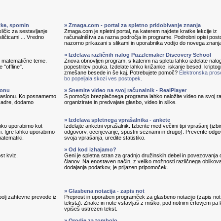
itke, spomin
» Zmaga.com - portal za spletno pridobivanje znanja
ličic za sestavljanje
Zmaga.com je spletni portal, na katerem najdete kratke lekcije iz
sličicami ... Vredno
računalništva za razna področja in programe. Podrobni opisi pos
nazorno prikazani s slikami in uporabnika vodijo do novega znanj
» Izdelava različnih nalog Puzzlemaker Discovery School
in matematične teme.
Znova obnovljen program, s katerim na spletu lahko izdelate nalo
 "offline".
popestritev pouka. Izdelate lahko križanke, iskanje besed, kripto
zmešane besede in še kaj. Potrebujete pomoč?
Elektronska pros
bo popeljala skozi ves postopek.
lonu
» Snemite video na svoj računalnik - RealPlayer
 zaslonu. Ko posnamemo
S pomočjo brezplačnega programa lahko naložite video na svoj ra
 kadre, dodamo
organizirate in predvajate glasbo, video in slike.
» Izdelava spletnega vprašalnika - ankete
lahko uporabimo kot
Izdelajte anketni vprašalnik. Izberite med večimi tipi vprašanj (izbi
vi. Igre lahko uporabimo
odgovorv, ocenjevanje, spustni seznami in drugo). Preverite odg
matematiki.
svoja vprašanja, uredite statistiko.
» Od kod izhajamo?
st kviz.
Geni je spletna stran za gradnjo družinskih debel in povezovanja 
članov. Na enostaven način, z veliko možnosti različnega oblikova
dodajanja podatkov, je prijazen pripomoček.
» Glasbena notacija - zapis not
bolj zahtevne prevode iz
Preprost in uporaben programček za glasbeno notacijo (zapis not
teksta). Znake in note vstavljaš z miško, pod notnim črtovjem pa 
vpišeš ustrezen tekst.
» Orodje za tombolo