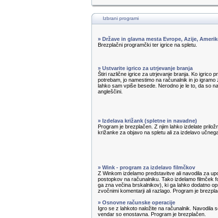
Izbrani programi
» Države in glavna mesta Evrope, Azije, Amerik
Brezplačni programčki ter igrice na spletu.
» Ustvarite igrico za utrjevanje branja
Štiri različne igrice za utrjevanje branja. Ko igrico 
potrebam, jo namestimo na računalnik in jo igramo z
lahko sam vpiše besede. Nerodno je le to, da so n
angleščini.
» Izdelava križank (spletne in navadne)
Program je brezplačen. Z njim lahko izdelate priložn
križanke za objavo na spletu ali za izdelavo učnega 
» Wink - program za izdelavo filmčkov
Z Winkom izdelamo predstavitve ali navodila za u
postopkov na računalniku. Tako izdelamo filmček f
ga zna večina brskalnikov), ki ga lahko dodatno op
zvočnimi komentarji ali razlago. Program je brezpl
» Osnovne računske operacije
Igro se z lahkoto naložite na računalnik. Navodila s
vendar so enostavna. Program je brezplačen.