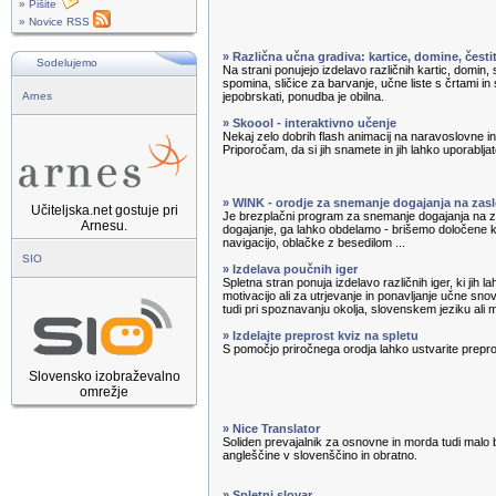
» Pišite
» Novice RSS
» Različna učna gradiva: kartice, domine, čest
Sodelujemo
Na strani ponujejo izdelavo različnih kartic, domin, s
spomina, sličice za barvanje, učne liste s črtami in 
Arnes
jepobrskati, ponudba je obilna.
» Skoool - interaktivno učenje
Nekaj zelo dobrih flash animacij na naravoslovne 
Priporočam, da si jih snamete in jih lahko uporabljate
» WINK - orodje za snemanje dogajanja na zas
Učiteljska.net gostuje pri
Je brezplačni program za snemanje dogajanja na
Arnesu.
dogajanje, ga lahko obdelamo - brišemo določene
navigacijo, oblačke z besedilom ...
SIO
» Izdelava poučnih iger
Spletna stran ponuja izdelavo različnih iger, ki jih 
motivacijo ali za utrjevanje in ponavljanje učne sno
tudi pri spoznavanju okolja, slovenskem jeziku ali 
» Izdelajte preprost kviz na spletu
S pomočjo priročnega orodja lahko ustvarite prepro
Slovensko izobraževalno
omrežje
» Nice Translator
Soliden prevajalnik za osnovne in morda tudi malo 
angleščine v slovenščino in obratno.
» Spletni slovar