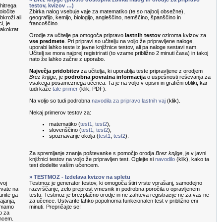
hitrega
testov, kvizov …)
oločite
Zbirka nalog vsebuje vaje za matematiko (te so najbolj obsežne),
kroži ali
geografijo, kemijo, biologijo, angleščino, nemščino, španščino in
i, je
francoščino.
sakokrat
Orodje za učitelje pa omogoča pripravo
lastnih testov
oziroma kvizov za
vse predmete
. Pri pripravi so učitelju na voljo že pripravljene naloge,
uporabi lahko teste iz javne knjižnice testov, ali pa naloge sestavi sam.
Učitelj se mora najprej registrirati (to vzame približno 2 minuti časa) in takoj
nato že lahko začne z uporabo.
Največja pridobitev
za učitelja, ki uporablja teste pripravljene z orodjem
Brez knjige
, je
podrobna povratna informacija
o uspešnosti reševanja za
vsakega posameznega učenca. Ta je na voljo v opisni in grafični obliki, kar
tudi kaže
tale primer
(klik, PDF).
Na voljo so tudi podrobna
navodila za pripravo lastnih vaj
(klik).
Nekaj primerov testov za:
matematiko (
test1
,
test2
),
slovenščino (
test1
,
test2
),
spoznavanje okolja (
test1
,
test2
).
Za spremljanje znanja poštevanke s pomočjo orodja
Brez knjige
, je v javni
knjižnici testov na voljo že pripravljen test. Oglejte si
navodilo
(klik), kako ta
test dodelite vašim učencem.
» TESTMOZ - Izdelava kvizov na spletu
voj
Testmoz je generator testov, ki omogoča štiri vrste vprašanj, samodejno
evate na
razvrščanje, zelo preprost vmesnik in podrobna poročila o opravljenem
anite ga
testu. Testmoz je brezplačno orodje in ne zahteva registracije ne za vas ne
ajanja,
za učence. Ustvarite lahko popolnoma funkcionalen test v približno eni
nemamo
minuti. Prepričajte se!
o za
encem.