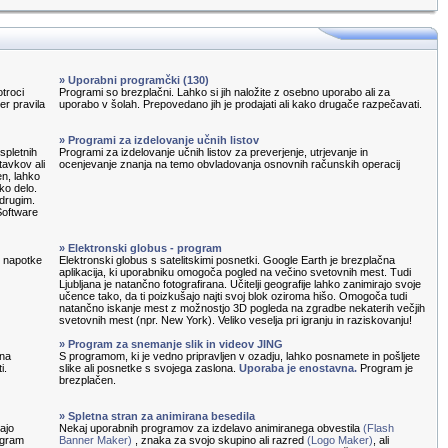
» Uporabni programčki (130)
otroci
Programi so brezplačni. Lahko si jih naložite z osebno uporabo ali za
ter pravila
uporabo v šolah. Prepovedano jih je prodajati ali kako drugače razpečavati.
» Programi za izdelovanje učnih listov
spletnih
Programi za izdelovanje učnih listov za preverjenje, utrjevanje in
tavkov ali
ocenjevanje znanja na temo obvladovanja osnovnih računskih operacij
en, lahko
ko delo.
 drugim.
Software
» Elektronski globus - program
e napotke
Elektronski globus s satelitskimi posnetki. Google Earth je brezplačna
aplikacija, ki uporabniku omogoča pogled na večino svetovnih mest. Tudi
Ljubljana je natančno fotografirana. Učitelji geografije lahko zanimirajo svoje
učence tako, da ti poizkušajo najti svoj blok oziroma hišo. Omogoča tudi
natančno iskanje mest z možnostjo 3D pogleda na zgradbe nekaterih večjih
svetovnih mest (npr. New York). Veliko veselja pri igranju in raziskovanju!
» Program za snemanje slik in videov JING
 na
S programom, ki je vedno pripravljen v ozadju, lahko posnamete in pošljete
i.
slike ali posnetke s svojega zaslona.
Uporaba je enostavna.
Program je
brezplačen.
» Spletna stran za animirana besedila
ajo
Nekaj uporabnih programov za izdelavo animiranega obvestila
(Flash
rogram
Banner Maker)
, znaka za svojo skupino ali razred
(Logo Maker)
, ali