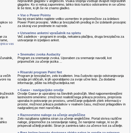
nepravilnih glagolov v angleščini. Vsaka stopnja vsebuje dvajset nepravilnih
glagolov. Ko si nekaj zapomnimo, lahko tisto kartico odstranimo in se učimo
le še tiste, ki jih še ne znamo gladko.
» Vse o Power Pointu
Na tej strani lahko najdete veliko usmeritev in pripomočkov za izdelavo
topkov so
Power Point prosojnic. Veliko je brezplačnih predlog in že izdelanih prosojnic
a.
za skoraj vse predmete in razrede.
» Ustvarimo anketni vprašalnik na spletu
ge za
Več zadetkov - programi in orodja, nekatera plačljiva, druga brezplačna za
grame,
ustvarjanje in izpeljavo anket.
ojnica vas
» Snemalec zvoka Audacity
čunalnik,
Program za snemanje zvoka. Uporaben za snemanje navodil, kot
pripomoček za učenje jezika ...
» Risarski program Paint Net
ra večih
Program je brezplačen, zelo kvaliteten. Ima čudovito opcijo odstranjevanja
ovore na
ozadja pri sličicah, ki jih uporabljamo za svoje učne liste. Za dodatne
informacije, pišite na info@uciteljska.net
» Gaea+ - navigacijsko orodje
družinskih
Orodje Gaea+ je uporabno na številnih področjih. Med najpomembnejšimi
nja in
lastnostmi omenimo: zmožnost realističnega prikaza prostora, preprosta
uporaba in potovanje po prostoru, umeščanje poljubnih zbirk informacij v
prostor, možnost prikaza podatkov v realnem času, možnost prilagoditev in
nadgradenj po meri naročnika.
» Raznovrstne naloge za učenje angleščine
 in
Zelo razgibana spletna stran za učenje angleščine. Portal skriva različne
lahko
naloge, pripomočke za sestavljanje nalog, že narejene naloge, ki so jih
prispevali učitelji praktiki. Stran je zanimiva tako za učence kot za učitelje.
» Brez knjige (prosto dostopna zbirka nalog in orodje za pripravo