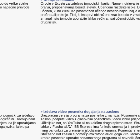
p do velike zbirke
Orodje v Excelu za izdelavo tombolskih kartic. Namen: utrjevanje 
jajo napačne prevode,
branja, prepoznavanja besed, številk. Učencem razdelite listke. D
učenca, ki bo klical. Ko posamezen učenec besedo najde, naj jo ob
prečrta ali prekrije. Tisti, ki ima prvi obkrožene vse besede v vrstic
zmagal. Isto tombolo uporabite lahko večkrat, saj učenci dobijo v
drug listek.
» Izdelava video posnetka dogajanja na zaslonu
, pripomočki za izdelavo
Brezplačna verzija programa za posnetke z namizja. Posnemite s
angleščini. Dovolijo nam
zaslon, podprite video z glasovnim posnetkom. Video lahko prisp
ojem, da jih uporabljamo
Učiteljsko.net, na YouTube ali na kakšno drugo spletno stran. Shr
ga jezika, lahko pa
lahko v Flashu ali AVI. BB Express ima funkcijo snemanja in predv
nima pa funkcij za urejanje in izboljšanje snemanja. Komentar s
istočasno kot zaslon s pomočjo mikrofona ali drugega vira. Idealn
kratke posnetke uporabe posameznega programa ali navodil uč