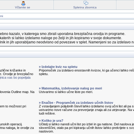
Včlanite se
Spletna zbornica
ami
ebno kazalo, v katerega smo zbrali uporabna brezplačna orodja in programe.
katerih si lahko izdelamo naloge po želji in jih kopiramo v svoje dokumente.
nik in jih uporabljamo neodvisno od povezave v splet. Namenjeni so za izdelavo n
» Izdelajte kviz na spletu
zlične križanke in
Pripomoček za izdelavo enostavnih kvizov, ki ga učenci lahko reš
e. Orodje je brezplačno
spletu.
nica vas bo popeljala
» Matematika, izdelovanje nalog po meri
 Slovenia Outline map. Na
Ustvarimo si lahko učne liste po meri.
» Enačbe - Programček za izdelavo učnih listov
em to možnost pri
Z vstavljanjem poljubnih števil lahko izdelamo svoj učni list ali pa s
ustvarimo nove račune za preverjanje znaja ali za utrjevanje. Na v
tudi rešitve.
» Koliko je ura?
unskih operacij.
Učitelj si lahko naredi učni list po izbiri in ga natisne. Del naslova j
tna naloga, le orodje za
slovenščini, otalo pa pri kipiranju učnih listov lahko prekrijete s sv
naslovom.