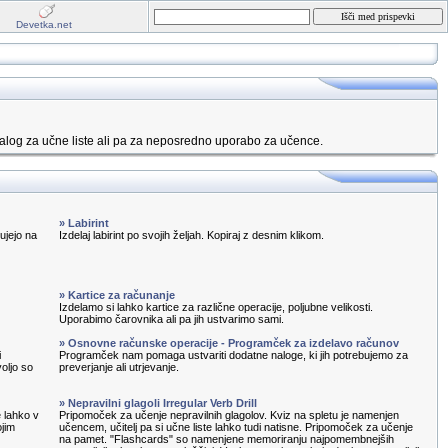
Devetka.net
alog za učne liste ali pa za neposredno uporabo za učence.
» Labirint
ujejo na
Izdelaj labirint po svojih željah. Kopiraj z desnim klikom.
» Kartice za računanje
Izdelamo si lahko kartice za različne operacije, poljubne velikosti.
Uporabimo čarovnika ali pa jih ustvarimo sami.
» Osnovne računske operacije - Programček za izdelavo računov
i
Programček nam pomaga ustvariti dodatne naloge, ki jih potrebujemo za
oljo so
preverjanje ali utrjevanje.
» Nepravilni glagoli Irregular Verb Drill
e lahko v
Pripomoček za učenje nepravilnih glagolov. Kviz na spletu je namenjen
ojim
učencem, učitelj pa si učne liste lahko tudi natisne. Pripomoček za učenje
na pamet. "Flashcards" so namenjene memoriranju najpomembnejših