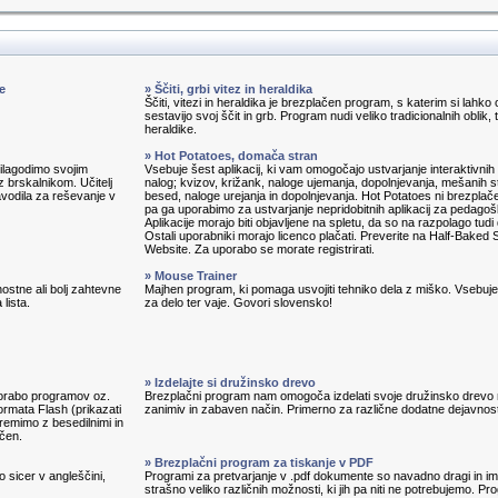
e
» Ščiti, grbi vitez in heraldika
Ščiti, vitezi in heraldika je brezplačen program, s katerim si lahko 
sestavijo svoj ščit in grb. Program nudi veliko tradicionalnih oblik, 
heraldike.
» Hot Potatoes, domača stran
prilagodimo svojim
Vsebuje šest aplikacij, ki vam omogočajo ustvarjanje interaktivnih 
 brskalnikom. Učitelj
nalog; kvizov, križank, naloge ujemanja, dopolnjevanja, mešanih s
avodila za reševanje v
besed, naloge urejanja in dopolnjevanja. Hot Potatoes ni brezplač
pa ga uporabimo za ustvarjanje nepridobitnih aplikacij za pedagoš
Aplikacije morajo biti objavljene na spletu, da so na razpolago tudi
Ostali uporabniki morajo licenco plačati. Preverite na Half-Baked 
Website. Za uporabo se morate registrirati.
» Mouse Trainer
ostne ali bolj zahtevne
Majhen program, ki pomaga usvojiti tehniko dela z miško. Vsebuj
lista.
za delo ter vaje. Govori slovensko!
» Izdelajte si družinsko drevo
porabo programov oz.
Brezplačni program nam omogoča izdelati svoje družinsko drevo
ormata Flash (prikazati
zanimiv in zabaven način. Primerno za različne dodatne dejavnost
remimo z besedilnimi in
ačen.
» Brezplačni program za tiskanje v PDF
o sicer v angleščini,
Programi za pretvarjanje v .pdf dokumente so navadno dragi in im
strašno veliko različnih možnosti, ki jih pa niti ne potrebujemo. P