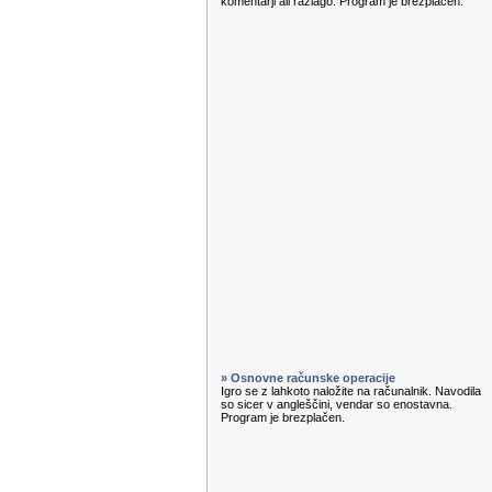
komentarji ali razlago. Program je brezplačen.
» Osnovne računske operacije
Igro se z lahkoto naložite na računalnik. Navodila
so sicer v angleščini, vendar so enostavna.
Program je brezplačen.