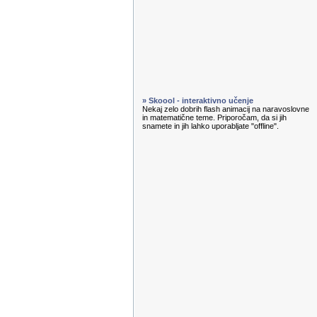
» Skoool - interaktivno učenje
Nekaj zelo dobrih flash animacij na naravoslovne
in matematične teme. Priporočam, da si jih
snamete in jih lahko uporabljate "offline".