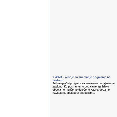
» WINK - orodje za snemanje dogajanja na
zaslonu
Je brezplačni program za snemanje dogajanja na
zaslonu. Ko posnamemo dogajanje, ga lahko
obdelamo - brišemo določene kadre, dodamo
navigacijo, oblačke z besedilom ...