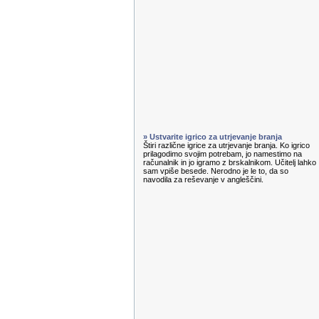
» Ustvarite igrico za utrjevanje branja
Štiri različne igrice za utrjevanje branja. Ko igrico
prilagodimo svojim potrebam, jo namestimo na
računalnik in jo igramo z brskalnikom. Učitelj lahko
sam vpiše besede. Nerodno je le to, da so
navodila za reševanje v angleščini.