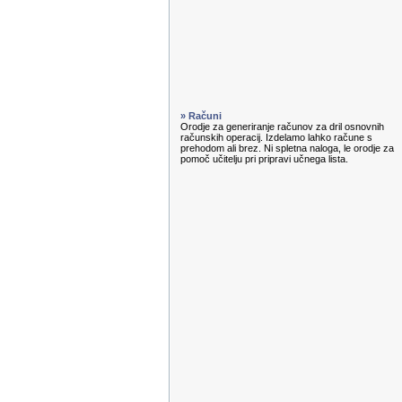
» Računi
Orodje za generiranje računov za dril osnovnih
računskih operacij. Izdelamo lahko račune s
prehodom ali brez. Ni spletna naloga, le orodje za
pomoč učitelju pri pripravi učnega lista.