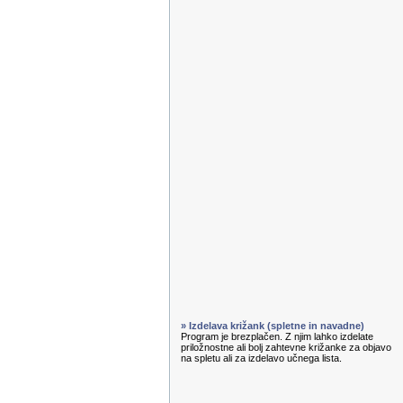
» Izdelava križank (spletne in navadne)
Program je brezplačen. Z njim lahko izdelate
priložnostne ali bolj zahtevne križanke za objavo
na spletu ali za izdelavo učnega lista.