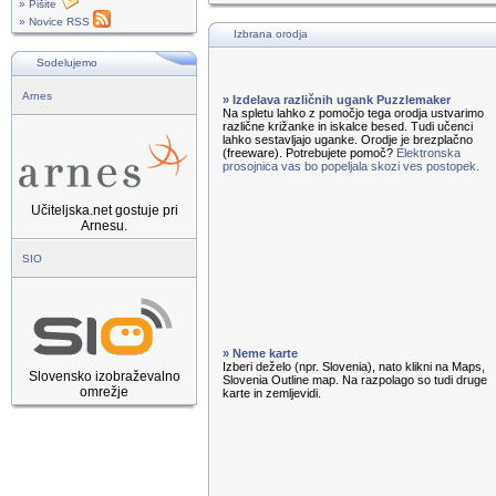
» Pišite
» Novice RSS
Izbrana orodja
Sodelujemo
Arnes
» Izdelava različnih ugank Puzzlemaker
Na spletu lahko z pomočjo tega orodja ustvarimo
različne križanke in iskalce besed. Tudi učenci
lahko sestavljajo uganke. Orodje je brezplačno
(freeware). Potrebujete pomoč?
Elektronska
prosojnica vas bo popeljala skozi ves postopek.
Učiteljska.net gostuje pri
Arnesu.
SIO
» Neme karte
Izberi deželo (npr. Slovenia), nato klikni na Maps,
Slovensko izobraževalno
Slovenia Outline map. Na razpolago so tudi druge
omrežje
karte in zemljevidi.