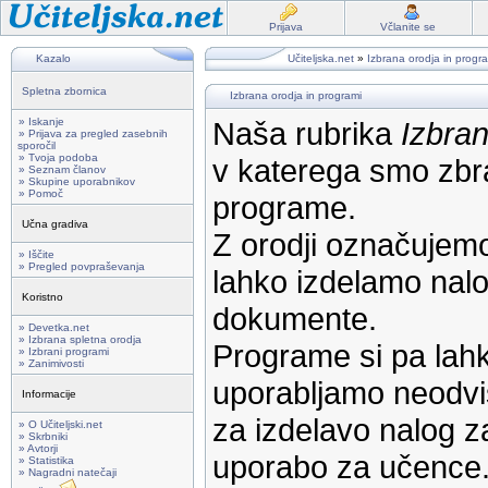
Prijava
Včlanite se
Kazalo
Učiteljska.net
»
Izbrana orodja in progr
Spletna zbornica
Izbrana orodja in programi
» Iskanje
Naša rubrika
Izbran
» Prijava za pregled zasebnih
sporočil
» Tvoja podoba
v katerega smo zbra
» Seznam članov
» Skupine uporabnikov
» Pomoč
programe.
Učna gradiva
Z orodji označujemo
» Iščite
» Pregled povpraševanja
lahko izdelamo nalog
Koristno
dokumente.
» Devetka.net
» Izbrana spletna orodja
Programe si pa lahk
» Izbrani programi
» Zanimivosti
uporabljamo neodvi
Informacije
za izdelavo nalog z
» O Učiteljski.net
» Skrbniki
» Avtorji
uporabo za učence
» Statistika
» Nagradni natečaji