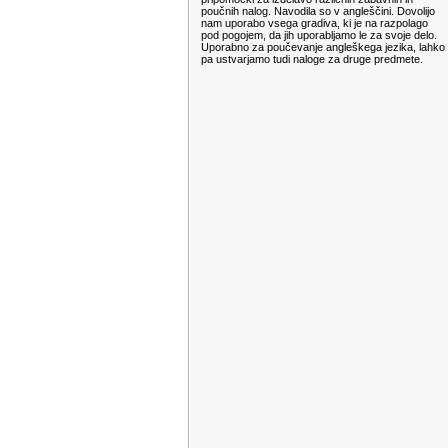
poučnih nalog. Navodila so v angleščini. Dovolijo
nam uporabo vsega gradiva, ki je na razpolago
pod pogojem, da jih uporabljamo le za svoje delo.
Uporabno za poučevanje angleškega jezika, lahko
pa ustvarjamo tudi naloge za druge predmete.