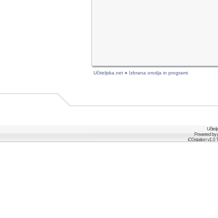
Učiteljska.net
»
Izbrana orodja in programi
Učitel
Powered by
iCGstation v1.0