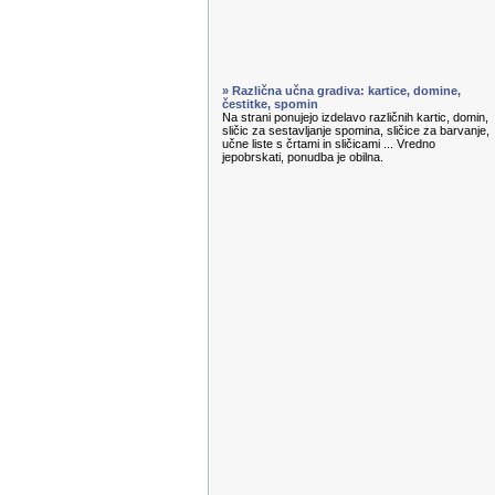
» Različna učna gradiva: kartice, domine,
čestitke, spomin
Na strani ponujejo izdelavo različnih kartic, domin,
sličic za sestavljanje spomina, sličice za barvanje,
učne liste s črtami in sličicami ... Vredno
jepobrskati, ponudba je obilna.