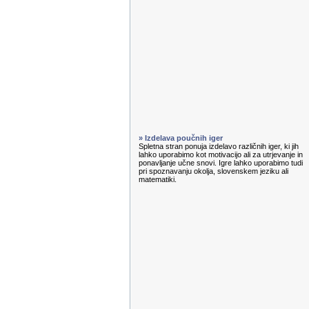
» Izdelava poučnih iger
Spletna stran ponuja izdelavo različnih iger, ki jih
lahko uporabimo kot motivacijo ali za utrjevanje in
ponavljanje učne snovi. Igre lahko uporabimo tudi
pri spoznavanju okolja, slovenskem jeziku ali
matematiki.