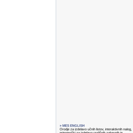
» MES ENGLISH
Orodje za izdelavo učnih listov, interaktivnih nalog,
pripomočki za izdelavo različnih zabavnih in