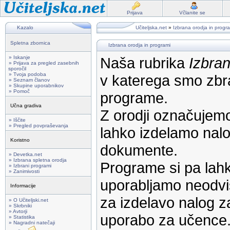
Prijava
Včlanite se
Kazalo
Učiteljska.net
»
Izbrana orodja in progr
Spletna zbornica
Izbrana orodja in programi
» Iskanje
Naša rubrika
Izbran
» Prijava za pregled zasebnih
sporočil
» Tvoja podoba
v katerega smo zbra
» Seznam članov
» Skupine uporabnikov
» Pomoč
programe.
Učna gradiva
Z orodji označujemo
» Iščite
» Pregled povpraševanja
lahko izdelamo nalog
Koristno
dokumente.
» Devetka.net
» Izbrana spletna orodja
Programe si pa lahk
» Izbrani programi
» Zanimivosti
uporabljamo neodvi
Informacije
za izdelavo nalog z
» O Učiteljski.net
» Skrbniki
» Avtorji
uporabo za učence
» Statistika
» Nagradni natečaji