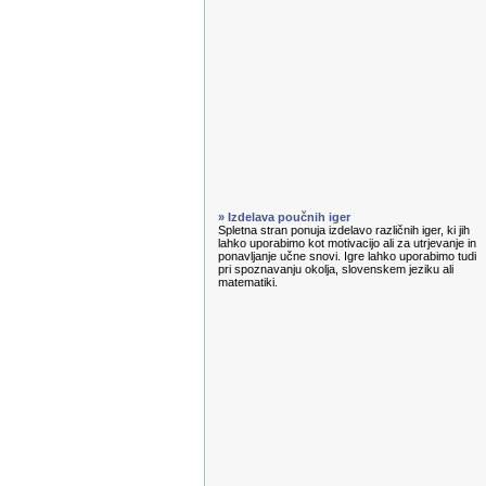
» Izdelava poučnih iger
Spletna stran ponuja izdelavo različnih iger, ki jih
lahko uporabimo kot motivacijo ali za utrjevanje in
ponavljanje učne snovi. Igre lahko uporabimo tudi
pri spoznavanju okolja, slovenskem jeziku ali
matematiki.