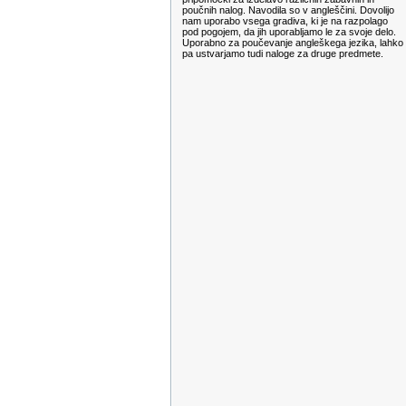
poučnih nalog. Navodila so v angleščini. Dovolijo
nam uporabo vsega gradiva, ki je na razpolago
pod pogojem, da jih uporabljamo le za svoje delo.
Uporabno za poučevanje angleškega jezika, lahko
pa ustvarjamo tudi naloge za druge predmete.