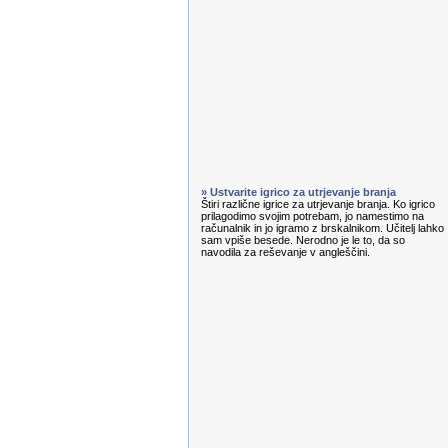
» Ustvarite igrico za utrjevanje branja
Štiri različne igrice za utrjevanje branja. Ko igrico
prilagodimo svojim potrebam, jo namestimo na
računalnik in jo igramo z brskalnikom. Učitelj lahko
sam vpiše besede. Nerodno je le to, da so
navodila za reševanje v angleščini.