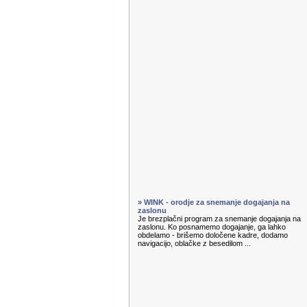
» WINK - orodje za snemanje dogajanja na
zaslonu
Je brezplačni program za snemanje dogajanja na
zaslonu. Ko posnamemo dogajanje, ga lahko
obdelamo - brišemo določene kadre, dodamo
navigacijo, oblačke z besedilom ...