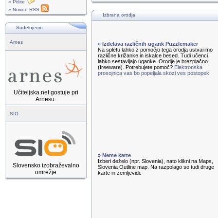
» Pišite
» Novice RSS
Izbrana orodja
Sodelujemo
Arnes
» Izdelava različnih ugank Puzzlemaker
Na spletu lahko z pomočjo tega orodja ustvarimo
različne križanke in iskalce besed. Tudi učenci
lahko sestavljajo uganke. Orodje je brezplačno
(freeware). Potrebujete pomoč?
Elektronska
prosojnica vas bo popeljala skozi ves postopek.
Učiteljska.net gostuje pri
Arnesu.
SIO
» Neme karte
Izberi deželo (npr. Slovenia), nato klikni na Maps,
Slovensko izobraževalno
Slovenia Outline map. Na razpolago so tudi druge
omrežje
karte in zemljevidi.