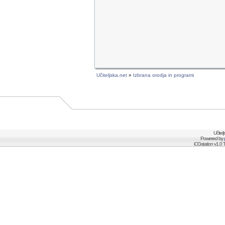
Učiteljska.net
»
Izbrana orodja in programi
Učitel
Powered by
iCGstation v1.0