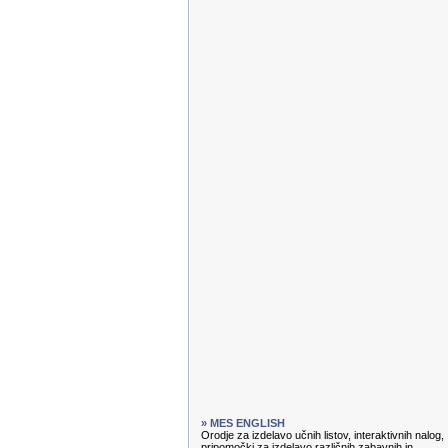
» MES ENGLISH
Orodje za izdelavo učnih listov, interaktivnih nalog,
pripomočki za izdelavo različnih zabavnih in