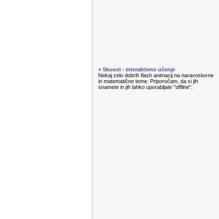
» Skoool - interaktivno učenje
Nekaj zelo dobrih flash animacij na naravoslovne
in matematične teme. Priporočam, da si jih
snamete in jih lahko uporabljate "offline".