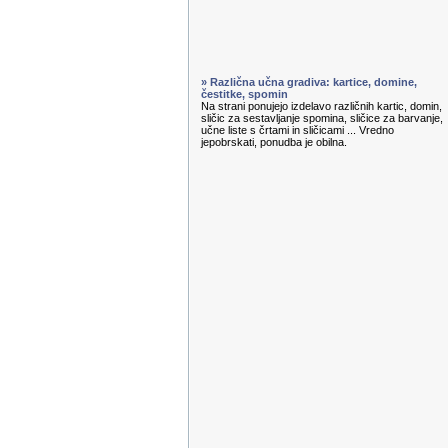
» Različna učna gradiva: kartice, domine,
čestitke, spomin
Na strani ponujejo izdelavo različnih kartic, domin,
sličic za sestavljanje spomina, sličice za barvanje,
učne liste s črtami in sličicami ... Vredno
jepobrskati, ponudba je obilna.