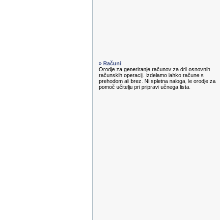
» Računi
Orodje za generiranje računov za dril osnovnih
računskih operacij. Izdelamo lahko račune s
prehodom ali brez. Ni spletna naloga, le orodje za
pomoč učitelju pri pripravi učnega lista.