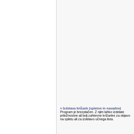
» Izdelava križank (spletne in navadne)
Program je brezplačen. Z njim lahko izdelate
priložnostne ali bolj zahtevne križanke za objavo
na spletu ali za izdelavo učnega lista.