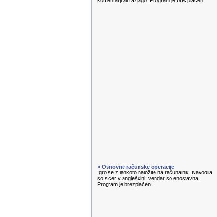
komentarji ali razlago. Program je brezplačen.
» Osnovne računske operacije
Igro se z lahkoto naložite na računalnik. Navodila
so sicer v angleščini, vendar so enostavna.
Program je brezplačen.