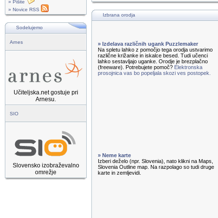
» Pišite
» Novice RSS
Izbrana orodja
Sodelujemo
Arnes
» Izdelava različnih ugank Puzzlemaker
Na spletu lahko z pomočjo tega orodja ustvarimo
različne križanke in iskalce besed. Tudi učenci
lahko sestavljajo uganke. Orodje je brezplačno
(freeware). Potrebujete pomoč?
Elektronska
prosojnica vas bo popeljala skozi ves postopek.
Učiteljska.net gostuje pri
Arnesu.
SIO
» Neme karte
Izberi deželo (npr. Slovenia), nato klikni na Maps,
Slovensko izobraževalno
Slovenia Outline map. Na razpolago so tudi druge
omrežje
karte in zemljevidi.