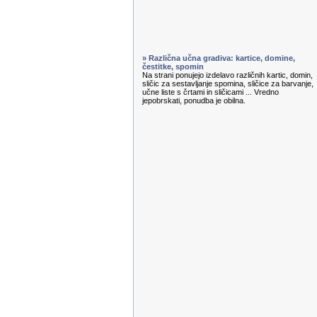
» Različna učna gradiva: kartice, domine,
čestitke, spomin
Na strani ponujejo izdelavo različnih kartic, domin,
sličic za sestavljanje spomina, sličice za barvanje,
učne liste s črtami in sličicami ... Vredno
jepobrskati, ponudba je obilna.