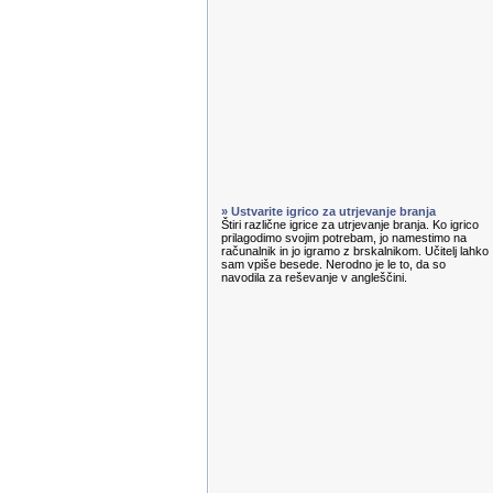
» Ustvarite igrico za utrjevanje branja
Štiri različne igrice za utrjevanje branja. Ko igrico
prilagodimo svojim potrebam, jo namestimo na
računalnik in jo igramo z brskalnikom. Učitelj lahko
sam vpiše besede. Nerodno je le to, da so
navodila za reševanje v angleščini.