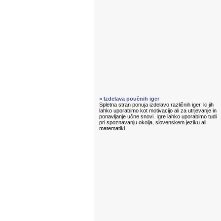
» Izdelava poučnih iger
Spletna stran ponuja izdelavo različnih iger, ki jih
lahko uporabimo kot motivacijo ali za utrjevanje in
ponavljanje učne snovi. Igre lahko uporabimo tudi
pri spoznavanju okolja, slovenskem jeziku ali
matematiki.