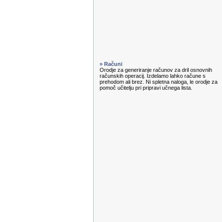
» Računi
Orodje za generiranje računov za dril osnovnih
računskih operacij. Izdelamo lahko račune s
prehodom ali brez. Ni spletna naloga, le orodje za
pomoč učitelju pri pripravi učnega lista.