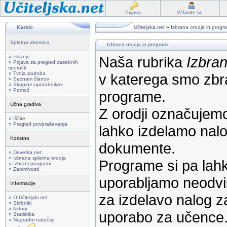
Prijava
Včlanite se
Kazalo
Učiteljska.net
»
Izbrana orodja in progr
Spletna zbornica
Izbrana orodja in programi
» Iskanje
Naša rubrika
Izbran
» Prijava za pregled zasebnih
sporočil
» Tvoja podoba
v katerega smo zbra
» Seznam članov
» Skupine uporabnikov
» Pomoč
programe.
Učna gradiva
Z orodji označujemo
» Iščite
» Pregled povpraševanja
lahko izdelamo nalog
Koristno
dokumente.
» Devetka.net
» Izbrana spletna orodja
Programe si pa lahk
» Izbrani programi
» Zanimivosti
uporabljamo neodvi
Informacije
za izdelavo nalog z
» O Učiteljski.net
» Skrbniki
» Avtorji
uporabo za učence
» Statistika
» Nagradni natečaji