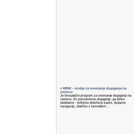
» WINK - orodje za snemanje dogajanja na
zaslonu
Je brezplačni program za snemanje dogajanja na
zaslonu. Ko posnamemo dogajanje, ga lahko
obdelamo - brišemo določene kadre, dodamo
navigacijo, oblačke z besedilom ...