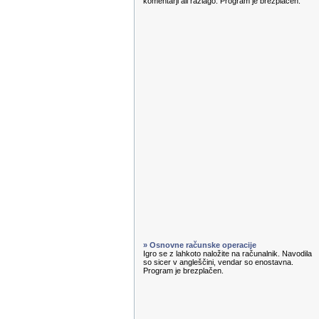
komentarji ali razlago. Program je brezplačen.
» Osnovne računske operacije
Igro se z lahkoto naložite na računalnik. Navodila
so sicer v angleščini, vendar so enostavna.
Program je brezplačen.