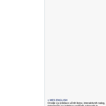
» MES ENGLISH
Orodje za izdelavo učnih listov, interaktivnih nalog,
pripomočki za izdelavo različnih zabavnih in