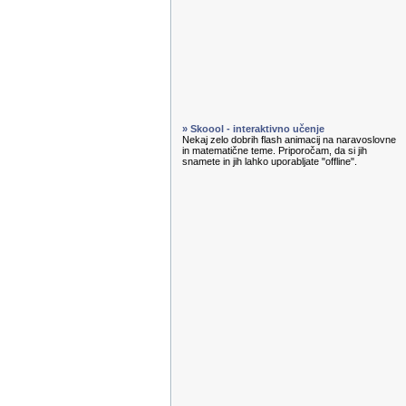
» Skoool - interaktivno učenje
Nekaj zelo dobrih flash animacij na naravoslovne
in matematične teme. Priporočam, da si jih
snamete in jih lahko uporabljate "offline".