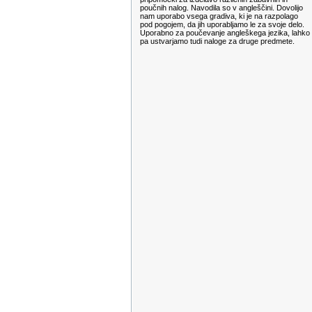
poučnih nalog. Navodila so v angleščini. Dovolijo
nam uporabo vsega gradiva, ki je na razpolago
pod pogojem, da jih uporabljamo le za svoje delo.
Uporabno za poučevanje angleškega jezika, lahko
pa ustvarjamo tudi naloge za druge predmete.