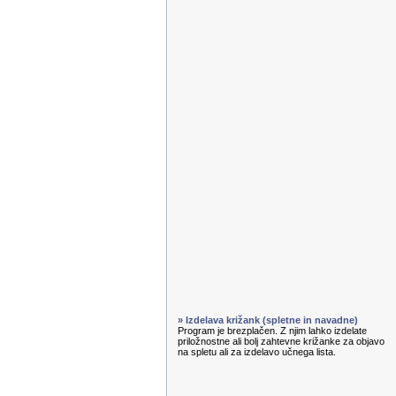
» Izdelava križank (spletne in navadne)
Program je brezplačen. Z njim lahko izdelate
priložnostne ali bolj zahtevne križanke za objavo
na spletu ali za izdelavo učnega lista.