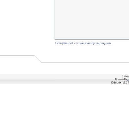
Učiteljska.net
»
Izbrana orodja in programi
Učitel
Powered by
iCGstation v1.0