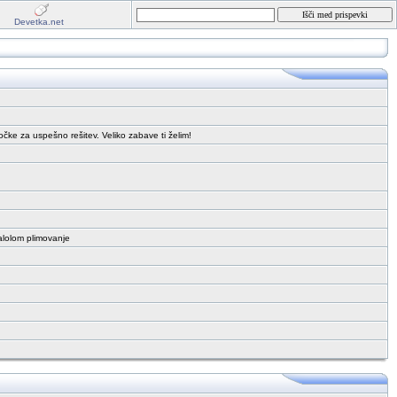
Devetka.net
čke za uspešno rešitev. Veliko zabave ti želim!
valolom plimovanje