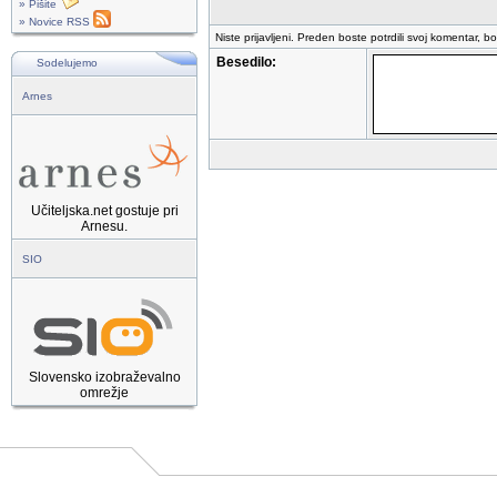
» Pišite
» Novice RSS
Niste prijavljeni. Preden boste potrdili svoj komentar, b
Besedilo:
Sodelujemo
Arnes
Učiteljska.net gostuje pri
Arnesu.
SIO
Slovensko izobraževalno
omrežje