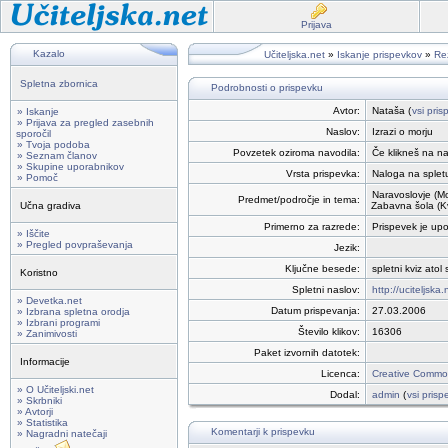
Prijava
Kazalo
Učiteljska.net
»
Iskanje prispevkov
»
Rez
Spletna zbornica
Podrobnosti o prispevku
Avtor:
Nataša (
vsi pris
» Iskanje
» Prijava za pregled zasebnih
Naslov:
Izrazi o morju
sporočil
» Tvoja podoba
Povzetek oziroma navodila:
Če klikneš na na
» Seznam članov
» Skupine uporabnikov
Vrsta prispevka:
Naloga na splet
» Pomoč
Naravoslovje (Mo
Predmet/področje in tema:
Učna gradiva
Zabavna šola (Kv
Primerno za razrede:
Prispevek je up
» Iščite
» Pregled povpraševanja
Jezik:
Ključne besede:
spletni kviz ato
Koristno
Spletni naslov:
http://uciteljska
» Devetka.net
Datum prispevanja:
27.03.2006
» Izbrana spletna orodja
» Izbrani programi
Število klikov:
16306
» Zanimivosti
Paket izvornih datotek:
Informacije
Licenca:
Creative Common
» O Učiteljski.net
Dodal:
admin
(
vsi prisp
» Skrbniki
» Avtorji
» Statistika
Komentarji k prispevku
» Nagradni natečaji