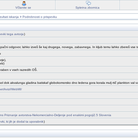
Včlanite se
Spletna zbornica
»
ultati iskanja
Podrobnosti o prispevku
pevki tega avtorja
)
pačni odgovor, lahko izveš še kaj drugega, novega, zabavnega. In kljub temu lahko zbereš vse to
u
rje),
iz)
oraben v vseh razredih OŠ.
l sol dok akvalunga gladina batiskaf globokomorsko dno ledena gora korala mulj rtič plankton val 
.net/kvizi/WebMI/
s Priznanje avtorstva-Nekomercialno-Deljenje pod enakimi pogoji2.5 Slovenia
evki, ki jih je dodal ta uporabnik
)